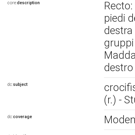
Recto: 
core:
description
piedi 
destra 
gruppi 
Maddal
destro
crocifi
dc:
subject
(r.) - 
Moden
dc:
coverage