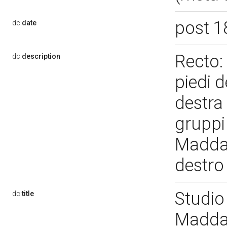
post 1
dc:
date
Recto: 
dc:
description
piedi 
destra 
gruppi 
Maddal
destro
Studio 
dc:
title
Maddal