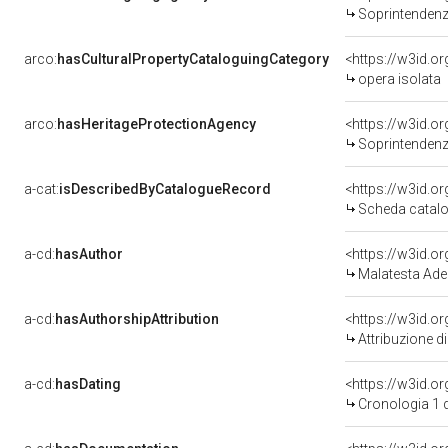
Soprintendenza p
arco:
hasCulturalPropertyCataloguingCategory
<https://w3id.o
opera isolata
arco:
hasHeritageProtectionAgency
<https://w3id.
Soprintendenza 
a-cat:
isDescribedByCatalogueRecord
<https://w3id.
Scheda catalo
a-cd:
hasAuthor
<https://w3id.
Malatesta Ade
a-cd:
hasAuthorshipAttribution
<https://w3id.o
Attribuzione d
a-cd:
hasDating
<https://w3id.
Cronologia 1 