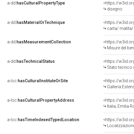
a-dd:
hasCulturalPropertyType
<https://w3id.
disegno
a-dd:
hasMaterialOrTechnique
<https://w3id.o
carta/ matita/
a-dd:
hasMeasurementCollection
<https://w3id.
Misure del be
a-dd:
hasTechnicalStatus
<https://w3id.o
Stato tecnico
a-loc:
hasCulturalInstituteOrSite
<https://w3id.o
Galleria Esten
a-loc:
hasCulturalPropertyAddress
<https://w3id.
Italia, Emili
a-loc:
hasTimeIndexedTypedLocation
<https://w3id.
Localizzazione