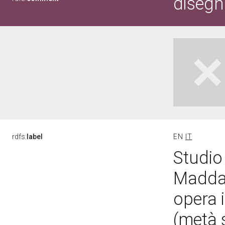
disegn
rdfs:
label
EN
IT
Studio 
Maddal
opera 
(metà 