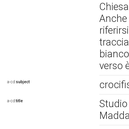
Chiesa
Anche 
riferir
traccia
bianco
verso 
crocif
a-cd:
subject
Studio 
a-cd:
title
Maddal