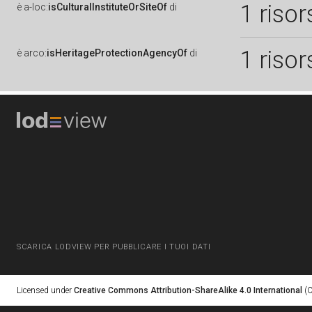
1 risor
è
a-loc:
isCulturalInstituteOrSiteOf
di
1 risor
è
arco:
isHeritageProtectionAgencyOf
di
SCARICA LODVIEW PER PUBBLICARE I TUOI DATI
Licensed under
Creative Commons Attribution-ShareAlike 4.0 International
(C