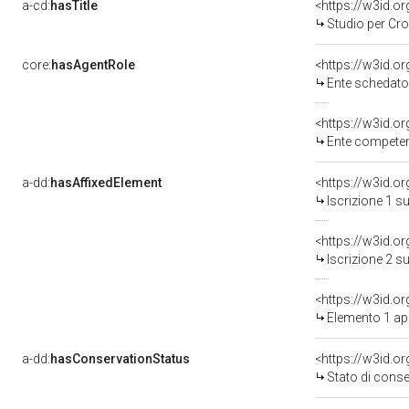
a-cd:
hasTitle
Studio per Croc
core:
hasAgentRole
<https://w3id.
Ente schedatore del b
<https://w3id.o
Ente competente per tu
a-dd:
hasAffixedElement
<https://w3id.o
Iscrizione 1 s
<https://w3id.o
Iscrizione 2 s
<https://w3id.o
Elemento 1 ap
a-dd:
hasConservationStatus
<https://w3id.o
Stato di cons