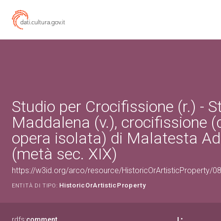
Studio per Crocifissione (r.) - S
Maddalena (v.), crocifissione (
opera isolata) di Malatesta A
(metà sec. XIX)
https://w3id.org/arco/resource/HistoricOrArtisticProperty/
HistoricOrArtisticProperty
ENTITÀ DI TIPO:
rdfs:
comment