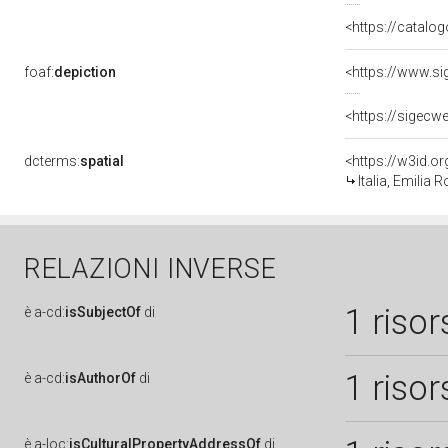
<https://catalog
foaf:
depiction
dcterms:
spatial
<https://w3id.
Italia, Emili
RELAZIONI INVERSE
1 risor
è
a-cd:
isSubjectOf
di
1 risor
è
a-cd:
isAuthorOf
di
è
a-loc:
isCulturalPropertyAddressOf
di