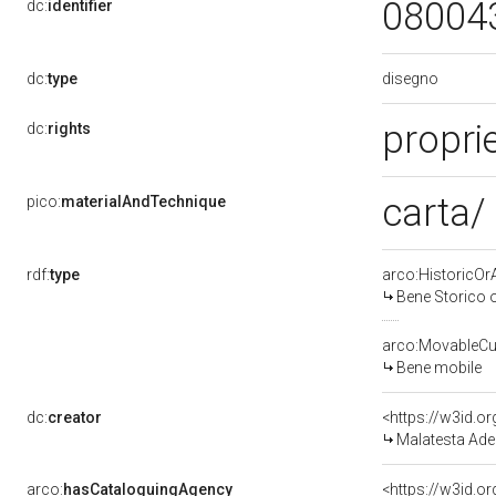
08004
dc:
identifier
disegno
dc:
type
propri
dc:
rights
carta/
pico:
materialAndTechnique
rdf:
type
arco:HistoricOrA
Bene Storico o
arco:MovableCul
Bene mobile
dc:
creator
<https://w3id.
Malatesta Ade
arco:
hasCataloguingAgency
<https://w3id.