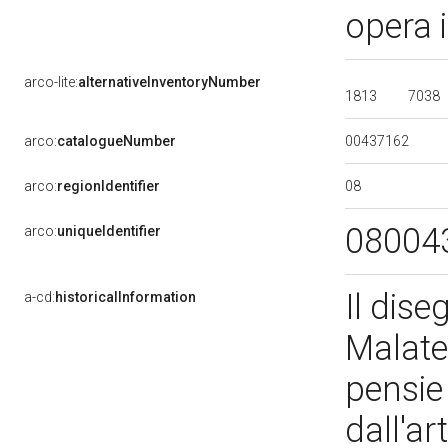
opera 
arco-lite:
alternativeInventoryNumber
1813
7038
00437162
arco:
catalogueNumber
08
arco:
regionIdentifier
08004
arco:
uniqueIdentifier
Il dis
a-cd:
historicalInformation
Malate
pensie 
dall'ar