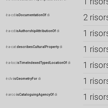
1 risor
2 risor
è
a-cd:
isDocumentationOf
di
1 risor
è
a-cd:
isAuthorshipAttributionOf
di
1 risor
è
a-cat:
describesCulturalProperty
di
1 risor
è
a-loc:
isTimeIndexedTypedLocationOf
di
1 risor
è
clv:
isGeometryFor
di
1 risor
è
arco:
isCataloguingAgencyOf
di