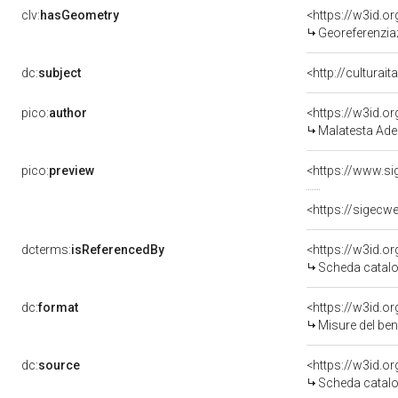
clv:
hasGeometry
<https://w3id.
Georeferenzia
dc:
subject
<http://culturai
pico:
author
<https://w3id.
Malatesta Ade
pico:
preview
dcterms:
isReferencedBy
<https://w3id.
Scheda catalo
dc:
format
<https://w3id.
Misure del be
dc:
source
<https://w3id.
Scheda catalo