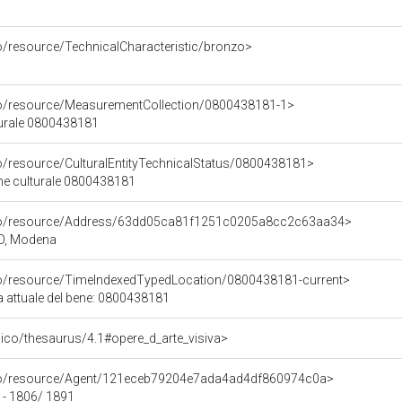
co/resource/TechnicalCharacteristic/bronzo>
co/resource/MeasurementCollection/0800438181-1>
turale 0800438181
co/resource/CulturalEntityTechnicalStatus/0800438181>
ene culturale 0800438181
rco/resource/Address/63dd05ca81f1251c0205a8cc2c63aa34>
O, Modena
co/resource/TimeIndexedTypedLocation/0800438181-current>
a attuale del bene: 0800438181
it/pico/thesaurus/4.1#opere_d_arte_visiva>
rco/resource/Agent/121eceb79204e7ada4ad4df860974c0a>
 - 1806/ 1891