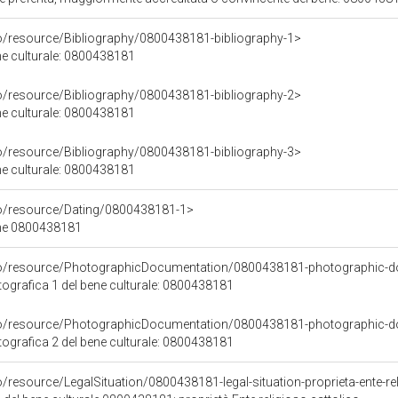
co/resource/Bibliography/0800438181-bibliography-1>
ene culturale: 0800438181
co/resource/Bibliography/0800438181-bibliography-2>
ene culturale: 0800438181
co/resource/Bibliography/0800438181-bibliography-3>
ene culturale: 0800438181
co/resource/Dating/0800438181-1>
ene 0800438181
rco/resource/PhotographicDocumentation/0800438181-photographic-d
grafica 1 del bene culturale: 0800438181
rco/resource/PhotographicDocumentation/0800438181-photographic-d
grafica 2 del bene culturale: 0800438181
o/resource/LegalSituation/0800438181-legal-situation-proprieta-ente-re