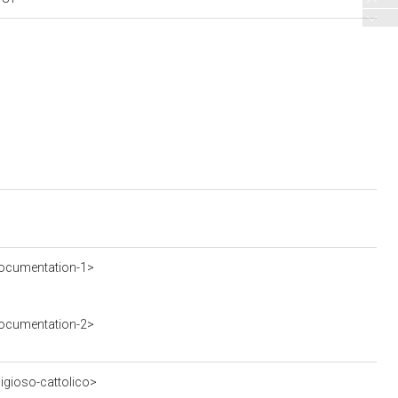
ocumentation-1>
ocumentation-2>
ligioso-cattolico>