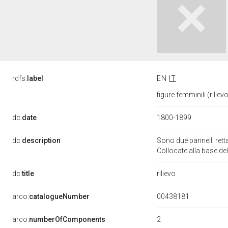
rdfs:
label
EN
IT
figure femminili (rili
dc:
date
1800-1899
dc:
description
Sono due pannelli retta
Collocate alla base dell
rilievo
dc:
title
00438181
arco:
catalogueNumber
2
arco:
numberOfComponents