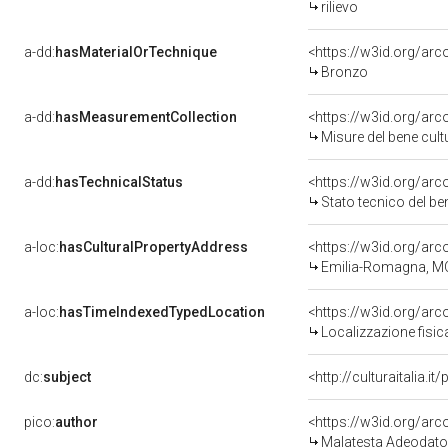
rilievo
a-dd:
hasMaterialOrTechnique
<https://w3id.org/ar
Bronzo
a-dd:
hasMeasurementCollection
<https://w3id.org/ar
Misure del bene cul
a-dd:
hasTechnicalStatus
<https://w3id.org/ar
Stato tecnico del b
a-loc:
hasCulturalPropertyAddress
<https://w3id.org/a
Emilia-Romagna, M
a-loc:
hasTimeIndexedTypedLocation
<https://w3id.org/ar
Localizzazione fisic
dc:
subject
<http://culturaitalia.
pico:
author
<https://w3id.org/a
Malatesta Adeodato