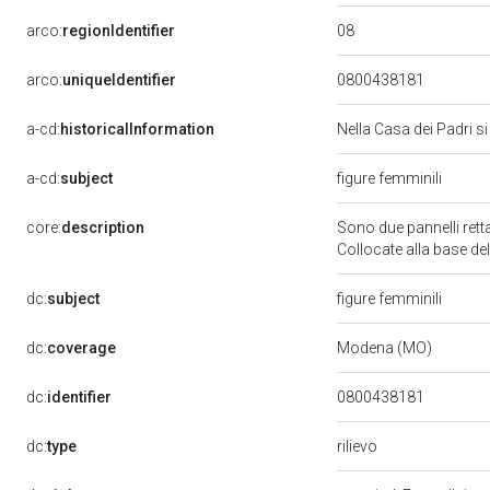
08
arco:
regionIdentifier
arco:
uniqueIdentifier
0800438181
a-cd:
historicalInformation
Nella Casa dei Padri s
a-cd:
subject
figure femminili
core:
description
Sono due pannelli retta
Collocate alla base dell
dc:
subject
figure femminili
dc:
coverage
Modena (MO)
dc:
identifier
0800438181
rilievo
dc:
type