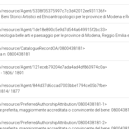
rco/resource/Agent/5338f35375997c7c3d42012ee931136f>
 Beni Storici Artistici ed Etnoantropologici per le province di Modena e R
rco/resource/Agent/1de18e890c5e9d7d544a649915f2bc33>
ologia belle arti e paesaggio per le province di Modena, Reggio Emilia e
rco/resource/CatalogueRecordOA/0800438181>
ca n: 0800438181
rco/resource/Agent/121eceb79204e7ada4ad4df860974c0a>
 - 1806/ 1891
rco/resource/Agent/844d37d6ccad7003bbe1794ce05b7fbe>
1814/ 1877
co/resource/PreferredAuthorshipAttribution/0800438181-1>
ore preferita, maggiormente accreditata o convincente del bene: 0800438
co/resource/PreferredAuthorshipAttribution/0800438181-2>
ore preferita, maggiormente accreditata o convincente del bene: 0800438