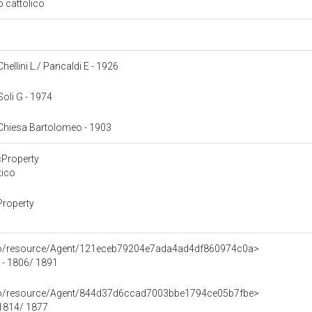
so cattolico
Chellini L./ Pancaldi E - 1926
 Soli G - 1974
: Chiesa Bartolomeo - 1903
cProperty
tico
Property
rco/resource/Agent/121eceb79204e7ada4ad4df860974c0a>
 - 1806/ 1891
rco/resource/Agent/844d37d6ccad7003bbe1794ce05b7fbe>
1814/ 1877