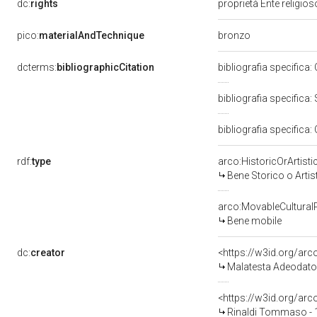
dc:
rights
proprietà Ente religio
bronzo
pico:
materialAndTechnique
dcterms:
bibliographicCitation
bibliografia specifica: 
bibliografia specifica:
bibliografia specifica
rdf:
type
arco:HistoricOrArtisti
Bene Storico o Artis
arco:MovableCultural
Bene mobile
dc:
creator
<https://w3id.org/a
Malatesta Adeodato
<https://w3id.org/a
Rinaldi Tommaso - 