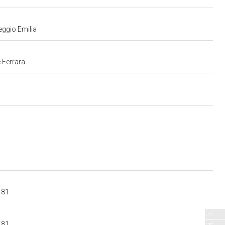
eggio Emilia
 Ferrara
181
181