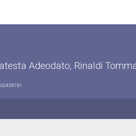
Malatesta Adeodato, Rinaldi Tomm
0800438181