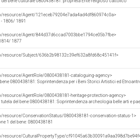
 del bene culturale 0800438181: proprietà Ente religioso cattolico
rco/resource/Agent/121eceb79204e7ada4ad4df860974c0a>
 - 1806/ 1891
rco/resource/Agent/844d37d6ccad7003bbe1794ce05b7fbe>
1814/ 1877
rco/resource/Subject/636b2b98132c39ef632a8fd68c45141f>
co/resource/AgentRole/0800438181-cataloguing-agency>
bene 0800438181: Soprintendenza per i Beni Storici Artistici ed Etnoantr
co/resource/AgentRole/0800438181-heritage-protection-agency>
tutela del bene 0800438181: Soprintendenza archeologia belle arti e pae
co/resource/ConservationStatus/0800438181-conservation-status-1>
one 1 del bene: 0800438181
rco/resource/CulturalPropertyType/cf91045a63b30091a9aa398d7be94f