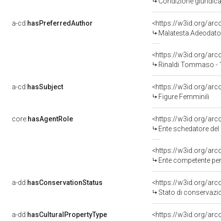
Condizione giuridica
a-cd:
hasPreferredAuthor
<https://w3id.org/a
Malatesta Adeodato
<https://w3id.org/a
Rinaldi Tommaso - 
a-cd:
hasSubject
<https://w3id.org/a
Figure Femminili
core:
hasAgentRole
<https://w3id.org/ar
Ente schedatore del 
<https://w3id.org/ar
Ente competente per 
a-dd:
hasConservationStatus
<https://w3id.org/ar
Stato di conservazi
a-dd:
hasCulturalPropertyType
<https://w3id.org/a