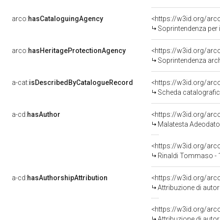
arco:
hasCataloguingAgency
<https://w3id.org/a
Soprintendenza per i
arco:
hasHeritageProtectionAgency
<https://w3id.org/a
Soprintendenza arche
a-cat:
isDescribedByCatalogueRecord
<https://w3id.org/a
Scheda catalografi
a-cd:
hasAuthor
<https://w3id.org/a
Malatesta Adeodato
<https://w3id.org/a
Rinaldi Tommaso - 
a-cd:
hasAuthorshipAttribution
<https://w3id.org/ar
Attribuzione di aut
<https://w3id.org/ar
Attribuzione di aut