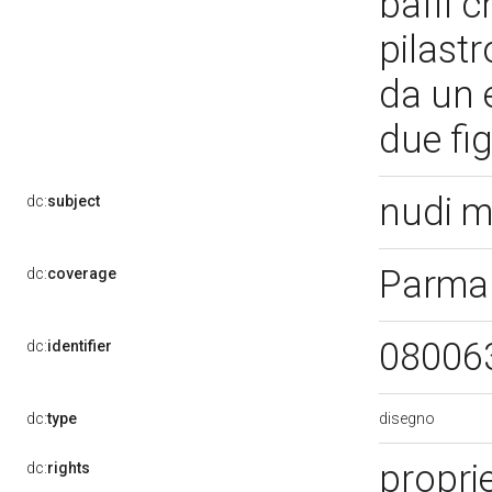
baffi 
pilast
da un 
due fi
nudi m
dc:
subject
Parma
dc:
coverage
08006
dc:
identifier
disegno
dc:
type
propri
dc:
rights