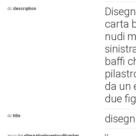
Disegn
dc:
description
carta 
nudi m
sinist
baffi 
pilast
da un 
due fi
disegn
dc:
title
M
arco-lite:
alternativeInventoryNumber