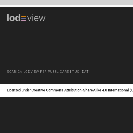
SCARICA LODVIEW PER PUBBLICARE I TUOI DATI
Licensed under
Creative Commons Attribution-ShareAlike 4.0 International
(C