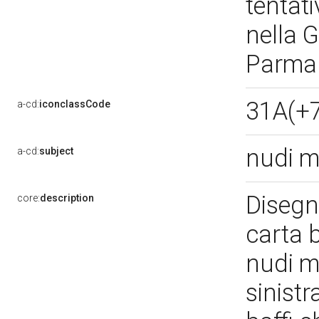
tentati
nella G
Parma
31A(+7
a-cd:
iconclassCode
nudi m
a-cd:
subject
Disegn
core:
description
carta 
nudi m
sinist