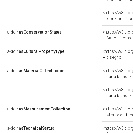
<https://w3id.o
Iscrizione 6 s
a-dd:
hasConservationStatus
<https://w3id.o
Stato di cons
a-dd:
hasCulturalPropertyType
<https://w3id.
disegno
a-dd:
hasMaterialOrTechnique
<https://w3id.o
carta bianca/
<https://w3id.o
carta bianca/
a-dd:
hasMeasurementCollection
<https://w3id.
Misure del be
a-dd:
hasTechnicalStatus
<https://w3id.o