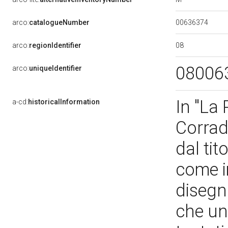
00636374
arco:
catalogueNumber
08
arco:
regionIdentifier
08006
arco:
uniqueIdentifier
In "La 
a-cd:
historicalInformation
Corrad
dal tit
come i
disegn
che un'