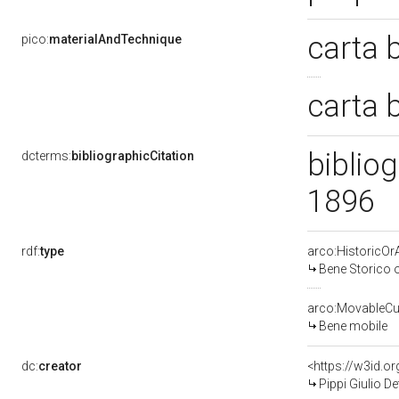
carta 
pico:
materialAndTechnique
carta 
bibliog
dcterms:
bibliographicCitation
1896
rdf:
type
arco:HistoricOrA
Bene Storico o
arco:MovableCul
Bene mobile
dc:
creator
<https://w3id.
Pippi Giulio D