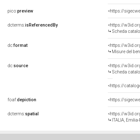
pico:
preview
dcterms:
isReferencedBy
<https://w3id.
Scheda catalo
dc:
format
<https://w3id.
Misure del be
dc:
source
<https://w3id.
Scheda catalo
<https://catalog
foaf:
depiction
dcterms:
spatial
<https://w3id.
ITALIA, Emili