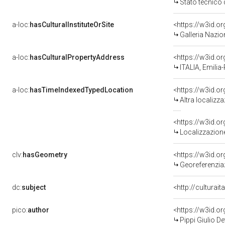
Stato tecnico
a-loc:
hasCulturalInstituteOrSite
Galleria Nazio
a-loc:
hasCulturalPropertyAddress
<https://w3id.
ITALIA, Emili
a-loc:
hasTimeIndexedTypedLocation
<https://w3id.o
Altra localizz
<https://w3id.
Localizzazione
clv:
hasGeometry
<https://w3id.
Georeferenzia
dc:
subject
<http://culturai
pico:
author
<https://w3id.
Pippi Giulio D