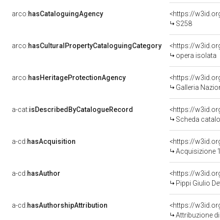
arco:
hasCataloguingAgency
<https://w3id.
S258
arco:
hasCulturalPropertyCataloguingCategory
<https://w3id.o
opera isolata
arco:
hasHeritageProtectionAgency
<https://w3id.
Galleria Nazio
a-cat:
isDescribedByCatalogueRecord
<https://w3id.
Scheda catalo
a-cd:
hasAcquisition
<https://w3id.o
Acquisizione 1
a-cd:
hasAuthor
<https://w3id.
Pippi Giulio D
a-cd:
hasAuthorshipAttribution
<https://w3id.o
Attribuzione d