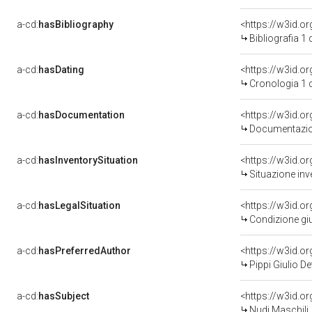
a-cd:
hasBibliography
<https://w3id.o
Bibliografia 1
a-cd:
hasDating
<https://w3id.
Cronologia 1 
a-cd:
hasDocumentation
Documentazion
a-cd:
hasInventorySituation
<https://w3id.o
Situazione inv
a-cd:
hasLegalSituation
<https://w3id.o
Condizione giu
a-cd:
hasPreferredAuthor
<https://w3id.
Pippi Giulio D
a-cd:
hasSubject
<https://w3id.
Nudi Maschili