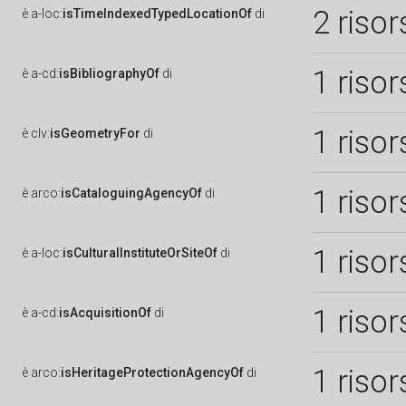
2 risor
è
a-loc:
isTimeIndexedTypedLocationOf
di
1 risor
è
a-cd:
isBibliographyOf
di
1 risor
è
clv:
isGeometryFor
di
1 risor
è
arco:
isCataloguingAgencyOf
di
1 risor
è
a-loc:
isCulturalInstituteOrSiteOf
di
1 risor
è
a-cd:
isAcquisitionOf
di
1 risor
è
arco:
isHeritageProtectionAgencyOf
di