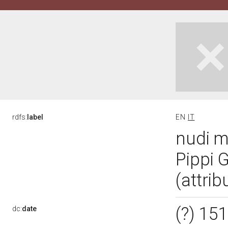
rdfs:
label
EN
IT
nudi ma
Pippi 
(attrib
(?) 15
dc:
date