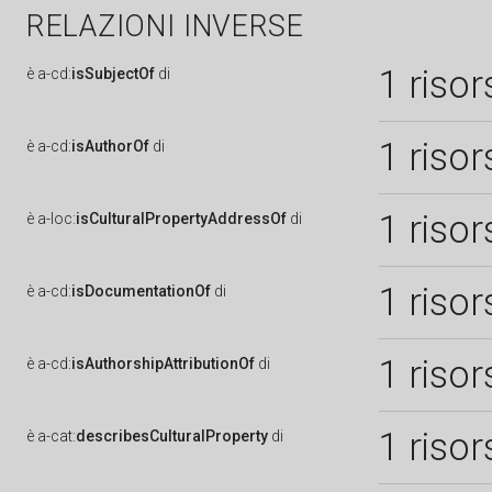
RELAZIONI INVERSE
1 risor
è
a-cd:
isSubjectOf
di
1 risor
è
a-cd:
isAuthorOf
di
1 risor
è
a-loc:
isCulturalPropertyAddressOf
di
1 risor
è
a-cd:
isDocumentationOf
di
1 risor
è
a-cd:
isAuthorshipAttributionOf
di
1 risor
è
a-cat:
describesCulturalProperty
di