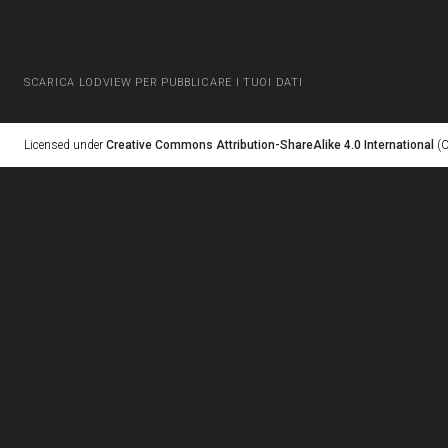
SCARICA LODVIEW PER PUBBLICARE I TUOI DATI
Licensed under
Creative Commons Attribution-ShareAlike 4.0 International
(C