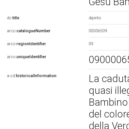
Gesù Bam
dipinto
dc:
title
00006509
arco:
catalogueNumber
09
arco:
regionIdentifier
0900006
arco:
uniqueIdentifier
La cadut
a-cd:
historicalInformation
quasi ille
Bambino 
del color
della Ver