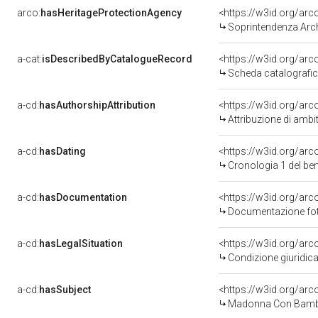
arco:
hasHeritageProtectionAgency
<https://w3id.org/a
Soprintendenza Arche
a-cat:
isDescribedByCatalogueRecord
<https://w3id.org/a
Scheda catalografi
a-cd:
hasAuthorshipAttribution
<https://w3id.org/arc
Attribuzione di ambi
a-cd:
hasDating
<https://w3id.org/ar
Cronologia 1 del b
a-cd:
hasDocumentation
Documentazione foto
a-cd:
hasLegalSituation
Condizione giuridica
a-cd:
hasSubject
<https://w3id.org/a
Madonna Con Bambi