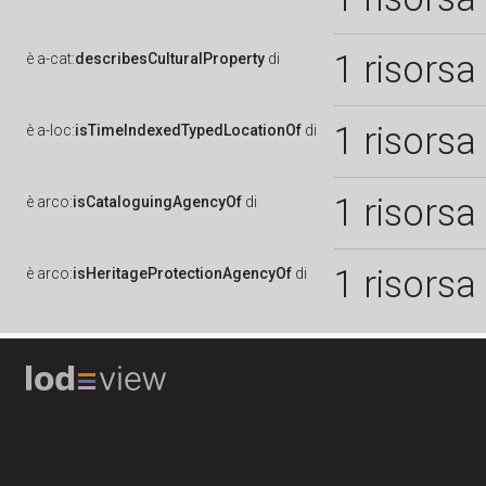
1 risorsa
è
a-cat:
describesCulturalProperty
di
1 risorsa
è
a-loc:
isTimeIndexedTypedLocationOf
di
1 risorsa
è
arco:
isCataloguingAgencyOf
di
1 risorsa
è
arco:
isHeritageProtectionAgencyOf
di