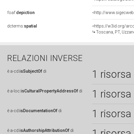
foaf:
depiction
<http://www.sigecweb
dcterms:
spatial
<https://w3id.org/a
Toscana, PT, Uzzan
RELAZIONI INVERSE
1 risorsa
è
a-cd:
isSubjectOf
di
1 risorsa
è
a-loc:
isCulturalPropertyAddressOf
di
1 risorsa
è
a-cd:
isDocumentationOf
di
1 risorsa
è
a-cd:
isAuthorshipAttributionOf
di