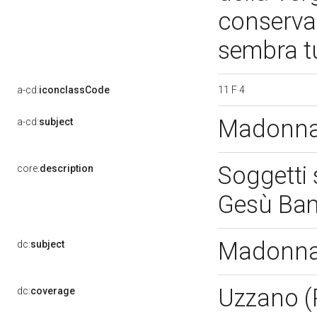
conservaz
sembra tu
11 F 4
a-cd:
iconclassCode
Madonna 
a-cd:
subject
Soggetti
core:
description
Gesù Bam
Madonna 
dc:
subject
Uzzano 
dc:
coverage