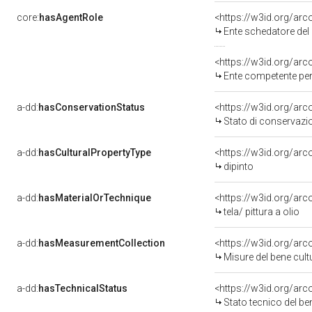
core:
hasAgentRole
<https://w3id.org/ar
Ente schedatore del bene 
<https://w3id.org/ar
Ente competente per tutela de
a-dd:
hasConservationStatus
<https://w3id.org/ar
Stato di conservazi
a-dd:
hasCulturalPropertyType
<https://w3id.org/a
dipinto
a-dd:
hasMaterialOrTechnique
<https://w3id.org/arco
tela/ pittura a olio
a-dd:
hasMeasurementCollection
<https://w3id.org/ar
Misure del bene cul
a-dd:
hasTechnicalStatus
<https://w3id.org/ar
Stato tecnico del b