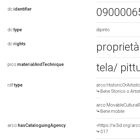
0900006
dc:
identifier
dipinto
dc:
type
proprietà
dc:
rights
tela/ pitt
pico:
materialAndTechnique
rdf:
type
arco:HistoricOrArtisti
Bene Storico o Artis
arco:MovableCultural
Bene mobile
arco:
hasCataloguingAgency
<https://w3id.org/a
S17