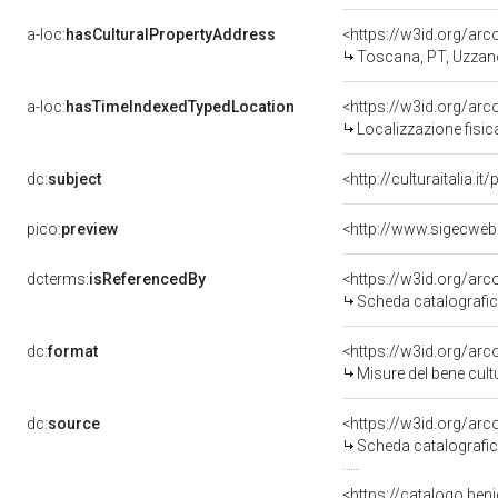
a-loc:
hasCulturalPropertyAddress
<https://w3id.org/a
Toscana, PT, Uzzan
a-loc:
hasTimeIndexedTypedLocation
<https://w3id.org/ar
Localizzazione fisic
dc:
subject
<http://culturaitalia.
pico:
preview
<http://www.sigecweb
dcterms:
isReferencedBy
<https://w3id.org/a
Scheda catalografi
dc:
format
<https://w3id.org/ar
Misure del bene cul
dc:
source
<https://w3id.org/a
Scheda catalografi
<https://catalogo.beni