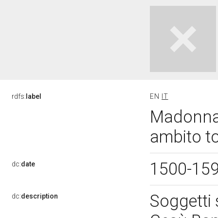
rdfs:
label
EN
IT
Madonna 
ambito t
1500-15
dc:
date
Soggetti
dc:
description