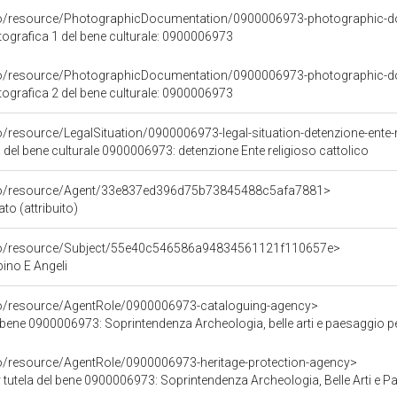
rco/resource/PhotographicDocumentation/0900006973-photographic-d
grafica 1 del bene culturale: 0900006973
rco/resource/PhotographicDocumentation/0900006973-photographic-d
grafica 2 del bene culturale: 0900006973
o/resource/LegalSituation/0900006973-legal-situation-detenzione-ente-r
 del bene culturale 0900006973: detenzione Ente religioso cattolico
rco/resource/Agent/33e837ed396d75b73845488c5afa7881>
to (attribuito)
rco/resource/Subject/55e40c546586a94834561121f110657e>
no E Angeli
co/resource/AgentRole/0900006973-cataloguing-agency>
bene 0900006973: Soprintendenza Archeologia, belle arti e paesaggio per l
co/resource/AgentRole/0900006973-heritage-protection-agency>
tutela del bene 0900006973: Soprintendenza Archeologia, Belle Arti e Paes