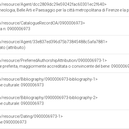
rco/resource/Agent/dcc2809dc29e59242fac60301ec2f640>
ologia, Belle Arti e Paesaggio per la città metropolitana di Firenze e la 
rco/resource/CatalogueRecordOA/0900006973>
ca n: 0900006973
rco/resource/Agent/33e837ed396d75b73845488c5afa7881>
to (attribuito)
co/resource/PreferredAuthorshipAttribution/0900006973-1>
ore preferita, maggiormente accreditata o convincente del bene: 0900006
co/resource/Bibliography/0900006973-bibliography-1>
ene culturale: 0900006973
co/resource/Bibliography/0900006973-bibliography-2>
ene culturale: 0900006973
co/resource/Dating/0900006973-1>
ene 0900006973