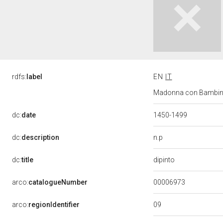
rdfs:
label
EN
IT
Madonna con Bambino e
dc:
date
1450-1499
n.p
dc:
description
dipinto
dc:
title
00006973
arco:
catalogueNumber
09
arco:
regionIdentifier