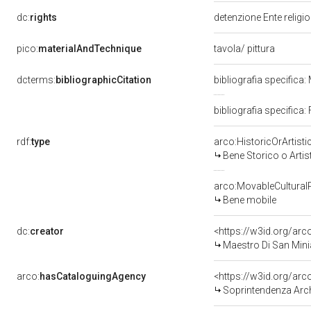
dc:
rights
detenzione Ente religi
pico:
materialAndTechnique
tavola/ pittura
dcterms:
bibliographicCitation
bibliografia specifica
bibliografia specifica:
rdf:
type
arco:HistoricOrArtisti
Bene Storico o Artis
arco:MovableCultural
Bene mobile
dc:
creator
<https://w3id.org/a
Maestro Di San Minia
arco:
hasCataloguingAgency
<https://w3id.org/a
Soprintendenza Archeo