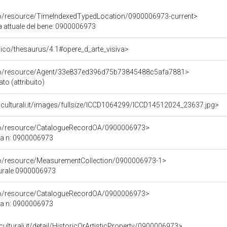
co/resource/TimeIndexedTypedLocation/0900006973-current>
a attuale del bene: 0900006973
it/pico/thesaurus/4.1#opere_d_arte_visiva>
rco/resource/Agent/33e837ed396d75b73845488c5afa7881>
to (attribuito)
iculturali.it/images/fullsize/ICCD1064299/ICCD14512024_23637.jpg>
rco/resource/CatalogueRecordOA/0900006973>
ca n: 0900006973
co/resource/MeasurementCollection/0900006973-1>
turale 0900006973
rco/resource/CatalogueRecordOA/0900006973>
ca n: 0900006973
culturali.it/detail/HistoricOrArtisticProperty/0900006973>