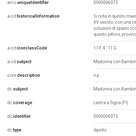
arco:
uniqueIdentifier
0900006973
a-cd:
historicalInformation
Si nota in questo maest
XV secolo, con una cer
soluzioni di spazio (c
questo pittore, provi
a-cd:
iconclassCode
11 F 4 : 11 G
a-cd:
subject
Madonna con Bambino
n.p
core:
description
dc:
subject
Madonna con Bambino
dc:
coverage
Lastra a Signa (FI)
dc:
identifier
0900006973
dipinto
dc:
type