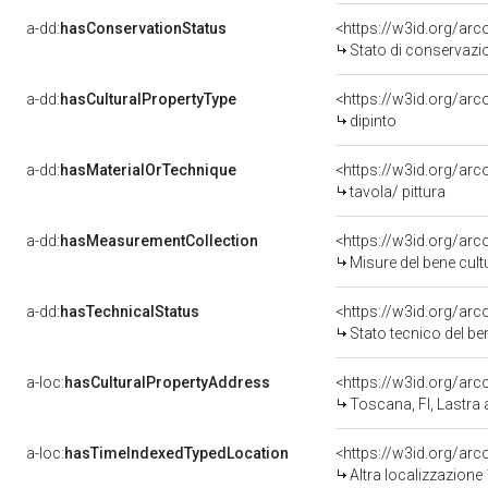
a-dd:
hasConservationStatus
<https://w3id.org/ar
Stato di conservazi
a-dd:
hasCulturalPropertyType
<https://w3id.org/a
dipinto
a-dd:
hasMaterialOrTechnique
<https://w3id.org/arc
tavola/ pittura
a-dd:
hasMeasurementCollection
<https://w3id.org/ar
Misure del bene cul
a-dd:
hasTechnicalStatus
<https://w3id.org/ar
Stato tecnico del b
a-loc:
hasCulturalPropertyAddress
<https://w3id.org/a
Toscana, FI, Lastra 
a-loc:
hasTimeIndexedTypedLocation
<https://w3id.org/ar
Altra localizzazione