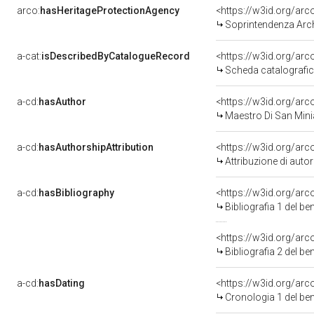
arco:
hasHeritageProtectionAgency
<https://w3id.org/a
Soprintendenza Arche
a-cat:
isDescribedByCatalogueRecord
<https://w3id.org/a
Scheda catalografi
a-cd:
hasAuthor
<https://w3id.org/a
Maestro Di San Minia
a-cd:
hasAuthorshipAttribution
<https://w3id.org/ar
Attribuzione di aut
a-cd:
hasBibliography
<https://w3id.org/ar
Bibliografia 1 del b
<https://w3id.org/ar
Bibliografia 2 del b
a-cd:
hasDating
<https://w3id.org/ar
Cronologia 1 del b