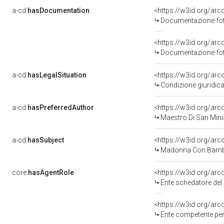
a-cd:
hasDocumentation
<https://w3id.org/a
Documentazione foto
<https://w3id.org/a
Documentazione foto
a-cd:
hasLegalSituation
<https://w3id.org/arc
Condizione giuridica
a-cd:
hasPreferredAuthor
<https://w3id.org/a
Maestro Di San Minia
a-cd:
hasSubject
<https://w3id.org/a
Madonna Con Bambi
core:
hasAgentRole
<https://w3id.org/ar
Ente schedatore del 
<https://w3id.org/ar
Ente competente per 