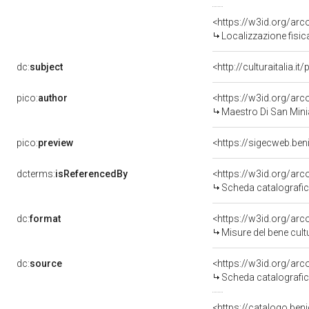
<https://w3id.org/ar
Localizzazione fisic
dc:
subject
<http://culturaitalia.
pico:
author
<https://w3id.org/a
Maestro Di San Minia
pico:
preview
<https://sigecweb.ben
dcterms:
isReferencedBy
<https://w3id.org/a
Scheda catalografi
dc:
format
<https://w3id.org/ar
Misure del bene cul
dc:
source
<https://w3id.org/a
Scheda catalografi
<https://catalogo.beni