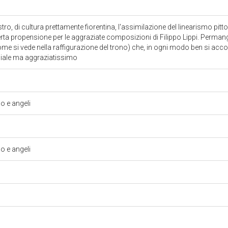
ro, di cultura prettamente fiorentina, l'assimilazione del linearismo pit
ta propensione per le aggraziate composizioni di Filippo Lippi. Perman
ome si vede nella raffigurazione del trono) che, in ogni modo ben si acc
nciale ma aggraziatissimo
 e angeli
 e angeli