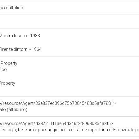
oso cattolico
: Mostra tesoro - 1933
 Firenze dintorni - 1964
cProperty
tico
Property
rco/resource/Agent/33e837ed396d75b73845488c5afa7881>
to (attribuito)
rco/resource/Agent/d387211f1ae64d346f2f89680354a3f5>
logia, belle arti e paesaggio per la città metropolitana di Firenze e le p