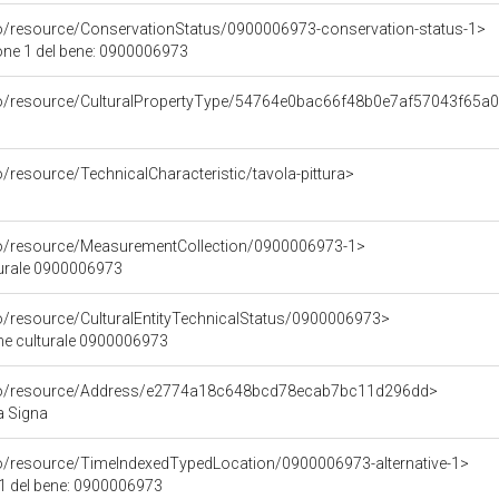
co/resource/ConservationStatus/0900006973-conservation-status-1>
one 1 del bene: 0900006973
rco/resource/CulturalPropertyType/54764e0bac66f48b0e7af57043f65a
o/resource/TechnicalCharacteristic/tavola-pittura>
co/resource/MeasurementCollection/0900006973-1>
turale 0900006973
co/resource/CulturalEntityTechnicalStatus/0900006973>
ene culturale 0900006973
rco/resource/Address/e2774a18c648bcd78ecab7bc11d296dd>
a Signa
co/resource/TimeIndexedTypedLocation/0900006973-alternative-1>
 1 del bene: 0900006973