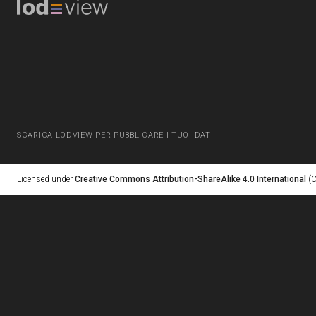
SCARICA LODVIEW PER PUBBLICARE I TUOI DATI
Licensed under
Creative Commons Attribution-ShareAlike 4.0 International
(C