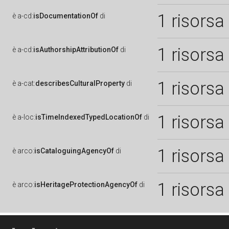
1 risorsa
è
a-cd:
isDocumentationOf
di
1 risorsa
è
a-cd:
isAuthorshipAttributionOf
di
1 risorsa
è
a-cat:
describesCulturalProperty
di
1 risorsa
è
a-loc:
isTimeIndexedTypedLocationOf
di
1 risorsa
è
arco:
isCataloguingAgencyOf
di
1 risorsa
è
arco:
isHeritageProtectionAgencyOf
di