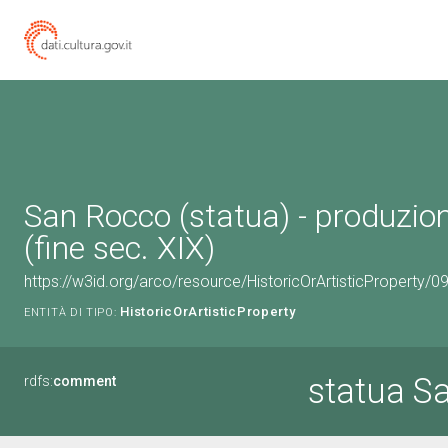
San Rocco (statua) - produzio
(fine sec. XIX)
https://w3id.org/arco/resource/HistoricOrArtisticProperty/
HistoricOrArtisticProperty
ENTITÀ DI TIPO:
statua S
rdfs:
comment