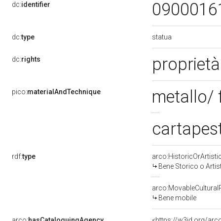
0900016
dc:
identifier
statua
dc:
type
proprietà
dc:
rights
metallo/
pico:
materialAndTechnique
cartapest
rdf:
type
arco:HistoricOrArtisti
Bene Storico o Artis
arco:MovableCultural
Bene mobile
arco:
hasCataloguingAgency
<https://w3id.org/a