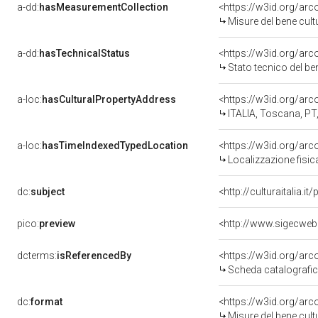
a-dd:
hasMeasurementCollection
<https://w3id.org/ar
Misure del bene cul
a-dd:
hasTechnicalStatus
<https://w3id.org/ar
Stato tecnico del b
a-loc:
hasCulturalPropertyAddress
<https://w3id.org/a
ITALIA, Toscana, PT
a-loc:
hasTimeIndexedTypedLocation
<https://w3id.org/ar
Localizzazione fisic
dc:
subject
<http://culturaitalia.
pico:
preview
<http://www.sigecweb
dcterms:
isReferencedBy
<https://w3id.org/a
Scheda catalografi
dc:
format
<https://w3id.org/ar
Misure del bene cul