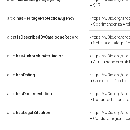
S17
arco:
hasHeritageProtectionAgency
<https://w3id.org/a
Soprintendenza Arche
a-cat:
isDescribedByCatalogueRecord
<https://w3id.org/a
Scheda catalografi
a-cd:
hasAuthorshipAttribution
<https://w3id.org/arc
Attribuzione di ambi
a-cd:
hasDating
<https://w3id.org/ar
Cronologia 1 del b
a-cd:
hasDocumentation
Documentazione foto
a-cd:
hasLegalSituation
Condizione giuridica