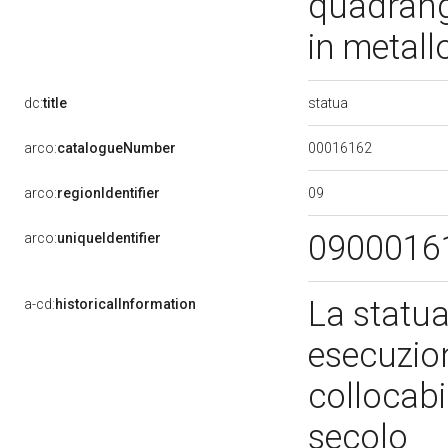
quadrango
in metall
statua
dc:
title
00016162
arco:
catalogueNumber
09
arco:
regionIdentifier
0900016
arco:
uniqueIdentifier
La statua,
a-cd:
historicalInformation
esecuzion
collocabi
secolo