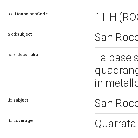
11 H (R
a-cd:
iconclassCode
San Roc
a-cd:
subject
La base s
core:
description
quadrango
in metall
San Roc
dc:
subject
Quarrata
dc:
coverage