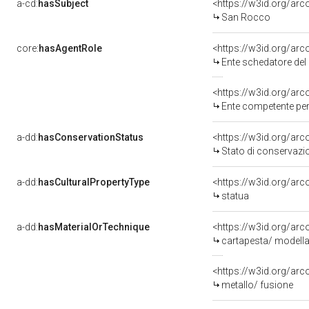
a-cd:
hasSubject
<https://w3id.org/a
San Rocco
core:
hasAgentRole
<https://w3id.org/ar
Ente schedatore del bene 
<https://w3id.org/ar
Ente competente per tutela de
a-dd:
hasConservationStatus
<https://w3id.org/ar
Stato di conservazi
a-dd:
hasCulturalPropertyType
<https://w3id.org/a
statua
a-dd:
hasMaterialOrTechnique
<https://w3id.org/arc
cartapesta/ modellat
<https://w3id.org/arc
metallo/ fusione