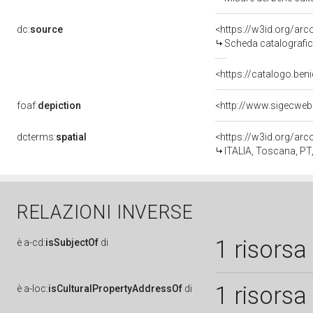
dc:
source
<https://w3id.org/a
Scheda catalografi
<https://catalogo.beni
foaf:
depiction
<http://www.sigecweb
dcterms:
spatial
<https://w3id.org/a
ITALIA, Toscana, PT
RELAZIONI INVERSE
1 risorsa
è
a-cd:
isSubjectOf
di
1 risorsa
è
a-loc:
isCulturalPropertyAddressOf
di