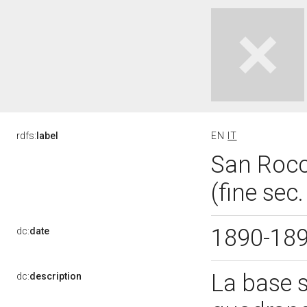
rdfs:
label
EN
IT
San Rocc
(fine sec
1890-18
dc:
date
La base s
dc:
description