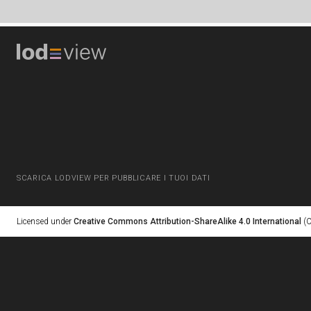
SCARICA LODVIEW PER PUBBLICARE I TUOI DATI
Licensed under
Creative Commons Attribution-ShareAlike 4.0 International
(C