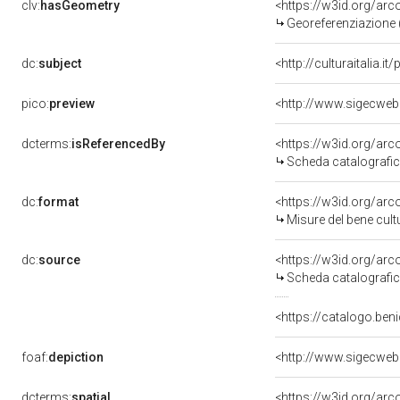
clv:
hasGeometry
<https://w3id.org/ar
Georeferenziazione 
dc:
subject
<http://culturaitalia.
pico:
preview
<http://www.sigecweb
dcterms:
isReferencedBy
<https://w3id.org/a
Scheda catalografi
dc:
format
<https://w3id.org/ar
Misure del bene cul
dc:
source
<https://w3id.org/a
Scheda catalografi
<https://catalogo.beni
foaf:
depiction
<http://www.sigecweb
dcterms:
spatial
<https://w3id.org/a