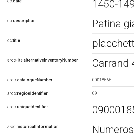
1450-14
dc:
date
Patina g
dc:
description
placchet
dc:
title
Carrand
arco-lite:
alternativeInventoryNumber
00018566
arco:
catalogueNumber
09
arco:
regionIdentifier
0900018
arco:
uniqueIdentifier
Numerosi 
a-cd:
historicalInformation