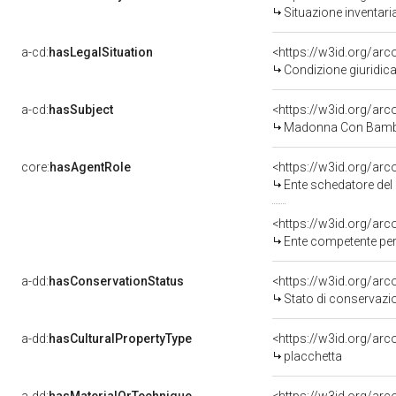
Situazione inventar
a-cd:
hasLegalSituation
Condizione giuridica
a-cd:
hasSubject
<https://w3id.org/a
Madonna Con Bambi
core:
hasAgentRole
<https://w3id.org/ar
Ente schedatore del bene 
<https://w3id.org/ar
Ente competente per 
a-dd:
hasConservationStatus
<https://w3id.org/ar
Stato di conservazi
a-dd:
hasCulturalPropertyType
<https://w3id.org/a
placchetta