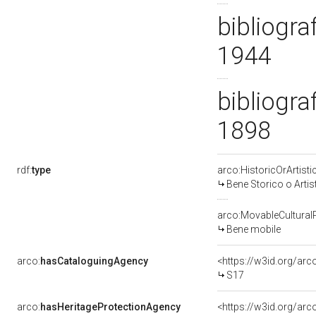
bibliogra
1944
bibliograf
1898
rdf:
type
arco:HistoricOrArtisti
Bene Storico o Artis
arco:MovableCultural
Bene mobile
arco:
hasCataloguingAgency
<https://w3id.org/a
S17
arco:
hasHeritageProtectionAgency
<https://w3id.org/a