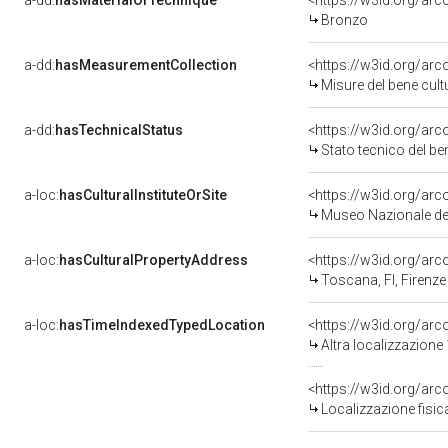
a-dd:
hasMaterialOrTechnique
<https://w3id.org/ar
Bronzo
a-dd:
hasMeasurementCollection
<https://w3id.org/ar
Misure del bene cul
a-dd:
hasTechnicalStatus
<https://w3id.org/ar
Stato tecnico del b
a-loc:
hasCulturalInstituteOrSite
<https://w3id.org/ar
Museo Nazionale del
a-loc:
hasCulturalPropertyAddress
<https://w3id.org/a
Toscana, FI, Firenze
a-loc:
hasTimeIndexedTypedLocation
<https://w3id.org/ar
Altra localizzazione
<https://w3id.org/ar
Localizzazione fisic