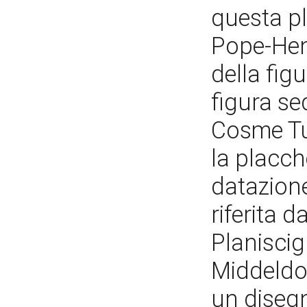
questa pl
Pope-Hen
della figu
figura se
Cosme Tur
la placch
datazione
riferita d
Planiscig
Middeldo
un diseg