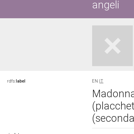
angeli
rdfs:
label
EN
IT
Madonna 
(placchet
(seconda