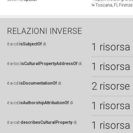
Toscana, FI, Firenze
RELAZIONI INVERSE
1 risorsa
è
a-cd:
isSubjectOf
di
1 risorsa
è
a-loc:
isCulturalPropertyAddressOf
di
2 risorse
è
a-cd:
isDocumentationOf
di
1 risorsa
è
a-cd:
isAuthorshipAttributionOf
di
1 risorsa
è
a-cat:
describesCulturalProperty
di