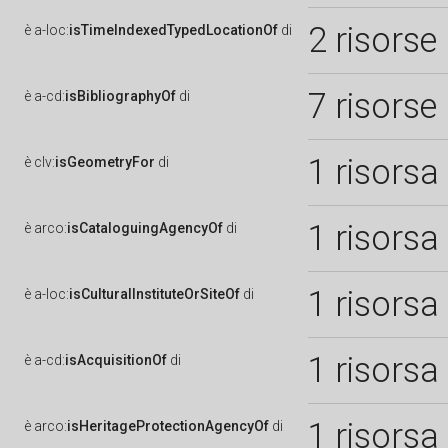
2 risorse
è
a-loc:
isTimeIndexedTypedLocationOf
di
7 risorse
è
a-cd:
isBibliographyOf
di
1 risorsa
è
clv:
isGeometryFor
di
1 risorsa
è
arco:
isCataloguingAgencyOf
di
1 risorsa
è
a-loc:
isCulturalInstituteOrSiteOf
di
1 risorsa
è
a-cd:
isAcquisitionOf
di
1 risorsa
è
arco:
isHeritageProtectionAgencyOf
di