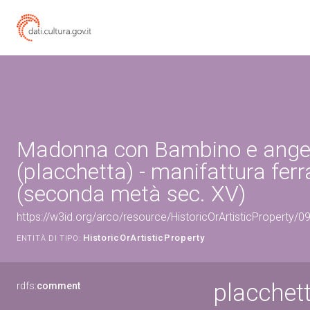
Madonna con Bambino e ange
(placchetta) - manifattura ferr
(seconda metà sec. XV)
https://w3id.org/arco/resource/HistoricOrArtisticProperty/
HistoricOrArtisticProperty
ENTITÀ DI TIPO:
placchet
rdfs:
comment