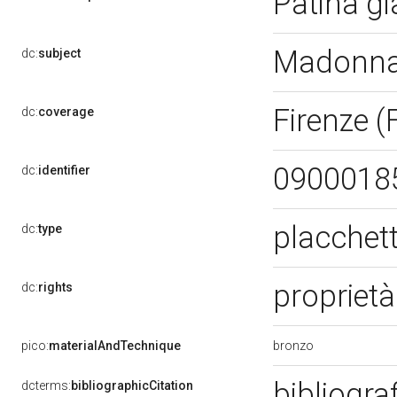
Patina g
Madonna 
dc:
subject
Firenze (
dc:
coverage
0900018
dc:
identifier
placchet
dc:
type
proprietà
dc:
rights
bronzo
pico:
materialAndTechnique
bibliogra
dcterms:
bibliographicCitation