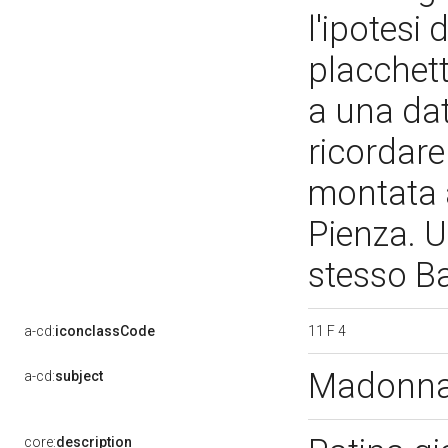
l'ipotesi 
placchett
a una dat
ricordare
montata 
Pienza. U
stesso B
11 F 4
a-cd:
iconclassCode
Madonna 
a-cd:
subject
core:
description