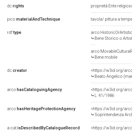
dc:
rights
proprietà Ente religio
pico:
materialAndTechnique
tavola/ pittura a temp
rdf:
type
arco:HistoricOrArtisti
Bene Storico o Artis
arco:MovableCultural
Bene mobile
dc:
creator
<https://w3id.org/a
Beato Angelico (man
arco:
hasCataloguingAgency
<https://w3id.org/a
L. 41/1986
arco:
hasHeritageProtectionAgency
<https://w3id.org/a
Soprintendenza Arche
a-cat:
isDescribedByCatalogueRecord
<https://w3id.org/a