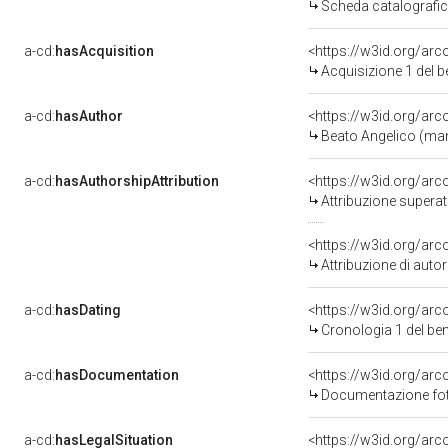
Scheda catalografi
a-cd:
hasAcquisition
<https://w3id.org/ar
Acquisizione 1 del 
a-cd:
hasAuthor
<https://w3id.org/a
Beato Angelico (man
a-cd:
hasAuthorshipAttribution
<https://w3id.org/arc
Attribuzione superat
<https://w3id.org/ar
Attribuzione di aut
a-cd:
hasDating
<https://w3id.org/ar
Cronologia 1 del b
a-cd:
hasDocumentation
<https://w3id.org/a
Documentazione foto
a-cd:
hasLegalSituation
<https://w3id.org/arc