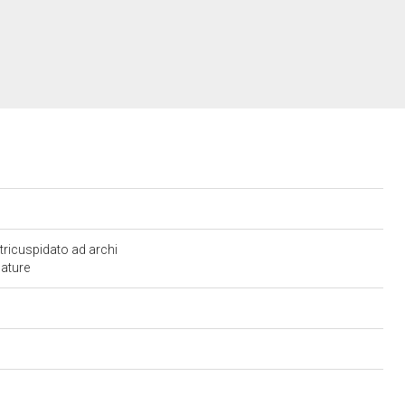
tricuspidato ad archi
nature