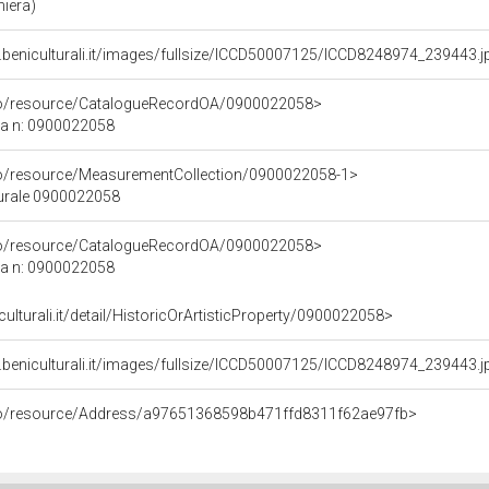
iera)
.beniculturali.it/images/fullsize/ICCD50007125/ICCD8248974_239443.j
rco/resource/CatalogueRecordOA/0900022058>
ca n: 0900022058
co/resource/MeasurementCollection/0900022058-1>
turale 0900022058
rco/resource/CatalogueRecordOA/0900022058>
ca n: 0900022058
culturali.it/detail/HistoricOrArtisticProperty/0900022058>
.beniculturali.it/images/fullsize/ICCD50007125/ICCD8248974_239443.j
rco/resource/Address/a97651368598b471ffd8311f62ae97fb>