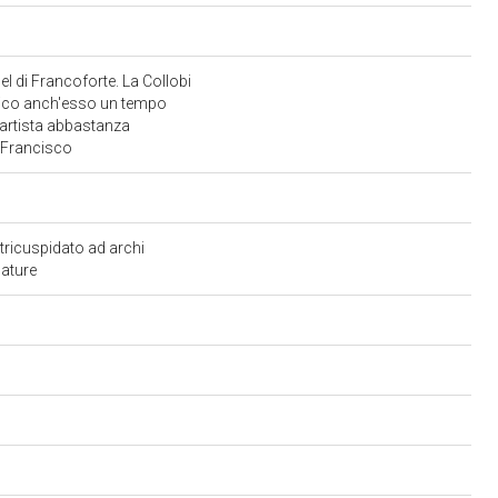
el di Francoforte. La Collobi
gelico anch'esso un tempo
i artista abbastanza
n Francisco
tricuspidato ad archi
nature