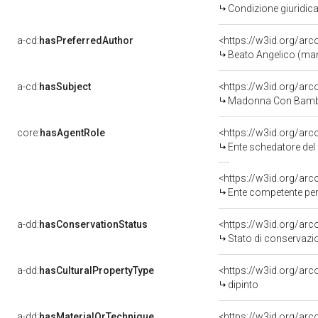
Condizione giuridica
a-cd:
hasPreferredAuthor
<https://w3id.org/a
Beato Angelico (man
a-cd:
hasSubject
<https://w3id.org/a
Madonna Con Bambi
core:
hasAgentRole
<https://w3id.org/ar
Ente schedatore del
<https://w3id.org/ar
Ente competente per 
a-dd:
hasConservationStatus
<https://w3id.org/ar
Stato di conservazi
a-dd:
hasCulturalPropertyType
<https://w3id.org/a
dipinto
a-dd:
hasMaterialOrTechnique
<https://w3id.org/arc