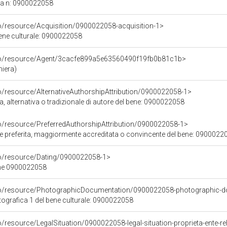
ca n: 0900022058
co/resource/Acquisition/0900022058-acquisition-1>
bene culturale: 0900022058
rco/resource/Agent/3cacfe899a5e63560490f19fb0b81c1b>
iera)
o/resource/AlternativeAuthorshipAttribution/0900022058-1>
a, alternativa o tradizionale di autore del bene: 0900022058
co/resource/PreferredAuthorshipAttribution/0900022058-1>
ore preferita, maggiormente accreditata o convincente del bene: 0900022
co/resource/Dating/0900022058-1>
ene 0900022058
rco/resource/PhotographicDocumentation/0900022058-photographic-d
grafica 1 del bene culturale: 0900022058
o/resource/LegalSituation/0900022058-legal-situation-proprieta-ente-re