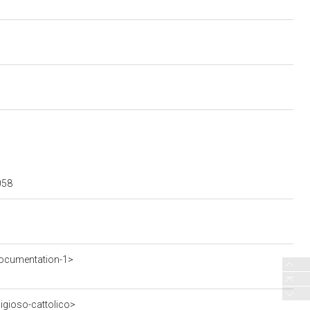
058
ocumentation-1>
ligioso-cattolico>