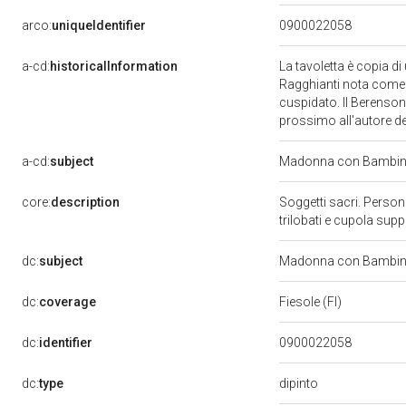
arco:
uniqueIdentifier
0900022058
a-cd:
historicalInformation
La tavoletta è copia di
Ragghianti nota come d
cuspidato. Il Berenson 
prossimo all'autore 
a-cd:
subject
Madonna con Bambino
core:
description
Soggetti sacri. Person
trilobati e cupola sup
dc:
subject
Madonna con Bambino
dc:
coverage
Fiesole (FI)
dc:
identifier
0900022058
dipinto
dc:
type