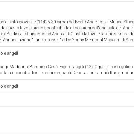
 un dipinto giovanile (11425-30 circa) del Beato Angelico, al Museo Staed
a questa tavola siano ricostruibili le dimensioni dell'originale dell'An
e il Baldini attribuiscono ad Andrea di Giusto la tavoletta, che sembra d
dell'Annunciazione "Lanckoronski" al De Yonny Memorial Museum di Sa
 e angeli
aggi: Madonna; Bambino Gesù. Figure: angeli (12). Oggetti: trono gotico 
portata da contrafforti e archi rampanti. Decorazioni: architettura; moda
 e angeli