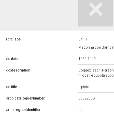
rdfs:
label
EN
IT
Madonna con Bambino e
dc:
date
1430-1449
dc:
description
Soggetti sacri. Person
trilobati e cupola sup
dipinto
dc:
title
00022058
arco:
catalogueNumber
09
arco:
regionIdentifier