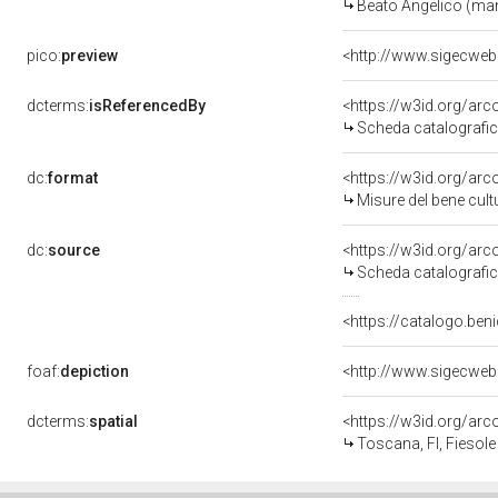
Beato Angelico (man
pico:
preview
<http://www.sigecweb
dcterms:
isReferencedBy
<https://w3id.org/a
Scheda catalografi
dc:
format
<https://w3id.org/ar
Misure del bene cul
dc:
source
<https://w3id.org/a
Scheda catalografi
<https://catalogo.beni
foaf:
depiction
<http://www.sigecweb
dcterms:
spatial
<https://w3id.org/a
Toscana, FI, Fiesole