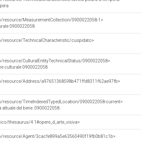
mpera
co/resource/MeasurementCollection/0900022058-1>
turale 0900022058
o/resource/TechnicalCharacteristic/cuspidato>
co/resource/CulturalEntityTechnicalStatus/0900022058>
ene culturale 0900022058
rco/resource/Address/a97651368598b471ffd8311f62ae97fb>
co/resource/TimeIndexedTypedLocation/0900022058-current>
a attuale del bene: 0900022058
it/pico/thesaurus/4.1#opere_d_arte_visiva>
rco/resource/Agent/3cacfe899a5e63560490f19fb0b81c1b>