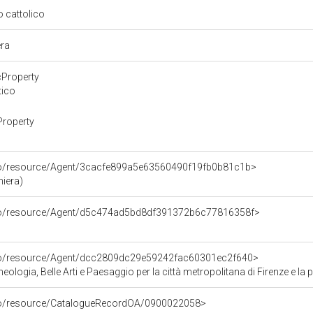
so cattolico
era
cProperty
tico
Property
rco/resource/Agent/3cacfe899a5e63560490f19fb0b81c1b>
iera)
rco/resource/Agent/d5c474ad5bd8df391372b6c77816358f>
rco/resource/Agent/dcc2809dc29e59242fac60301ec2f640>
ologia, Belle Arti e Paesaggio per la città metropolitana di Firenze e la 
rco/resource/CatalogueRecordOA/0900022058>