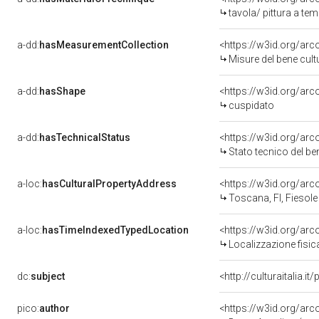
tavola/ pittura a te
a-dd:
hasMeasurementCollection
<https://w3id.org/ar
Misure del bene cul
a-dd:
hasShape
<https://w3id.org/arc
cuspidato
a-dd:
hasTechnicalStatus
<https://w3id.org/ar
Stato tecnico del b
a-loc:
hasCulturalPropertyAddress
<https://w3id.org/a
Toscana, FI, Fiesole
a-loc:
hasTimeIndexedTypedLocation
<https://w3id.org/ar
Localizzazione fisic
dc:
subject
<http://culturaitalia.
pico:
author
<https://w3id.org/a