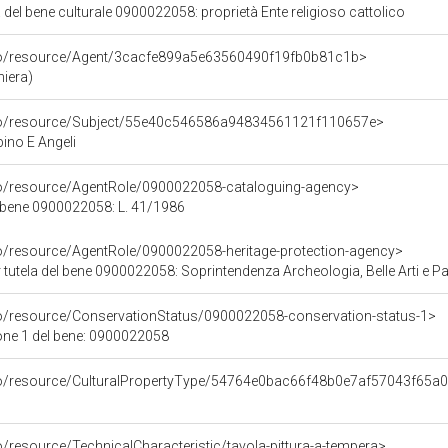
 del bene culturale 0900022058: proprietà Ente religioso cattolico
rco/resource/Agent/3cacfe899a5e63560490f19fb0b81c1b>
iera)
rco/resource/Subject/55e40c546586a94834561121f110657e>
no E Angeli
co/resource/AgentRole/0900022058-cataloguing-agency>
 bene 0900022058: L. 41/1986
co/resource/AgentRole/0900022058-heritage-protection-agency>
tutela del bene 0900022058: Soprintendenza Archeologia, Belle Arti e Paes
co/resource/ConservationStatus/0900022058-conservation-status-1>
one 1 del bene: 0900022058
rco/resource/CulturalPropertyType/54764e0bac66f48b0e7af57043f65a
o/resource/TechnicalCharacteristic/tavola-pittura-a-tempera>