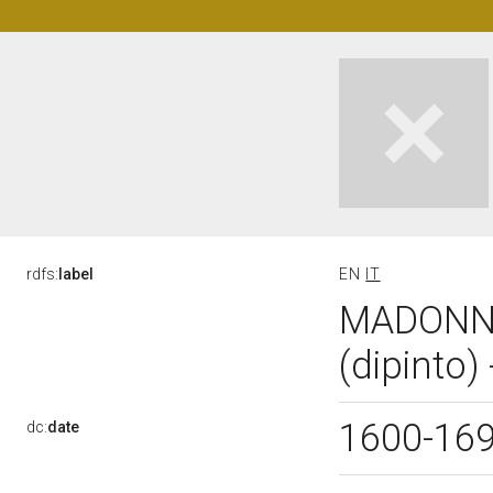
rdfs:
label
EN
IT
MADONNA
(dipinto) 
1600-16
dc:
date