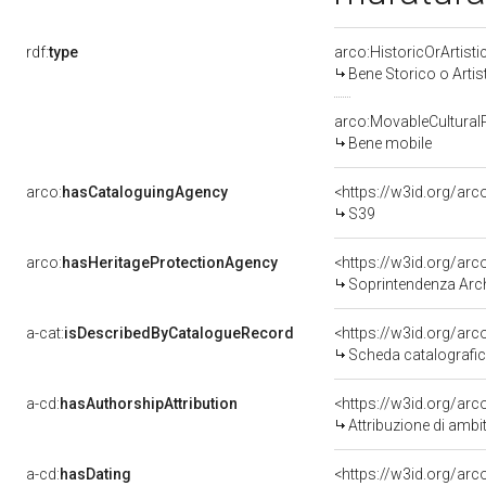
rdf:
type
arco:HistoricOrArtisti
Bene Storico o Artis
arco:MovableCultural
Bene mobile
arco:
hasCataloguingAgency
<https://w3id.org/a
S39
arco:
hasHeritageProtectionAgency
<https://w3id.org/a
Soprintendenza Arche
a-cat:
isDescribedByCatalogueRecord
<https://w3id.org/a
Scheda catalografi
a-cd:
hasAuthorshipAttribution
<https://w3id.org/arc
Attribuzione di ambi
a-cd:
hasDating
<https://w3id.org/ar