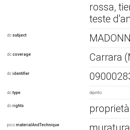
rossa, ti
teste d'a
MADONNA
dc:
subject
Carrara 
dc:
coverage
0900028
dc:
identifier
dipinto
dc:
type
proprietà
dc:
rights
muratura
pico:
materialAndTechnique