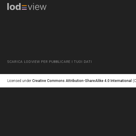
SCARICA LODVIEW PER PUBBLICARE I TUOI DATI
Licensed under
Creative Commons Attribution-ShareAlike 4.0 International
(C