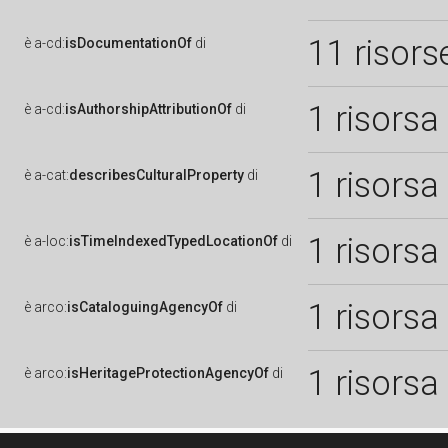
11 risors
è
a-cd:
isDocumentationOf
di
1 risorsa
è
a-cd:
isAuthorshipAttributionOf
di
1 risorsa
è
a-cat:
describesCulturalProperty
di
1 risorsa
è
a-loc:
isTimeIndexedTypedLocationOf
di
1 risorsa
è
arco:
isCataloguingAgencyOf
di
1 risorsa
è
arco:
isHeritageProtectionAgencyOf
di