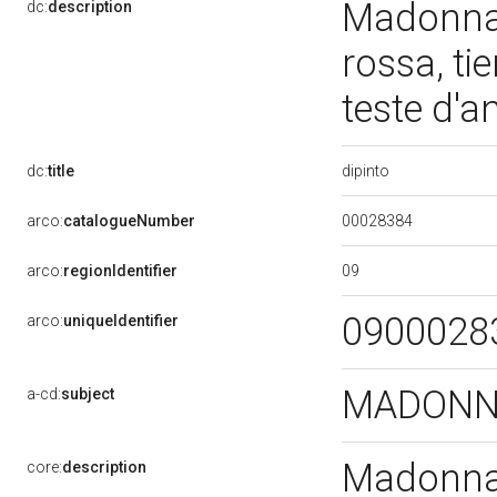
Madonna 
dc:
description
rossa, ti
teste d'a
dipinto
dc:
title
00028384
arco:
catalogueNumber
09
arco:
regionIdentifier
0900028
arco:
uniqueIdentifier
MADONNA
a-cd:
subject
Madonna 
core:
description