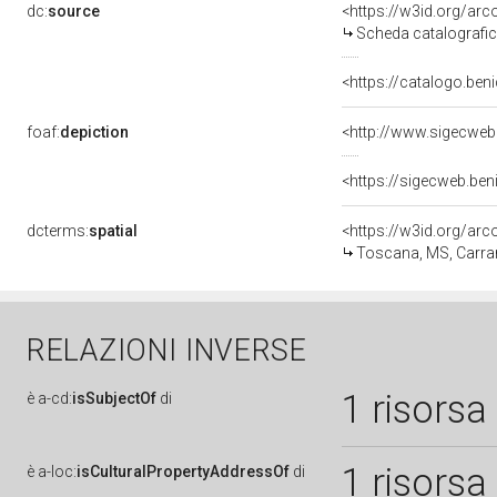
dc:
source
<https://w3id.org/a
Scheda catalografi
<https://catalogo.beni
foaf:
depiction
<http://www.sigecweb
<https://sigecweb.be
dcterms:
spatial
<https://w3id.org/a
Toscana, MS, Carra
RELAZIONI INVERSE
1 risorsa
è
a-cd:
isSubjectOf
di
1 risorsa
è
a-loc:
isCulturalPropertyAddressOf
di