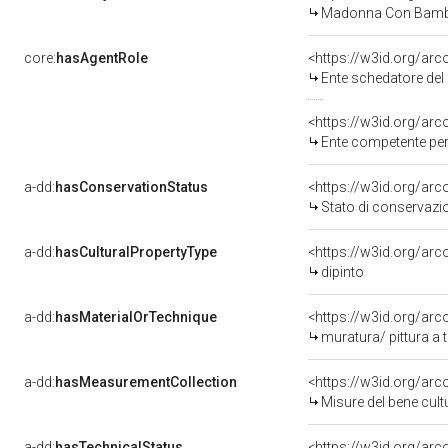
Madonna Con Bambi
core:
hasAgentRole
<https://w3id.org/ar
Ente schedatore del bene 0900028384: Sop
<https://w3id.org/ar
Ente competente per tutela de
a-dd:
hasConservationStatus
<https://w3id.org/ar
Stato di conservazi
a-dd:
hasCulturalPropertyType
<https://w3id.org/a
dipinto
a-dd:
hasMaterialOrTechnique
<https://w3id.org/arc
muratura/ pittura a
a-dd:
hasMeasurementCollection
<https://w3id.org/ar
Misure del bene cul
a-dd:
hasTechnicalStatus
<https://w3id.org/ar