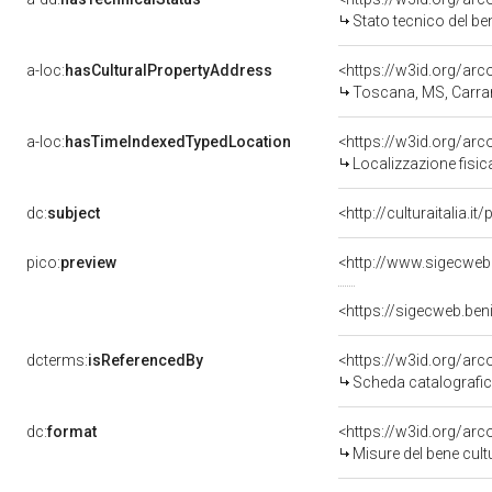
Stato tecnico del b
a-loc:
hasCulturalPropertyAddress
<https://w3id.org/a
Toscana, MS, Carra
a-loc:
hasTimeIndexedTypedLocation
<https://w3id.org/ar
Localizzazione fisic
dc:
subject
<http://culturaitalia.
pico:
preview
<http://www.sigecweb
<https://sigecweb.be
dcterms:
isReferencedBy
<https://w3id.org/a
Scheda catalografi
dc:
format
<https://w3id.org/ar
Misure del bene cul