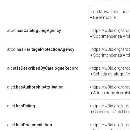
arco:MovableCultural
Bene mobile
arco:
hasCataloguingAgency
<https://w3id.org/a
Soprintendenza Archeolog
arco:
hasHeritageProtectionAgency
<https://w3id.org/a
Soprintendenza Archeol
a-cat:
isDescribedByCatalogueRecord
<https://w3id.org/a
Scheda catalografi
a-cd:
hasAuthorshipAttribution
<https://w3id.org/arc
Attribuzione di ambi
a-cd:
hasDating
<https://w3id.org/ar
Cronologia 1 del b
a-cd:
hasDocumentation