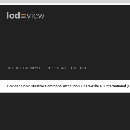
SCARICA LODVIEW PER PUBBLICARE I TUOI DATI
Licensed under
Creative Commons Attribution-ShareAlike 4.0 International
(C