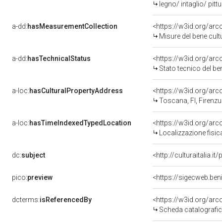
legno/ intaglio/ pitt
a-dd:
hasMeasurementCollection
<https://w3id.org/ar
Misure del bene cul
a-dd:
hasTechnicalStatus
<https://w3id.org/ar
Stato tecnico del b
a-loc:
hasCulturalPropertyAddress
<https://w3id.org/a
Toscana, FI, Firenzu
a-loc:
hasTimeIndexedTypedLocation
<https://w3id.org/ar
Localizzazione fisic
dc:
subject
<http://culturaitalia.
pico:
preview
<https://sigecweb.ben
dcterms:
isReferencedBy
<https://w3id.org/a
Scheda catalografi