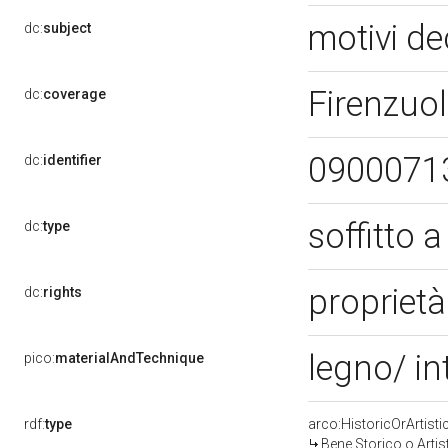
motivi de
dc:
subject
Firenzuol
dc:
coverage
0900071
dc:
identifier
soffitto 
dc:
type
proprietà
dc:
rights
legno/ in
pico:
materialAndTechnique
rdf:
type
arco:HistoricOrArtisti
Bene Storico o Artis