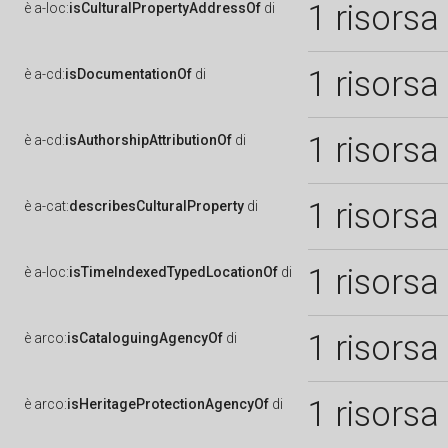
1 risorsa
è
a-loc:
isCulturalPropertyAddressOf
di
1 risorsa
è
a-cd:
isDocumentationOf
di
1 risorsa
è
a-cd:
isAuthorshipAttributionOf
di
1 risorsa
è
a-cat:
describesCulturalProperty
di
1 risorsa
è
a-loc:
isTimeIndexedTypedLocationOf
di
1 risorsa
è
arco:
isCataloguingAgencyOf
di
1 risorsa
è
arco:
isHeritageProtectionAgencyOf
di