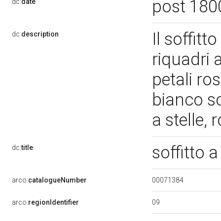
post 180
dc:
date
Il soffitt
dc:
description
riquadri 
petali ros
bianco so
a stelle, 
soffitto 
dc:
title
00071384
arco:
catalogueNumber
09
arco:
regionIdentifier