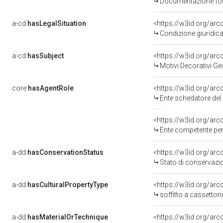
Documentazione foto
a-cd:
hasLegalSituation
Condizione giuridica
a-cd:
hasSubject
<https://w3id.org/a
Motivi Decorativi Ge
core:
hasAgentRole
<https://w3id.org/ar
Ente schedatore del bene 0900071
<https://w3id.org/ar
Ente competente per tutela del b
a-dd:
hasConservationStatus
<https://w3id.org/ar
Stato di conservazi
a-dd:
hasCulturalPropertyType
<https://w3id.org/a
soffitto a cassettoni
a-dd:
hasMaterialOrTechnique
<https://w3id.org/arc