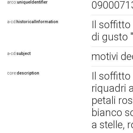
0900071
arco:
uniqueIdentifier
Il soffit
a-cd:
historicalInformation
di gusto 
motivi de
a-cd:
subject
Il soffitt
core:
description
riquadri 
petali ros
bianco so
a stelle, 