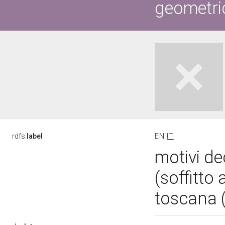
geometric
rdfs:
label
EN
IT
motivi de
(soffitto
toscana 