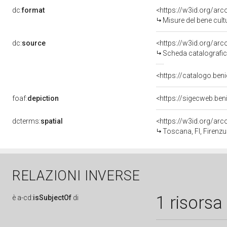
dc:
format
<https://w3id.org/ar
Misure del bene cul
dc:
source
<https://w3id.org/a
Scheda catalografi
<https://catalogo.beni
foaf:
depiction
<https://sigecweb.ben
dcterms:
spatial
<https://w3id.org/a
Toscana, FI, Firenzu
RELAZIONI INVERSE
1 risorsa
è
a-cd:
isSubjectOf
di