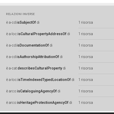
RELAZIONI INVERSE
è
a-cd:
isSubjectOf
di
1 risorsa
è
a-loc:
isCulturalPropertyAddressOf
di
1 risorsa
è
a-cd:
isDocumentationOf
di
1 risorsa
è
a-cd:
isAuthorshipAttributionOf
di
1 risorsa
è
a-cat:
describesCulturalProperty
di
1 risorsa
è
a-loc:
isTimeIndexedTypedLocationOf
di
1 risorsa
è
arco:
isCataloguingAgencyOf
di
1 risorsa
è
arco:
isHeritageProtectionAgencyOf
di
1 risorsa