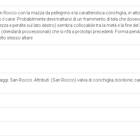
n Rocco con la mazza da pellegrino e la caratteristica conchiglia, in atto
o il cane. Probabilmente deve trattarsi di un frammento di tela che dovev
tezza e perdite sul lato destro) sembra collocabile tra la metà e la fine del
(stendardi processionali) che si rifà a prototipi precedenti. Forma pen
llo stesso altare
aggi: San Rocco. Attributi: (San Rocco) valva di conchiglia; bordone; can