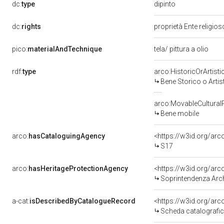
dipinto
dc:
type
dc:
rights
proprietà Ente religio
pico:
materialAndTechnique
tela/ pittura a olio
rdf:
type
arco:HistoricOrArtisti
Bene Storico o Artis
arco:MovableCultural
Bene mobile
arco:
hasCataloguingAgency
<https://w3id.org/a
S17
arco:
hasHeritageProtectionAgency
<https://w3id.org/a
Soprintendenza Arche
a-cat:
isDescribedByCatalogueRecord
<https://w3id.org/a
Scheda catalografi