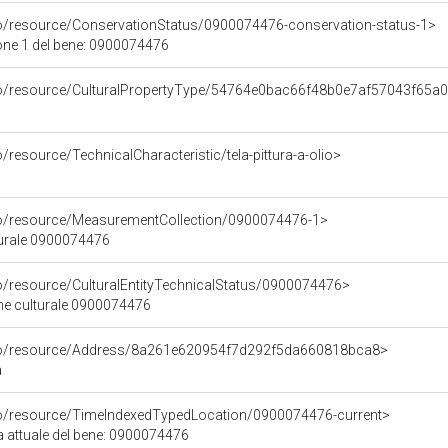
co/resource/ConservationStatus/0900074476-conservation-status-1>
one 1 del bene: 0900074476
rco/resource/CulturalPropertyType/54764e0bac66f48b0e7af57043f65a
/resource/TechnicalCharacteristic/tela-pittura-a-olio>
co/resource/MeasurementCollection/0900074476-1>
turale 0900074476
co/resource/CulturalEntityTechnicalStatus/0900074476>
ene culturale 0900074476
rco/resource/Address/8a261e620954f7d292f5da660818bca8>
a
co/resource/TimeIndexedTypedLocation/0900074476-current>
a attuale del bene: 0900074476