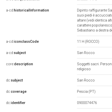
a-cd:
historicalInformation
Dipinto raffigurante Sa
suoi piedi è accucciat
altare (vedi identica al
carattere popolaresco 
Sebastiano a destra de
a-cd:
iconclassCode
11 H (ROCCO)
a-cd:
subject
San Rocco
core:
description
Soggetti sacri. Person
religioso
dc:
subject
San Rocco
dc:
coverage
Pescia (PT)
dc:
identifier
0900074476