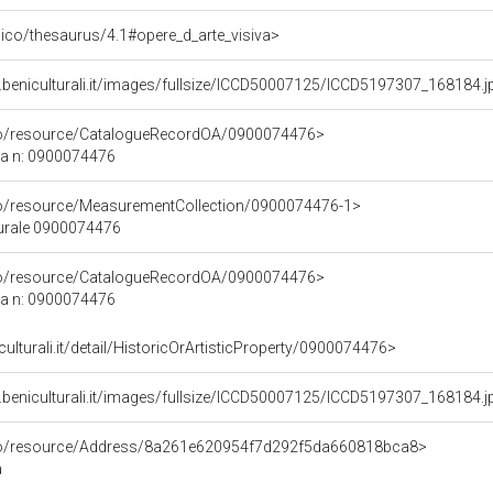
it/pico/thesaurus/4.1#opere_d_arte_visiva>
.beniculturali.it/images/fullsize/ICCD50007125/ICCD5197307_168184.j
rco/resource/CatalogueRecordOA/0900074476>
ca n: 0900074476
co/resource/MeasurementCollection/0900074476-1>
turale 0900074476
rco/resource/CatalogueRecordOA/0900074476>
ca n: 0900074476
culturali.it/detail/HistoricOrArtisticProperty/0900074476>
.beniculturali.it/images/fullsize/ICCD50007125/ICCD5197307_168184.j
rco/resource/Address/8a261e620954f7d292f5da660818bca8>
a