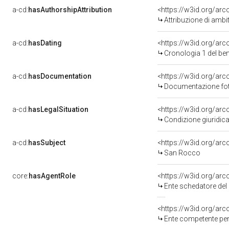
a-cd:
hasAuthorshipAttribution
<https://w3id.org/arc
Attribuzione di ambi
a-cd:
hasDating
<https://w3id.org/ar
Cronologia 1 del b
a-cd:
hasDocumentation
<https://w3id.org/a
Documentazione foto
a-cd:
hasLegalSituation
<https://w3id.org/arc
Condizione giuridica
a-cd:
hasSubject
<https://w3id.org/a
San Rocco
core:
hasAgentRole
<https://w3id.org/ar
Ente schedatore del b
<https://w3id.org/ar
Ente competente per 