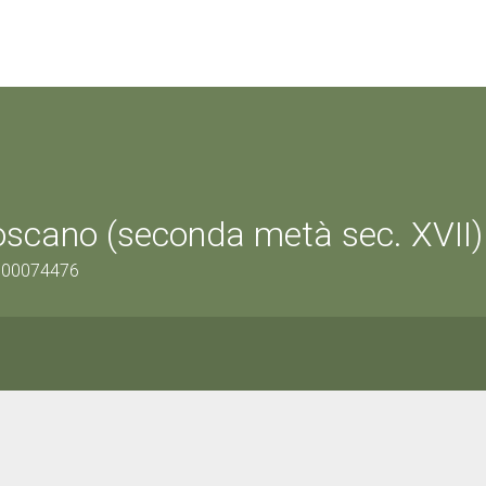
toscano (seconda metà sec. XVII)
0900074476