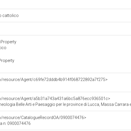
so cattolico
cProperty
tico
Property
rco/resource/Agent/c69fe72dddb4b914f068722892a7f275>
rco/resource/Agent/a5b31a743a431a6bc5a876ecc936501c>
ologia Belle Arti e Paesaggio per le province di Lucca, Massa Carrara e
rco/resource/CatalogueRecordOA/0900074476>
ca n: 0900074476