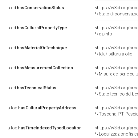
a-dd:
hasConservationStatus
<https://w3id.org/ar
Stato di conservazi
a-dd:
hasCulturalPropertyType
<https://w3id.org/a
dipinto
a-dd:
hasMaterialOrTechnique
<https://w3id.org/arco
tela/ pittura a olio
a-dd:
hasMeasurementCollection
<https://w3id.org/ar
Misure del bene cul
a-dd:
hasTechnicalStatus
<https://w3id.org/ar
Stato tecnico del b
a-loc:
hasCulturalPropertyAddress
<https://w3id.org/a
Toscana, PT, Pesci
a-loc:
hasTimeIndexedTypedLocation
<https://w3id.org/ar
Localizzazione fisic