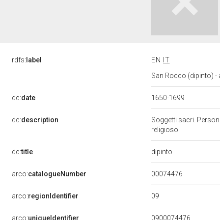
rdfs:
label
EN
IT
San Rocco (dipinto) -
dc:
date
1650-1699
dc:
description
Soggetti sacri. Person
religioso
dipinto
dc:
title
00074476
arco:
catalogueNumber
09
arco:
regionIdentifier
arco:
uniqueIdentifier
0900074476