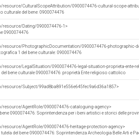
o/resource/CulturalScopeAttribution/0900074476-cultural-scope-attrib
to culturale del bene: 0900074476
co/resource/Dating/0900074476-1>
ene 0900074476
rco/resource/PhotographicDocumentation/0900074476-photographic-d
grafica 1 del bene culturale: 0900074476
o/resource/LegalSituation/0900074476-legal-situation-proprieta-ente-re
 del bene culturale 0900074476: proprietà Ente religioso cattolico
rco/resource/Subject/99ad8ba891e556e645fec9a6d36a1857>
co/resource/AgentRole/0900074476-cataloguing-agency>
ene 0900074476: Soprintendenza per i beni artistici e storici delle provin
co/resource/AgentRole/0900074476-heritage-protection-agency>
tutela del bene 0900074476: Soprintendenza Archeologia Belle Arti e Pa