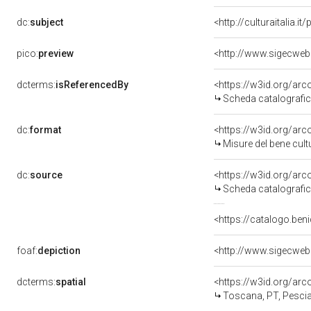
dc:
subject
<http://culturaitalia.
pico:
preview
<http://www.sigecweb
dcterms:
isReferencedBy
<https://w3id.org/a
Scheda catalografi
dc:
format
<https://w3id.org/ar
Misure del bene cul
dc:
source
<https://w3id.org/a
Scheda catalografi
<https://catalogo.beni
foaf:
depiction
<http://www.sigecweb
dcterms:
spatial
<https://w3id.org/a
Toscana, PT, Pesci