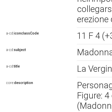
collegars
erezione 
11 F 4 (+
a-cd:
iconclassCode
Madonna 
a-cd:
subject
La Vergi
a-cd:
title
Personag
core:
description
Figure: 4
(Madonna