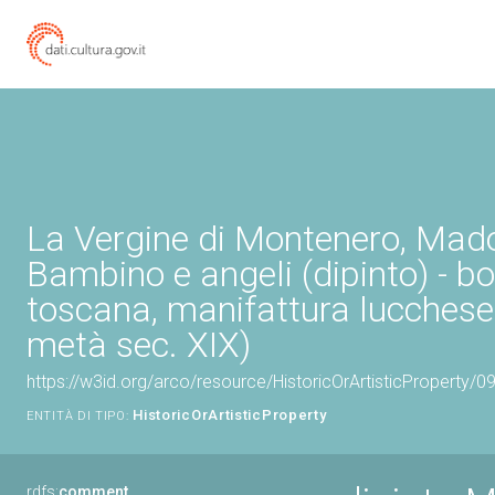
La Vergine di Montenero, Mad
Bambino e angeli (dipinto) - b
toscana, manifattura lucches
metà sec. XIX)
https://w3id.org/arco/resource/HistoricOrArtisticProperty/
HistoricOrArtisticProperty
ENTITÀ DI TIPO:
rdfs:
comment