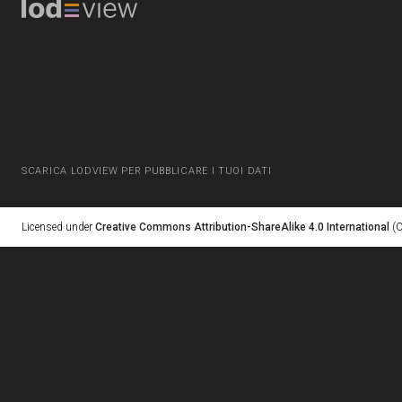
SCARICA LODVIEW PER PUBBLICARE I TUOI DATI
Licensed under
Creative Commons Attribution-ShareAlike 4.0 International
(C