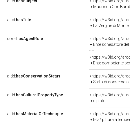
a-cd:
hasSubject
<https://w3id.org/a
Madonna Con Bambi
a-cd:
hasTitle
<https://w3id.org/arc
La Vergine di Monte
core:
hasAgentRole
<https://w3id.org/ar
Ente schedatore del bene 
<https://w3id.org/ar
Ente competente per tutela de
a-dd:
hasConservationStatus
<https://w3id.org/ar
Stato di conservazi
a-dd:
hasCulturalPropertyType
<https://w3id.org/a
dipinto
a-dd:
hasMaterialOrTechnique
<https://w3id.org/arc
tela/ pittura a tempe