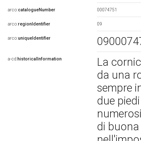
00074751
arco:
catalogueNumber
09
arco:
regionIdentifier
0900074
arco:
uniqueIdentifier
La cornic
a-cd:
historicalInformation
da una ro
sempre i
due piedi
numerosi 
di buona
nell'impo