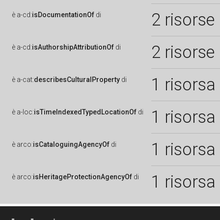
2 risorse
è
a-cd:
isDocumentationOf
di
2 risorse
è
a-cd:
isAuthorshipAttributionOf
di
1 risorsa
è
a-cat:
describesCulturalProperty
di
1 risorsa
è
a-loc:
isTimeIndexedTypedLocationOf
di
1 risorsa
è
arco:
isCataloguingAgencyOf
di
1 risorsa
è
arco:
isHeritageProtectionAgencyOf
di