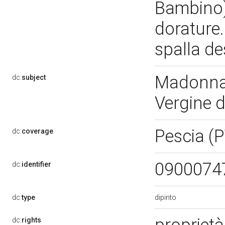
Bambino) 
dorature.
spalla de
Madonna 
dc:
subject
Vergine 
Pescia (
dc:
coverage
0900074
dc:
identifier
dipinto
dc:
type
dc:
rights