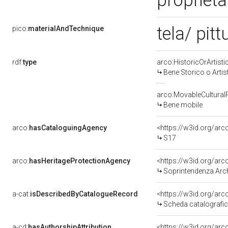
proprietà
tela/ pit
pico:
materialAndTechnique
rdf:
type
arco:HistoricOrArtisti
Bene Storico o Artis
arco:MovableCultural
Bene mobile
arco:
hasCataloguingAgency
<https://w3id.org/a
S17
arco:
hasHeritageProtectionAgency
<https://w3id.org/a
Soprintendenza Arche
a-cat:
isDescribedByCatalogueRecord
<https://w3id.org/a
Scheda catalografi
a-cd:
hasAuthorshipAttribution
<https://w3id.org/arc