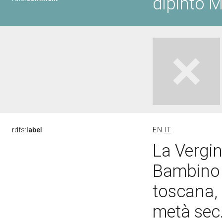
dipinto 
rdfs:
label
EN
IT
La Vergi
Bambino e
toscana,
metà sec