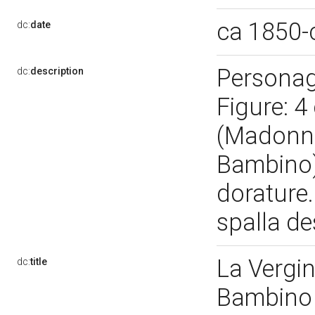
ca 1850-
dc:
date
Personag
dc:
description
Figure: 4
(Madonna
Bambino) 
dorature.
spalla de
La Vergi
dc:
title
Bambino e