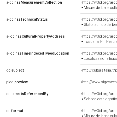
a-dd:
hasMeasurementCollection
<https://w3id.org/ar
Misure del bene cul
a-dd:
hasTechnicalStatus
<https://w3id.org/ar
Stato tecnico del b
a-loc:
hasCulturalPropertyAddress
<https://w3id.org/a
Toscana, PT, Pesci
a-loc:
hasTimeIndexedTypedLocation
<https://w3id.org/ar
Localizzazione fisic
dc:
subject
<http://culturaitalia.
pico:
preview
<http://www.sigecweb
dcterms:
isReferencedBy
<https://w3id.org/a
Scheda catalografi
dc:
format
<https://w3id.org/ar
Misure del bene cul