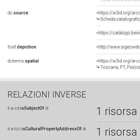
dc:
source
<https://w3id.org/a
Scheda catalografi
<https://catalogo.beni
foaf:
depiction
<http://www.sigecweb
dcterms:
spatial
<https://w3id.org/a
Toscana, PT, Pesci
RELAZIONI INVERSE
1 risorsa
è
a-cd:
isSubjectOf
di
1 risorsa
è
a-loc:
isCulturalPropertyAddressOf
di