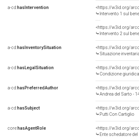
a-cd:
hasIntervention
<https://w3id.org/arc
Intervento 1 sul be
<https://w3id.org/arc
Intervento 2 sul be
a-cd:
hasInventorySituation
<https://w3id.org/ar
Situazione inventar
a-cd:
hasLegalSituation
<https://w3id.org/arc
Condizione giuridica
a-cd:
hasPreferredAuthor
<https://w3id.org/a
Andrea del Sarto - 
a-cd:
hasSubject
<https://w3id.org/a
Putti Con Cartiglio
core:
hasAgentRole
<https://w3id.org/ar
Ente schedatore del 