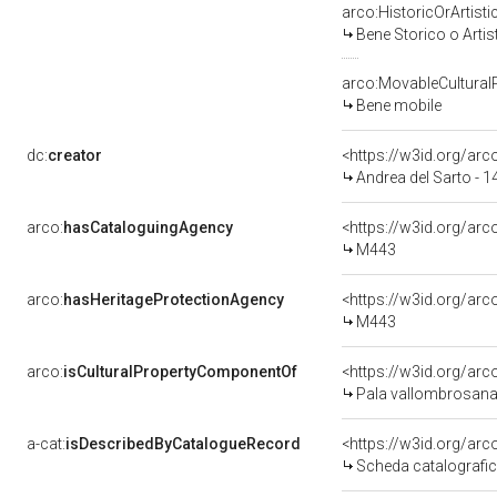
arco:HistoricOrArtisti
Bene Storico o Artis
arco:MovableCultural
Bene mobile
dc:
creator
<https://w3id.org/a
Andrea del Sarto - 
arco:
hasCataloguingAgency
<https://w3id.org/a
M443
arco:
hasHeritageProtectionAgency
<https://w3id.org/a
M443
arco:
isCulturalPropertyComponentOf
<https://w3id.org/ar
Pala vallombrosana, San
a-cat:
isDescribedByCatalogueRecord
<https://w3id.org/a
Scheda catalografi