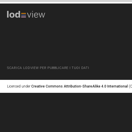
SCARICA LODVIEW PER PUBBLICARE I TUOI DATI
Licensed under
Creative Commons Attribution-ShareAlike 4.0 International
(C