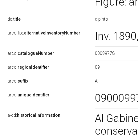
Figure: a
dipinto
dc:
title
Inv. 189
arco-lite:
alternativeInventoryNumber
00099778
arco:
catalogueNumber
09
arco:
regionIdentifier
A
arco:
suffix
0900099
arco:
uniqueIdentifier
Al Gabine
a-cd:
historicalInformation
conserva