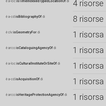
4 risorse
è
a-loc:
isTimeIndexedTypedLocationOf
di
8 risorse
è
a-cd:
isBibliographyOf
di
1 risorsa
è
clv:
isGeometryFor
di
1 risorsa
è
arco:
isCataloguingAgencyOf
di
1 risorsa
è
a-loc:
isCulturalInstituteOrSiteOf
di
1 risorsa
è
a-cd:
isAcquisitionOf
di
1 risorsa
è
arco:
isHeritageProtectionAgencyOf
di