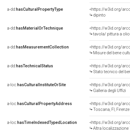
a-dd:
hasCulturalPropertyType
<https://w3id.org/a
dipinto
a-dd:
hasMaterialOrTechnique
<https://w3id.org/arc
tavola/ pittura a olio
a-dd:
hasMeasurementCollection
<https://w3id.org/ar
Misure del bene cul
a-dd:
hasTechnicalStatus
<https://w3id.org/ar
Stato tecnico del b
a-loc:
hasCulturalInstituteOrSite
<https://w3id.org/ar
Galleria degli Uffizi
a-loc:
hasCulturalPropertyAddress
<https://w3id.org/a
Toscana, FI, Firenze
a-loc:
hasTimeIndexedTypedLocation
<https://w3id.org/ar
Altra localizzazion