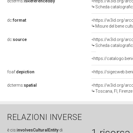
dcterms:
isReferencedBy
<https://w3id.org/a
Scheda catalografi
dc:
format
<https://w3id.org/ar
Misure del bene cul
dc:
source
<https://w3id.org/a
Scheda catalografi
<https://catalogo.beni
foaf:
depiction
<https://sigecweb.ben
dcterms:
spatial
<https://w3id.org/a
Toscana, FI, Firenze
RELAZIONI INVERSE
è
cis:
involvesCulturalEntity
di