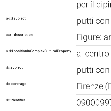
per il di
putti con
a-cd:
subject
Figure: a
core:
description
al centro
a-dd:
positionInComplexCulturalProperty
putti con
dc:
subject
Firenze (
dc:
coverage
0900099
dc:
identifier