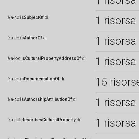
1 risorsa
1 risorsa
è
a-cd:
isSubjectOf
di
1 risorsa
è
a-cd:
isAuthorOf
di
1 risorsa
è
a-loc:
isCulturalPropertyAddressOf
di
15 risors
è
a-cd:
isDocumentationOf
di
1 risorsa
è
a-cd:
isAuthorshipAttributionOf
di
1 risorsa
è
a-cat:
describesCulturalProperty
di