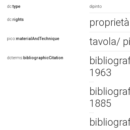
dipinto
dc:
type
propriet
dc:
rights
tavola/ p
pico:
materialAndTechnique
bibliogra
dcterms:
bibliographicCitation
1963
bibliogra
1885
bibliogra