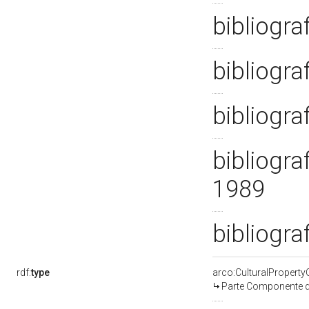
bibliogra
bibliogra
bibliogra
bibliograf
1989
bibliogra
rdf:
type
arco:CulturalPropert
Parte Componente di