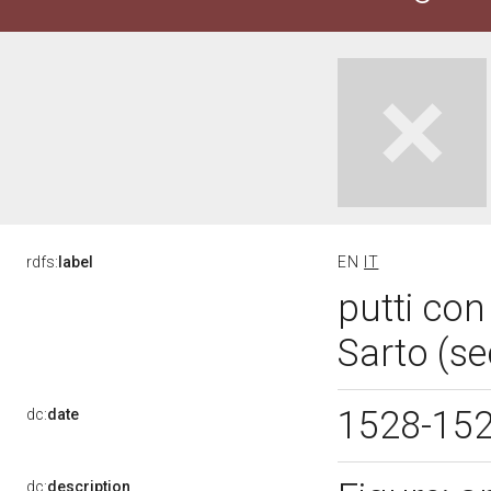
rdfs:
label
EN
IT
putti con
Sarto (se
1528-15
dc:
date
dc:
description