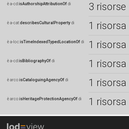
3 risorse
è
a-cd:
isAuthorshipAttributionOf
di
1 risorsa
è
a-cat:
describesCulturalProperty
di
1 risorsa
è
a-loc:
isTimeIndexedTypedLocationOf
di
1 risorsa
è
a-cd:
isBibliographyOf
di
1 risorsa
è
arco:
isCataloguingAgencyOf
di
1 risorsa
è
arco:
isHeritageProtectionAgencyOf
di