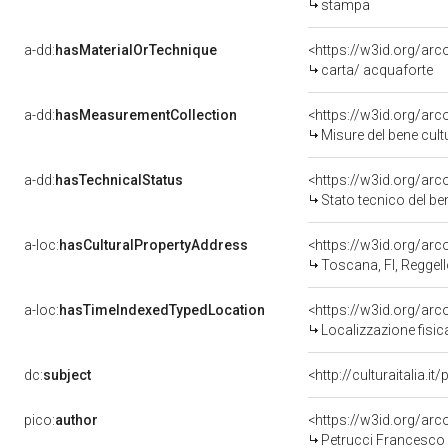
stampa
a-dd:
hasMaterialOrTechnique
<https://w3id.org/arc
carta/ acquaforte
a-dd:
hasMeasurementCollection
<https://w3id.org/ar
Misure del bene cul
a-dd:
hasTechnicalStatus
<https://w3id.org/ar
Stato tecnico del b
a-loc:
hasCulturalPropertyAddress
<https://w3id.org/a
Toscana, FI, Reggel
a-loc:
hasTimeIndexedTypedLocation
<https://w3id.org/ar
Localizzazione fisic
dc:
subject
<http://culturaitalia.
pico:
author
<https://w3id.org/a
Petrucci Francesco 