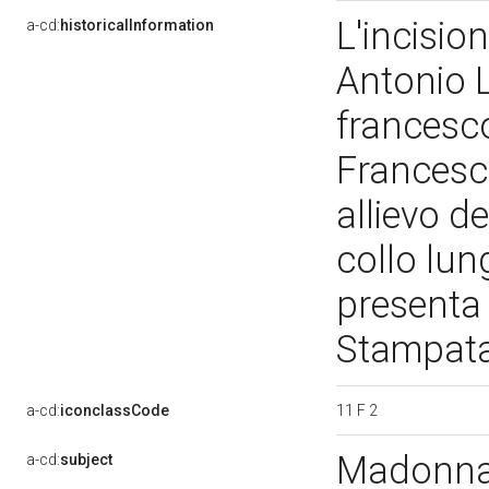
L'incisio
a-cd:
historicalInformation
Antonio 
francesc
Francesco
allievo d
collo lun
presenta 
Stampata 
11 F 2
a-cd:
iconclassCode
Madonna 
a-cd:
subject