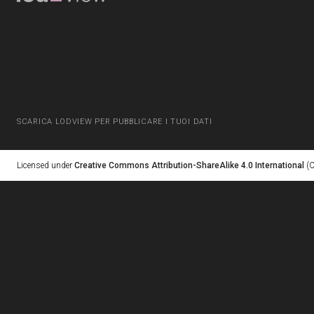
SCARICA LODVIEW PER PUBBLICARE I TUOI DATI
Licensed under
Creative Commons Attribution-ShareAlike 4.0 International
(C