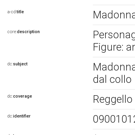
Madonna 
a-cd:
title
Personag
core:
description
Figure: a
Madonna 
dc:
subject
dal collo
Reggello 
dc:
coverage
0900101
dc:
identifier