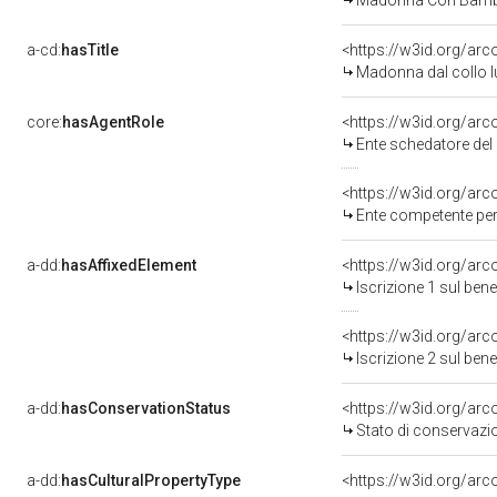
Madonna Con Bambi
a-cd:
hasTitle
<https://w3id.org/ar
Madonna dal collo 
core:
hasAgentRole
<https://w3id.org/ar
Ente schedatore del bene 0900101
<https://w3id.org/ar
Ente competente per tutela del b
a-dd:
hasAffixedElement
<https://w3id.org/arc
Iscrizione 1 sul be
<https://w3id.org/arc
Iscrizione 2 sul be
a-dd:
hasConservationStatus
<https://w3id.org/ar
Stato di conservazi
a-dd:
hasCulturalPropertyType
<https://w3id.org/a