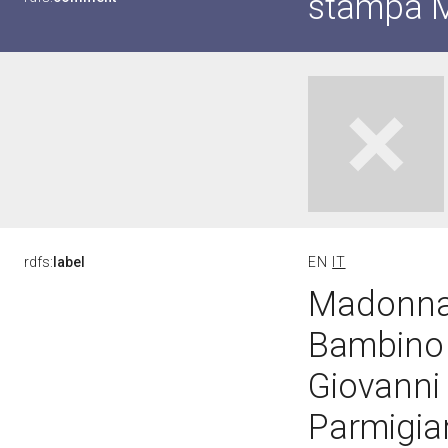
stampa M
rdfs:
label
EN
IT
Madonna 
Bambino e
Giovanni 
Parmigian