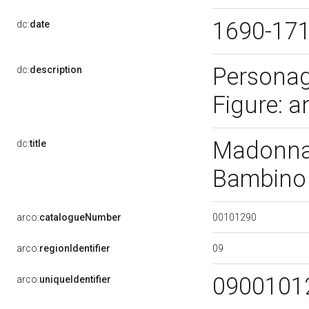
1690-17
dc:
date
Personag
dc:
description
Figure: a
Madonna 
dc:
title
Bambino 
00101290
arco:
catalogueNumber
09
arco:
regionIdentifier
0900101
arco:
uniqueIdentifier