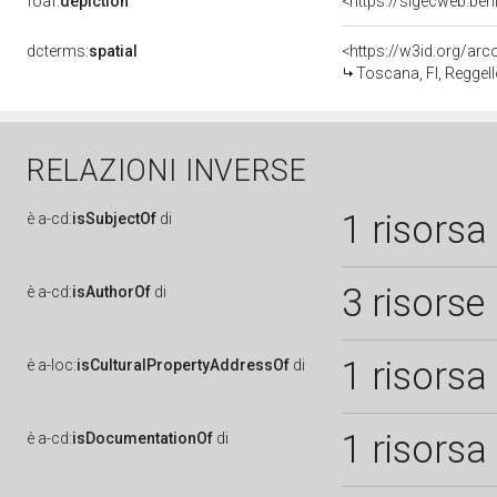
foaf:
depiction
<https://sigecweb.ben
dcterms:
spatial
<https://w3id.org/a
Toscana, FI, Reggel
RELAZIONI INVERSE
1 risorsa
è
a-cd:
isSubjectOf
di
3 risorse
è
a-cd:
isAuthorOf
di
1 risorsa
è
a-loc:
isCulturalPropertyAddressOf
di
1 risorsa
è
a-cd:
isDocumentationOf
di