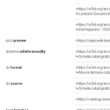
<https://w3id.org/a
Lorenzini Giovanni 
<https://w3id.org/a
Parmigianino - 150
pico:
preview
<https://sigecweb.ben
dcterms:
isReferencedBy
<https://w3id.org/a
Scheda catalografi
dc:
format
<https://w3id.org/ar
Misure del bene cul
dc:
source
<https://w3id.org/a
Scheda catalografi
<https://catalogo.beni