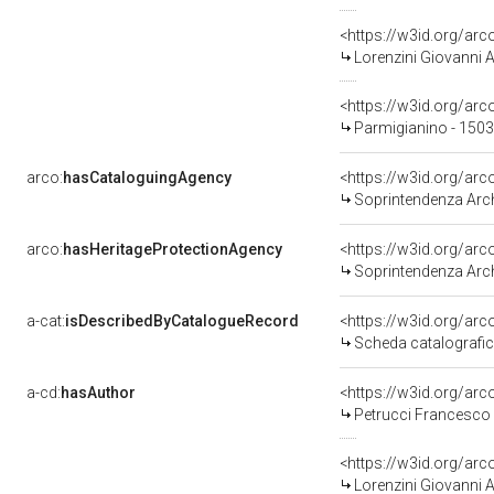
<https://w3id.org/a
Lorenzini Giovanni 
<https://w3id.org/a
Parmigianino - 150
arco:
hasCataloguingAgency
<https://w3id.org/a
Soprintendenza Archeolog
arco:
hasHeritageProtectionAgency
<https://w3id.org/a
Soprintendenza Archeol
a-cat:
isDescribedByCatalogueRecord
<https://w3id.org/a
Scheda catalografi
a-cd:
hasAuthor
<https://w3id.org/a
Petrucci Francesco 
<https://w3id.org/a
Lorenzini Giovanni 