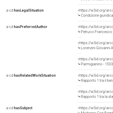
a-cd:
hasLegalSituation
<https://w3id.org/arc
Condizione giuridica
a-cd:
hasPreferredAuthor
<https://w3id.org/a
Petrucci Francesco 
<https://w3id.org/a
Lorenzini Giovanni 
<https://w3id.org/a
Parmigianino - 150
a-cd:
hasRelatedWorkSituation
<https://w3id.org/ar
Rapporto 1 tra il be
<https://w3id.org/arc
Rapporto 1 tra la s
a-cd:
hasSubject
<https://w3id.org/a