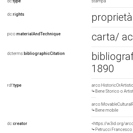
stampa
dc:
type
propriet
dc:
rights
carta/ a
pico:
materialAndTechnique
bibliogra
dcterms:
bibliographicCitation
1890
rdf:
type
arco:HistoricOrArtisti
Bene Storico o Artis
arco:MovableCultural
Bene mobile
dc:
creator
<https://w3id.org/a
Petrucci Francesco 