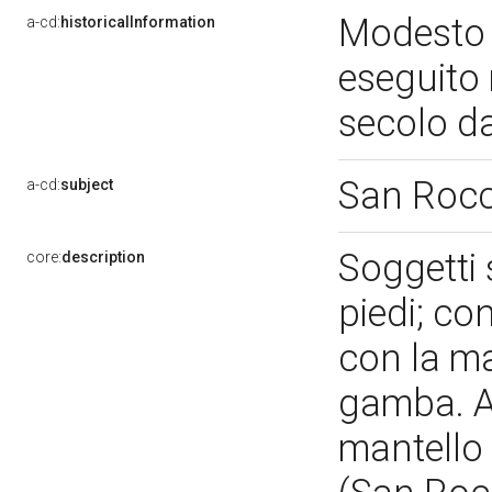
Modesto 
a-cd:
historicalInformation
eseguito 
secolo d
San Roc
a-cd:
subject
Soggetti 
core:
description
piedi; co
con la ma
gamba. A
mantello 