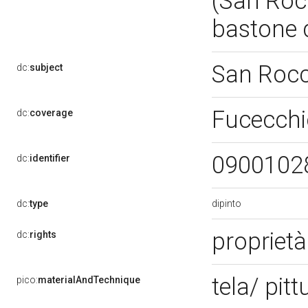
(San Roc
bastone d
San Roc
dc:
subject
Fucecchi
dc:
coverage
0900102
dc:
identifier
dipinto
dc:
type
proprietà
dc:
rights
tela/ pitt
pico:
materialAndTechnique