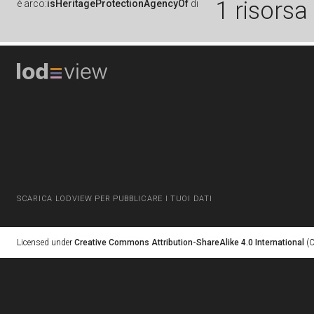
1 risorsa
è
arco:
isHeritageProtectionAgencyOf
di
SCARICA LODVIEW PER PUBBLICARE I TUOI DATI
Licensed under
Creative Commons Attribution-ShareAlike 4.0 International
(C