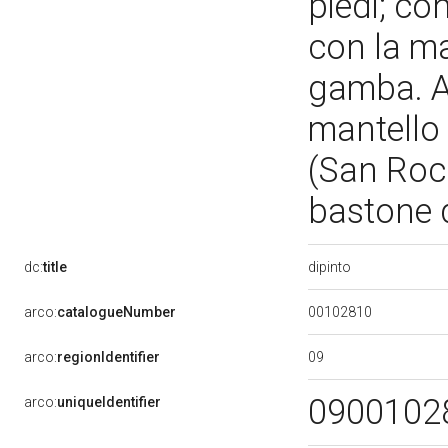
piedi; co
con la ma
gamba. A
mantello 
(San Roc
bastone d
dipinto
dc:
title
00102810
arco:
catalogueNumber
09
arco:
regionIdentifier
0900102
arco:
uniqueIdentifier