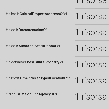
1 risorsa
1 risorsa
è
a-loc:
isCulturalPropertyAddressOf
di
1 risorsa
è
a-cd:
isDocumentationOf
di
1 risorsa
è
a-cd:
isAuthorshipAttributionOf
di
1 risorsa
è
a-cat:
describesCulturalProperty
di
1 risorsa
è
a-loc:
isTimeIndexedTypedLocationOf
di
1 risorsa
è
arco:
isCataloguingAgencyOf
di