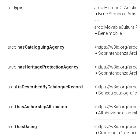
rdf:
type
arco:HistoricOrArtisti
Bene Storico o Artis
arco:MovableCultural
Bene mobile
arco:
hasCataloguingAgency
<https://w3id.org/a
Soprintendenza Archeolog
arco:
hasHeritageProtectionAgency
<https://w3id.org/a
Soprintendenza Archeol
a-cat:
isDescribedByCatalogueRecord
<https://w3id.org/a
Scheda catalografi
a-cd:
hasAuthorshipAttribution
<https://w3id.org/arc
Attribuzione di ambi
a-cd:
hasDating
<https://w3id.org/ar
Cronologia 1 del b