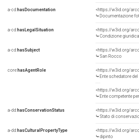
a-cd:
hasDocumentation
Documentazione foto
a-cd:
hasLegalSituation
Condizione giuridica
a-cd:
hasSubject
<https://w3id.org/a
San Rocco
core:
hasAgentRole
<https://w3id.org/ar
Ente schedatore del bene 0900102
<https://w3id.org/ar
Ente competente per tutela del b
a-dd:
hasConservationStatus
<https://w3id.org/ar
Stato di conservazi
a-dd:
hasCulturalPropertyType
<https://w3id.org/a
dipinto