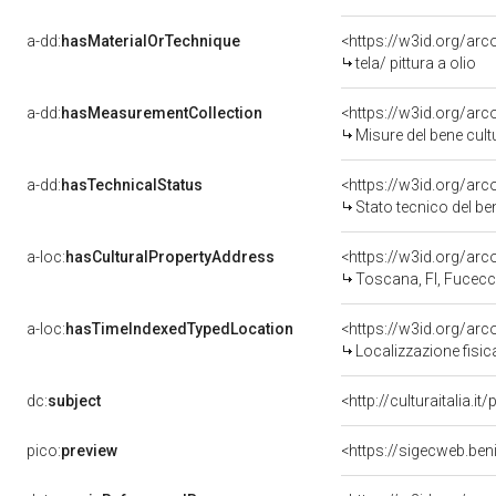
a-dd:
hasMaterialOrTechnique
<https://w3id.org/arco
tela/ pittura a olio
a-dd:
hasMeasurementCollection
<https://w3id.org/ar
Misure del bene cul
a-dd:
hasTechnicalStatus
<https://w3id.org/ar
Stato tecnico del b
a-loc:
hasCulturalPropertyAddress
<https://w3id.org/a
Toscana, FI, Fucecc
a-loc:
hasTimeIndexedTypedLocation
<https://w3id.org/ar
Localizzazione fisic
dc:
subject
<http://culturaitalia.
pico:
preview
<https://sigecweb.ben