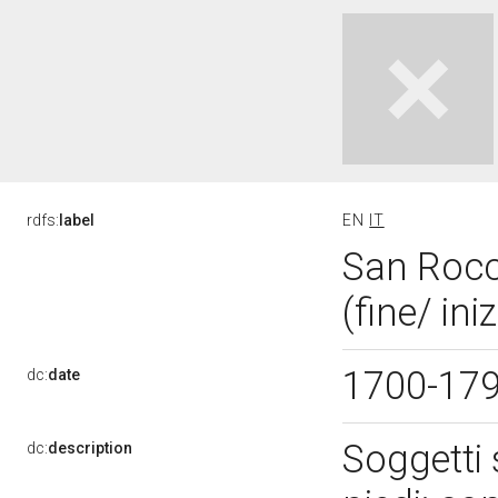
rdfs:
label
EN
IT
San Rocc
(fine/ ini
1700-17
dc:
date
Soggetti 
dc:
description