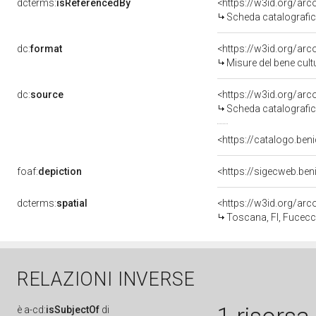
dcterms:
isReferencedBy
<https://w3id.org/a
Scheda catalografi
dc:
format
<https://w3id.org/ar
Misure del bene cul
dc:
source
<https://w3id.org/a
Scheda catalografi
<https://catalogo.beni
foaf:
depiction
<https://sigecweb.ben
dcterms:
spatial
<https://w3id.org/a
Toscana, FI, Fucecc
RELAZIONI INVERSE
è
a-cd:
isSubjectOf
di