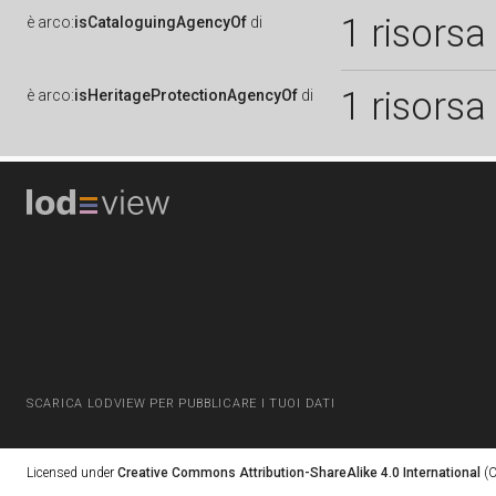
1 risorsa
è
arco:
isCataloguingAgencyOf
di
1 risorsa
è
arco:
isHeritageProtectionAgencyOf
di
SCARICA LODVIEW PER PUBBLICARE I TUOI DATI
Licensed under
Creative Commons Attribution-ShareAlike 4.0 International
(C