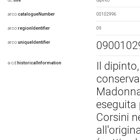
dc:
title
00102996
arco:
catalogueNumber
09
arco:
regionIdentifier
0900102
arco:
uniqueIdentifier
Il dipinto
a-cd:
historicalInformation
conservaz
Madonna 
eseguita
Corsini ne
all'origi