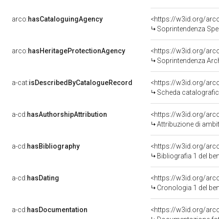
arco:
hasCataloguingAgency
<https://w3id.org/a
Soprintendenza Speciale p
arco:
hasHeritageProtectionAgency
<https://w3id.org/a
Soprintendenza Archeol
a-cat:
isDescribedByCatalogueRecord
<https://w3id.org/a
Scheda catalografi
a-cd:
hasAuthorshipAttribution
<https://w3id.org/arc
Attribuzione di ambi
a-cd:
hasBibliography
<https://w3id.org/ar
Bibliografia 1 del b
a-cd:
hasDating
<https://w3id.org/ar
Cronologia 1 del b
a-cd:
hasDocumentation