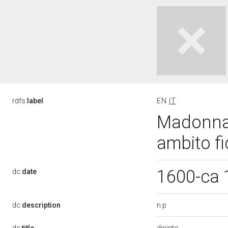
rdfs:
label
EN
IT
Madonna 
ambito fi
1600-ca
dc:
date
n.p
dc:
description
dipinto