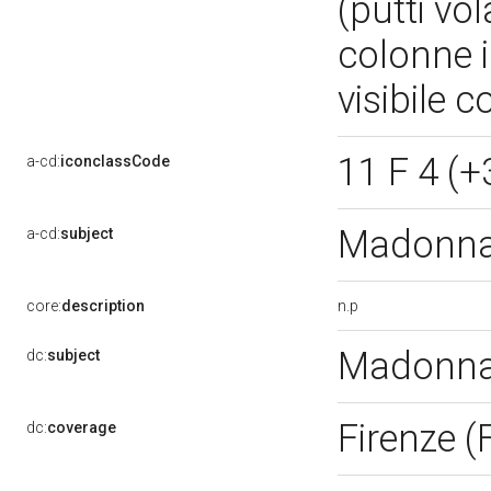
(putti vol
colonne 
visibile c
11 F 4 (+
a-cd:
iconclassCode
Madonna 
a-cd:
subject
n.p
core:
description
Madonna 
dc:
subject
Firenze (
dc:
coverage