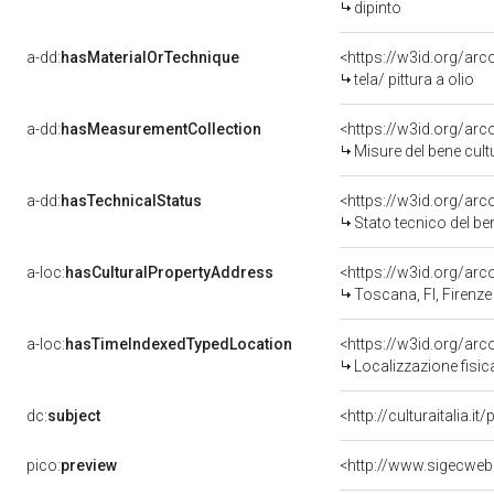
dipinto
a-dd:
hasMaterialOrTechnique
<https://w3id.org/arco
tela/ pittura a olio
a-dd:
hasMeasurementCollection
<https://w3id.org/ar
Misure del bene cul
a-dd:
hasTechnicalStatus
<https://w3id.org/ar
Stato tecnico del b
a-loc:
hasCulturalPropertyAddress
<https://w3id.org/a
Toscana, FI, Firenze
a-loc:
hasTimeIndexedTypedLocation
<https://w3id.org/ar
Localizzazione fisic
dc:
subject
<http://culturaitalia.
pico:
preview
<http://www.sigecweb