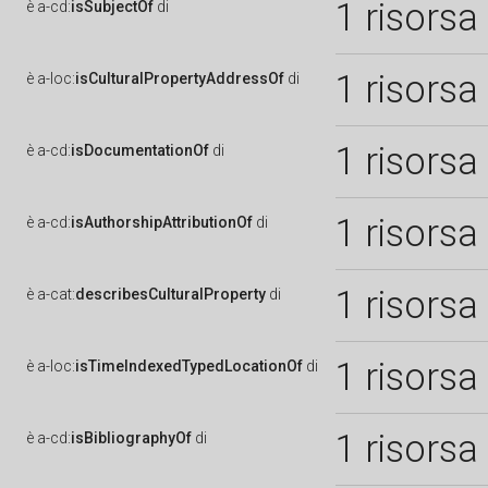
1 risorsa
è
a-cd:
isSubjectOf
di
1 risorsa
è
a-loc:
isCulturalPropertyAddressOf
di
1 risorsa
è
a-cd:
isDocumentationOf
di
1 risorsa
è
a-cd:
isAuthorshipAttributionOf
di
1 risorsa
è
a-cat:
describesCulturalProperty
di
1 risorsa
è
a-loc:
isTimeIndexedTypedLocationOf
di
1 risorsa
è
a-cd:
isBibliographyOf
di