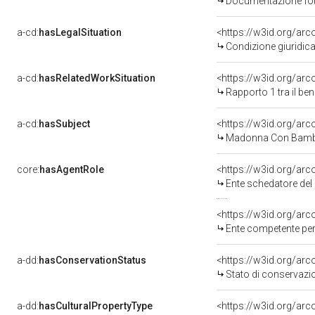
Documentazione foto
a-cd:
hasLegalSituation
<https://w3id.org/arc
Condizione giuridica
a-cd:
hasRelatedWorkSituation
<https://w3id.org/ar
Rapporto 1 tra il be
a-cd:
hasSubject
<https://w3id.org/a
Madonna Con Bambi
core:
hasAgentRole
<https://w3id.org/ar
Ente schedatore del bene 09001029
<https://w3id.org/ar
Ente competente per tutela del b
a-dd:
hasConservationStatus
<https://w3id.org/ar
Stato di conservazi
a-dd:
hasCulturalPropertyType
<https://w3id.org/a