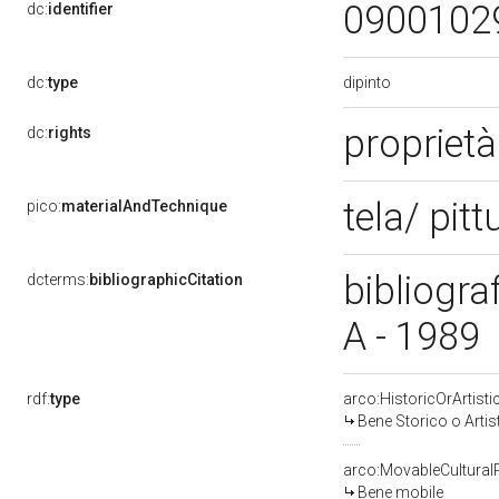
0900102
dc:
identifier
dipinto
dc:
type
propriet
dc:
rights
tela/ pitt
pico:
materialAndTechnique
bibliogra
dcterms:
bibliographicCitation
A - 1989
rdf:
type
arco:HistoricOrArtisti
Bene Storico o Artis
arco:MovableCultural
Bene mobile