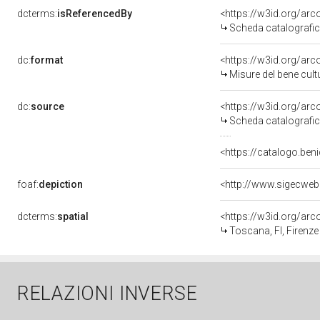
dcterms:
isReferencedBy
<https://w3id.org/a
Scheda catalografi
dc:
format
<https://w3id.org/ar
Misure del bene cul
dc:
source
<https://w3id.org/a
Scheda catalografi
<https://catalogo.beni
foaf:
depiction
<http://www.sigecweb
dcterms:
spatial
<https://w3id.org/a
Toscana, FI, Firenze
RELAZIONI INVERSE