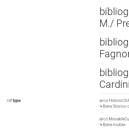
bibliog
M./ Pr
bibliog
Fagnon
bibliog
Cardin
rdf:
type
arco:HistoricOrA
Bene Storico o
arco:MovableCul
Bene mobile