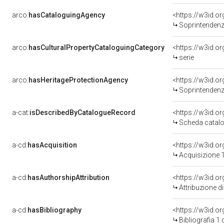
arco:
hasCataloguingAgency
<https://w3id.
Soprintendenza Spec
arco:
hasCulturalPropertyCataloguingCategory
<https://w3id.o
serie
arco:
hasHeritageProtectionAgency
<https://w3id.
Soprintendenza Ar
a-cat:
isDescribedByCatalogueRecord
<https://w3id.
Scheda catalo
a-cd:
hasAcquisition
<https://w3id.o
Acquisizione 1
a-cd:
hasAuthorshipAttribution
Attribuzione d
a-cd:
hasBibliography
<https://w3id.o
Bibliografia 1