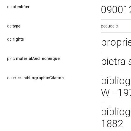
09001
dc:
identifier
peduccio
dc:
type
proprie
dc:
rights
pietra
pico:
materialAndTechnique
biblio
dcterms:
bibliographicCitation
W - 1
bibliog
1882