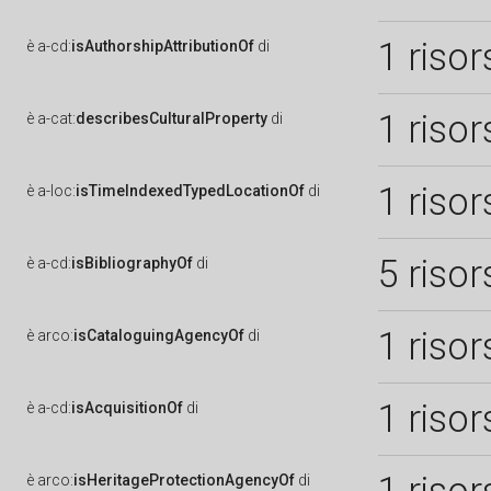
1 risor
è
a-cd:
isAuthorshipAttributionOf
di
1 risor
è
a-cat:
describesCulturalProperty
di
1 risor
è
a-loc:
isTimeIndexedTypedLocationOf
di
5 risor
è
a-cd:
isBibliographyOf
di
1 risor
è
arco:
isCataloguingAgencyOf
di
1 risor
è
a-cd:
isAcquisitionOf
di
è
arco:
isHeritageProtectionAgencyOf
di