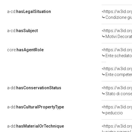
a-cd:
hasLegalSituation
Condizione giu
a-cd:
hasSubject
<https://w3id.
Motivi Decorat
core:
hasAgentRole
<https://w3id.
Ente schedatore del bene
<https://w3id.o
Ente competente per tute
a-dd:
hasConservationStatus
<https://w3id.o
Stato di cons
a-dd:
hasCulturalPropertyType
<https://w3id.
peduccio
a-dd:
hasMaterialOrTechnique
<https://w3id.o