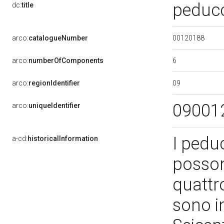
peducc
dc:
title
00120188
arco:
catalogueNumber
6
arco:
numberOfComponents
09
arco:
regionIdentifier
09001
arco:
uniqueIdentifier
I peduc
a-cd:
historicalInformation
posson
quattr
sono in