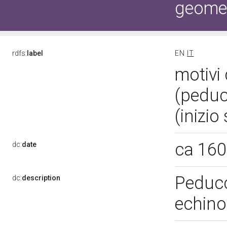
geometr
rdfs:
label
EN
IT
motivi 
(peducc
(inizio
ca 16
dc:
date
Peducc
dc:
description
echino