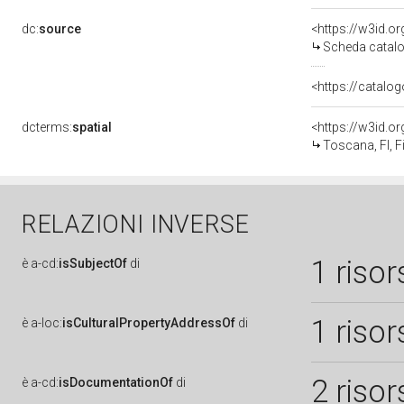
dc:
source
<https://w3id.
Scheda catalo
<https://catalog
dcterms:
spatial
<https://w3id.
Toscana, FI, F
RELAZIONI INVERSE
1 risor
è
a-cd:
isSubjectOf
di
1 risor
è
a-loc:
isCulturalPropertyAddressOf
di
2 risor
è
a-cd:
isDocumentationOf
di