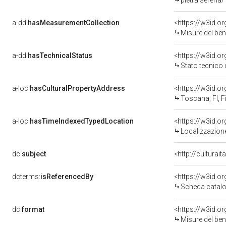
pietra serena/
a-dd:
hasMeasurementCollection
<https://w3id.
Misure del be
a-dd:
hasTechnicalStatus
<https://w3id.o
Stato tecnico
a-loc:
hasCulturalPropertyAddress
<https://w3id.
Toscana, FI, F
a-loc:
hasTimeIndexedTypedLocation
<https://w3id.
Localizzazione
dc:
subject
<http://culturai
dcterms:
isReferencedBy
<https://w3id.
Scheda catalo
dc:
format
<https://w3id.
Misure del be