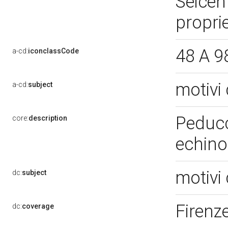
Seicen
proprie
48 A 9
a-cd:
iconclassCode
motivi 
a-cd:
subject
Peducc
core:
description
echino
motivi 
dc:
subject
Firenze
dc:
coverage