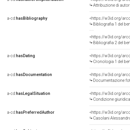
Attribuzione di aut
a-cd:
hasBibliography
<https://w3id.org/ar
Bibliografia 1 del b
<https://w3id.org/ar
Bibliografia 2 del b
a-cd:
hasDating
<https://w3id.org/ar
Cronologia 1 del b
a-cd:
hasDocumentation
Documentazione foto
a-cd:
hasLegalSituation
Condizione giuridica
a-cd:
hasPreferredAuthor
<https://w3id.org/a
Casolani Alessandr