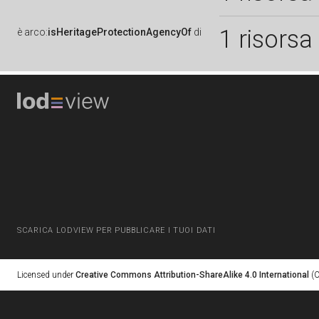
1 risorsa
è
arco:
isHeritageProtectionAgencyOf
di
SCARICA LODVIEW PER PUBBLICARE I TUOI DATI
Licensed under
Creative Commons Attribution-ShareAlike 4.0 International
(C