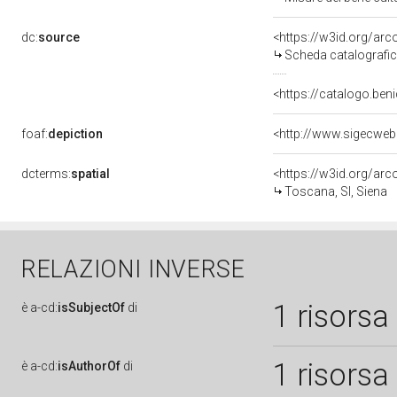
dc:
source
<https://w3id.org/a
Scheda catalografi
<https://catalogo.beni
foaf:
depiction
<http://www.sigecweb
dcterms:
spatial
<https://w3id.org/a
Toscana, SI, Siena
RELAZIONI INVERSE
1 risorsa
è
a-cd:
isSubjectOf
di
1 risorsa
è
a-cd:
isAuthorOf
di