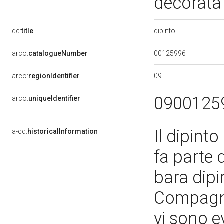
decorata 
dipinto
dc:
title
00125996
arco:
catalogueNumber
09
arco:
regionIdentifier
0900125
arco:
uniqueIdentifier
Il dipint
a-cd:
historicalInformation
fa parte d
bara dipi
Compagni
vi sono ev