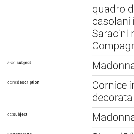
quadro de
casolani 
Saracini 
Compagni
Madonna 
a-cd:
subject
Cornice i
core:
description
decorata 
Madonna 
dc:
subject