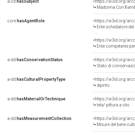
a-cd:
hasSubject
<https://w3id.org/a
Madonna Con Bambi
core:
hasAgentRole
<https://w3id.org/ar
Ente schedatore del bene 090
<https://w3id.org/ar
Ente competente per tutela d
a-dd:
hasConservationStatus
<https://w3id.org/ar
Stato di conservazi
a-dd:
hasCulturalPropertyType
<https://w3id.org/a
dipinto
a-dd:
hasMaterialOrTechnique
<https://w3id.org/arco
tela/ pittura a olio
a-dd:
hasMeasurementCollection
<https://w3id.org/ar
Misure del bene cul