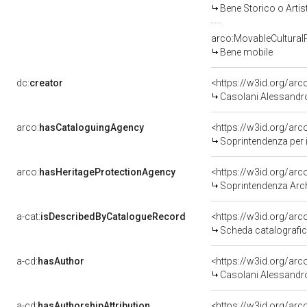
Bene Storico o Artis
arco:MovableCultural
Bene mobile
dc:
creator
<https://w3id.org/a
Casolani Alessandr
arco:
hasCataloguingAgency
<https://w3id.org/a
Soprintendenza per i
arco:
hasHeritageProtectionAgency
<https://w3id.org/a
Soprintendenza Arche
a-cat:
isDescribedByCatalogueRecord
<https://w3id.org/a
Scheda catalografi
a-cd:
hasAuthor
<https://w3id.org/a
Casolani Alessandr
a-cd:
hasAuthorshipAttribution
<https://w3id.org/ar