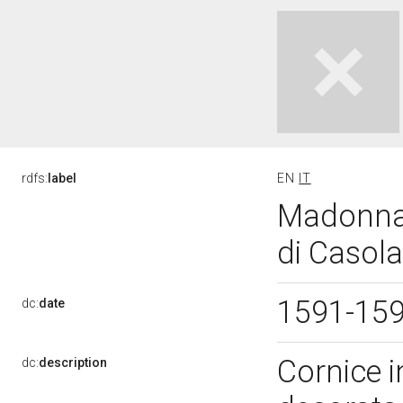
rdfs:
label
EN
IT
Madonna 
di Casola
1591-15
dc:
date
Cornice i
dc:
description