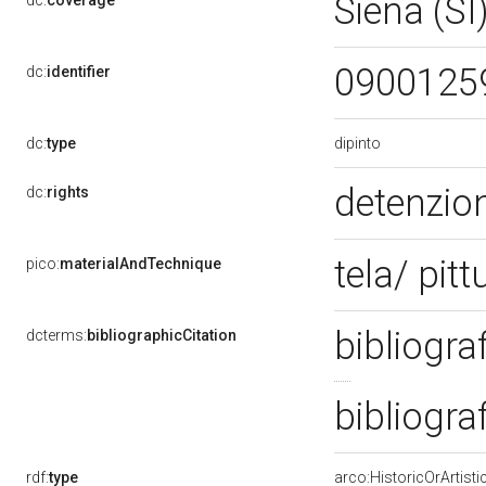
Siena (SI
dc:
coverage
0900125
dc:
identifier
dipinto
dc:
type
detenzion
dc:
rights
tela/ pitt
pico:
materialAndTechnique
bibliogra
dcterms:
bibliographicCitation
bibliogra
rdf:
type
arco:HistoricOrArtisti