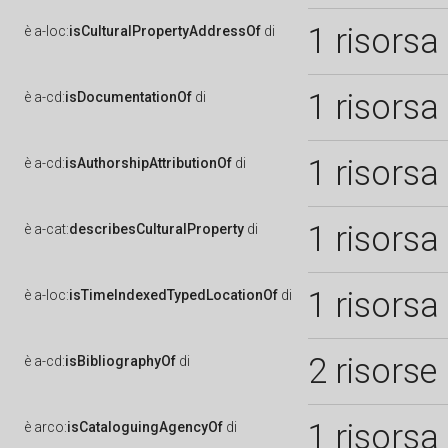
1 risorsa
è
a-loc:
isCulturalPropertyAddressOf
di
1 risorsa
è
a-cd:
isDocumentationOf
di
1 risorsa
è
a-cd:
isAuthorshipAttributionOf
di
1 risorsa
è
a-cat:
describesCulturalProperty
di
1 risorsa
è
a-loc:
isTimeIndexedTypedLocationOf
di
2 risorse
è
a-cd:
isBibliographyOf
di
1 risorsa
è
arco:
isCataloguingAgencyOf
di