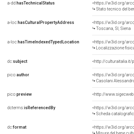
a-dd:
hasTechnicalStatus
<https://w3id.org/ar
Stato tecnico del b
a-loc:
hasCulturalPropertyAddress
<https://w3id.org/a
Toscana, SI, Siena
a-loc:
hasTimeIndexedTypedLocation
<https://w3id.org/ar
Localizzazione fisic
dc:
subject
<http://culturaitalia.
pico:
author
<https://w3id.org/a
Casolani Alessandr
pico:
preview
<http://www.sigecweb
dcterms:
isReferencedBy
<https://w3id.org/a
Scheda catalografi
dc:
format
<https://w3id.org/ar
Misure del bene cul