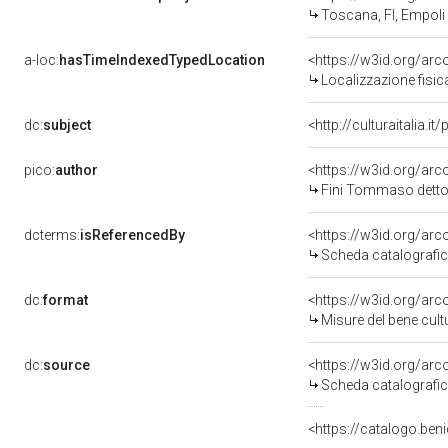
Toscana, FI, Empoli
a-loc:
hasTimeIndexedTypedLocation
<https://w3id.org/ar
Localizzazione fisic
dc:
subject
<http://culturaitalia.
pico:
author
<https://w3id.org/a
Fini Tommaso detto
dcterms:
isReferencedBy
<https://w3id.org/a
Scheda catalografi
dc:
format
<https://w3id.org/ar
Misure del bene cul
dc:
source
<https://w3id.org/a
Scheda catalografi
<https://catalogo.beni