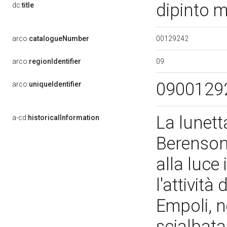
dipinto 
dc:
title
00129242
arco:
catalogueNumber
09
arco:
regionIdentifier
0900129
arco:
uniqueIdentifier
La lunett
a-cd:
historicalInformation
Berenson
alla luce
l'attività
Empoli, n
scialbata 