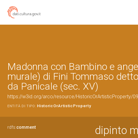
Madonna con Bambino e angeli
murale) di Fini Tommaso dett
da Panicale (sec. XV)
https://w3id.org/arco/resource/HistoricOrArtisticProperty/
HistoricOrArtisticProperty
ENTITÀ DI TIPO:
dipinto 
rdfs:
comment