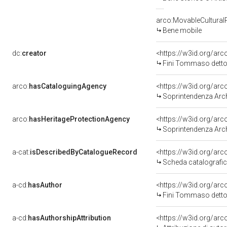
arco:MovableCultural
Bene mobile
dc:
creator
<https://w3id.org/a
Fini Tommaso detto
arco:
hasCataloguingAgency
<https://w3id.org/a
Soprintendenza Archeolog
arco:
hasHeritageProtectionAgency
<https://w3id.org/a
Soprintendenza Archeol
a-cat:
isDescribedByCatalogueRecord
<https://w3id.org/a
Scheda catalografi
a-cd:
hasAuthor
<https://w3id.org/a
Fini Tommaso detto
a-cd:
hasAuthorshipAttribution
<https://w3id.org/ar