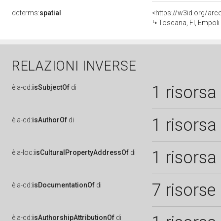
dcterms:
spatial
<https://w3id.org/a
Toscana, FI, Empoli
RELAZIONI INVERSE
1 risorsa
è
a-cd:
isSubjectOf
di
1 risorsa
è
a-cd:
isAuthorOf
di
1 risorsa
è
a-loc:
isCulturalPropertyAddressOf
di
7 risorse
è
a-cd:
isDocumentationOf
di
è
a-cd:
isAuthorshipAttributionOf
di