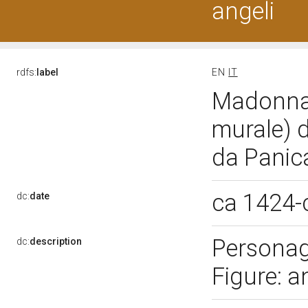
angeli
rdfs:
label
EN
IT
Madonna 
murale) 
da Panica
ca 1424-
dc:
date
Personag
dc:
description
Figure: a