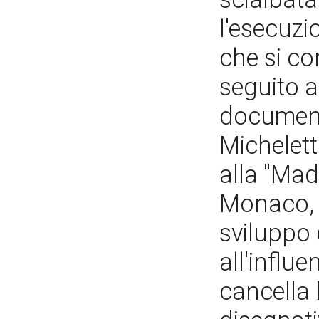
l'esecuzi
che si co
seguito a
document
Michelett
alla "Mado
Monaco, 
sviluppo 
all'influ
cancella