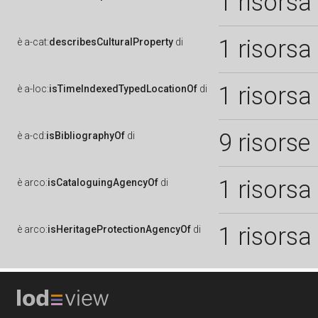
1 risorsa
1 risorsa
è
a-cat:
describesCulturalProperty
di
1 risorsa
è
a-loc:
isTimeIndexedTypedLocationOf
di
9 risorse
è
a-cd:
isBibliographyOf
di
1 risorsa
è
arco:
isCataloguingAgencyOf
di
1 risorsa
è
arco:
isHeritageProtectionAgencyOf
di