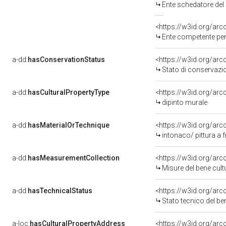
Ente schedatore del bene 0900129
<https://w3id.org/ar
Ente competente per tutela del b
a-dd:
hasConservationStatus
<https://w3id.org/ar
Stato di conservazi
a-dd:
hasCulturalPropertyType
<https://w3id.org/a
dipinto murale
a-dd:
hasMaterialOrTechnique
<https://w3id.org/arc
intonaco/ pittura a 
a-dd:
hasMeasurementCollection
<https://w3id.org/ar
Misure del bene cul
a-dd:
hasTechnicalStatus
<https://w3id.org/ar
Stato tecnico del b
a-loc:
hasCulturalPropertyAddress
<https://w3id.org/a