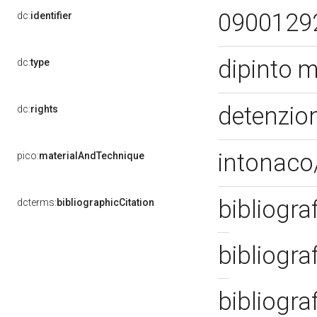
0900129
dc:
identifier
dipinto 
dc:
type
detenzion
dc:
rights
intonaco/
pico:
materialAndTechnique
bibliogra
dcterms:
bibliographicCitation
bibliogra
bibliogra