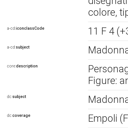
disegnati
colore, t
11 F 4 (+
a-cd:
iconclassCode
Madonna 
a-cd:
subject
Personag
core:
description
Figure: a
Madonna 
dc:
subject
Empoli (F
dc:
coverage