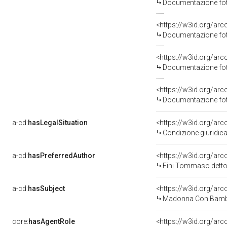
Documentazione foto
Documentazione foto
Documentazione foto
Documentazione foto
a-cd:
hasLegalSituation
Condizione giuridica
a-cd:
hasPreferredAuthor
<https://w3id.org/a
Fini Tommaso detto
a-cd:
hasSubject
<https://w3id.org/a
Madonna Con Bambi
core:
hasAgentRole
<https://w3id.org/ar