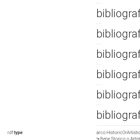
bibliogra
bibliograf
bibliogra
bibliogra
bibliogra
bibliogra
rdf:
type
arco:HistoricOrArtisti
Bene Storico o Artis