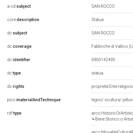
a-cd:
subject
SAN ROCCO
Statua
core:
description
dc:
subject
SAN ROCCO
dc:
coverage
Fabbriche di Vallico (
dc:
identifier
0900142495
statua
dc:
type
dc:
rights
proprietà Ente religio
pico:
materialAndTechnique
legno/ scultura/ pittu
rdf:
type
arco:HistoricOrArtisti
Bene Storico o Artis
arco:MovableCultural