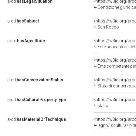
a-cd:
hasLegalSituation
<https://w3id.org/arc
Condizione giuridica
a-cd:
hasSubject
<https://w3id.org/a
San Rocco
core:
hasAgentRole
<https://w3id.org/ar
Ente schedatore del bene 
<https://w3id.org/ar
Ente competente per 
a-dd:
hasConservationStatus
<https://w3id.org/ar
Stato di conservazi
a-dd:
hasCulturalPropertyType
<https://w3id.org/a
statua
a-dd:
hasMaterialOrTechnique
<https://w3id.org/arc
legno/ scultura/ pitt