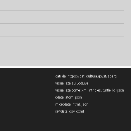
dati da:
https://dati.cultura.gov.it/sparql
visualizza su LodLive
visualizza come:
xml
,
ntriples
,
turtle
,
ld+json
odata:
atom
,
json
microdata:
html
,
json
rawdata:
csv
,
cxml