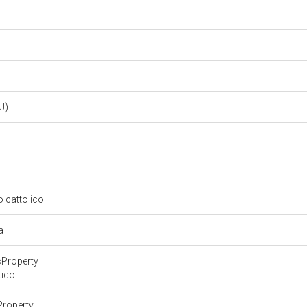
LU)
so cattolico
ra
cProperty
tico
Property