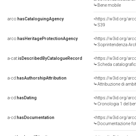
Bene mobile
arco:
hasCataloguingAgency
<https://w3id.org/a
S39
arco:
hasHeritageProtectionAgency
<https://w3id.org/a
Soprintendenza Arche
a-cat:
isDescribedByCatalogueRecord
<https://w3id.org/a
Scheda catalografi
a-cd:
hasAuthorshipAttribution
<https://w3id.org/arc
Attribuzione di ambi
a-cd:
hasDating
<https://w3id.org/ar
Cronologia 1 del b
a-cd:
hasDocumentation
<https://w3id.org/a
Documentazione foto