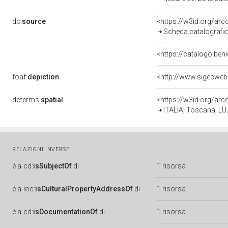
dc:
source
<https://w3id.org/a
Scheda catalografi
<https://catalogo.beni
foaf:
depiction
<http://www.sigecweb
dcterms:
spatial
<https://w3id.org/a
ITALIA, Toscana, LU,
RELAZIONI INVERSE
è
a-cd:
isSubjectOf
di
1 risorsa
è
a-loc:
isCulturalPropertyAddressOf
di
1 risorsa
è
a-cd:
isDocumentationOf
di
1 risorsa