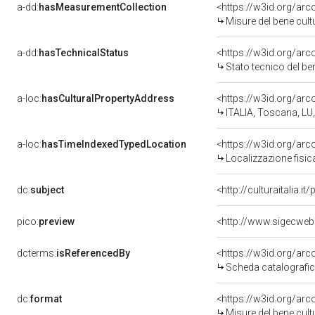
a-dd:
hasMeasurementCollection
<https://w3id.org/ar
Misure del bene cul
a-dd:
hasTechnicalStatus
<https://w3id.org/ar
Stato tecnico del b
a-loc:
hasCulturalPropertyAddress
<https://w3id.org/a
ITALIA, Toscana, LU,
a-loc:
hasTimeIndexedTypedLocation
<https://w3id.org/ar
Localizzazione fisic
dc:
subject
<http://culturaitalia.
pico:
preview
<http://www.sigecweb
dcterms:
isReferencedBy
<https://w3id.org/a
Scheda catalografi
dc:
format
<https://w3id.org/ar
Misure del bene cul