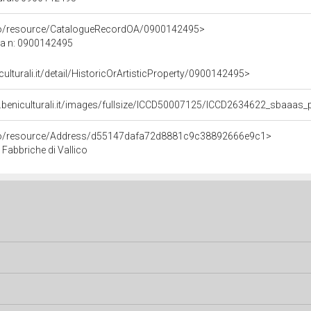
rco/resource/CatalogueRecordOA/0900142495>
ca n: 0900142495
culturali.it/detail/HistoricOrArtisticProperty/0900142495>
.beniculturali.it/images/fullsize/ICCD50007125/ICCD2634622_sbaaas_
rco/resource/Address/d55147dafa72d8881c9c38892666e9c1>
 Fabbriche di Vallico