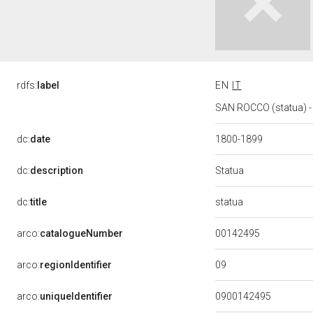
rdfs:
label
EN
IT
SAN ROCCO (statua) - b
dc:
date
1800-1899
Statua
dc:
description
statua
dc:
title
00142495
arco:
catalogueNumber
09
arco:
regionIdentifier
arco:
uniqueIdentifier
0900142495