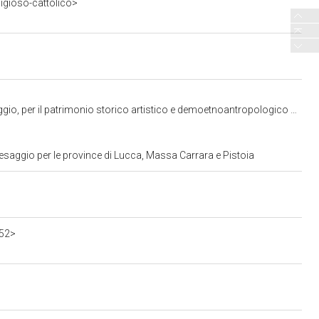
ligioso-cattolico>
 storico artistico e demoetnoantropologico di Pisa, Livorno, Lucca e Massa Carrara
esaggio per le province di Lucca, Massa Carrara e Pistoia
552>