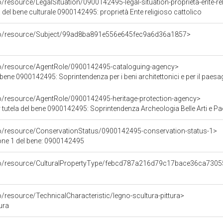
o/resource/LegalSituation/0900142495-legal-situation-proprieta-ente-re
 del bene culturale 0900142495: proprietà Ente religioso cattolico
rco/resource/Subject/99ad8ba891e556e645fec9a6d36a1857>
co/resource/AgentRole/0900142495-cataloguing-agency>
0900142495: Soprintendenza per i beni architettonici e per il paesaggio, per il patrimonio
co/resource/AgentRole/0900142495-heritage-protection-agency>
tutela del bene 0900142495: Soprintendenza Archeologia Belle Arti e Pa
co/resource/ConservationStatus/0900142495-conservation-status-1>
one 1 del bene: 0900142495
rco/resource/CulturalPropertyType/febcd787a216d79c17bace36ca730
o/resource/TechnicalCharacteristic/legno-scultura-pittura>
ura