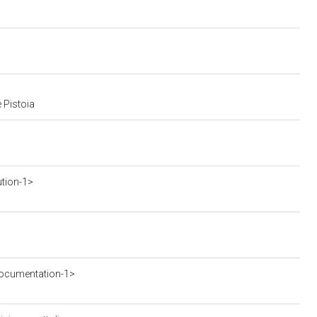
 Pistoia
ution-1>
ocumentation-1>