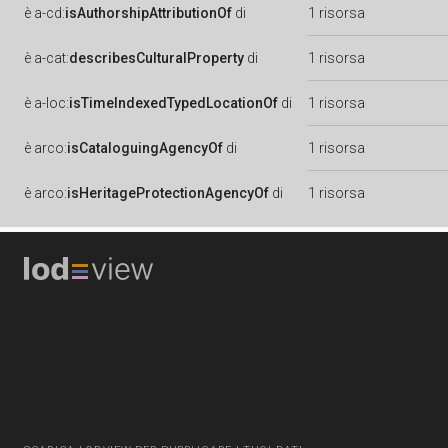
è
a-cd:
isAuthorshipAttributionOf
di
1 risorsa
è
a-cat:
describesCulturalProperty
di
1 risorsa
è
a-loc:
isTimeIndexedTypedLocationOf
di
1 risorsa
è
arco:
isCataloguingAgencyOf
di
1 risorsa
è
arco:
isHeritageProtectionAgencyOf
di
1 risorsa