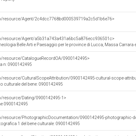
rco/resource/Agent/2c4dcc7768bd000539719a2c5d1b6e76>
rco/resource/Agent/a5b31a743a431a6bc5a876ecc936501c>
ologia Belle Arti e Paesaggio per le province di Lucca, Massa Carrara e
rco/resource/CatalogueRecordOA/0900142495>
ca n: 0900142495
o/resource/CulturalScopeAttribution/0900142495-cultural-scope-attrib
to culturale del bene: 0900142495
co/resource/Dating/0900142495-1>
ene 0900142495
rco/resource/PhotographicDocumentation/0900142495-photographic-d
grafica 1 del bene culturale: 0900142495