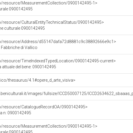
co/resource/MeasurementCollection/0900142495-1>
turale 0900142495
co/resource/CulturalEntityTechnicalStatus/0900142495>
ene culturale 0900142495
rco/resource/Address/d55147dafa72d8881c9c38892666e9c1>
 Fabbriche di Vallico
co/resource/TimeIndexedTypedLocation/0900142495-current>
a attuale del bene: 0900142495
it/pico/thesaurus/4.1#opere_d_arte_visiva>
.beniculturali.it/images/fullsize/ICCD50007125/ICCD2634622_sbaaas_
rco/resource/CatalogueRecordOA/0900142495>
ca n: 0900142495
co/resource/MeasurementCollection/0900142495-1>
turale 0900142495