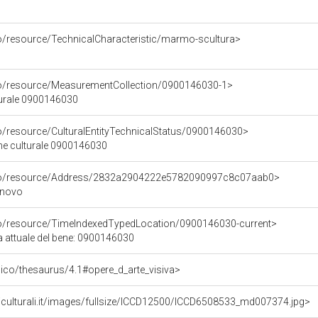
co/resource/TechnicalCharacteristic/marmo-scultura>
co/resource/MeasurementCollection/0900146030-1>
turale 0900146030
co/resource/CulturalEntityTechnicalStatus/0900146030>
ene culturale 0900146030
rco/resource/Address/2832a2904222e5782090997c8c07aab0>
inovo
co/resource/TimeIndexedTypedLocation/0900146030-current>
a attuale del bene: 0900146030
it/pico/thesaurus/4.1#opere_d_arte_visiva>
niculturali.it/images/fullsize/ICCD12500/ICCD6508533_md007374.jpg>