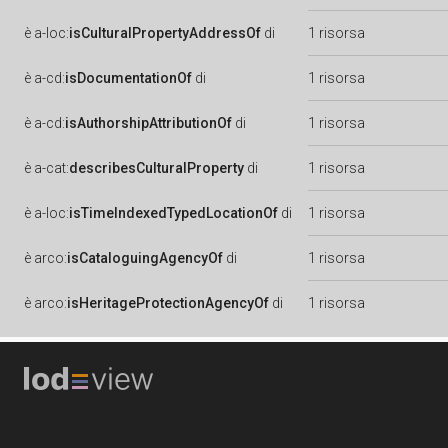
è
a-loc:
isCulturalPropertyAddressOf
di
1 risorsa
è
a-cd:
isDocumentationOf
di
1 risorsa
è
a-cd:
isAuthorshipAttributionOf
di
1 risorsa
è
a-cat:
describesCulturalProperty
di
1 risorsa
è
a-loc:
isTimeIndexedTypedLocationOf
di
1 risorsa
è
arco:
isCataloguingAgencyOf
di
1 risorsa
è
arco:
isHeritageProtectionAgencyOf
di
1 risorsa