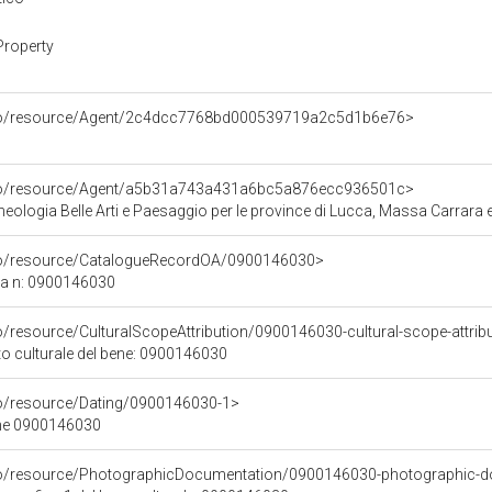
Property
rco/resource/Agent/2c4dcc7768bd000539719a2c5d1b6e76>
rco/resource/Agent/a5b31a743a431a6bc5a876ecc936501c>
ologia Belle Arti e Paesaggio per le province di Lucca, Massa Carrara e
rco/resource/CatalogueRecordOA/0900146030>
ca n: 0900146030
o/resource/CulturalScopeAttribution/0900146030-cultural-scope-attrib
to culturale del bene: 0900146030
co/resource/Dating/0900146030-1>
ene 0900146030
rco/resource/PhotographicDocumentation/0900146030-photographic-d