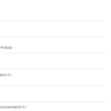
 Pistoia
ution-1>
ocumentation-1>