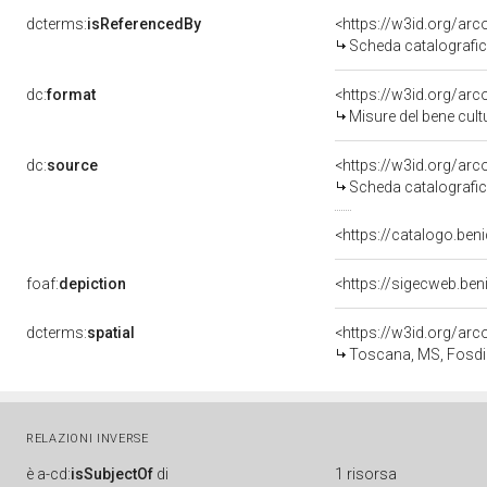
dcterms:
isReferencedBy
<https://w3id.org/a
Scheda catalografi
dc:
format
<https://w3id.org/ar
Misure del bene cul
dc:
source
<https://w3id.org/a
Scheda catalografi
<https://catalogo.beni
foaf:
depiction
<https://sigecweb.be
dcterms:
spatial
<https://w3id.org/a
Toscana, MS, Fosd
RELAZIONI INVERSE
è
a-cd:
isSubjectOf
di
1 risorsa