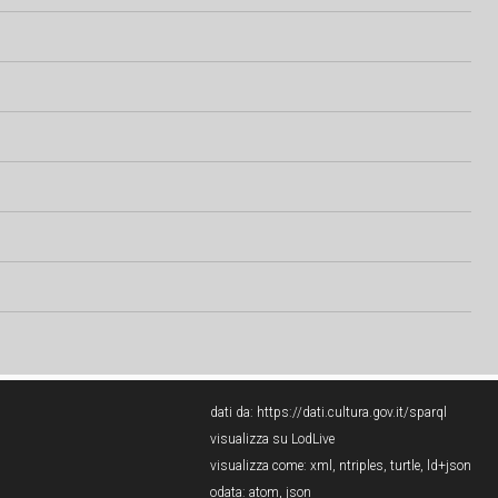
dati da:
https://dati.cultura.gov.it/sparql
visualizza su LodLive
visualizza come:
xml
,
ntriples
,
turtle
,
ld+json
odata:
atom
,
json