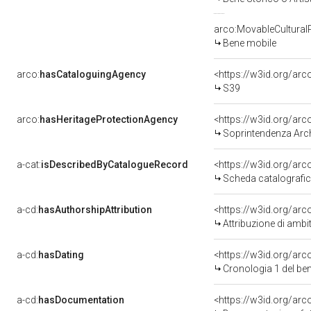
arco:MovableCultural
Bene mobile
arco:
hasCataloguingAgency
<https://w3id.org/a
S39
arco:
hasHeritageProtectionAgency
<https://w3id.org/a
Soprintendenza Arche
a-cat:
isDescribedByCatalogueRecord
<https://w3id.org/a
Scheda catalografi
a-cd:
hasAuthorshipAttribution
<https://w3id.org/arc
Attribuzione di ambi
a-cd:
hasDating
<https://w3id.org/ar
Cronologia 1 del b
a-cd:
hasDocumentation
<https://w3id.org/a