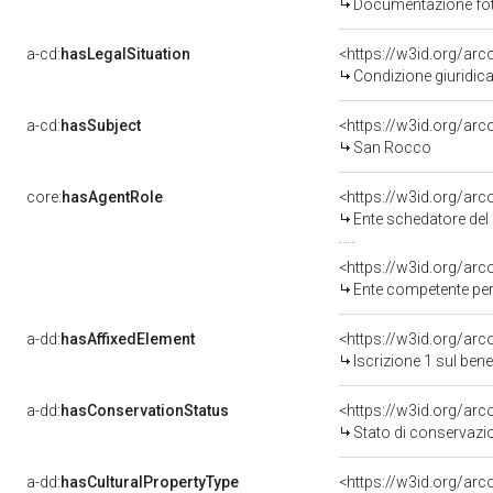
Documentazione foto
a-cd:
hasLegalSituation
<https://w3id.org/arc
Condizione giuridica
a-cd:
hasSubject
<https://w3id.org/a
San Rocco
core:
hasAgentRole
<https://w3id.org/ar
Ente schedatore del bene 
<https://w3id.org/ar
Ente competente per 
a-dd:
hasAffixedElement
<https://w3id.org/arc
Iscrizione 1 sul be
a-dd:
hasConservationStatus
<https://w3id.org/ar
Stato di conservazi
a-dd:
hasCulturalPropertyType
<https://w3id.org/a