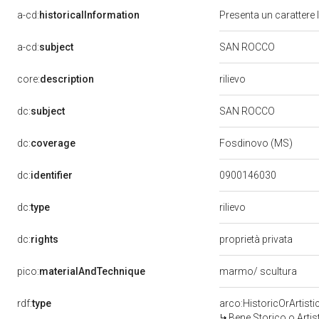
a-cd:
historicalInformation
Presenta un carattere l
a-cd:
subject
SAN ROCCO
rilievo
core:
description
dc:
subject
SAN ROCCO
dc:
coverage
Fosdinovo (MS)
dc:
identifier
0900146030
rilievo
dc:
type
dc:
rights
proprietà privata
pico:
materialAndTechnique
marmo/ scultura
rdf:
type
arco:HistoricOrArtisti
Bene Storico o Artis