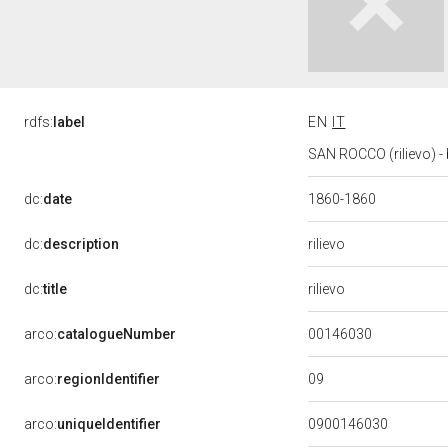
rdfs:
label
EN
IT
SAN ROCCO (rilievo) - 
dc:
date
1860-1860
rilievo
dc:
description
rilievo
dc:
title
00146030
arco:
catalogueNumber
09
arco:
regionIdentifier
arco:
uniqueIdentifier
0900146030