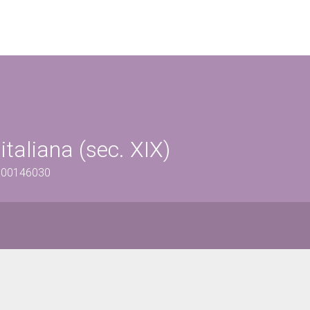
taliana (sec. XIX)
0900146030