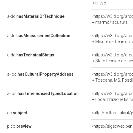
rilievo
a-dd:
hasMaterialOrTechnique
<https://w3id.org/ar
marmo/ scultura
a-dd:
hasMeasurementCollection
<https://w3id.org/ar
Misure del bene cul
a-dd:
hasTechnicalStatus
<https://w3id.org/ar
Stato tecnico del b
a-loc:
hasCulturalPropertyAddress
<https://w3id.org/a
Toscana, MS, Fosd
a-loc:
hasTimeIndexedTypedLocation
<https://w3id.org/ar
Localizzazione fisic
dc:
subject
<http://culturaitalia.
pico:
preview
<https://sigecweb.be