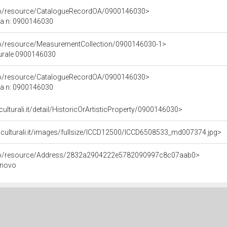
rco/resource/CatalogueRecordOA/0900146030>
ca n: 0900146030
co/resource/MeasurementCollection/0900146030-1>
turale 0900146030
rco/resource/CatalogueRecordOA/0900146030>
ca n: 0900146030
culturali.it/detail/HistoricOrArtisticProperty/0900146030>
niculturali.it/images/fullsize/ICCD12500/ICCD6508533_md007374.jpg>
rco/resource/Address/2832a2904222e5782090997c8c07aab0>
inovo