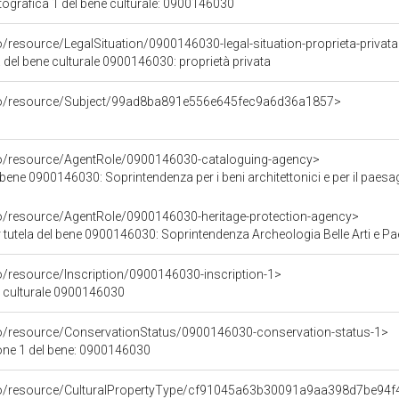
grafica 1 del bene culturale: 0900146030
o/resource/LegalSituation/0900146030-legal-situation-proprieta-privat
 del bene culturale 0900146030: proprietà privata
rco/resource/Subject/99ad8ba891e556e645fec9a6d36a1857>
co/resource/AgentRole/0900146030-cataloguing-agency>
0900146030: Soprintendenza per i beni architettonici e per il paesaggio, per il patrimonio
co/resource/AgentRole/0900146030-heritage-protection-agency>
tutela del bene 0900146030: Soprintendenza Archeologia Belle Arti e Pa
o/resource/Inscription/0900146030-inscription-1>
ne culturale 0900146030
co/resource/ConservationStatus/0900146030-conservation-status-1>
one 1 del bene: 0900146030
rco/resource/CulturalPropertyType/cf91045a63b30091a9aa398d7be94f