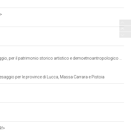
a>
 storico artistico e demoetnoantropologico di Pisa, Livorno, Lucca e Massa Carrara
esaggio per le province di Lucca, Massa Carrara e Pistoia
4f>