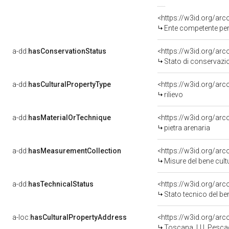
<https://w3id.org/ar
Ente competente per tutela de
a-dd:
hasConservationStatus
<https://w3id.org/ar
Stato di conservazi
a-dd:
hasCulturalPropertyType
<https://w3id.org/a
rilievo
a-dd:
hasMaterialOrTechnique
<https://w3id.org/arc
pietra arenaria
a-dd:
hasMeasurementCollection
<https://w3id.org/ar
Misure del bene cul
a-dd:
hasTechnicalStatus
<https://w3id.org/ar
Stato tecnico del b
a-loc:
hasCulturalPropertyAddress
<https://w3id.org/a
Toscana, LU, Pescag