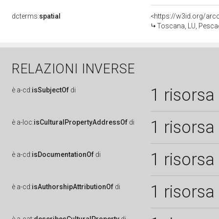
dcterms:
spatial
<https://w3id.org/a
Toscana, LU, Pescag
RELAZIONI INVERSE
1 risorsa
è
a-cd:
isSubjectOf
di
1 risorsa
è
a-loc:
isCulturalPropertyAddressOf
di
1 risorsa
è
a-cd:
isDocumentationOf
di
1 risorsa
è
a-cd:
isAuthorshipAttributionOf
di