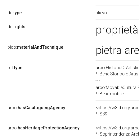
rilievo
dc:
type
proprietà
dc:
rights
pietra ar
pico:
materialAndTechnique
rdf:
type
arco:HistoricOrArtisti
Bene Storico o Artis
arco:MovableCultural
Bene mobile
arco:
hasCataloguingAgency
<https://w3id.org/a
S39
arco:
hasHeritageProtectionAgency
<https://w3id.org/a
Soprintendenza Arche