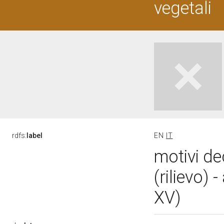
vegetali
rdfs:
label
EN
IT
motivi de
(rilievo)
XV)