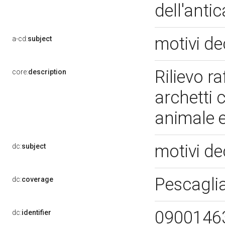
dell'anti
motivi de
a-cd:
subject
Rilievo r
core:
description
archetti 
animale e
motivi de
dc:
subject
Pescagli
dc:
coverage
0900146
dc:
identifier