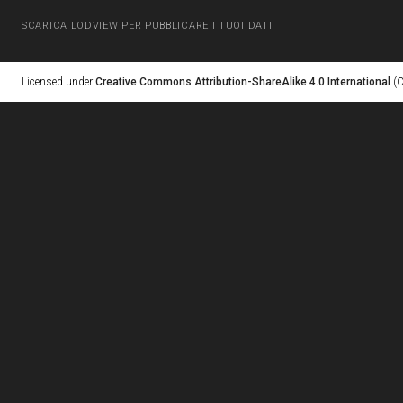
SCARICA LODVIEW PER PUBBLICARE I TUOI DATI
Licensed under
Creative Commons Attribution-ShareAlike 4.0 International
(C