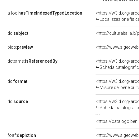
a-loc:
hasTimeIndexedTypedLocation
<https://w3id.org/ar
Localizzazione fisic
dc:
subject
<http://culturaitalia.
pico:
preview
dcterms:
isReferencedBy
<https://w3id.org/a
Scheda catalografi
dc:
format
<https://w3id.org/ar
Misure del bene cul
dc:
source
<https://w3id.org/a
Scheda catalografi
<https://catalogo.beni
foaf:
depiction