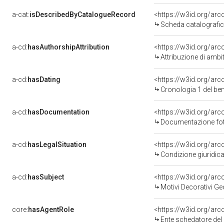
a-cat:
isDescribedByCatalogueRecord
<https://w3id.org/a
Scheda catalografi
a-cd:
hasAuthorshipAttribution
<https://w3id.org/arc
Attribuzione di ambi
a-cd:
hasDating
<https://w3id.org/ar
Cronologia 1 del b
a-cd:
hasDocumentation
Documentazione foto
a-cd:
hasLegalSituation
Condizione giuridica
a-cd:
hasSubject
<https://w3id.org/a
Motivi Decorativi Ge
core:
hasAgentRole
<https://w3id.org/ar
Ente schedatore del bene 0900146337: Sop