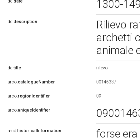
1300-14
dc:
date
Rilievo r
dc:
description
archetti 
animale e
rilievo
dc:
title
00146337
arco:
catalogueNumber
09
arco:
regionIdentifier
0900146
arco:
uniqueIdentifier
forse era 
a-cd:
historicalInformation