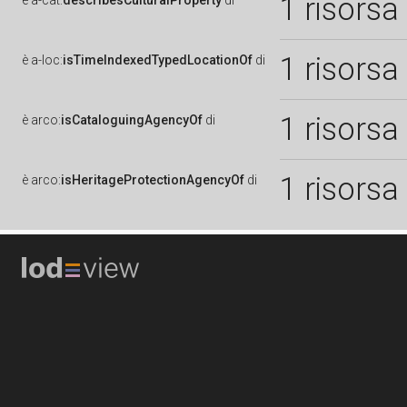
1 risorsa
è
a-cat:
describesCulturalProperty
di
1 risorsa
è
a-loc:
isTimeIndexedTypedLocationOf
di
1 risorsa
è
arco:
isCataloguingAgencyOf
di
1 risorsa
è
arco:
isHeritageProtectionAgencyOf
di