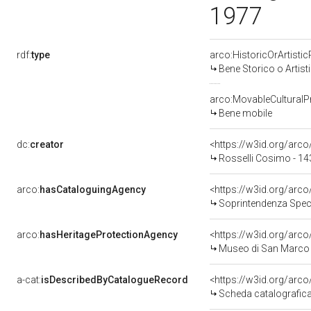
1977
rdf:
type
arco:HistoricOrArtistic
Bene Storico o Artist
arco:MovableCulturalP
Bene mobile
dc:
creator
<https://w3id.org/ar
Rosselli Cosimo - 1
arco:
hasCataloguingAgency
<https://w3id.org/ar
Soprintendenza Speciale pe
arco:
hasHeritageProtectionAgency
<https://w3id.org/ar
Museo di San Marco -
a-cat:
isDescribedByCatalogueRecord
<https://w3id.org/ar
Scheda catalografic