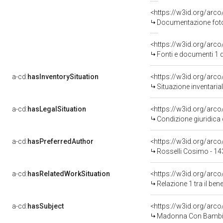
Documentazione fotog
<https://w3id.org/ar
Fonti e documenti 1 
a-cd:
hasInventorySituation
<https://w3id.org/arc
Situazione inventari
a-cd:
hasLegalSituation
<https://w3id.org/arco
Condizione giuridica 
a-cd:
hasPreferredAuthor
<https://w3id.org/ar
Rosselli Cosimo - 1
a-cd:
hasRelatedWorkSituation
<https://w3id.org/arco
Relazione 1 tra il be
a-cd:
hasSubject
<https://w3id.org/ar
Madonna Con Bambin