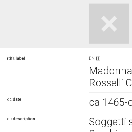
rdfs:
label
EN
IT
Madonna c
Rosselli 
ca 1465-
dc:
date
Soggetti 
dc:
description