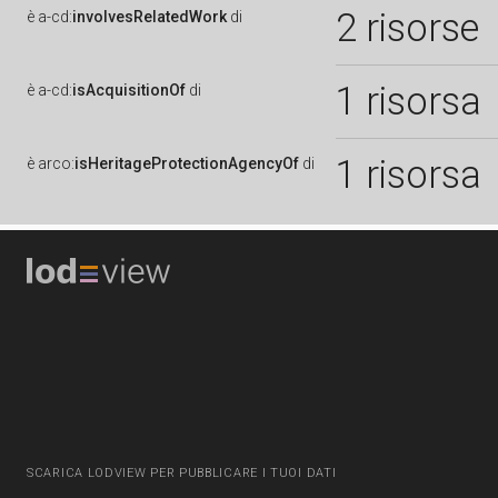
2 risorse
è
a-cd:
involvesRelatedWork
di
1 risorsa
è
a-cd:
isAcquisitionOf
di
1 risorsa
è
arco:
isHeritageProtectionAgencyOf
di
SCARICA LODVIEW PER PUBBLICARE I TUOI DATI