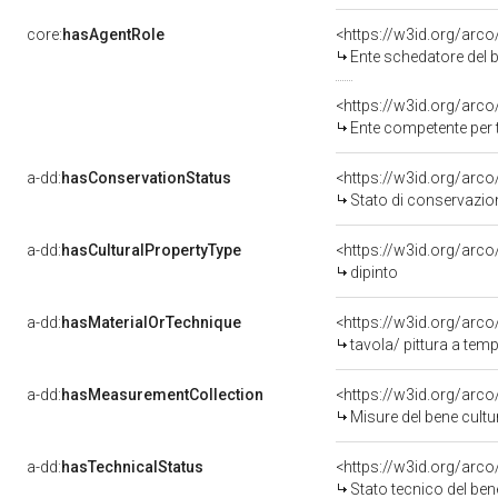
core:
hasAgentRole
<https://w3id.org/arc
Ente schedatore del bene 090019176
<https://w3id.org/arc
Ente competente per 
a-dd:
hasConservationStatus
<https://w3id.org/arc
Stato di conservazio
a-dd:
hasCulturalPropertyType
<https://w3id.org/ar
dipinto
a-dd:
hasMaterialOrTechnique
<https://w3id.org/arco
tavola/ pittura a tem
a-dd:
hasMeasurementCollection
<https://w3id.org/ar
Misure del bene cult
a-dd:
hasTechnicalStatus
<https://w3id.org/arc
Stato tecnico del be