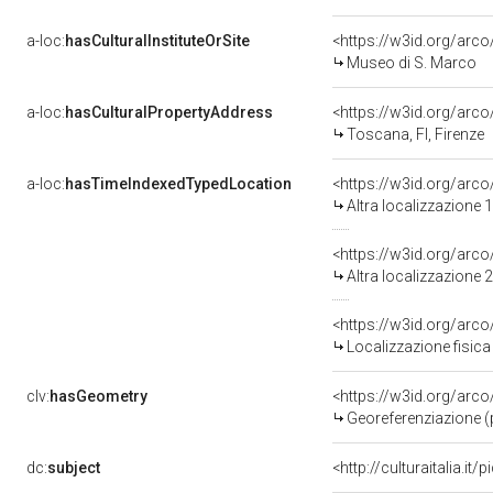
a-loc:
hasCulturalInstituteOrSite
<https://w3id.org/arc
Museo di S. Marco
a-loc:
hasCulturalPropertyAddress
<https://w3id.org/ar
Toscana, FI, Firenze
a-loc:
hasTimeIndexedTypedLocation
<https://w3id.org/arc
Altra localizzazione
<https://w3id.org/arc
Altra localizzazione
<https://w3id.org/ar
Localizzazione fisica
clv:
hasGeometry
<https://w3id.org/ar
Georeferenziazione (
dc:
subject
<http://culturaitalia.i