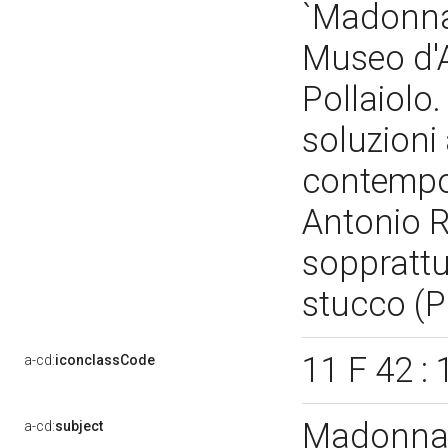
`Madonna 
Museo d'A
Pollaiolo
soluzioni
contempor
Antonio R
sopprattu
stucco (
11 F 42 :
a-cd:
iconclassCode
Madonna 
a-cd:
subject