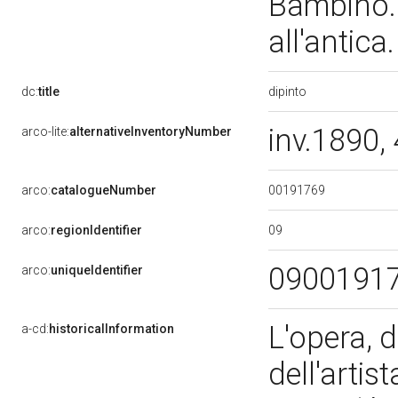
Bambino. 
all'antic
dipinto
dc:
title
inv.1890,
arco-lite:
alternativeInventoryNumber
00191769
arco:
catalogueNumber
09
arco:
regionIdentifier
0900191
arco:
uniqueIdentifier
L'opera, d
a-cd:
historicalInformation
dell'artis