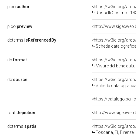
pico:
author
<https://w3id.org/ar
Rosselli Cosimo - 1
pico:
preview
<http://www.sigecweb.
dcterms:
isReferencedBy
<https://w3id.org/ar
Scheda catalografic
dc:
format
<https://w3id.org/ar
Misure del bene cult
dc:
source
<https://w3id.org/ar
Scheda catalografic
<https://catalogo.benic
foaf:
depiction
<http://www.sigecweb.
dcterms:
spatial
<https://w3id.org/ar
Toscana, FI, Firenze