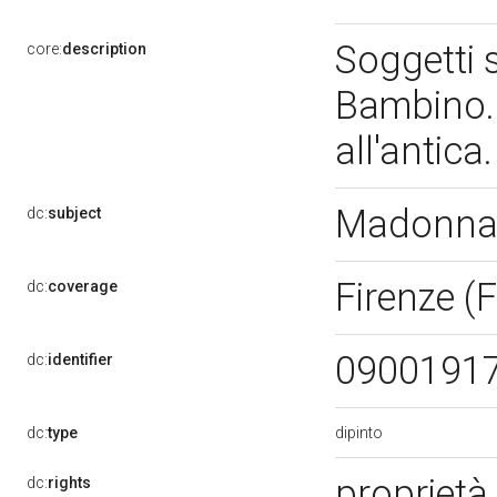
Soggetti 
core:
description
Bambino. 
all'antic
Madonna 
dc:
subject
Firenze (F
dc:
coverage
0900191
dc:
identifier
dipinto
dc:
type
proprietà
dc:
rights