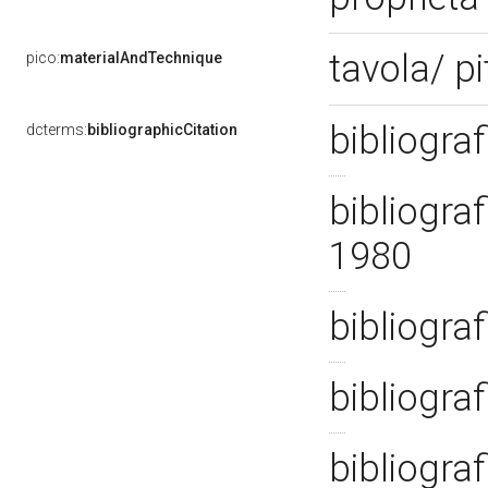
tavola/ p
pico:
materialAndTechnique
bibliogra
dcterms:
bibliographicCitation
bibliograf
1980
bibliograf
bibliograf
bibliograf