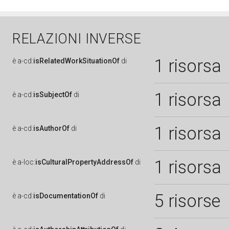
RELAZIONI INVERSE
1 risorsa
è
a-cd:
isRelatedWorkSituationOf
di
1 risorsa
è
a-cd:
isSubjectOf
di
1 risorsa
è
a-cd:
isAuthorOf
di
1 risorsa
è
a-loc:
isCulturalPropertyAddressOf
di
5 risorse
è
a-cd:
isDocumentationOf
di