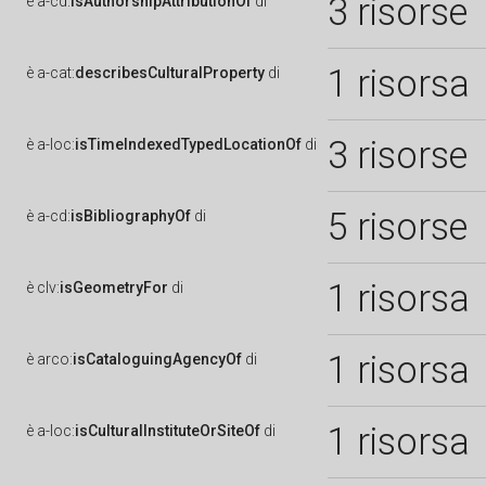
3 risorse
è
a-cd:
isAuthorshipAttributionOf
di
1 risorsa
è
a-cat:
describesCulturalProperty
di
3 risorse
è
a-loc:
isTimeIndexedTypedLocationOf
di
5 risorse
è
a-cd:
isBibliographyOf
di
1 risorsa
è
clv:
isGeometryFor
di
1 risorsa
è
arco:
isCataloguingAgencyOf
di
1 risorsa
è
a-loc:
isCulturalInstituteOrSiteOf
di