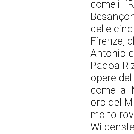
come il `R
Besançon 
delle cinq
Firenze, c
Antonio d
Padoa Riz
opere del
come la 
oro del M
molto rov
Wildenste