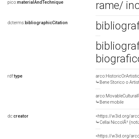
rame/ in
pico:
materialAndTechnique
bibliogra
dcterms:
bibliographicCitation
bibliogra
biografic
rdf:
type
arco:HistoricOrArtisti
Bene Storico o Artis
arco:MovableCultural
Bene mobile
dc:
creator
<https://w3id.org/a
Cellai NiccolÃ² (not
<https://w3id.org/a