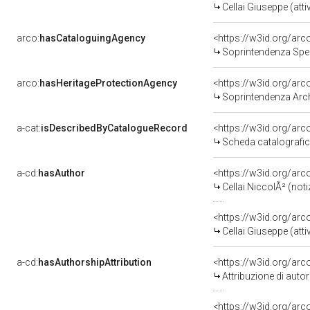
Cellai Giuseppe (att
arco:
hasCataloguingAgency
<https://w3id.org/a
Soprintendenza Speciale p
arco:
hasHeritageProtectionAgency
<https://w3id.org/a
Soprintendenza Archeol
a-cat:
isDescribedByCatalogueRecord
<https://w3id.org/a
Scheda catalografi
a-cd:
hasAuthor
<https://w3id.org/a
Cellai NiccolÃ² (not
<https://w3id.org/a
Cellai Giuseppe (att
a-cd:
hasAuthorshipAttribution
<https://w3id.org/ar
Attribuzione di aut
<https://w3id.org/ar