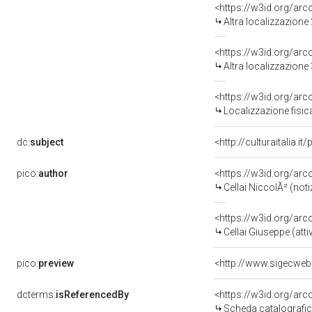
<https://w3id.org/ar
Altra localizzazione
<https://w3id.org/ar
Altra localizzazione
<https://w3id.org/ar
Localizzazione fisic
dc:
subject
<http://culturaitalia.
pico:
author
<https://w3id.org/a
Cellai NiccolÃ² (not
<https://w3id.org/a
Cellai Giuseppe (att
pico:
preview
<http://www.sigecweb
dcterms:
isReferencedBy
<https://w3id.org/a
Scheda catalografi