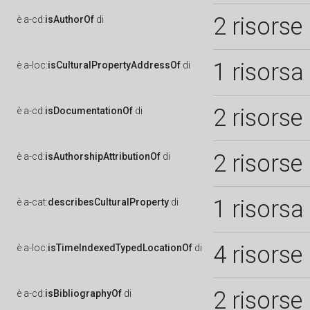
2 risorse
è
a-cd:
isAuthorOf
di
1 risorsa
è
a-loc:
isCulturalPropertyAddressOf
di
2 risorse
è
a-cd:
isDocumentationOf
di
2 risorse
è
a-cd:
isAuthorshipAttributionOf
di
1 risorsa
è
a-cat:
describesCulturalProperty
di
4 risorse
è
a-loc:
isTimeIndexedTypedLocationOf
di
2 risorse
è
a-cd:
isBibliographyOf
di