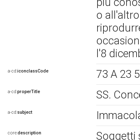
più conos
o all'altr
riprodurr
occasione
l'8 dice
73 A 23 
a-cd:
iconclassCode
SS. Conc
a-cd:
properTitle
Immacol
a-cd:
subject
Soggetti 
core:
description