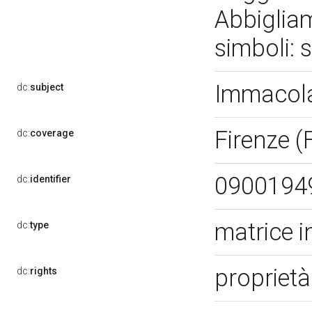
Abbigliam
simboli: 
Immacol
dc:
subject
Firenze (
dc:
coverage
0900194
dc:
identifier
matrice i
dc:
type
proprietà
dc:
rights