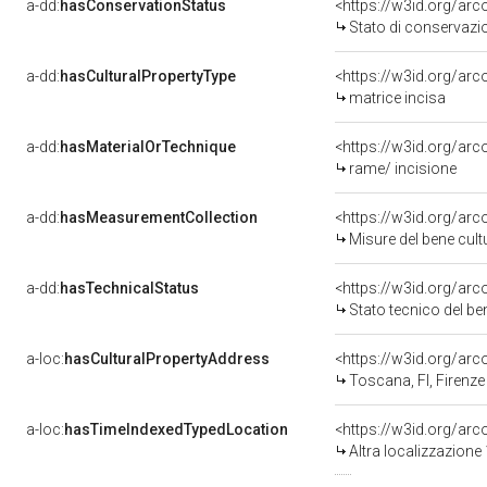
a-dd:
hasConservationStatus
<https://w3id.org/ar
Stato di conservazi
a-dd:
hasCulturalPropertyType
<https://w3id.org/a
matrice incisa
a-dd:
hasMaterialOrTechnique
<https://w3id.org/arc
rame/ incisione
a-dd:
hasMeasurementCollection
<https://w3id.org/ar
Misure del bene cul
a-dd:
hasTechnicalStatus
<https://w3id.org/ar
Stato tecnico del b
a-loc:
hasCulturalPropertyAddress
<https://w3id.org/a
Toscana, FI, Firenze
a-loc:
hasTimeIndexedTypedLocation
<https://w3id.org/ar
Altra localizzazione