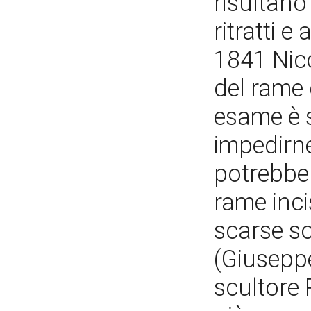
risultano
ritratti 
1841 Nico
del rame 
esame è s
impedirn
potrebbe t
rame inci
scarse so
(Giuseppe
scultore 