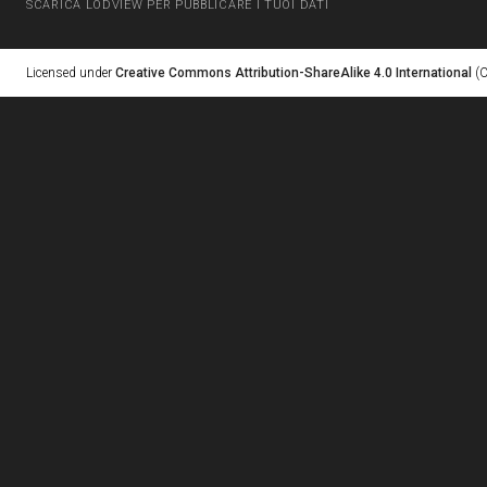
SCARICA LODVIEW PER PUBBLICARE I TUOI DATI
Licensed under
Creative Commons Attribution-ShareAlike 4.0 International
(C