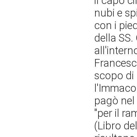
il capo c
nubi e sp
con i pie
della SS.
all'inter
Francesco
scopo di 
l'Immacol
pagò nel 
"per il r
(Libro de