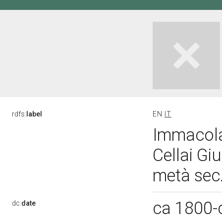
rdfs:
label
EN
IT
Immacola
Cellai Gi
metà sec
ca 1800-
dc:
date