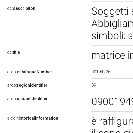
Soggetti 
dc:
description
Abbigliam
simboli: 
matrice i
dc:
title
00194926
arco:
catalogueNumber
09
arco:
regionIdentifier
0900194
arco:
uniqueIdentifier
è raffigu
a-cd:
historicalInformation