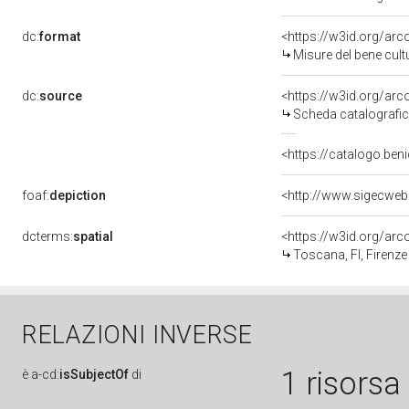
dc:
format
<https://w3id.org/ar
Misure del bene cul
dc:
source
<https://w3id.org/a
Scheda catalografi
<https://catalogo.beni
foaf:
depiction
<http://www.sigecweb
dcterms:
spatial
<https://w3id.org/a
Toscana, FI, Firenze
RELAZIONI INVERSE
1 risorsa
è
a-cd:
isSubjectOf
di