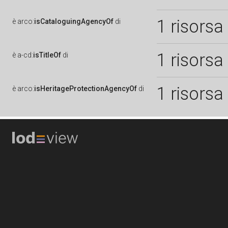
1 risorsa
è
arco:
isCataloguingAgencyOf
di
1 risorsa
è
a-cd:
isTitleOf
di
1 risorsa
è
arco:
isHeritageProtectionAgencyOf
di