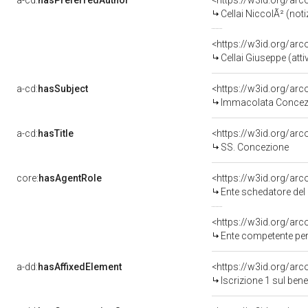
a-cd:
hasPreferredAuthor
<https://w3id.org/a
Cellai NiccolÃ² (not
<https://w3id.org/a
Cellai Giuseppe (att
a-cd:
hasSubject
<https://w3id.org/a
Immacolata Concez
a-cd:
hasTitle
<https://w3id.org/ar
SS. Concezione
core:
hasAgentRole
<https://w3id.org/ar
Ente schedatore del bene 09001949
<https://w3id.org/ar
Ente competente per tutela del b
a-dd:
hasAffixedElement
<https://w3id.org/arc
Iscrizione 1 sul be