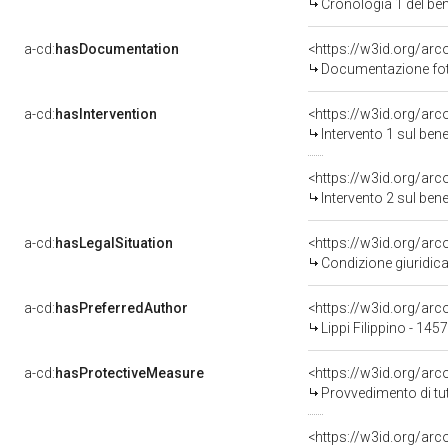
Cronologia 1 del b
a-cd:
hasDocumentation
Documentazione foto
a-cd:
hasIntervention
<https://w3id.org/arc
Intervento 1 sul be
<https://w3id.org/arc
Intervento 2 sul be
a-cd:
hasLegalSituation
<https://w3id.org/arc
Condizione giuridica
a-cd:
hasPreferredAuthor
<https://w3id.org/a
Lippi Filippino - 145
a-cd:
hasProtectiveMeasure
<https://w3id.org/ar
Provvedimento di tut
<https://w3id.org/ar