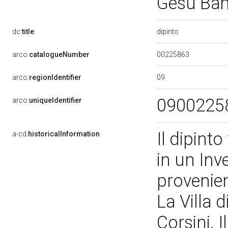
Gesù Bamb
dipinto
dc:
title
00225863
arco:
catalogueNumber
09
arco:
regionIdentifier
0900225
arco:
uniqueIdentifier
Il dipint
a-cd:
historicalInformation
in un Inv
provenien
La Villa d
Corsini. 