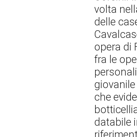
volta nel
delle cas
Cavalcas
opera di 
fra le op
personalit
giovanile
che evide
botticell
databile 
riferiment