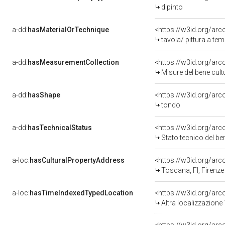
dipinto
a-dd:
hasMaterialOrTechnique
<https://w3id.org/arc
tavola/ pittura a te
a-dd:
hasMeasurementCollection
<https://w3id.org/ar
Misure del bene cul
a-dd:
hasShape
<https://w3id.org/arc
tondo
a-dd:
hasTechnicalStatus
<https://w3id.org/ar
Stato tecnico del b
a-loc:
hasCulturalPropertyAddress
<https://w3id.org/a
Toscana, FI, Firenze
a-loc:
hasTimeIndexedTypedLocation
<https://w3id.org/ar
Altra localizzazione