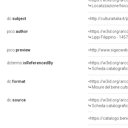
<https://w3id.org/ar
Localizzazione fisic
dc:
subject
<http://culturaitalia.
pico:
author
<https://w3id.org/a
Lippi Filippino - 145
pico:
preview
<http://www.sigecweb
dcterms:
isReferencedBy
<https://w3id.org/a
Scheda catalografi
dc:
format
<https://w3id.org/ar
Misure del bene cul
dc:
source
<https://w3id.org/a
Scheda catalografi
<https://catalogo.beni