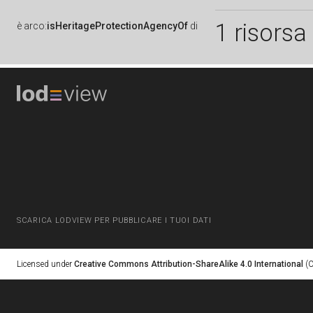
1 risorsa
è
arco:
isHeritageProtectionAgencyOf
di
SCARICA LODVIEW PER PUBBLICARE I TUOI DATI
Licensed under
Creative Commons Attribution-ShareAlike 4.0 International
(C