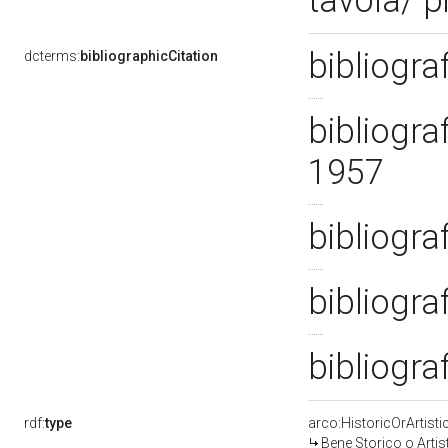
tavola/ p
bibliogra
dcterms:
bibliographicCitation
bibliograf
1957
bibliogra
bibliogra
bibliogra
rdf:
type
arco:HistoricOrArtisti
Bene Storico o Artis