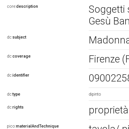
Soggetti
core:
description
Gesù Bamb
Madonna 
dc:
subject
Firenze (
dc:
coverage
0900225
dc:
identifier
dipinto
dc:
type
proprietà
dc:
rights
pico:
materialAndTechnique