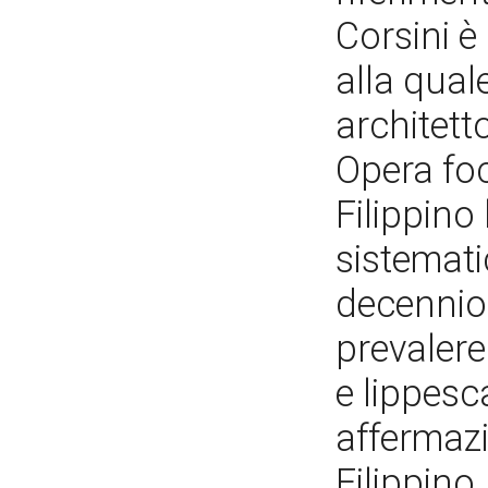
Corsini è
alla qual
architett
Opera foc
Filippino 
sistemati
decennio 
prevalere
e lippesc
affermaz
Filippino