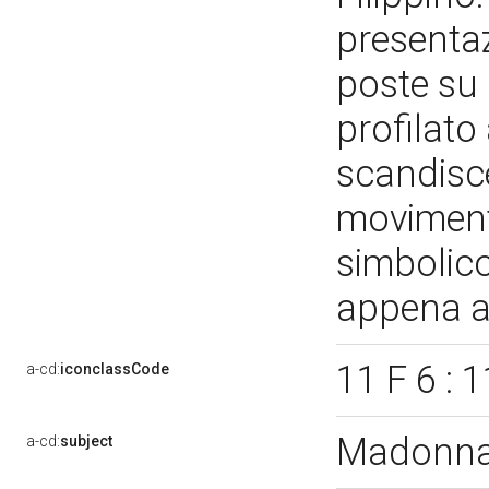
presentaz
poste su
profilato
scandisce
movimenti
simbolic
appena 
11 F 6 : 
a-cd:
iconclassCode
Madonna 
a-cd:
subject