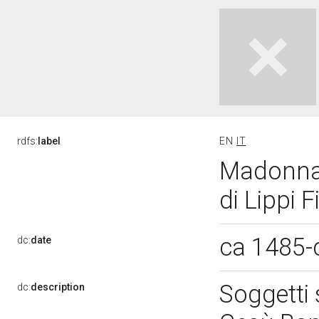
rdfs:
label
EN
IT
Madonna 
di Lippi F
ca 1485-
dc:
date
Soggetti
dc:
description