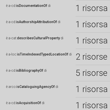
1 risorsa
è
a-cd:
isDocumentationOf
di
1 risorsa
è
a-cd:
isAuthorshipAttributionOf
di
1 risorsa
è
a-cat:
describesCulturalProperty
di
2 risorse
è
a-loc:
isTimeIndexedTypedLocationOf
di
5 risorse
è
a-cd:
isBibliographyOf
di
1 risorsa
è
arco:
isCataloguingAgencyOf
di
1 risorsa
è
a-cd:
isAcquisitionOf
di