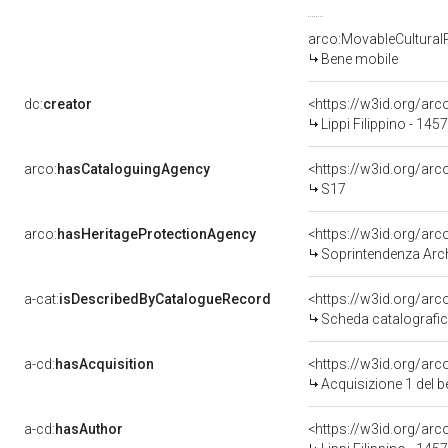
arco:MovableCultural
Bene mobile
dc:
creator
<https://w3id.org/a
Lippi Filippino - 145
arco:
hasCataloguingAgency
<https://w3id.org/a
S17
arco:
hasHeritageProtectionAgency
<https://w3id.org/a
Soprintendenza Archeol
a-cat:
isDescribedByCatalogueRecord
<https://w3id.org/a
Scheda catalografi
a-cd:
hasAcquisition
<https://w3id.org/ar
Acquisizione 1 del 
a-cd:
hasAuthor
<https://w3id.org/a