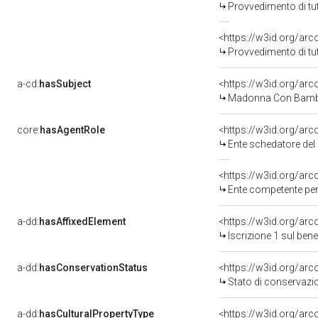
Provvedimento di tut
<https://w3id.org/ar
Provvedimento di tut
a-cd:
hasSubject
<https://w3id.org/a
Madonna Con Bambi
core:
hasAgentRole
<https://w3id.org/ar
Ente schedatore del bene 
<https://w3id.org/ar
Ente competente per tutela del b
a-dd:
hasAffixedElement
<https://w3id.org/arc
Iscrizione 1 sul be
a-dd:
hasConservationStatus
<https://w3id.org/ar
Stato di conservazi
a-dd:
hasCulturalPropertyType
<https://w3id.org/a