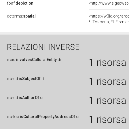
foaf:
depiction
<http://www.sigecweb
dcterms:
spatial
<https://w3id.org/a
Toscana, FI, Firenze
RELAZIONI INVERSE
1 risorsa
è
cis:
involvesCulturalEntity
di
1 risorsa
è
a-cd:
isSubjectOf
di
1 risorsa
è
a-cd:
isAuthorOf
di
1 risorsa
è
a-loc:
isCulturalPropertyAddressOf
di