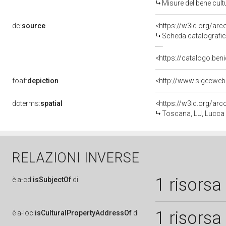
Misure del bene cul
dc:
source
<https://w3id.org/a
Scheda catalografi
<https://catalogo.beni
foaf:
depiction
dcterms:
spatial
<https://w3id.org/a
Toscana, LU, Lucca
RELAZIONI INVERSE
1 risorsa
è
a-cd:
isSubjectOf
di
1 risorsa
è
a-loc:
isCulturalPropertyAddressOf
di