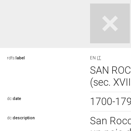
rdfs:
label
EN
IT
SAN ROCC
(sec. XVII
1700-17
dc:
date
San Rocco
dc:
description