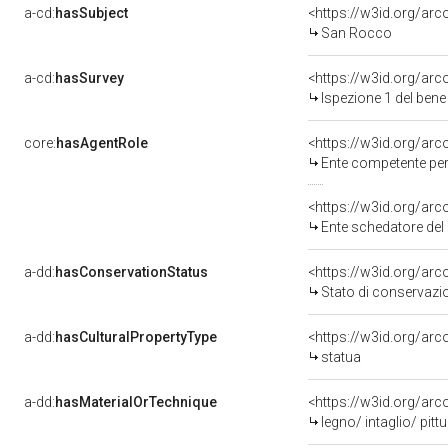
a-cd:
hasSubject
<https://w3id.org/a
San Rocco
a-cd:
hasSurvey
<https://w3id.org/ar
Ispezione 1 del be
core:
hasAgentRole
<https://w3id.org/ar
Ente competente per tutela de
<https://w3id.org/ar
Ente schedatore del bene 0900255751: Sop
a-dd:
hasConservationStatus
<https://w3id.org/ar
Stato di conservazi
a-dd:
hasCulturalPropertyType
<https://w3id.org/a
statua
a-dd:
hasMaterialOrTechnique
<https://w3id.org/arc
legno/ intaglio/ pitt