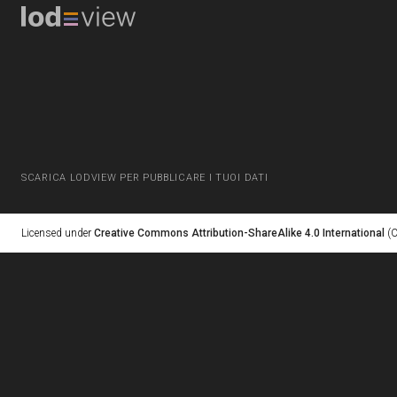
SCARICA LODVIEW PER PUBBLICARE I TUOI DATI
Licensed under
Creative Commons Attribution-ShareAlike 4.0 International
(C