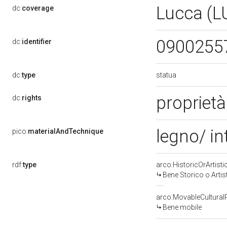
Lucca (L
dc:
coverage
0900255
dc:
identifier
statua
dc:
type
proprietà
dc:
rights
legno/ in
pico:
materialAndTechnique
rdf:
type
arco:HistoricOrArtisti
Bene Storico o Artis
arco:MovableCultural
Bene mobile