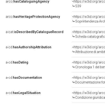
arco:
hasCataloguingAgency
<https://w3id.org/a
S39
arco:
hasHeritageProtectionAgency
<https://w3id.org/a
Soprintendenza Arche
a-cat:
isDescribedByCatalogueRecord
<https://w3id.org/a
Scheda catalografi
a-cd:
hasAuthorshipAttribution
<https://w3id.org/arc
Attribuzione di ambi
a-cd:
hasDating
<https://w3id.org/ar
Cronologia 1 del b
a-cd:
hasDocumentation
Documentazione foto
a-cd:
hasLegalSituation
Condizione giuridica