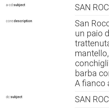
SAN RO
a-cd:
subject
San Rocco
core:
description
un paio d
trattenut
mantello,
conchigli
barba cor
A fianco 
SAN RO
dc:
subject