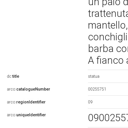
un paio d
trattenut
mantello,
conchigli
barba cor
A fianco 
statua
dc:
title
00255751
arco:
catalogueNumber
09
arco:
regionIdentifier
0900255
arco:
uniqueIdentifier