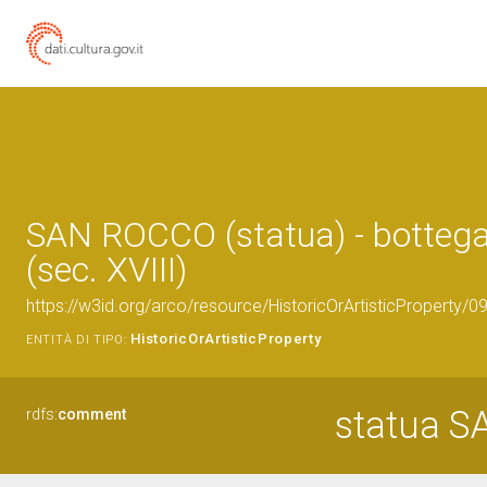
SAN ROCCO (statua) - botteg
(sec. XVIII)
https://w3id.org/arco/resource/HistoricOrArtisticProperty/
HistoricOrArtisticProperty
ENTITÀ DI TIPO:
statua 
rdfs:
comment