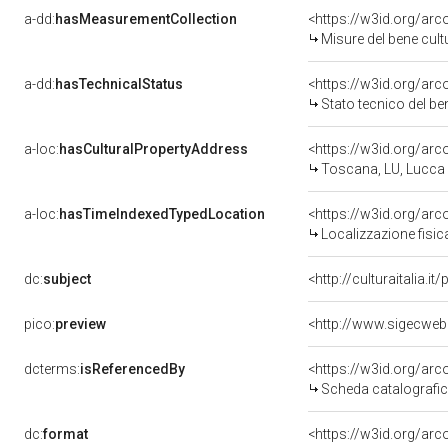
a-dd:
hasMeasurementCollection
<https://w3id.org/ar
Misure del bene cul
a-dd:
hasTechnicalStatus
<https://w3id.org/ar
Stato tecnico del b
a-loc:
hasCulturalPropertyAddress
<https://w3id.org/a
Toscana, LU, Lucca
a-loc:
hasTimeIndexedTypedLocation
<https://w3id.org/ar
Localizzazione fisic
dc:
subject
<http://culturaitalia.
pico:
preview
dcterms:
isReferencedBy
<https://w3id.org/a
Scheda catalografi
dc:
format
<https://w3id.org/ar