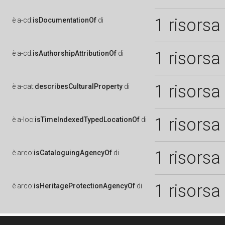
1 risorsa
è
a-cd:
isDocumentationOf
di
1 risorsa
è
a-cd:
isAuthorshipAttributionOf
di
1 risorsa
è
a-cat:
describesCulturalProperty
di
1 risorsa
è
a-loc:
isTimeIndexedTypedLocationOf
di
1 risorsa
è
arco:
isCataloguingAgencyOf
di
1 risorsa
è
arco:
isHeritageProtectionAgencyOf
di