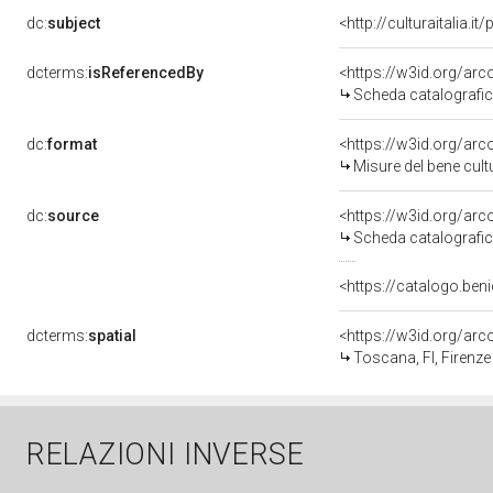
dc:
subject
<http://culturaitalia.
dcterms:
isReferencedBy
<https://w3id.org/a
Scheda catalografi
dc:
format
<https://w3id.org/ar
Misure del bene cul
dc:
source
<https://w3id.org/a
Scheda catalografi
<https://catalogo.beni
dcterms:
spatial
<https://w3id.org/a
Toscana, FI, Firenze
RELAZIONI INVERSE