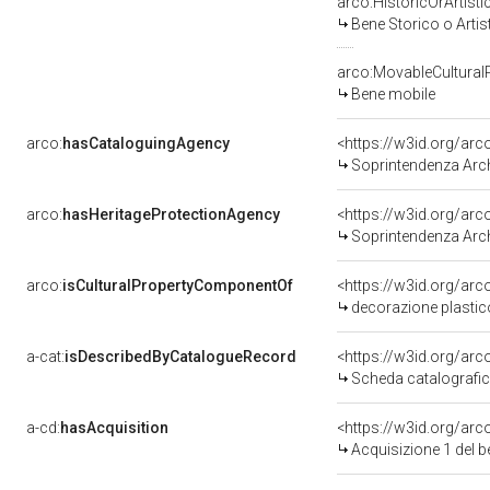
arco:HistoricOrArtisti
Bene Storico o Artis
arco:MovableCultural
Bene mobile
arco:
hasCataloguingAgency
<https://w3id.org/a
Soprintendenza Archeolog
arco:
hasHeritageProtectionAgency
<https://w3id.org/a
Soprintendenza Archeol
arco:
isCulturalPropertyComponentOf
<https://w3id.org/ar
decorazione plastico-
a-cat:
isDescribedByCatalogueRecord
<https://w3id.org/a
Scheda catalografi
a-cd:
hasAcquisition
<https://w3id.org/ar
Acquisizione 1 del 