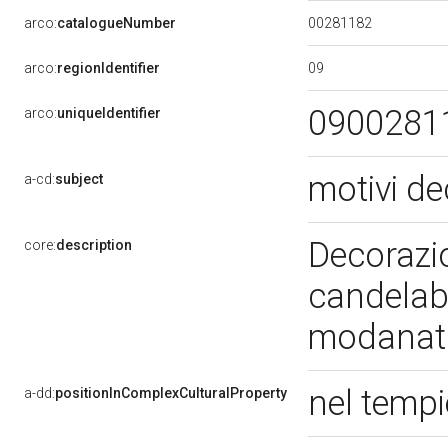
00281182
arco:
catalogueNumber
09
arco:
regionIdentifier
0900281
arco:
uniqueIdentifier
motivi de
a-cd:
subject
Decorazio
core:
description
candelabr
modanat
nel temp
a-dd:
positionInComplexCulturalProperty