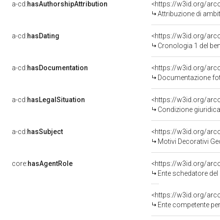
a-cd:
hasAuthorshipAttribution
<https://w3id.org/arc
Attribuzione di ambi
a-cd:
hasDating
<https://w3id.org/ar
Cronologia 1 del b
a-cd:
hasDocumentation
Documentazione foto
a-cd:
hasLegalSituation
<https://w3id.org/arc
Condizione giuridica
a-cd:
hasSubject
<https://w3id.org/a
Motivi Decorativi Ge
core:
hasAgentRole
<https://w3id.org/ar
Ente schedatore del bene 0900281
<https://w3id.org/ar
Ente competente per tutela del be