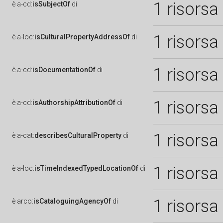
1 risorsa
è
a-cd:
isSubjectOf
di
1 risorsa
è
a-loc:
isCulturalPropertyAddressOf
di
1 risorsa
è
a-cd:
isDocumentationOf
di
1 risorsa
è
a-cd:
isAuthorshipAttributionOf
di
1 risorsa
è
a-cat:
describesCulturalProperty
di
1 risorsa
è
a-loc:
isTimeIndexedTypedLocationOf
di
1 risorsa
è
arco:
isCataloguingAgencyOf
di