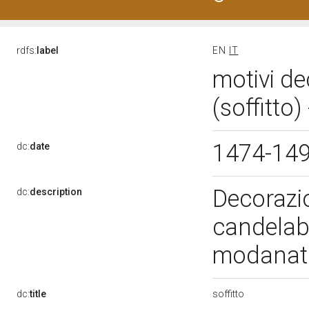
rdfs:
label
EN
IT
motivi de
(soffitto
1474-14
dc:
date
Decorazio
dc:
description
candelabr
modanat
soffitto
dc:
title