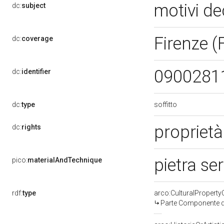
motivi de
dc:
subject
Firenze (
dc:
coverage
0900281
dc:
identifier
soffitto
dc:
type
propriet
dc:
rights
pietra se
pico:
materialAndTechnique
rdf:
type
arco:CulturalPropert
Parte Componente di