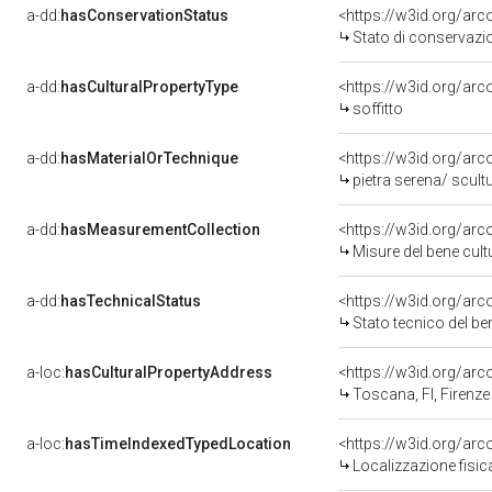
a-dd:
hasConservationStatus
<https://w3id.org/ar
Stato di conservazi
a-dd:
hasCulturalPropertyType
<https://w3id.org/a
soffitto
a-dd:
hasMaterialOrTechnique
<https://w3id.org/arc
pietra serena/ scult
a-dd:
hasMeasurementCollection
<https://w3id.org/ar
Misure del bene cul
a-dd:
hasTechnicalStatus
<https://w3id.org/ar
Stato tecnico del b
a-loc:
hasCulturalPropertyAddress
<https://w3id.org/a
Toscana, FI, Firenze
a-loc:
hasTimeIndexedTypedLocation
<https://w3id.org/ar
Localizzazione fisic