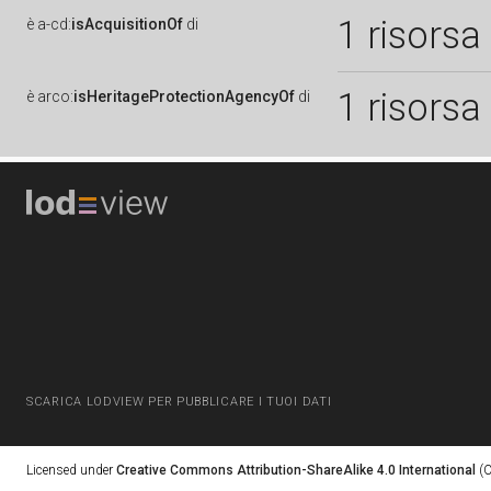
1 risorsa
è
a-cd:
isAcquisitionOf
di
1 risorsa
è
arco:
isHeritageProtectionAgencyOf
di
SCARICA LODVIEW PER PUBBLICARE I TUOI DATI
Licensed under
Creative Commons Attribution-ShareAlike 4.0 International
(C