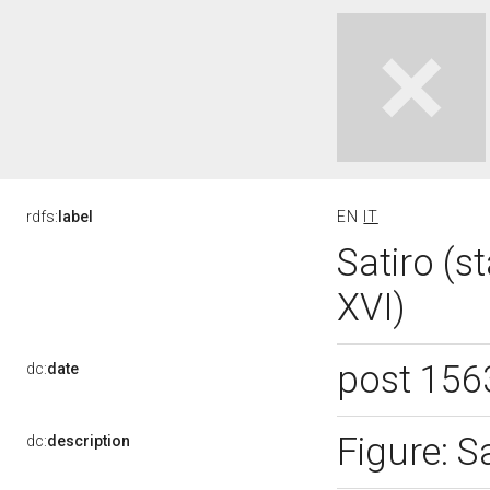
rdfs:
label
EN
IT
Satiro (s
XVI)
post 156
dc:
date
Figure: S
dc:
description