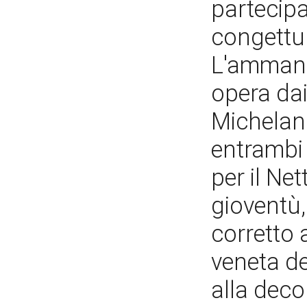
partecipa
congettur
L'ammanna
opera dai
Michelang
entrambi 
per il Ne
gioventù,
corretto 
veneta d
alla deco