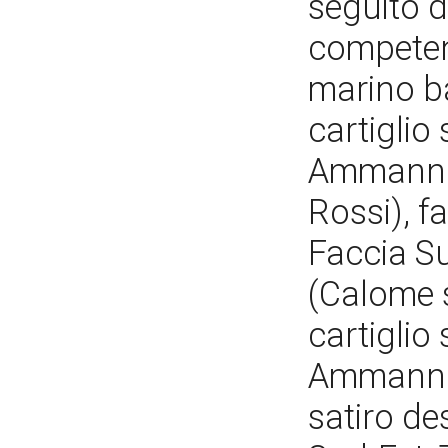
seguito d
competen
marino b
cartiglio
Ammannati
Rossi), 
Faccia Su
(Calome 
cartiglio
Ammannat
satiro de