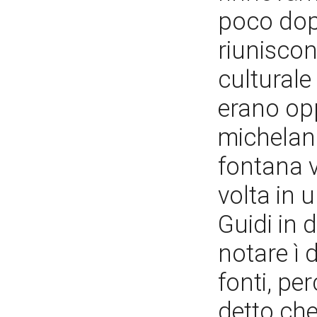
poco dopo
riuniscon
culturale 
erano op
michelang
fontana 
volta in 
Guidi in 
notare ì 
fonti, pe
detto che