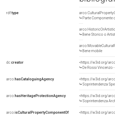
rdf:
type
arco:CulturalPropert
Parte Componente di
arco:HistoricOrArtisti
Bene Storico o Artis
arco:MovableCultural
Bene mobile
dc:
creator
<https://w3id.org/a
De Rossi Vincenzo 
arco:
hasCataloguingAgency
<https://w3id.org/a
Soprintendenza Speciale p
arco:
hasHeritageProtectionAgency
<https://w3id.org/a
Soprintendenza Archeol
arco:
isCulturalPropertyComponentOf
<https://w3id.org/ar