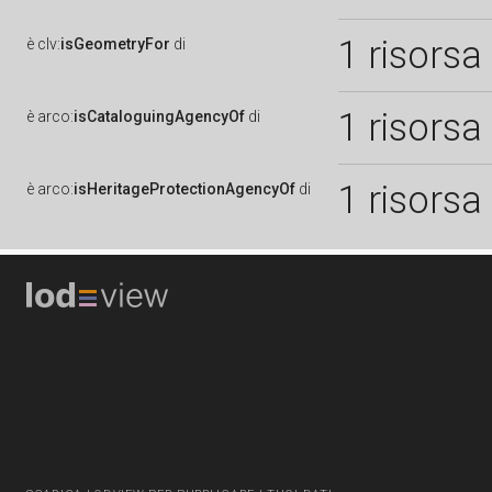
1 risorsa
è
clv:
isGeometryFor
di
1 risorsa
è
arco:
isCataloguingAgencyOf
di
1 risorsa
è
arco:
isHeritageProtectionAgencyOf
di