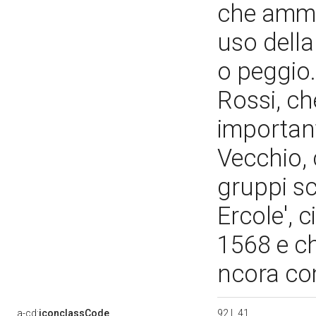
che ammo
uso dell
o peggio.
Rossi, ch
important
Vecchio,
gruppi scu
Ercole', 
1568 e ch
ncora com
92 L 41
a-cd:
iconclassCode