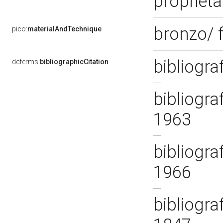
proprietà
bronzo/ 
pico:
materialAndTechnique
bibliogra
dcterms:
bibliographicCitation
bibliogra
1963
bibliogra
1966
bibliogra