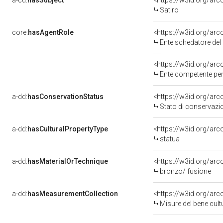
a-cd:
hasSubject
<https://w3id.org/a
Satiro
core:
hasAgentRole
<https://w3id.org/ar
Ente schedatore del bene 09002816
<https://w3id.org/ar
Ente competente per tutela del be
a-dd:
hasConservationStatus
<https://w3id.org/ar
Stato di conservazi
a-dd:
hasCulturalPropertyType
<https://w3id.org/a
statua
a-dd:
hasMaterialOrTechnique
<https://w3id.org/arc
bronzo/ fusione
a-dd:
hasMeasurementCollection
<https://w3id.org/ar
Misure del bene cul