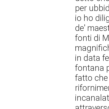
per ubbid
io ho dil
de' maest
fonti di 
magnifich
in data f
fontana pe
fatto che
rifornim
incanala
attravers