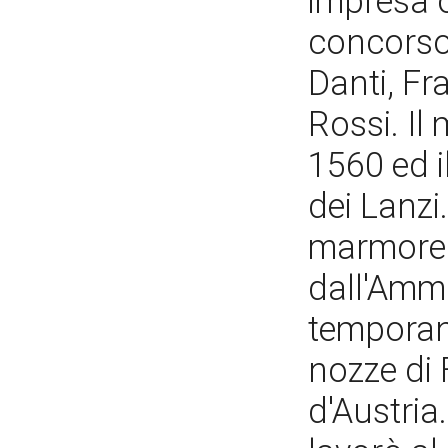
impresa o
concorso
Danti, F
Rossi. Il
1560 ed i
dei Lanzi.
marmoreo
dall'Amm
temporan
nozze di
d'Austria