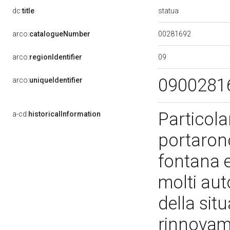
statua
dc:
title
00281692
arco:
catalogueNumber
09
arco:
regionIdentifier
0900281
arco:
uniqueIdentifier
Particola
a-cd:
historicalInformation
portarono
fontana e
molti auto
della situ
rinnovame