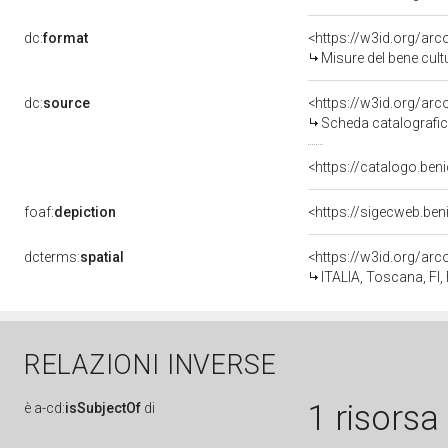
dc:
format
<https://w3id.org/ar
Misure del bene cul
dc:
source
<https://w3id.org/a
Scheda catalografi
<https://catalogo.beni
foaf:
depiction
<https://sigecweb.ben
dcterms:
spatial
<https://w3id.org/a
ITALIA, Toscana, FI,
RELAZIONI INVERSE
1 risorsa
è
a-cd:
isSubjectOf
di