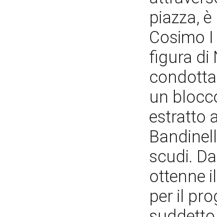
piazza, è
Cosimo I
figura di
condotta
un blocco
estratto 
Bandinell
scudi. Da
ottenne i
per il pr
suddetto