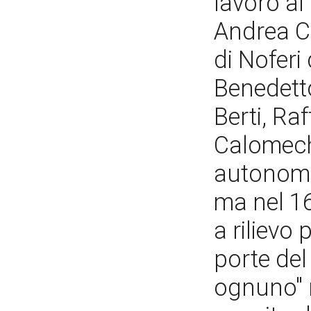
lavorò a
Andrea C
di Noferi
Benedett
Berti, Raf
Calomech
autonomo.
ma nel 16
a rilievo 
porte del
ognuno" n