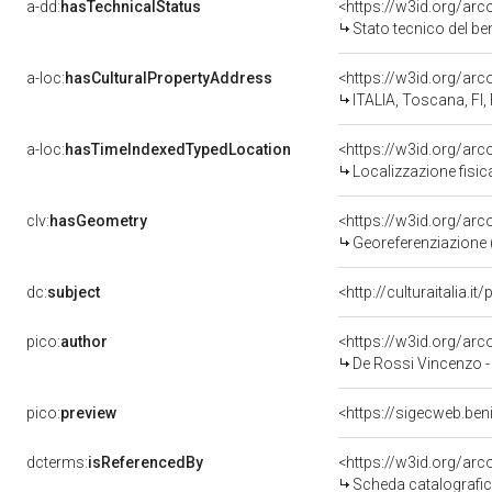
a-dd:
hasTechnicalStatus
<https://w3id.org/ar
Stato tecnico del b
a-loc:
hasCulturalPropertyAddress
<https://w3id.org/a
ITALIA, Toscana, FI,
a-loc:
hasTimeIndexedTypedLocation
<https://w3id.org/ar
Localizzazione fisic
clv:
hasGeometry
<https://w3id.org/ar
Georeferenziazione 
dc:
subject
<http://culturaitalia.
pico:
author
<https://w3id.org/a
De Rossi Vincenzo 
pico:
preview
<https://sigecweb.ben
dcterms:
isReferencedBy
<https://w3id.org/a
Scheda catalografi