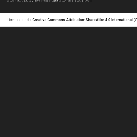
SCARICA LODVIEW PER PUBBLICARE I TUOI DATI
Licensed under
Creative Commons Attribution-ShareAlike 4.0 International
(C