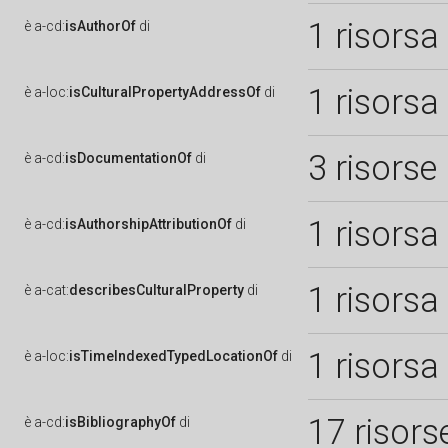
1 risorsa
è
a-cd:
isAuthorOf
di
1 risorsa
è
a-loc:
isCulturalPropertyAddressOf
di
3 risorse
è
a-cd:
isDocumentationOf
di
1 risorsa
è
a-cd:
isAuthorshipAttributionOf
di
1 risorsa
è
a-cat:
describesCulturalProperty
di
1 risorsa
è
a-loc:
isTimeIndexedTypedLocationOf
di
17 risors
è
a-cd:
isBibliographyOf
di