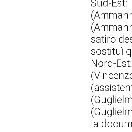
Sud-Est: 
(Ammannat
(Ammannat
satiro de
sostituì 
Nord-Est
(Vincenzo
(assisten
(Gugliel
(Gugliel
la docume