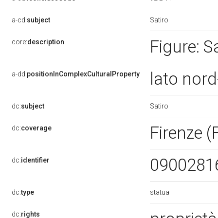
Satiro
a-cd:
subject
Figure: S
core:
description
lato nord
a-dd:
positionInComplexCulturalProperty
Satiro
dc:
subject
Firenze (
dc:
coverage
0900281
dc:
identifier
statua
dc:
type
dc:
rights