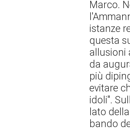
Marco. Ne
l'Ammanna
istanze r
questa su
allusioni
da augur
più dipin
evitare ch
idoli". S
lato dell
bando dei