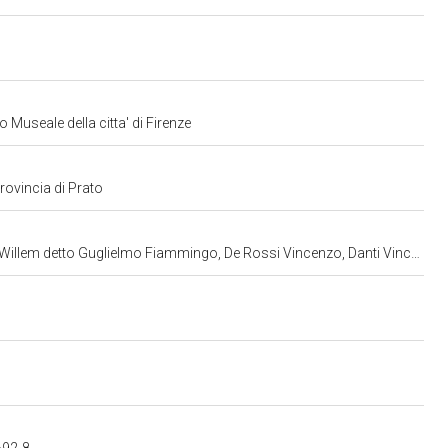
 Museale della citta' di Firenze
provincia di Prato
ngo, De Rossi Vincenzo, Danti Vincenzo, Buontalenti Bernardo (bottega) (sec. XVI)