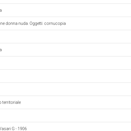
ia
vane donna nuda. Oggetti: cornucopia
ia
 territoriale
 Vasari G - 1906