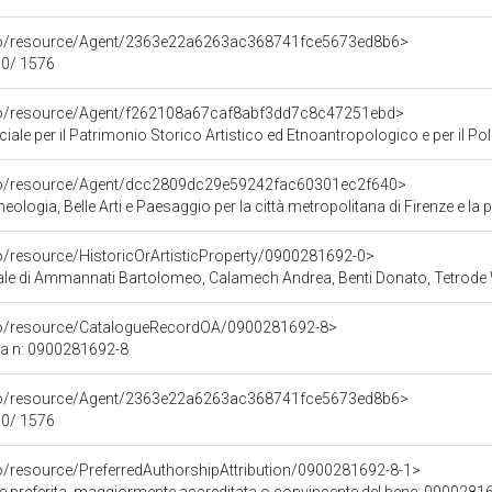
rco/resource/Agent/2363e22a6263ac368741fce5673ed8b6>
30/ 1576
rco/resource/Agent/f262108a67caf8abf3dd7c8c47251ebd>
ale per il Patrimonio Storico Artistico ed Etnoantropologico e per il Polo
rco/resource/Agent/dcc2809dc29e59242fac60301ec2f640>
ologia, Belle Arti e Paesaggio per la città metropolitana di Firenze e la 
co/resource/HistoricOrArtisticProperty/0900281692-0>
mmannati Bartolomeo, Calamech Andrea, Benti Donato, Tetrode Willem detto Guglielmo Fiammi
rco/resource/CatalogueRecordOA/0900281692-8>
ca n: 0900281692-8
rco/resource/Agent/2363e22a6263ac368741fce5673ed8b6>
30/ 1576
co/resource/PreferredAuthorshipAttribution/0900281692-8-1>