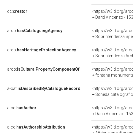
dc:
creator
<https://w3id.org/a
Danti Vincenzo - 15
arco:
hasCataloguingAgency
<https://w3id.org/a
Soprintendenza Speci
arco:
hasHeritageProtectionAgency
<https://w3id.org/a
Soprintendenza Arche
arco:
isCulturalPropertyComponentOf
<https://w3id.org/ar
fontana monumentale di A
a-cat:
isDescribedByCatalogueRecord
<https://w3id.org/a
Scheda catalografi
a-cd:
hasAuthor
<https://w3id.org/a
Danti Vincenzo - 15
a-cd:
hasAuthorshipAttribution
<https://w3id.org/ar