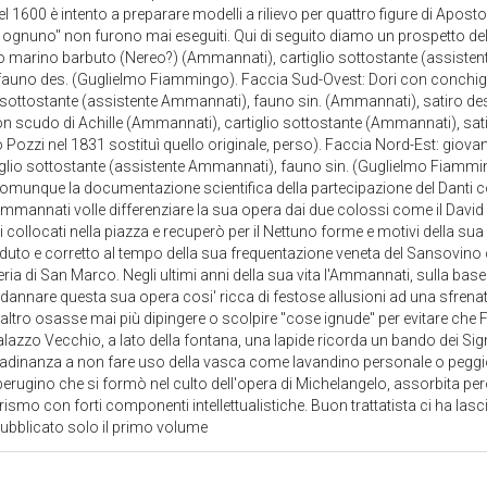
el 1600 è intento a preparare modelli a rilievo per quattro figure di Aposto
 ognuno" non furono mai eseguiti. Qui di seguito diamo un prospetto de
o marino barbuto (Nereo?) (Ammannati), cartiglio sottostante (assistent
 fauno des. (Guglielmo Fiammingo). Faccia Sud-Ovest: Dori con conchig
sottostante (assistente Ammannati), fauno sin. (Ammannati), satiro des
n scudo di Achille (Ammannati), cartiglio sottostante (Ammannati), satiro
 Pozzi nel 1831 sostituì quello originale, perso). Faccia Nord-Est: gio
tiglio sottostante (assistente Ammannati), fauno sin. (Guglielmo Fiammi
unque la documentazione scientifica della partecipazione del Danti c
'ammannati volle differenziare la sua opera dai due colossi come il David 
i collocati nella piazza e recuperò per il Nettuno forme e motivi della sua
uto e corretto al tempo della sua frequentazione veneta del Sansovino 
ria di San Marco. Negli ultimi anni della sua vita l'Ammannati, sulla base
ndannare questa sua opera cosi' ricca di festose allusioni ad una sfrena
tro osasse mai più dipingere o scolpire "cose ignude" per evitare che Fir
 Palazzo Vecchio, a lato della fontana, una lapide ricorda un bando dei Sig
adinanza a non fare uso della vasca come lavandino personale o peggio.
perugino che si formò nel culto dell'opera di Michelangelo, assorbita però 
smo con forti componenti intellettualistiche. Buon trattatista ci ha lasciat
 pubblicato solo il primo volume
1