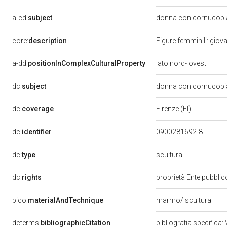
a-cd:
subject
donna con cornucop
core:
description
Figure femminili: gio
a-dd:
positionInComplexCulturalProperty
lato nord- ovest
dc:
subject
donna con cornucop
dc:
coverage
Firenze (FI)
dc:
identifier
0900281692-8
scultura
dc:
type
dc:
rights
proprietà Ente pubblico
pico:
materialAndTechnique
marmo/ scultura
dcterms:
bibliographicCitation
bibliografia specifica: