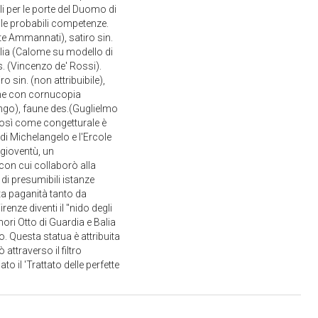
li per le porte del Duomo di
lle probabili competenze.
e Ammannati), satiro sin.
lia (Calome su modello di
. (Vincenzo de' Rossi).
 sin. (non attribuibile),
vane con cornucopia
ngo), faune des.(Guglielmo
osì come congetturale è
di Michelangelo e l'Ercole
 gioventù, un
con cui collaborò alla
 di presumibili istanze
ta paganità tanto da
enze diventi il "nido degli
nori Otto di Guardia e Balia
 Questa statua è attribuita
attraverso il filtro
o il 'Trattato delle perfette