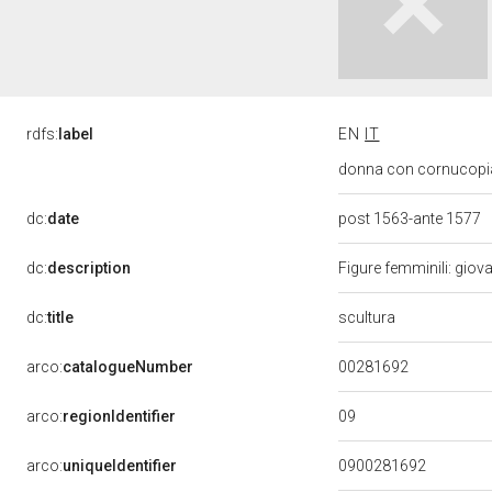
rdfs:
label
EN
IT
donna con cornucopia 
dc:
date
post 1563-ante 1577
dc:
description
Figure femminili: gio
scultura
dc:
title
00281692
arco:
catalogueNumber
09
arco:
regionIdentifier
arco:
uniqueIdentifier
0900281692