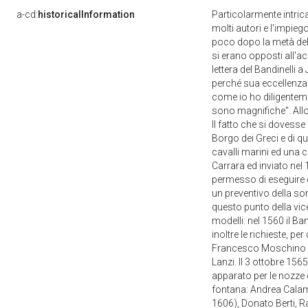
a-cd:
historicalInformation
Particolarmente intric
molti autori e l'impieg
poco dopo la metà del s
si erano opposti all'a
lettera del Bandinelli 
perché sua eccellenza p
come io ho diligenteme
sono magnifiche". Allo
Il fatto che si dovess
Borgo dei Greci e di q
cavalli marini ed una 
Carrara ed inviato nel
permesso di eseguire d
un preventivo della so
questo punto della vic
modelli: nel 1560 il B
inoltre le richieste, 
Francesco Moschino e V
Lanzi. Il 3 ottobre 1
apparato per le nozze
fontana: Andrea Calam
1606), Donato Berti, Ra