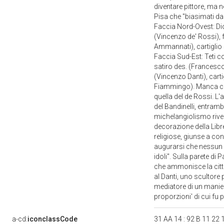
diventare pittore, ma n
Pisa che "biasimati da
Faccia Nord-Ovest: Di
(Vincenzo de' Rossi),
Ammannati), cartiglio 
Faccia Sud-Est: Teti co
satiro des. (Francesco
(Vincenzo Danti), car
Fiammingo). Manca com
quella del de Rossi. L
del Bandinelli, entramb
michelangiolismo rived
decorazione della Libre
religiose, giunse a co
augurarsi che nessun al
idoli". Sulla parete di
che ammonisce la citt
al Danti, uno scultore 
mediatore di un manieri
proporzioni' di cui fu
a-cd:
iconclassCode
31 AA 14 : 92 B 11 22 