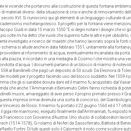
ate le vicende che portarono alla costruzione di questa fontana emblemat
o di materiali diversi- della situazione di crisi e anche di rinnovamento de
ecolo XVI. Si riuniscono qui gli elementi di un linguaggio culturale di un g
ccademismo michelangiolesco. Il progetto per la fontana viene menzionat
a Jacopo Guidi in data 15 marzo 1550 "E si degni notare ì disegni che io gi
iù volte mi ha detto che vuole che superino tutte le altre e per ubbidirlo, 
nte investigato e ricerco de' maestri che hanno lavorato sopra le fonti 
 schema si allude anche in data febbraio 1551, unitamente alla fontana per
e provvedere al rifornimento di acqua, eventualmente incanalata da port
ui alla piazza, è ricordato in una medaglia di Cosimo I che mostra una vas
condotta d'acqua. I documenti parlano di un blocco di marmo di notevoli
 1558 al Bandinelli che pagò un deposito di 50 scudi. Da Eleonora di Toled
ei modelli per il progetto facendo uso del blocco suddetto. Nel 1559 i
mma che gli si sarebbe dovuta dare ed il marmo fu acquistato dal Vasari 
enda che anche 1'Ammannati e Benvenuto Cellini fanno richiesta di poter
andinelli muore, amareggiato di aver perso il proprio primato presso il 
per questa impresa ormai divenuta una sorta di concorso, del Giambologna
incenzo de Rossi. Il marmo fu portato il 22 giugno 1560 ed il 17 ottob
565 il giga nte marmoreo, eseguito finalmente dall'Ammannati, fu espos
 di Francesco con Giovanna d'Austria. Uno stuolo di collaboratori lavor
ech (1514-1578), Gi rolamo di Noferi da Sassoferrato, Battista di Bene
ffaello Fortini. Dì tutti questi solo il Calomech è noto come scultore auto