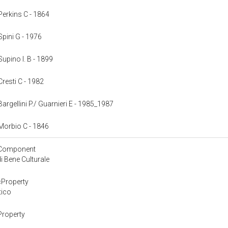
 Perkins C - 1864
 Spini G - 1976
 Supino I. B - 1899
 Cresti C - 1982
 Bargellini P./ Guarnieri E - 1985_1987
: Morbio C - 1846
yComponent
 Bene Culturale
cProperty
tico
Property