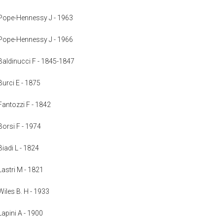
: Pope-Hennessy J - 1963
: Pope-Hennessy J - 1966
: Baldinucci F - 1845-1847
 Burci E - 1875
 Fantozzi F - 1842
 Borsi F - 1974
 Biadi L - 1824
 Lastri M - 1821
 Wiles B. H - 1933
 Lapini A - 1900