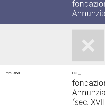
fondazion
Annunzia
rdfs:
label
EN
IT
fondazion
Annunzia
(sec. XVI