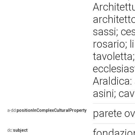
Architettu
architett
sassi; ces
rosario; l
tavoletta;
ecclesias
Araldica:
asini; ca
parete o
a-dd:
positionInComplexCulturalProperty
fondazion
dc:
subject