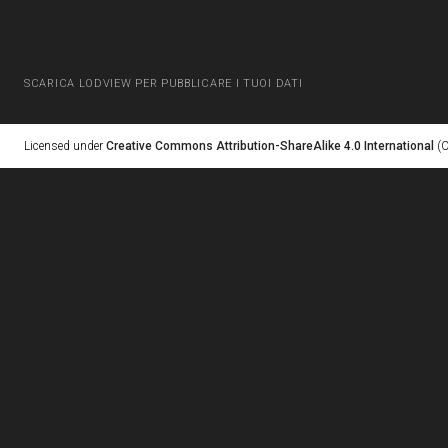
SCARICA LODVIEW PER PUBBLICARE I TUOI DATI
Licensed under
Creative Commons Attribution-ShareAlike 4.0 International
(C