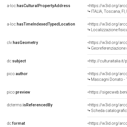
a-loc:
hasCulturalPropertyAddress
<https://w3id.org/a
ITALIA, Toscana, FI,
a-loc:
hasTimeIndexedTypedLocation
<https://w3id.org/ar
Localizzazione fisic
clv:
hasGeometry
<https://w3id.org/ar
Georeferenziazione 
dc:
subject
<http://culturaitalia.
pico:
author
<https://w3id.org/a
Mascagni Donato - 
pico:
preview
<https://sigecweb.ben
dcterms:
isReferencedBy
<https://w3id.org/a
Scheda catalografi
dc:
format
<https://w3id.org/ar