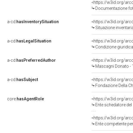
Documentazione foto
a-cd:
hasInventorySituation
<https://w3id.org/ar
Situazione inventar
a-cd:
hasLegalSituation
<https://w3id.org/arc
Condizione giuridica
a-cd:
hasPreferredAuthor
<https://w3id.org/a
Mascagni Donato - 
a-cd:
hasSubject
<https://w3id.org/a
Fondazione Della Ch
core:
hasAgentRole
<https://w3id.org/ar
Ente schedatore del
<https://w3id.org/ar
Ente competente per tutela del be