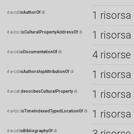
1 risorsa
è
a-cd:
isAuthorOf
di
1 risorsa
è
a-loc:
isCulturalPropertyAddressOf
di
4 risorse
è
a-cd:
isDocumentationOf
di
1 risorsa
è
a-cd:
isAuthorshipAttributionOf
di
1 risorsa
è
a-cat:
describesCulturalProperty
di
1 risorsa
è
a-loc:
isTimeIndexedTypedLocationOf
di
3 risorse
è
a-cd:
isBibliographyOf
di