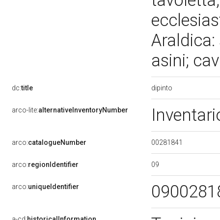
tavoletta;
ecclesias
Araldica:
asini; ca
dipinto
dc:
title
Inventari
arco-lite:
alternativeInventoryNumber
00281841
arco:
catalogueNumber
09
arco:
regionIdentifier
0900281
arco:
uniqueIdentifier
a-cd:
historicalInformation