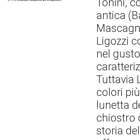
Tonini, c
antica (B
Mascagni
Ligozzi co
nel gusto
caratteriz
Tuttavia 
colori pi
lunetta d
chiostro 
storia de