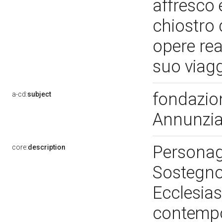
affresco 
chiostro 
opere rea
suo viag
fondazion
a-cd:
subject
Annunzi
Personagg
core:
description
Sostegno 
Ecclesias
contempor