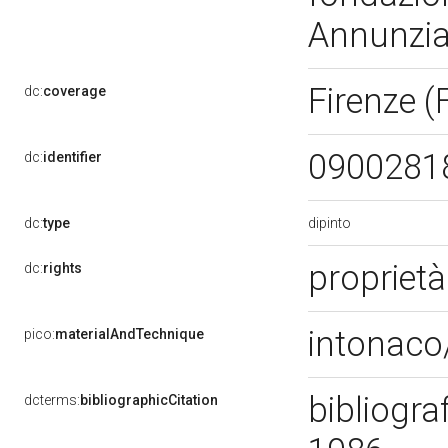
Annunzi
Firenze (
dc:
coverage
0900281
dc:
identifier
dipinto
dc:
type
propriet
dc:
rights
intonaco/
pico:
materialAndTechnique
bibliograf
dcterms:
bibliographicCitation