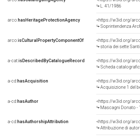
L. 41/1986
arco:
hasHeritageProtectionAgency
<https://w3id.org/a
Soprintendenza Archeol
arco:
isCulturalPropertyComponentOf
<https://w3id.org/ar
storia dei sette Santi fondatori e della nascita de
a-cat:
isDescribedByCatalogueRecord
<https://w3id.org/a
Scheda catalografi
a-cd:
hasAcquisition
<https://w3id.org/ar
Acquisizione 1 del 
a-cd:
hasAuthor
<https://w3id.org/a
Mascagni Donato - 
a-cd:
hasAuthorshipAttribution
<https://w3id.org/ar
Attribuzione di aut