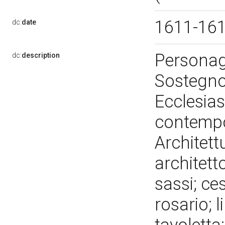
1611-16
dc:
date
Personagg
dc:
description
Sostegno 
Ecclesias
contempor
Architettu
architett
sassi; ces
rosario; l