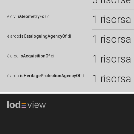
1 risorsa
è
clv:
isGeometryFor
di
1 risorsa
è
arco:
isCataloguingAgencyOf
di
1 risorsa
è
a-cd:
isAcquisitionOf
di
1 risorsa
è
arco:
isHeritageProtectionAgencyOf
di