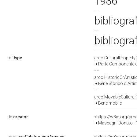
1986
bibliogra
bibliogra
rdf:
type
arco:CulturalPropert
Parte Componente di
arco:HistoricOrArtisti
Bene Storico o Artis
arco:MovableCultural
Bene mobile
dc:
creator
<https://w3id.org/a
Mascagni Donato - 
arco:
hasCataloguingAgency
<https://w3id.org/a