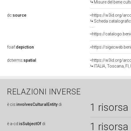
Misure del bene cul
dc:
source
<https://w3id.org/a
Scheda catalografi
<https://catalogo.beni
foaf:
depiction
<https://sigecweb.ben
dcterms:
spatial
<https://w3id.org/a
ITALIA, Toscana, FI,
RELAZIONI INVERSE
1 risorsa
è
cis:
involvesCulturalEntity
di
1 risorsa
è
a-cd:
isSubjectOf
di