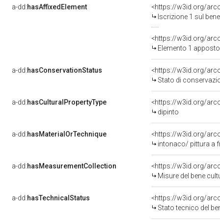
a-dd:
hasAffixedElement
<https://w3id.org/arc
Iscrizione 1 sul be
<https://w3id.org/ar
Elemento 1 apposto
a-dd:
hasConservationStatus
<https://w3id.org/ar
Stato di conservazi
a-dd:
hasCulturalPropertyType
<https://w3id.org/a
dipinto
a-dd:
hasMaterialOrTechnique
<https://w3id.org/arc
intonaco/ pittura a 
a-dd:
hasMeasurementCollection
<https://w3id.org/ar
Misure del bene cul
a-dd:
hasTechnicalStatus
<https://w3id.org/ar
Stato tecnico del b