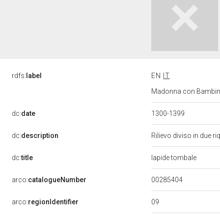
rdfs:
label
EN
IT
Madonna con Bambino e
dc:
date
1300-1399
dc:
description
Rilievo diviso in due r
dc:
title
lapide tombale
00285404
arco:
catalogueNumber
09
arco:
regionIdentifier