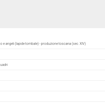
 angeli (lapide tombale) - produzione toscana (sec. XIV)
iquadri