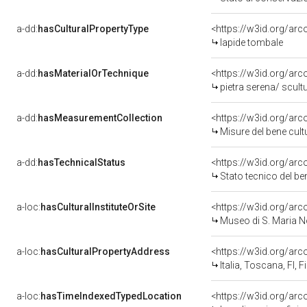
a-dd:
hasCulturalPropertyType
<https://w3id.org/a
lapide tombale
a-dd:
hasMaterialOrTechnique
<https://w3id.org/arc
pietra serena/ scult
a-dd:
hasMeasurementCollection
<https://w3id.org/ar
Misure del bene cul
a-dd:
hasTechnicalStatus
<https://w3id.org/ar
Stato tecnico del b
a-loc:
hasCulturalInstituteOrSite
<https://w3id.org/ar
Museo di S. Maria N
a-loc:
hasCulturalPropertyAddress
<https://w3id.org/a
Italia, Toscana, FI, F
a-loc:
hasTimeIndexedTypedLocation
<https://w3id.org/ar