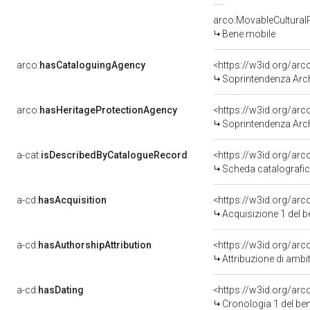
arco:MovableCultural
Bene mobile
arco:
hasCataloguingAgency
<https://w3id.org/a
Soprintendenza Archeo
arco:
hasHeritageProtectionAgency
<https://w3id.org/a
Soprintendenza Arche
a-cat:
isDescribedByCatalogueRecord
<https://w3id.org/a
Scheda catalografi
a-cd:
hasAcquisition
<https://w3id.org/ar
Acquisizione 1 del 
a-cd:
hasAuthorshipAttribution
<https://w3id.org/arc
Attribuzione di ambi
a-cd:
hasDating
<https://w3id.org/ar
Cronologia 1 del b