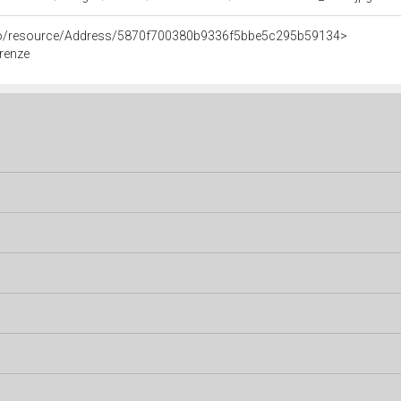
rco/resource/Address/5870f700380b9336f5bbe5c295b59134>
irenze