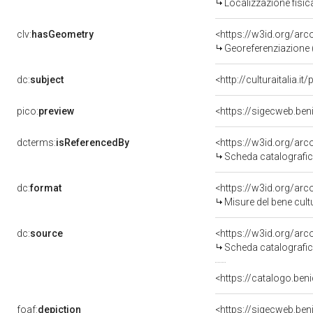
Localizzazione fisic
clv:
hasGeometry
<https://w3id.org/ar
Georeferenziazione 
dc:
subject
<http://culturaitalia.
pico:
preview
<https://sigecweb.ben
dcterms:
isReferencedBy
<https://w3id.org/a
Scheda catalografi
dc:
format
<https://w3id.org/ar
Misure del bene cul
dc:
source
<https://w3id.org/a
Scheda catalografi
<https://catalogo.beni
foaf:
depiction
<https://sigecweb.ben