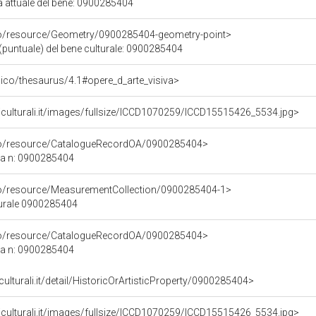
a attuale del bene: 0900285404
co/resource/Geometry/0900285404-geometry-point>
(puntuale) del bene culturale: 0900285404
it/pico/thesaurus/4.1#opere_d_arte_visiva>
iculturali.it/images/fullsize/ICCD1070259/ICCD15515426_5534.jpg>
rco/resource/CatalogueRecordOA/0900285404>
ca n: 0900285404
co/resource/MeasurementCollection/0900285404-1>
turale 0900285404
rco/resource/CatalogueRecordOA/0900285404>
ca n: 0900285404
culturali.it/detail/HistoricOrArtisticProperty/0900285404>
iculturali.it/images/fullsize/ICCD1070259/ICCD15515426_5534.jpg>