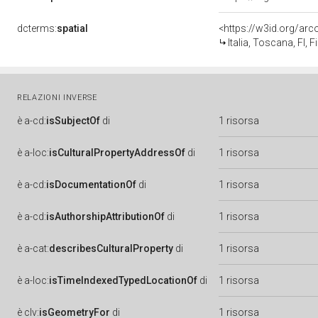
dcterms:
spatial
<https://w3id.org/a
Italia, Toscana, FI, F
RELAZIONI INVERSE
è
a-cd:
isSubjectOf
di
1 risorsa
è
a-loc:
isCulturalPropertyAddressOf
di
1 risorsa
è
a-cd:
isDocumentationOf
di
1 risorsa
è
a-cd:
isAuthorshipAttributionOf
di
1 risorsa
è
a-cat:
describesCulturalProperty
di
1 risorsa
è
a-loc:
isTimeIndexedTypedLocationOf
di
1 risorsa
è
clv:
isGeometryFor
di
1 risorsa