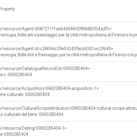
Property
rco/resource/Agent/d387211f1ae64d346f2f89680354a3f5>
logia, belle arti e paesaggio per la città metropolitana di Firenze e le p
rco/resource/Agent/dcc2809dc29e59242fac60301ec2f640>
ologia, Belle Arti e Paesaggio per la città metropolitana di Firenze e la 
rco/resource/CatalogueRecordOA/0900285404>
ca n: 0900285404
co/resource/Acquisition/0900285404-acquisition-1>
bene culturale: 0900285404
o/resource/CulturalScopeAttribution/0900285404-cultural-scope-attrib
to culturale del bene: 0900285404
co/resource/Dating/0900285404-1>
ene 0900285404