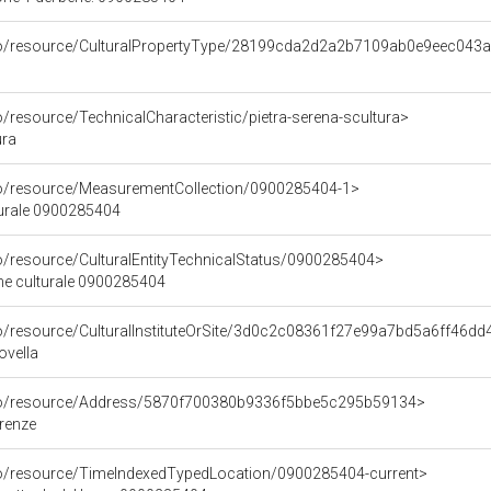
rco/resource/CulturalPropertyType/28199cda2d2a2b7109ab0e9eec043
o/resource/TechnicalCharacteristic/pietra-serena-scultura>
ura
co/resource/MeasurementCollection/0900285404-1>
turale 0900285404
co/resource/CulturalEntityTechnicalStatus/0900285404>
ene culturale 0900285404
co/resource/CulturalInstituteOrSite/3d0c2c08361f27e99a7bd5a6ff46dd
ovella
rco/resource/Address/5870f700380b9336f5bbe5c295b59134>
irenze
co/resource/TimeIndexedTypedLocation/0900285404-current>