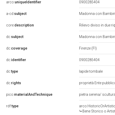
arco:
uniqueIdentifier
0900285404
a-cd:
subject
Madonna con Bambino
core:
description
Rilievo diviso in due r
dc:
subject
Madonna con Bambino
dc:
coverage
Firenze (FI)
dc:
identifier
0900285404
dc:
type
lapide tombale
dc:
rights
proprietà Ente pubblico
pico:
materialAndTechnique
pietra serena/ scultur
rdf:
type
arco:HistoricOrArtisti
Bene Storico o Artis