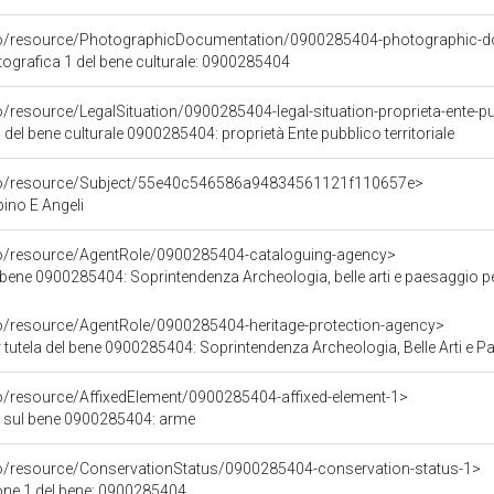
rco/resource/PhotographicDocumentation/0900285404-photographic-d
grafica 1 del bene culturale: 0900285404
/resource/LegalSituation/0900285404-legal-situation-proprieta-ente-pub
 del bene culturale 0900285404: proprietà Ente pubblico territoriale
rco/resource/Subject/55e40c546586a94834561121f110657e>
no E Angeli
co/resource/AgentRole/0900285404-cataloguing-agency>
bene 0900285404: Soprintendenza Archeologia, belle arti e paesaggio per l
co/resource/AgentRole/0900285404-heritage-protection-agency>
tutela del bene 0900285404: Soprintendenza Archeologia, Belle Arti e Paes
co/resource/AffixedElement/0900285404-affixed-element-1>
 sul bene 0900285404: arme
co/resource/ConservationStatus/0900285404-conservation-status-1>
one 1 del bene: 0900285404