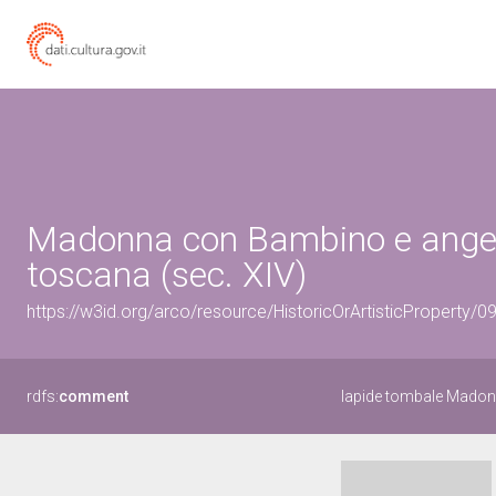
Madonna con Bambino e angeli
toscana (sec. XIV)
https://w3id.org/arco/resource/HistoricOrArtisticProperty/
rdfs:
comment
lapide tombale Madon