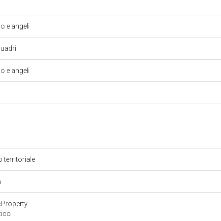
 e angeli
iquadri
 e angeli
 territoriale
a
cProperty
tico