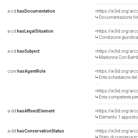
a-cd:
hasDocumentation
<https://w3id.org/a
Documentazione foto
a-cd:
hasLegalSituation
<https://w3id.org/arco
Condizione giuridica
a-cd:
hasSubject
<https://w3id.org/a
Madonna Con Bambi
core:
hasAgentRole
<https://w3id.org/ar
Ente schedatore del 
<https://w3id.org/ar
Ente competente per 
a-dd:
hasAffixedElement
<https://w3id.org/ar
Elemento 1 apposto
a-dd:
hasConservationStatus
<https://w3id.org/ar
Stato di conservazi