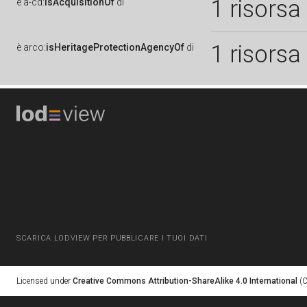
1 risorsa
è
a-cd:
isAcquisitionOf
di
1 risorsa
è
arco:
isHeritageProtectionAgencyOf
di
SCARICA LODVIEW PER PUBBLICARE I TUOI DATI
Licensed under
Creative Commons Attribution-ShareAlike 4.0 International
(C