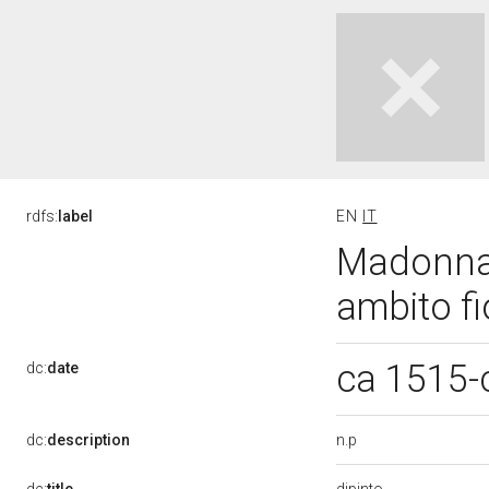
rdfs:
label
EN
IT
Madonna 
ambito fi
ca 1515-
dc:
date
n.p
dc:
description
dipinto