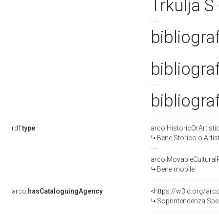
Trkulja S
bibliogra
bibliogra
bibliogra
rdf:
type
arco:HistoricOrArtisti
Bene Storico o Artis
arco:MovableCultural
Bene mobile
arco:
hasCataloguingAgency
<https://w3id.org/a
Soprintendenza Speciale p