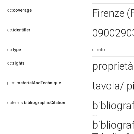
Firenze (
dc:
coverage
0900290
dc:
identifier
dipinto
dc:
type
propriet
dc:
rights
tavola/ p
pico:
materialAndTechnique
bibliogra
dcterms:
bibliographicCitation
bibliogra