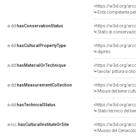
<https://w3id.org/ar
Ente competente per 
a-dd:
hasConservationStatus
<https://w3id.org/ar
Stato di conservazi
a-dd:
hasCulturalPropertyType
<https://w3id.org/a
dipinto
a-dd:
hasMaterialOrTechnique
<https://w3id.org/arc
tavola/ pittura a olio
a-dd:
hasMeasurementCollection
<https://w3id.org/ar
Misure del bene cul
a-dd:
hasTechnicalStatus
<https://w3id.org/ar
Stato tecnico del b
a-loc:
hasCulturalInstituteOrSite
<https://w3id.org/ar
Museo del Cenacolo 