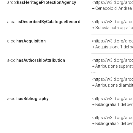
arco:
hasHeritageProtectionAgency
<https://w3id.org/a
Cenacolo di Andrea d
a-cat:
isDescribedByCatalogueRecord
<https://w3id.org/a
Scheda catalografi
a-cd:
hasAcquisition
<https://w3id.org/ar
Acquisizione 1 del 
a-cd:
hasAuthorshipAttribution
<https://w3id.org/arc
Attribuzione superat
<https://w3id.org/arc
Attribuzione di ambi
a-cd:
hasBibliography
<https://w3id.org/ar
Bibliografia 1 del b
<https://w3id.org/ar
Bibliografia 2 del b