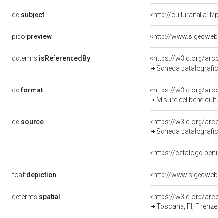
dc:
subject
<http://culturaitalia.
pico:
preview
<http://www.sigecweb
dcterms:
isReferencedBy
<https://w3id.org/a
Scheda catalografi
dc:
format
<https://w3id.org/ar
Misure del bene cul
dc:
source
<https://w3id.org/a
Scheda catalografi
<https://catalogo.beni
foaf:
depiction
<http://www.sigecweb
dcterms:
spatial
<https://w3id.org/a
Toscana, FI, Firenze