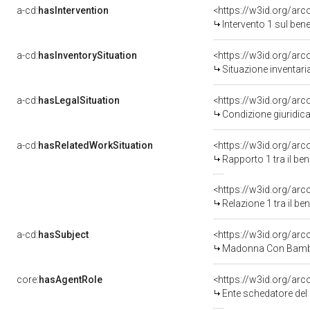
a-cd:
hasIntervention
<https://w3id.org/arc
Intervento 1 sul be
a-cd:
hasInventorySituation
<https://w3id.org/ar
Situazione inventar
a-cd:
hasLegalSituation
<https://w3id.org/arc
Condizione giuridica
a-cd:
hasRelatedWorkSituation
<https://w3id.org/ar
Rapporto 1 tra il be
<https://w3id.org/arc
Relazione 1 tra il b
a-cd:
hasSubject
<https://w3id.org/a
Madonna Con Bambi
core:
hasAgentRole
<https://w3id.org/ar
Ente schedatore del bene 09002903