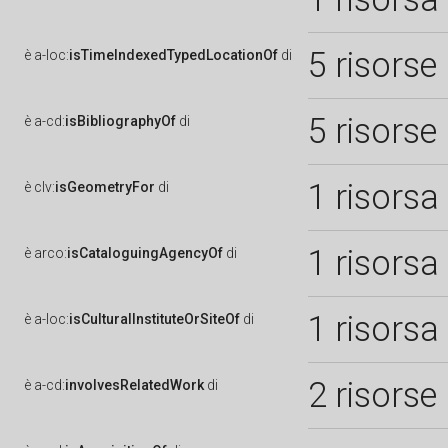
5 risorse
è
a-loc:
isTimeIndexedTypedLocationOf
di
5 risorse
è
a-cd:
isBibliographyOf
di
1 risorsa
è
clv:
isGeometryFor
di
1 risorsa
è
arco:
isCataloguingAgencyOf
di
1 risorsa
è
a-loc:
isCulturalInstituteOrSiteOf
di
2 risorse
è
a-cd:
involvesRelatedWork
di