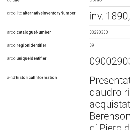
dc:
title
inv. 1890
arco-lite:
alternativeInventoryNumber
00290333
arco:
catalogueNumber
09
arco:
regionIdentifier
0900290
arco:
uniqueIdentifier
Presentat
a-cd:
historicalInformation
qaudro ri
acquistat
Berenson
di Piero 