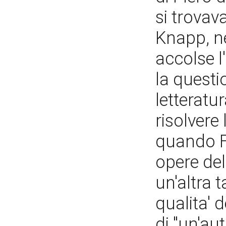
si trovav
Knapp, n
accolse l
la questi
letteratu
risolvere 
quando Fe
opere del
un'altra 
qualita' 
di "un'aut