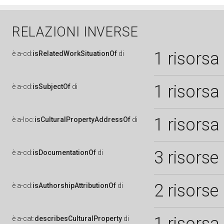
RELAZIONI INVERSE
1 risorsa
è
a-cd:
isRelatedWorkSituationOf
di
1 risorsa
è
a-cd:
isSubjectOf
di
1 risorsa
è
a-loc:
isCulturalPropertyAddressOf
di
3 risorse
è
a-cd:
isDocumentationOf
di
2 risorse
è
a-cd:
isAuthorshipAttributionOf
di
1 risorsa
è
a-cat:
describesCulturalProperty
di