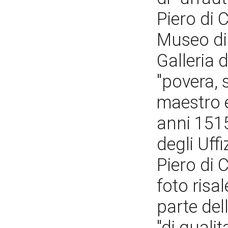
Piero di 
Museo di 
Galleria 
"povera, 
maestro e
anni 1515
degli Uffi
Piero di 
foto risa
parte del
"di qualit