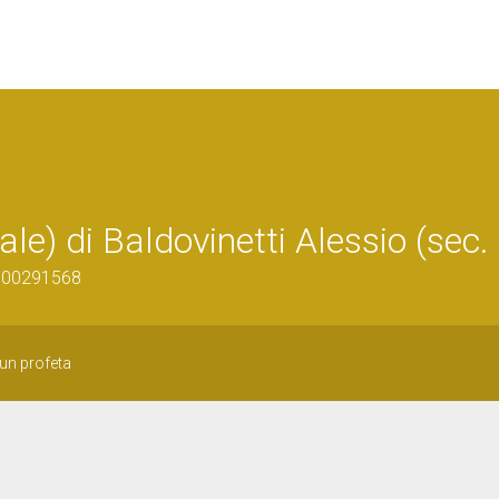
le) di Baldovinetti Alessio (sec.
0900291568
 un profeta