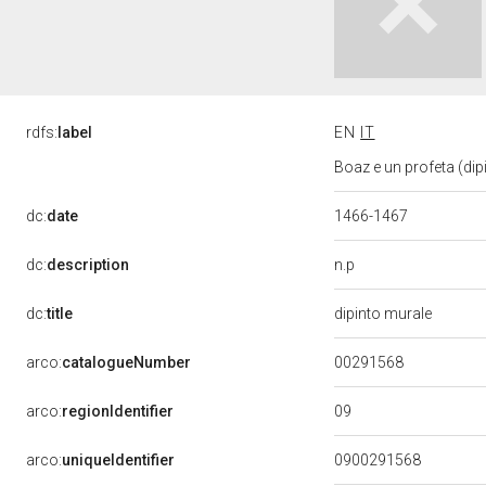
rdfs:
label
EN
IT
Boaz e un profeta (dip
dc:
date
1466-1467
n.p
dc:
description
dc:
title
dipinto murale
00291568
arco:
catalogueNumber
09
arco:
regionIdentifier
arco:
uniqueIdentifier
0900291568