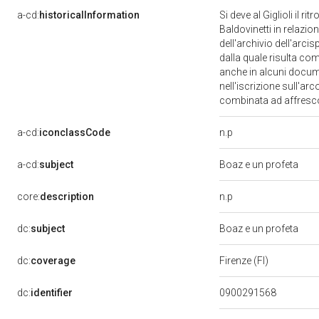
a-cd:
historicalInformation
Si deve al Giglioli il r
Baldovinetti in relazio
dell'archivio dell'arc
dalla quale risulta co
anche in alcuni docume
nell'iscrizione sull'ar
combinata ad affresco
n.p
a-cd:
iconclassCode
a-cd:
subject
Boaz e un profeta
n.p
core:
description
dc:
subject
Boaz e un profeta
dc:
coverage
Firenze (FI)
dc:
identifier
0900291568