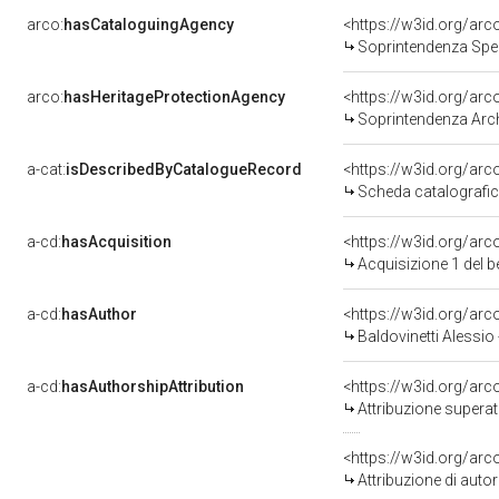
arco:
hasCataloguingAgency
<https://w3id.org/a
Soprintendenza Speci
arco:
hasHeritageProtectionAgency
<https://w3id.org/a
Soprintendenza Arche
a-cat:
isDescribedByCatalogueRecord
<https://w3id.org/a
Scheda catalografi
a-cd:
hasAcquisition
<https://w3id.org/ar
Acquisizione 1 del 
a-cd:
hasAuthor
<https://w3id.org/a
Baldovinetti Alessio
a-cd:
hasAuthorshipAttribution
<https://w3id.org/arc
Attribuzione superat
<https://w3id.org/ar
Attribuzione di aut