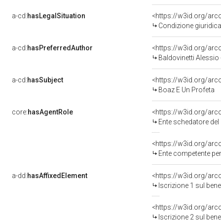
a-cd:
hasLegalSituation
<https://w3id.org/arc
Condizione giuridica
a-cd:
hasPreferredAuthor
<https://w3id.org/a
Baldovinetti Alessio
a-cd:
hasSubject
<https://w3id.org/a
Boaz E Un Profeta
core:
hasAgentRole
<https://w3id.org/ar
Ente schedatore del 
<https://w3id.org/ar
Ente competente per 
a-dd:
hasAffixedElement
<https://w3id.org/arc
Iscrizione 1 sul be
<https://w3id.org/arc
Iscrizione 2 sul be