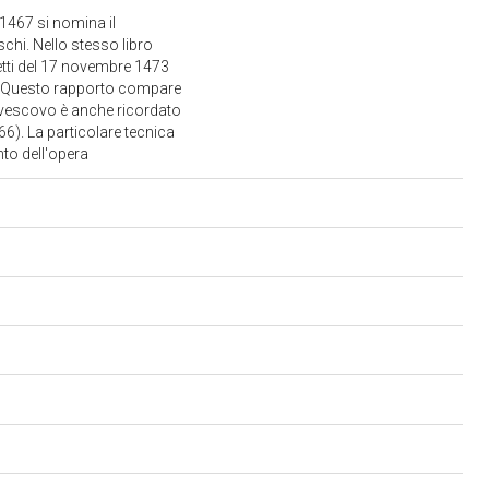
e 1467 si nomina il
schi. Nello stesso libro
etti del 17 novembre 1473
sta. Questo rapporto compare
l vescovo è anche ricordato
66). La particolare tecnica
nto dell'opera