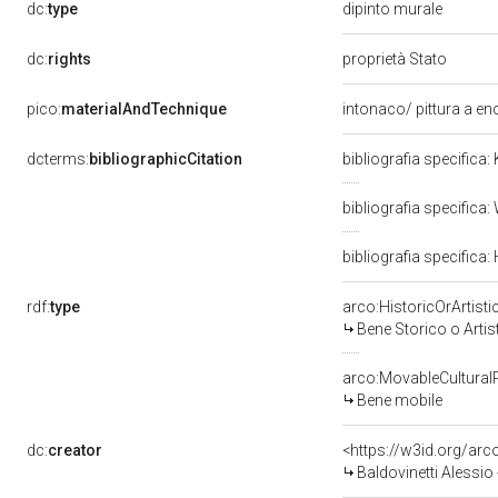
dc:
type
dipinto murale
dc:
rights
proprietà Stato
pico:
materialAndTechnique
intonaco/ pittura a e
dcterms:
bibliographicCitation
bibliografia specifica
bibliografia specific
bibliografia specifica:
rdf:
type
arco:HistoricOrArtisti
Bene Storico o Artis
arco:MovableCultural
Bene mobile
dc:
creator
<https://w3id.org/a
Baldovinetti Alessio