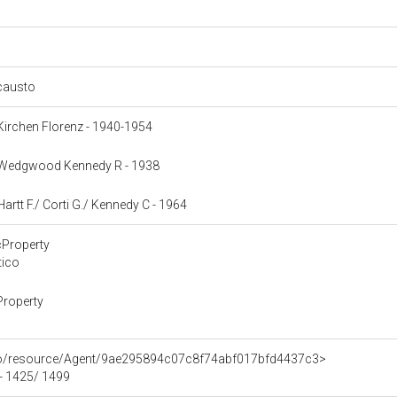
ncausto
: Kirchen Florenz - 1940-1954
a: Wedgwood Kennedy R - 1938
 Hartt F./ Corti G./ Kennedy C - 1964
cProperty
tico
Property
rco/resource/Agent/9ae295894c07c8f74abf017bfd4437c3>
 - 1425/ 1499