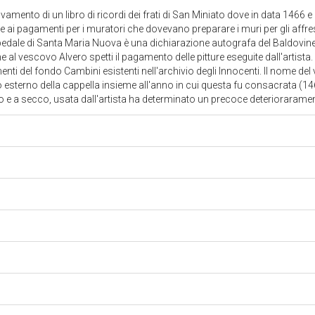
itrovamento di un libro di ricordi dei frati di San Miniato dove in data 1466 
ne ai pagamenti per i muratori che dovevano preparare i muri per gli affre
ispedale di Santa Maria Nuova è una dichiarazione autografa del Baldovin
me al vescovo Alvero spetti il pagamento delle pitture eseguite dall'arti
nti del fondo Cambini esistenti nell'archivio degli Innocenti. Il nome de
co esterno della cappella insieme all'anno in cui questa fu consacrata (14
 e a secco, usata dall'artista ha determinato un precoce deteriorarame