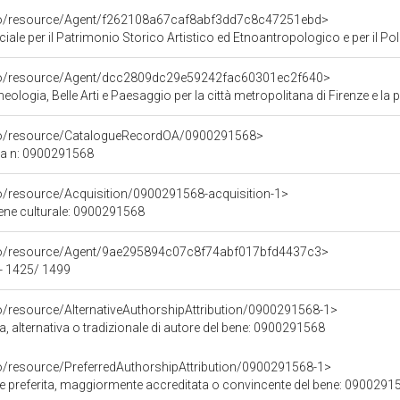
rco/resource/Agent/f262108a67caf8abf3dd7c8c47251ebd>
ale per il Patrimonio Storico Artistico ed Etnoantropologico e per il Polo
rco/resource/Agent/dcc2809dc29e59242fac60301ec2f640>
ologia, Belle Arti e Paesaggio per la città metropolitana di Firenze e la 
rco/resource/CatalogueRecordOA/0900291568>
ca n: 0900291568
co/resource/Acquisition/0900291568-acquisition-1>
bene culturale: 0900291568
rco/resource/Agent/9ae295894c07c8f74abf017bfd4437c3>
 - 1425/ 1499
o/resource/AlternativeAuthorshipAttribution/0900291568-1>
a, alternativa o tradizionale di autore del bene: 0900291568
co/resource/PreferredAuthorshipAttribution/0900291568-1>
ore preferita, maggiormente accreditata o convincente del bene: 0900291