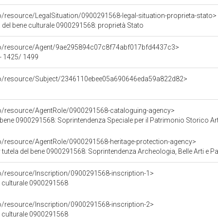
o/resource/LegalSituation/0900291568-legal-situation-proprieta-stato>
 del bene culturale 0900291568: proprietà Stato
rco/resource/Agent/9ae295894c07c8f74abf017bfd4437c3>
 - 1425/ 1499
rco/resource/Subject/2346110ebee05a690646eda59a822d82>
co/resource/AgentRole/0900291568-cataloguing-agency>
bene 0900291568: Soprintendenza Speciale per il Patrimonio Storico Artisti
co/resource/AgentRole/0900291568-heritage-protection-agency>
tutela del bene 0900291568: Soprintendenza Archeologia, Belle Arti e Paes
o/resource/Inscription/0900291568-inscription-1>
ne culturale 0900291568
o/resource/Inscription/0900291568-inscription-2>
ne culturale 0900291568