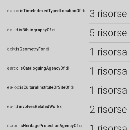
3 risorse
è
a-loc:
isTimeIndexedTypedLocationOf
di
5 risorse
è
a-cd:
isBibliographyOf
di
1 risorsa
è
clv:
isGeometryFor
di
1 risorsa
è
arco:
isCataloguingAgencyOf
di
1 risorsa
è
a-loc:
isCulturalInstituteOrSiteOf
di
2 risorse
è
a-cd:
involvesRelatedWork
di
1 risorsa
è
arco:
isHeritageProtectionAgencyOf
di