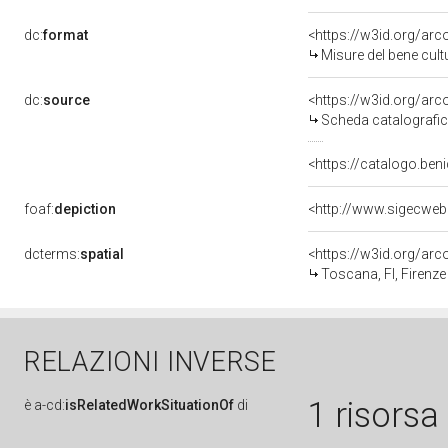
dc:
format
<https://w3id.org/ar
Misure del bene cul
dc:
source
<https://w3id.org/a
Scheda catalografi
<https://catalogo.beni
foaf:
depiction
<http://www.sigecweb
dcterms:
spatial
<https://w3id.org/a
Toscana, FI, Firenze
RELAZIONI INVERSE
1 risorsa
è
a-cd:
isRelatedWorkSituationOf
di