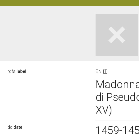
rdfs:
label
EN
IT
Madonna 
di Pseudo
XV)
1459-14
dc:
date