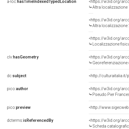
a-loc:
hasTimeIndexedTypedLocation
<https://w3id.org/ar
Altra localizzazione
<https://w3id.org/ar
Altra localizzazione
<https://w3id.org/ar
Localizzazione fisic
clv:
hasGeometry
<https://w3id.org/ar
Georeferenziazione 
dc:
subject
<http://culturaitalia.
pico:
author
<https://w3id.org/a
Pseudo Pier Frances
pico:
preview
<http://www.sigecweb
dcterms:
isReferencedBy
<https://w3id.org/a
Scheda catalografi