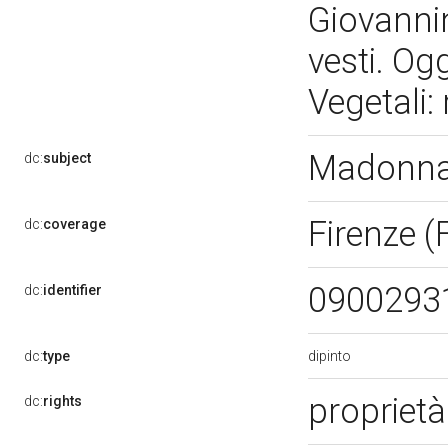
Giovannin
vesti. Ogg
Vegetali:
Madonna 
dc:
subject
Firenze (
dc:
coverage
0900293
dc:
identifier
dipinto
dc:
type
propriet
dc:
rights