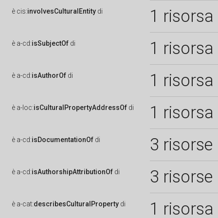
1 risorsa
è
cis:
involvesCulturalEntity
di
1 risorsa
è
a-cd:
isSubjectOf
di
1 risorsa
è
a-cd:
isAuthorOf
di
1 risorsa
è
a-loc:
isCulturalPropertyAddressOf
di
3 risorse
è
a-cd:
isDocumentationOf
di
3 risorse
è
a-cd:
isAuthorshipAttributionOf
di
1 risorsa
è
a-cat:
describesCulturalProperty
di