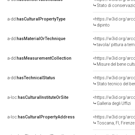
Stato di conservazi
a-dd:
hasCulturalPropertyType
<https://w3id.org/a
dipinto
a-dd:
hasMaterialOrTechnique
<https://w3id.org/arc
tavola/ pittura a te
a-dd:
hasMeasurementCollection
<https://w3id.org/ar
Misure del bene cul
a-dd:
hasTechnicalStatus
<https://w3id.org/ar
Stato tecnico del b
a-loc:
hasCulturalInstituteOrSite
<https://w3id.org/ar
Galleria degli Uffizi
a-loc:
hasCulturalPropertyAddress
<https://w3id.org/a
Toscana, FI, Firenze