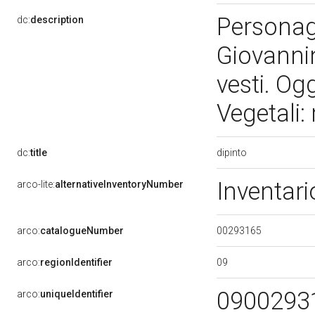
Personag
dc:
description
Giovannin
vesti. Ogg
Vegetali:
dipinto
dc:
title
Inventari
arco-lite:
alternativeInventoryNumber
00293165
arco:
catalogueNumber
09
arco:
regionIdentifier
0900293
arco:
uniqueIdentifier