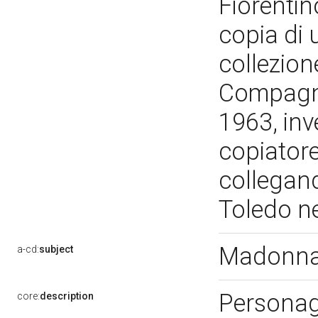
Fiorentin
copia di 
collezion
Compagno 
1963, inv
copiatore
collegand
Toledo n
Madonna 
a-cd:
subject
Personag
core:
description