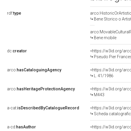
rdf:
type
arco:HistoricOrArtisti
Bene Storico o Artis
arco:MovableCultural
Bene mobile
dc:
creator
<https://w3id.org/a
Pseudo Pier Frances
arco:
hasCataloguingAgency
<https://w3id.org/a
L. 41/1986
arco:
hasHeritageProtectionAgency
<https://w3id.org/a
M443
a-cat:
isDescribedByCatalogueRecord
<https://w3id.org/a
Scheda catalografi
a-cd:
hasAuthor
<https://w3id.org/a