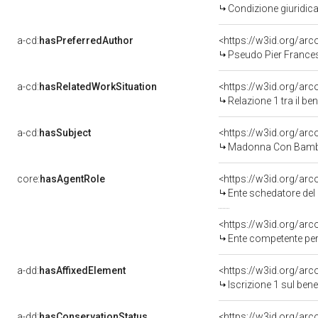
Condizione giuridica
a-cd:
hasPreferredAuthor
<https://w3id.org/a
Pseudo Pier Frances
a-cd:
hasRelatedWorkSituation
<https://w3id.org/arc
Relazione 1 tra il b
a-cd:
hasSubject
<https://w3id.org/a
Madonna Con Bambi
core:
hasAgentRole
<https://w3id.org/ar
Ente schedatore del
<https://w3id.org/ar
Ente competente per 
a-dd:
hasAffixedElement
<https://w3id.org/arc
Iscrizione 1 sul be
a-dd:
hasConservationStatus
<https://w3id.org/ar