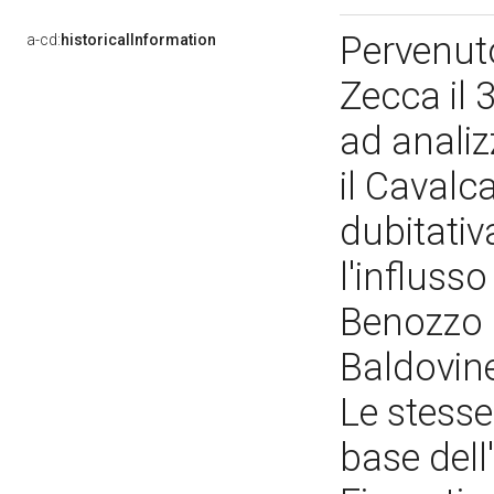
Pervenuto 
a-cd:
historicalInformation
Zecca il 
ad analiz
il Cavalca
dubitativ
l'influsso
Benozzo G
Baldovinet
Le stesse
base dell