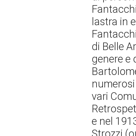
Fantacchio
lastra in 
Fantacchi
di Belle A
genere e d
Bartolome
numerosi b
vari Comun
Retrospet
e nel 1913
Strozzi (o