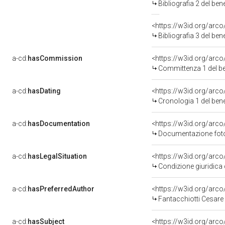
Bibliografia 2 del be
<https://w3id.org/arc
Bibliografia 3 del be
a-cd:
hasCommission
<https://w3id.org/ar
Committenza 1 del b
a-cd:
hasDating
<https://w3id.org/arc
Cronologia 1 del be
a-cd:
hasDocumentation
Documentazione fotog
a-cd:
hasLegalSituation
Condizione giuridica 
a-cd:
hasPreferredAuthor
<https://w3id.org/ar
Fantacchiotti Cesare
a-cd:
hasSubject
<https://w3id.org/ar