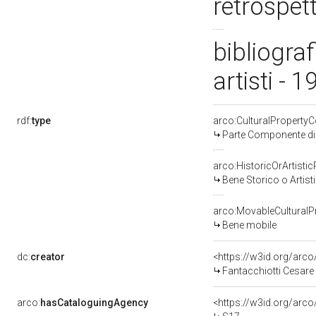
retrospet
bibliogra
artisti - 
rdf:
type
arco:CulturalPropert
Parte Componente di 
arco:HistoricOrArtistic
Bene Storico o Artist
arco:MovableCulturalP
Bene mobile
dc:
creator
<https://w3id.org/ar
Fantacchiotti Cesare
arco:
hasCataloguingAgency
<https://w3id.org/ar