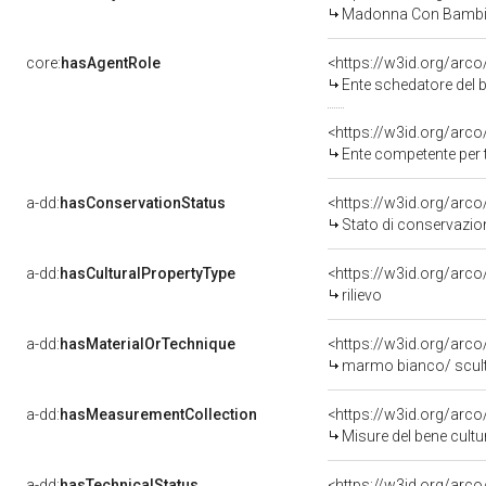
Madonna Con Bambin
core:
hasAgentRole
<https://w3id.org/arc
Ente schedatore del bene 0
<https://w3id.org/arc
Ente competente per tutela del ben
a-dd:
hasConservationStatus
<https://w3id.org/arc
Stato di conservazio
a-dd:
hasCulturalPropertyType
<https://w3id.org/ar
rilievo
a-dd:
hasMaterialOrTechnique
<https://w3id.org/arc
marmo bianco/ scult
a-dd:
hasMeasurementCollection
<https://w3id.org/ar
Misure del bene cult
a-dd:
hasTechnicalStatus
<https://w3id.org/arc