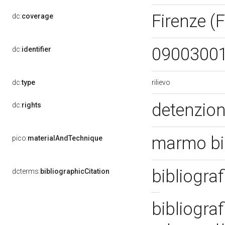
Firenze (F
dc:
coverage
0900300
dc:
identifier
rilievo
dc:
type
detenzion
dc:
rights
marmo bia
pico:
materialAndTechnique
bibliogra
dcterms:
bibliographicCitation
bibliogra