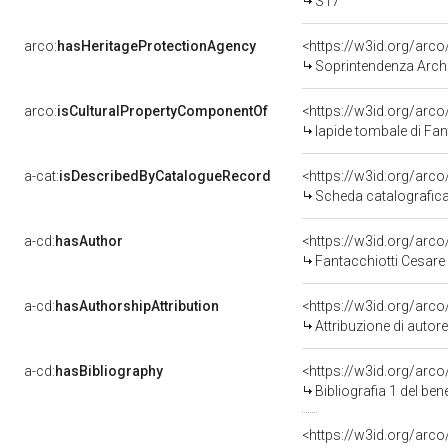
S17
arco:
hasHeritageProtectionAgency
<https://w3id.org/ar
Soprintendenza Archeolo
arco:
isCulturalPropertyComponentOf
<https://w3id.org/arc
lapide tombale di Fan
a-cat:
isDescribedByCatalogueRecord
<https://w3id.org/ar
Scheda catalografic
a-cd:
hasAuthor
<https://w3id.org/ar
Fantacchiotti Cesare
a-cd:
hasAuthorshipAttribution
<https://w3id.org/arc
Attribuzione di auto
a-cd:
hasBibliography
<https://w3id.org/arc
Bibliografia 1 del be
<https://w3id.org/arc