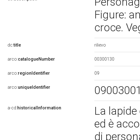
Personag
Figure: an
croce. Veg
rilievo
dc:
title
00300130
arco:
catalogueNumber
09
arco:
regionIdentifier
0900300
arco:
uniqueIdentifier
La lapide
a-cd:
historicalInformation
ed è acco
di persona