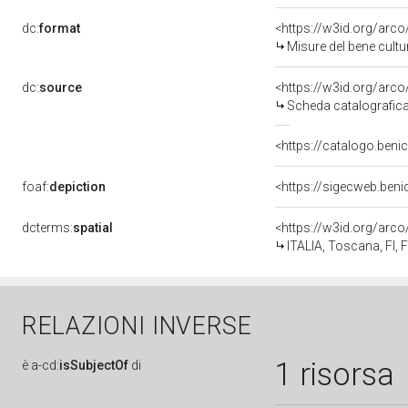
dc:
format
<https://w3id.org/ar
Misure del bene cult
dc:
source
<https://w3id.org/ar
Scheda catalografic
<https://catalogo.benic
foaf:
depiction
<https://sigecweb.ben
dcterms:
spatial
<https://w3id.org/ar
ITALIA, Toscana, FI, 
RELAZIONI INVERSE
1 risorsa
è
a-cd:
isSubjectOf
di