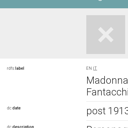
rdfs:
label
EN
IT
Madonna c
Fantacchi
post 191
dc:
date
dc:
description