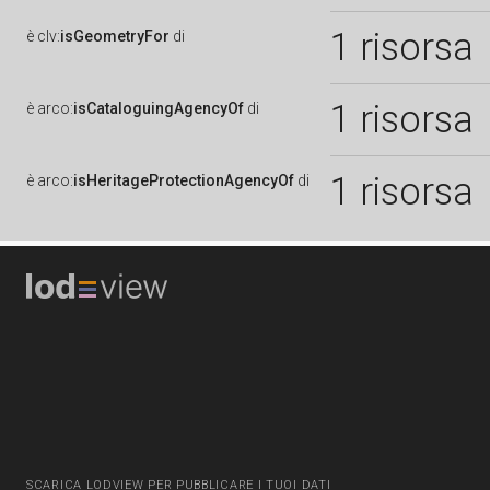
1 risorsa
è
clv:
isGeometryFor
di
1 risorsa
è
arco:
isCataloguingAgencyOf
di
1 risorsa
è
arco:
isHeritageProtectionAgencyOf
di
SCARICA LODVIEW PER PUBBLICARE I TUOI DATI