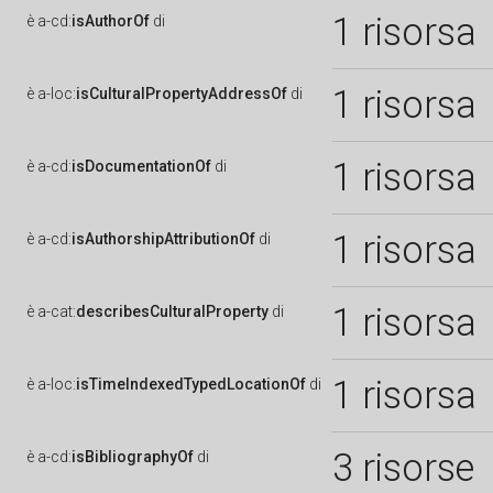
1 risorsa
è
a-cd:
isAuthorOf
di
1 risorsa
è
a-loc:
isCulturalPropertyAddressOf
di
1 risorsa
è
a-cd:
isDocumentationOf
di
1 risorsa
è
a-cd:
isAuthorshipAttributionOf
di
1 risorsa
è
a-cat:
describesCulturalProperty
di
1 risorsa
è
a-loc:
isTimeIndexedTypedLocationOf
di
3 risorse
è
a-cd:
isBibliographyOf
di