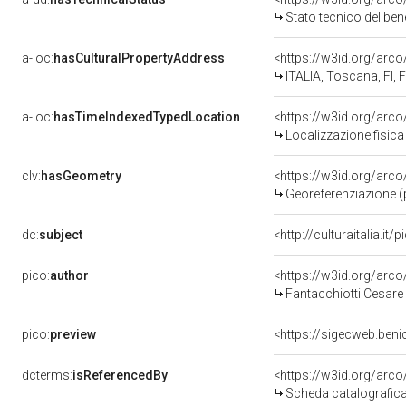
Stato tecnico del be
a-loc:
hasCulturalPropertyAddress
<https://w3id.org/ar
ITALIA, Toscana, FI, 
a-loc:
hasTimeIndexedTypedLocation
<https://w3id.org/arc
Localizzazione fisica
clv:
hasGeometry
<https://w3id.org/ar
Georeferenziazione (
dc:
subject
<http://culturaitalia.i
pico:
author
<https://w3id.org/ar
Fantacchiotti Cesare
pico:
preview
<https://sigecweb.ben
dcterms:
isReferencedBy
<https://w3id.org/ar
Scheda catalografic