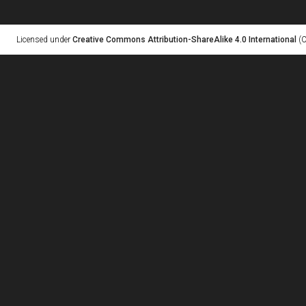
Licensed under
Creative Commons Attribution-ShareAlike 4.0 International
(C