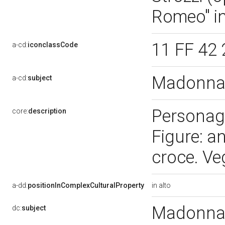
Romeo" i
11 FF 42 
a-cd:
iconclassCode
Madonna 
a-cd:
subject
Personag
core:
description
Figure: an
croce. Veg
in alto
a-dd:
positionInComplexCulturalProperty
Madonna 
dc:
subject