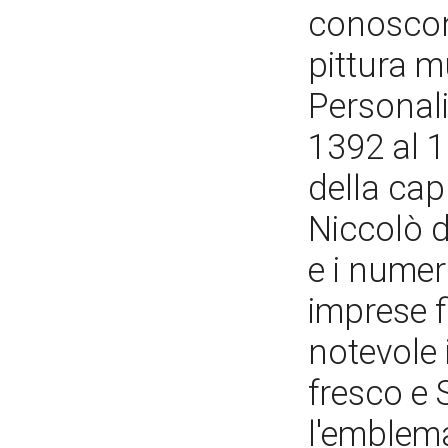
conoscono
pittura mu
Personali
1392 al 1
della cap
Niccolò di
e i numer
imprese 
notevole
fresco e 
l'emblema