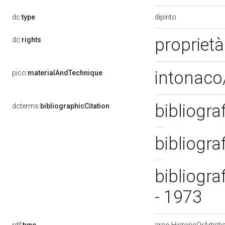
dipinto
dc:
type
proprietà
dc:
rights
intonaco/
pico:
materialAndTechnique
bibliogra
dcterms:
bibliographicCitation
bibliogra
bibliogra
- 1973