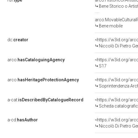
rdf:
type
arco:HistoricOrArtisti
Bene Storico o Artis
arco:MovableCultural
Bene mobile
dc:
creator
<https://w3id.org/a
Niccolò Di Pietro Ge
arco:
hasCataloguingAgency
<https://w3id.org/a
S17
arco:
hasHeritageProtectionAgency
<https://w3id.org/a
Soprintendenza Archeol
a-cat:
isDescribedByCatalogueRecord
<https://w3id.org/a
Scheda catalografi
a-cd:
hasAuthor
<https://w3id.org/a
Niccolò Di Pietro Ge