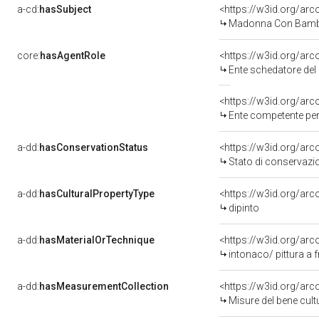
a-cd:
hasSubject
<https://w3id.org/a
Madonna Con Bambi
core:
hasAgentRole
<https://w3id.org/ar
Ente schedatore del bene 
<https://w3id.org/ar
Ente competente per tutela del b
a-dd:
hasConservationStatus
<https://w3id.org/ar
Stato di conservazi
a-dd:
hasCulturalPropertyType
<https://w3id.org/a
dipinto
a-dd:
hasMaterialOrTechnique
<https://w3id.org/arc
intonaco/ pittura a 
a-dd:
hasMeasurementCollection
<https://w3id.org/ar
Misure del bene cul