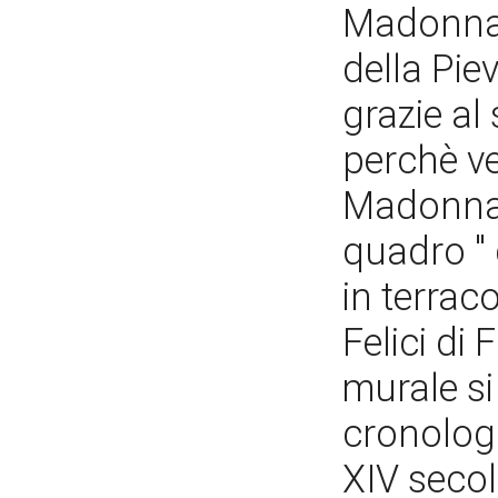
Madonna 
della Pie
grazie al
perchè ve
Madonna 
quadro " 
in terrac
Felici di 
murale si
cronologi
XIV secol