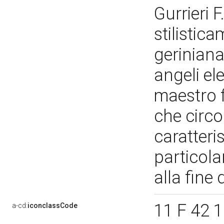
Gurrieri F
stilistica
geriniana
angeli el
maestro f
che circo
caratteri
particola
alla fine
11 F 42 1
a-cd:
iconclassCode