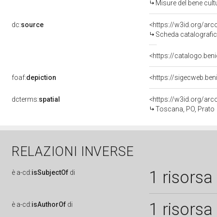
Misure del bene cul
dc:
source
<https://w3id.org/a
Scheda catalografi
<https://catalogo.beni
foaf:
depiction
<https://sigecweb.ben
dcterms:
spatial
<https://w3id.org/a
Toscana, PO, Prato
RELAZIONI INVERSE
1 risorsa
è
a-cd:
isSubjectOf
di
1 risorsa
è
a-cd:
isAuthorOf
di