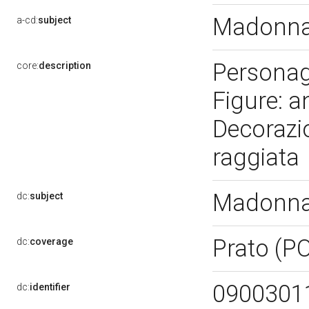
Madonna 
a-cd:
subject
Personag
core:
description
Figure: a
Decorazi
raggiata
Madonna 
dc:
subject
Prato (P
dc:
coverage
0900301
dc:
identifier