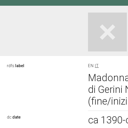
rdfs:
label
EN
IT
Madonna 
di Gerini
(fine/ini
ca 1390-
dc:
date