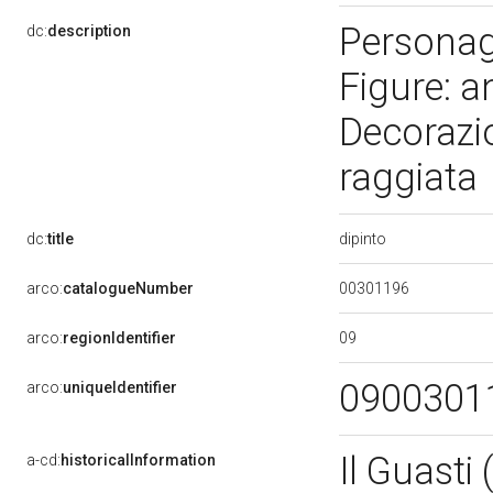
Personag
dc:
description
Figure: a
Decorazi
raggiata
dipinto
dc:
title
00301196
arco:
catalogueNumber
09
arco:
regionIdentifier
0900301
arco:
uniqueIdentifier
Il Guasti 
a-cd:
historicalInformation