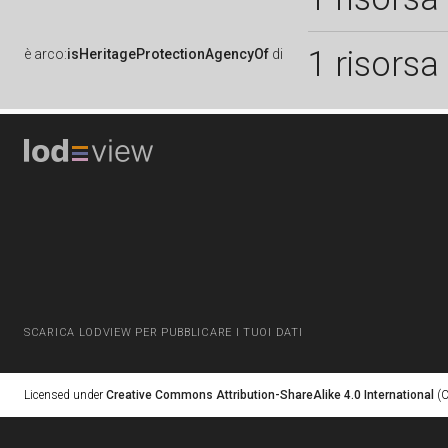
1 risorsa
è
arco:
isHeritageProtectionAgencyOf
di
SCARICA LODVIEW PER PUBBLICARE I TUOI DATI
Licensed under
Creative Commons Attribution-ShareAlike 4.0 International
(C