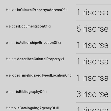
1 risorsa
è
a-loc:
isCulturalPropertyAddressOf
di
6 risorse
è
a-cd:
isDocumentationOf
di
1 risorsa
è
a-cd:
isAuthorshipAttributionOf
di
1 risorsa
è
a-cat:
describesCulturalProperty
di
1 risorsa
è
a-loc:
isTimeIndexedTypedLocationOf
di
3 risorse
è
a-cd:
isBibliographyOf
di
1 risorsa
è
arco:
isCataloguingAgencyOf
di