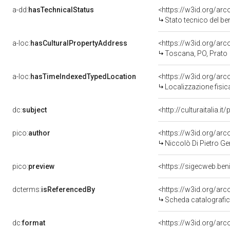
a-dd:
hasTechnicalStatus
<https://w3id.org/ar
Stato tecnico del b
a-loc:
hasCulturalPropertyAddress
<https://w3id.org/a
Toscana, PO, Prato
a-loc:
hasTimeIndexedTypedLocation
<https://w3id.org/ar
Localizzazione fisic
dc:
subject
<http://culturaitalia.
pico:
author
<https://w3id.org/a
Niccolò Di Pietro Ge
pico:
preview
<https://sigecweb.ben
dcterms:
isReferencedBy
<https://w3id.org/a
Scheda catalografi
dc:
format
<https://w3id.org/ar