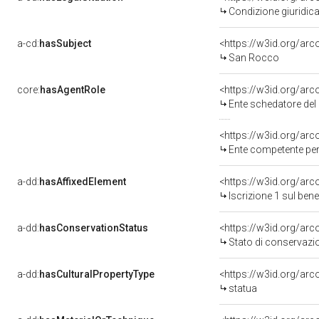
Condizione giuridica
a-cd:
hasSubject
<https://w3id.org/a
San Rocco
core:
hasAgentRole
<https://w3id.org/ar
Ente schedatore del bene 0900318661: Sop
<https://w3id.org/ar
Ente competente per tutela de
a-dd:
hasAffixedElement
<https://w3id.org/arc
Iscrizione 1 sul be
a-dd:
hasConservationStatus
<https://w3id.org/ar
Stato di conservazi
a-dd:
hasCulturalPropertyType
<https://w3id.org/a
statua