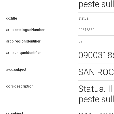
peste su
statua
dc:
title
00318661
arco:
catalogueNumber
09
arco:
regionIdentifier
0900318
arco:
uniqueIdentifier
SAN RO
a-cd:
subject
Statua. I
core:
description
peste su
dc:
subject