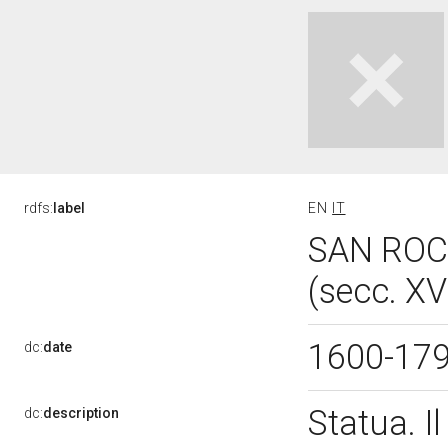
rdfs:
label
EN
IT
SAN ROCC
(secc. XV
1600-17
dc:
date
Statua. I
dc:
description