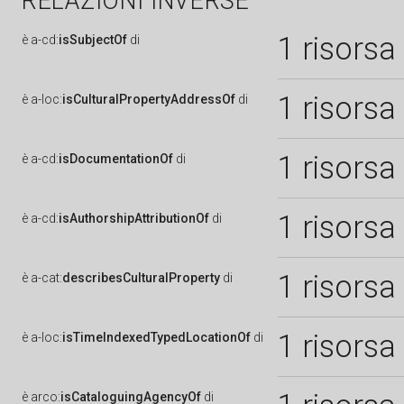
RELAZIONI INVERSE
1 risorsa
è
a-cd:
isSubjectOf
di
1 risorsa
è
a-loc:
isCulturalPropertyAddressOf
di
1 risorsa
è
a-cd:
isDocumentationOf
di
1 risorsa
è
a-cd:
isAuthorshipAttributionOf
di
1 risorsa
è
a-cat:
describesCulturalProperty
di
1 risorsa
è
a-loc:
isTimeIndexedTypedLocationOf
di
è
arco:
isCataloguingAgencyOf
di