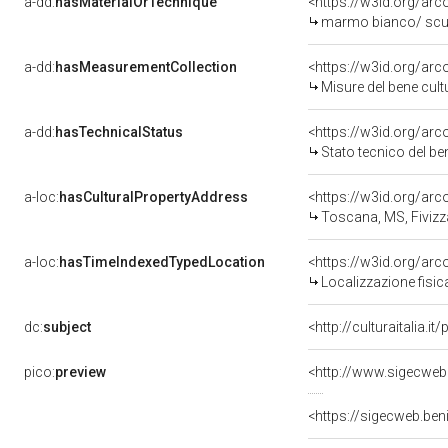
a-dd:
hasMaterialOrTechnique
<https://w3id.org/ar
marmo bianco/ scu
a-dd:
hasMeasurementCollection
<https://w3id.org/ar
Misure del bene cul
a-dd:
hasTechnicalStatus
<https://w3id.org/ar
Stato tecnico del b
a-loc:
hasCulturalPropertyAddress
<https://w3id.org/a
Toscana, MS, Fiviz
a-loc:
hasTimeIndexedTypedLocation
<https://w3id.org/ar
Localizzazione fisic
dc:
subject
<http://culturaitalia.
pico:
preview
<http://www.sigecweb
<https://sigecweb.be