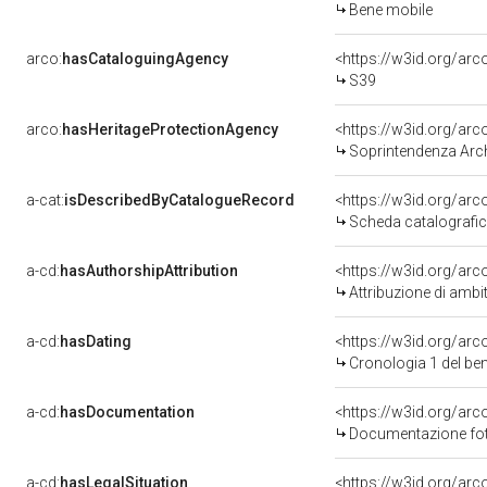
Bene mobile
arco:
hasCataloguingAgency
<https://w3id.org/a
S39
arco:
hasHeritageProtectionAgency
<https://w3id.org/a
Soprintendenza Arche
a-cat:
isDescribedByCatalogueRecord
<https://w3id.org/a
Scheda catalografi
a-cd:
hasAuthorshipAttribution
<https://w3id.org/arc
Attribuzione di ambi
a-cd:
hasDating
<https://w3id.org/ar
Cronologia 1 del b
a-cd:
hasDocumentation
Documentazione foto
a-cd:
hasLegalSituation