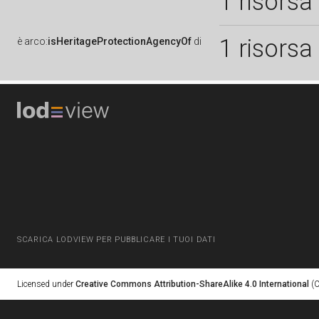
1 risorsa
1 risorsa
è
arco:
isHeritageProtectionAgencyOf
di
SCARICA LODVIEW PER PUBBLICARE I TUOI DATI
Licensed under
Creative Commons Attribution-ShareAlike 4.0 International
(C