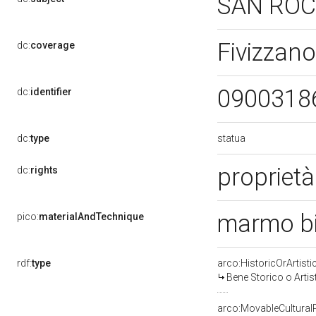
SAN RO
Fivizzan
dc:
coverage
0900318
dc:
identifier
statua
dc:
type
proprietà
dc:
rights
marmo bi
pico:
materialAndTechnique
rdf:
type
arco:HistoricOrArtisti
Bene Storico o Artis
arco:MovableCultural