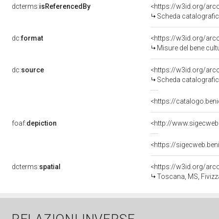
dcterms:
isReferencedBy
<https://w3id.org/a
Scheda catalografi
dc:
format
<https://w3id.org/ar
Misure del bene cul
dc:
source
<https://w3id.org/a
Scheda catalografi
<https://catalogo.beni
foaf:
depiction
<http://www.sigecweb
<https://sigecweb.be
dcterms:
spatial
<https://w3id.org/a
Toscana, MS, Fiviz