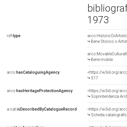
bibliogra
1973
rdf:
type
arco:HistoricOrArtisti
Bene Storico o Artis
arco:MovableCultural
Bene mobile
arco:
hasCataloguingAgency
<https://w3id.org/a
S17
arco:
hasHeritageProtectionAgency
<https://w3id.org/a
Soprintendenza Archeol
a-cat:
isDescribedByCatalogueRecord
<https://w3id.org/a
Scheda catalografi