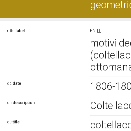
geometric
rdfs:
label
EN
IT
motivi de
(coltella
ottomana-
1806-18
dc:
date
Coltellac
dc:
description
coltellac
dc:
title