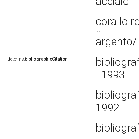
acciaio
corallo 
argento/ 
bibliogra
dcterms:
bibliographicCitation
- 1993
bibliogra
1992
bibliogra