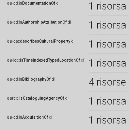
1 risorsa
è
a-cd:
isDocumentationOf
di
1 risorsa
è
a-cd:
isAuthorshipAttributionOf
di
1 risorsa
è
a-cat:
describesCulturalProperty
di
1 risorsa
è
a-loc:
isTimeIndexedTypedLocationOf
di
4 risorse
è
a-cd:
isBibliographyOf
di
1 risorsa
è
arco:
isCataloguingAgencyOf
di
1 risorsa
è
a-cd:
isAcquisitionOf
di