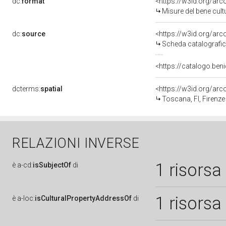
dc:
format
<https://w3id.org/ar
Misure del bene cul
dc:
source
<https://w3id.org/a
Scheda catalografi
<https://catalogo.beni
dcterms:
spatial
<https://w3id.org/a
Toscana, FI, Firenze
RELAZIONI INVERSE
1 risorsa
è
a-cd:
isSubjectOf
di
1 risorsa
è
a-loc:
isCulturalPropertyAddressOf
di