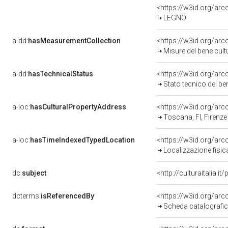
<https://w3id.org/arc
LEGNO
a-dd:
hasMeasurementCollection
<https://w3id.org/ar
Misure del bene cul
a-dd:
hasTechnicalStatus
<https://w3id.org/ar
Stato tecnico del b
a-loc:
hasCulturalPropertyAddress
<https://w3id.org/a
Toscana, FI, Firenze
a-loc:
hasTimeIndexedTypedLocation
<https://w3id.org/ar
Localizzazione fisic
dc:
subject
<http://culturaitalia.
dcterms:
isReferencedBy
<https://w3id.org/a
Scheda catalografi