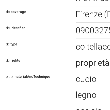
Firenze (
dc:
coverage
0900327
dc:
identifier
coltella
dc:
type
proprietà
dc:
rights
cuoio
pico:
materialAndTechnique
legno