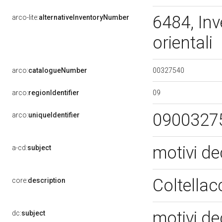
6484, Inv
arco-lite:
alternativeInventoryNumber
orientali
00327540
arco:
catalogueNumber
09
arco:
regionIdentifier
0900327
arco:
uniqueIdentifier
motivi de
a-cd:
subject
Coltellac
core:
description
motivi de
dc:
subject