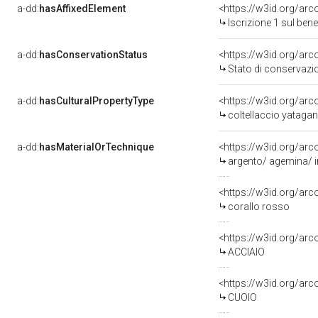
a-dd:
hasAffixedElement
<https://w3id.org/arc
Iscrizione 1 sul be
a-dd:
hasConservationStatus
<https://w3id.org/ar
Stato di conservazi
a-dd:
hasCulturalPropertyType
<https://w3id.org/a
coltellaccio yatagan
a-dd:
hasMaterialOrTechnique
<https://w3id.org/arc
argento/ agemina/ in
<https://w3id.org/arc
corallo rosso
<https://w3id.org/arc
ACCIAIO
<https://w3id.org/arc
CUOIO