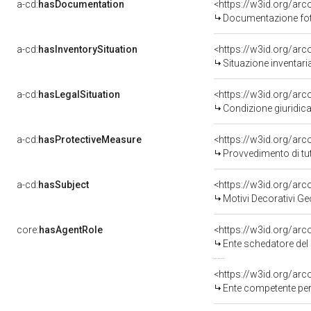
a-cd:
hasDocumentation
Documentazione foto
a-cd:
hasInventorySituation
<https://w3id.org/ar
Situazione inventar
a-cd:
hasLegalSituation
<https://w3id.org/arc
Condizione giuridica
a-cd:
hasProtectiveMeasure
<https://w3id.org/ar
Provvedimento di tut
a-cd:
hasSubject
<https://w3id.org/a
Motivi Decorativi Ge
core:
hasAgentRole
<https://w3id.org/ar
Ente schedatore del bene 
<https://w3id.org/ar
Ente competente per tutela del b