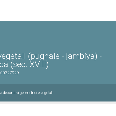
vegetali (pugnale - jambiya) -
a (sec. XVIII)
0900327929
i decorativi geometrici e vegetali