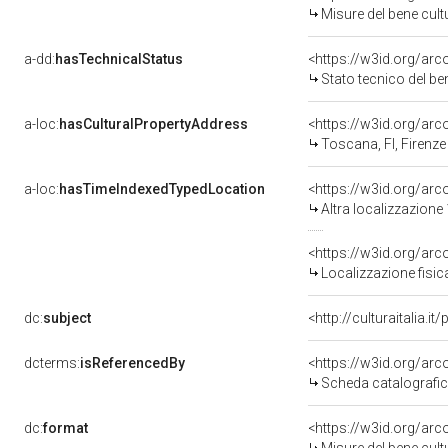
Misure del bene cul
a-dd:
hasTechnicalStatus
<https://w3id.org/ar
Stato tecnico del b
a-loc:
hasCulturalPropertyAddress
<https://w3id.org/a
Toscana, FI, Firenze
a-loc:
hasTimeIndexedTypedLocation
<https://w3id.org/ar
Altra localizzazione
<https://w3id.org/ar
Localizzazione fisic
dc:
subject
<http://culturaitalia.
dcterms:
isReferencedBy
<https://w3id.org/a
Scheda catalografi
dc:
format
<https://w3id.org/ar