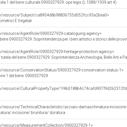
ela 1 del bene culturale 0900327929: ope legis (L.1089/1939 art.4)
rco/resource/Subject/ca8954d8b98836755d052fcc93a2bea0>
ometrici E Vegetali
co/resource/AgentRole/0900327929-cataloguing-agency>
ene 0900327929: Soprintendenza per i beni artistici e storici delle provin
co/resource/AgentRole/0900327929-heritage-protection-agency>
tutela del bene 0900327929: Soprintendenza Archeologia, Belle Arti e Paes
co/resource/ConservationStatus/0900327929-conservation-status-1>
one 1 del bene: 0900327929
rco/resource/CulturalPropertyType/1f4b0188b4c74cafd907f9d262312f
o/resource/TechnicalCharacteristic/acciaio-damaschinatura-incisione-
tura/ incisione/ brunitura/ doratura
co/resource/MeasurementCollection/0900327929-1>