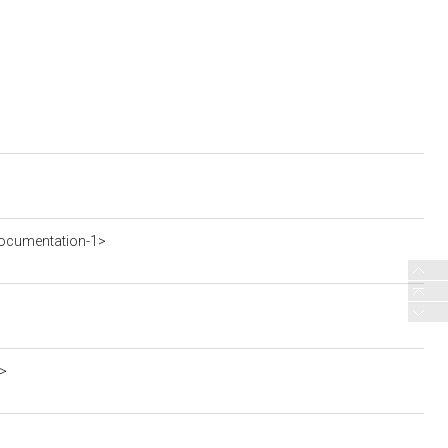
ocumentation-1>
a>