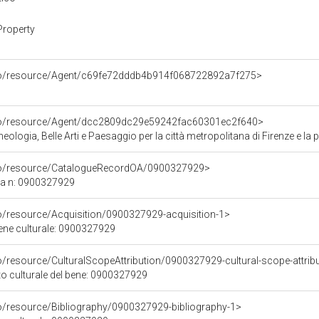
Property
rco/resource/Agent/c69fe72dddb4b914f068722892a7f275>
rco/resource/Agent/dcc2809dc29e59242fac60301ec2f640>
ologia, Belle Arti e Paesaggio per la città metropolitana di Firenze e la 
rco/resource/CatalogueRecordOA/0900327929>
ca n: 0900327929
co/resource/Acquisition/0900327929-acquisition-1>
bene culturale: 0900327929
o/resource/CulturalScopeAttribution/0900327929-cultural-scope-attrib
to culturale del bene: 0900327929
co/resource/Bibliography/0900327929-bibliography-1>