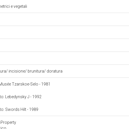
trici e vegetali
ra/ incisione/ brunitura/ doratura
: Musée Tzarskoe-Selo - 1981
nto: Lebedynsky J - 1992
nto: Swords Hilt - 1989
cProperty
tico