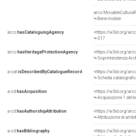
arco:MovableCultural
Bene mobile
arco:
hasCataloguingAgency
<https://w3id.org/a
S17
arco:
hasHeritageProtectionAgency
<https://w3id.org/a
Soprintendenza Arche
a-cat:
isDescribedByCatalogueRecord
<https://w3id.org/a
Scheda catalografi
a-cd:
hasAcquisition
<https://w3id.org/ar
Acquisizione 1 del 
a-cd:
hasAuthorshipAttribution
<https://w3id.org/arc
Attribuzione di ambi
a-cd:
hasBibliography
<https://w3id.org/ar