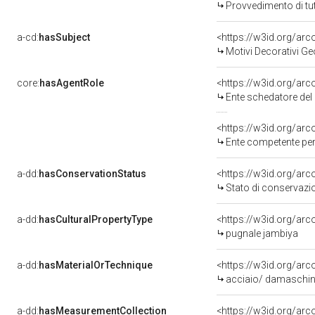
Provvedimento di tut
a-cd:
hasSubject
<https://w3id.org/a
Motivi Decorativi Ge
core:
hasAgentRole
<https://w3id.org/ar
Ente schedatore del b
<https://w3id.org/ar
Ente competente per 
a-dd:
hasConservationStatus
<https://w3id.org/ar
Stato di conservazi
a-dd:
hasCulturalPropertyType
<https://w3id.org/a
pugnale jambiya
a-dd:
hasMaterialOrTechnique
<https://w3id.org/arc
acciaio/ damaschina
a-dd:
hasMeasurementCollection
<https://w3id.org/ar