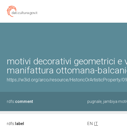
motivi decorativi geometrici e 
manifattura ottomana-balcanic
https://w3id.org/arco/resource/HistoricOrArtisticProperty/
rdfs:
comment
pugnale, jambiya motiv
rdfs:
label
EN
IT