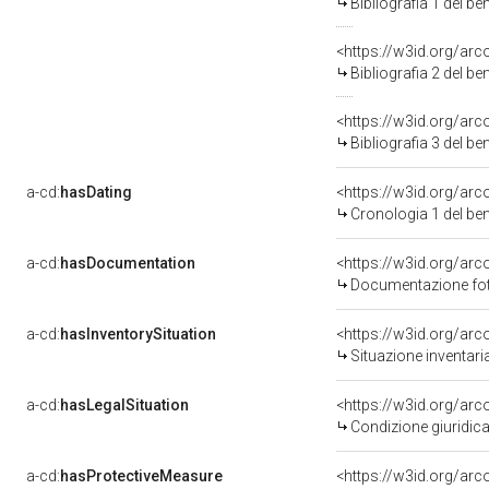
Bibliografia 1 del b
<https://w3id.org/ar
Bibliografia 2 del b
<https://w3id.org/ar
Bibliografia 3 del b
a-cd:
hasDating
<https://w3id.org/ar
Cronologia 1 del b
a-cd:
hasDocumentation
<https://w3id.org/a
Documentazione foto
a-cd:
hasInventorySituation
<https://w3id.org/ar
Situazione inventar
a-cd:
hasLegalSituation
<https://w3id.org/arc
Condizione giuridica
a-cd:
hasProtectiveMeasure
<https://w3id.org/ar