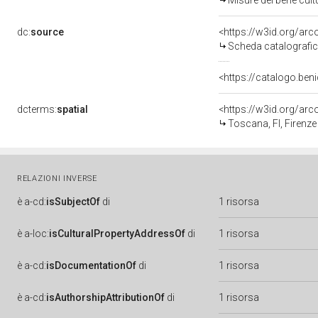
Misure del bene cul
dc:
source
<https://w3id.org/a
Scheda catalografi
<https://catalogo.beni
dcterms:
spatial
<https://w3id.org/a
Toscana, FI, Firenze
RELAZIONI INVERSE
è
a-cd:
isSubjectOf
di
1 risorsa
è
a-loc:
isCulturalPropertyAddressOf
di
1 risorsa
è
a-cd:
isDocumentationOf
di
1 risorsa
è
a-cd:
isAuthorshipAttributionOf
di
1 risorsa