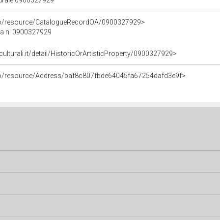
turale 0900327929
rco/resource/CatalogueRecordOA/0900327929>
ca n: 0900327929
culturali.it/detail/HistoricOrArtisticProperty/0900327929>
rco/resource/Address/baf8c807fbde64045fa67254dafd3e9f>