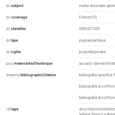
dc:
subject
motivi decorativi geome
dc:
coverage
Firenze (FI)
dc:
identifier
0900327929
dc:
type
pugnale jambiya
dc:
rights
proprietà privata
pico:
materialAndTechnique
acciaio/ damaschinatu
dcterms:
bibliographicCitation
bibliografia specifica
bibliografia di confro
bibliografia di confro
rdf:
type
arco:HistoricOrArtisti
Bene Storico o Artis