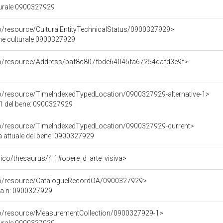
turale 0900327929
co/resource/CulturalEntityTechnicalStatus/0900327929>
ene culturale 0900327929
rco/resource/Address/baf8c807fbde64045fa67254dafd3e9f>
co/resource/TimeIndexedTypedLocation/0900327929-alternative-1>
 1 del bene: 0900327929
co/resource/TimeIndexedTypedLocation/0900327929-current>
a attuale del bene: 0900327929
it/pico/thesaurus/4.1#opere_d_arte_visiva>
rco/resource/CatalogueRecordOA/0900327929>
ca n: 0900327929
co/resource/MeasurementCollection/0900327929-1>