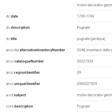
motivi decorativi geom
dc:
date
1700-1799
Pugnale
dc:
description
dc:
title
pugnale (jambiya)
arco-lite:
alternativeInventoryNumber
5548, Inventario delle s
00327929
arco:
catalogueNumber
09
arco:
regionIdentifier
arco:
uniqueIdentifier
0900327929
a-cd:
subject
motivi decorativi geome
Pugnale
core:
description