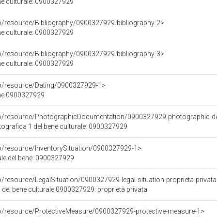
ene culturale: 0900327929
co/resource/Bibliography/0900327929-bibliography-2>
ene culturale: 0900327929
co/resource/Bibliography/0900327929-bibliography-3>
ene culturale: 0900327929
co/resource/Dating/0900327929-1>
ene 0900327929
rco/resource/PhotographicDocumentation/0900327929-photographic-d
grafica 1 del bene culturale: 0900327929
co/resource/InventorySituation/0900327929-1>
iale del bene: 0900327929
o/resource/LegalSituation/0900327929-legal-situation-proprieta-privat
 del bene culturale 0900327929: proprietà privata
co/resource/ProtectiveMeasure/0900327929-protective-measure-1>