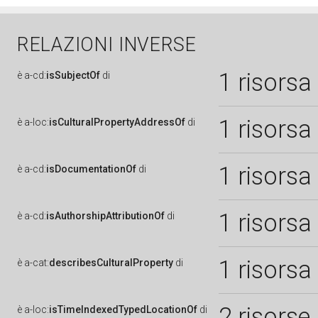
RELAZIONI INVERSE
1 risorsa
è
a-cd:
isSubjectOf
di
1 risorsa
è
a-loc:
isCulturalPropertyAddressOf
di
1 risorsa
è
a-cd:
isDocumentationOf
di
1 risorsa
è
a-cd:
isAuthorshipAttributionOf
di
1 risorsa
è
a-cat:
describesCulturalProperty
di
2 risorse
è
a-loc:
isTimeIndexedTypedLocationOf
di