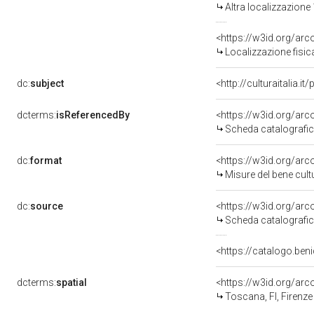
Altra localizzazione
<https://w3id.org/ar
Localizzazione fisic
dc:
subject
<http://culturaitalia.
dcterms:
isReferencedBy
<https://w3id.org/a
Scheda catalografi
dc:
format
<https://w3id.org/ar
Misure del bene cul
dc:
source
<https://w3id.org/a
Scheda catalografi
<https://catalogo.beni
dcterms:
spatial
<https://w3id.org/a
Toscana, FI, Firenze