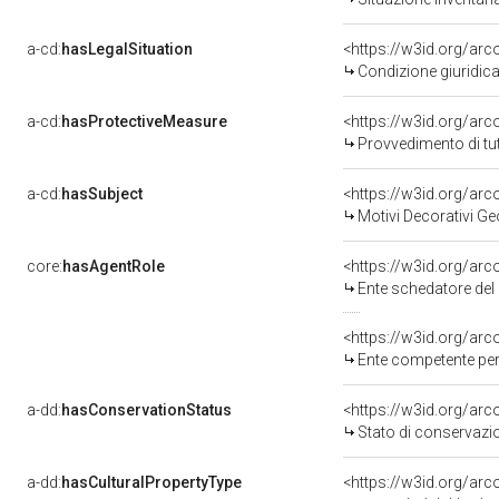
a-cd:
hasLegalSituation
<https://w3id.org/arc
Condizione giuridica
a-cd:
hasProtectiveMeasure
<https://w3id.org/ar
Provvedimento di tut
a-cd:
hasSubject
<https://w3id.org/a
Motivi Decorativi Ge
core:
hasAgentRole
<https://w3id.org/ar
Ente schedatore del bene 
<https://w3id.org/ar
Ente competente per tutela del b
a-dd:
hasConservationStatus
<https://w3id.org/ar
Stato di conservazi
a-dd:
hasCulturalPropertyType
<https://w3id.org/a