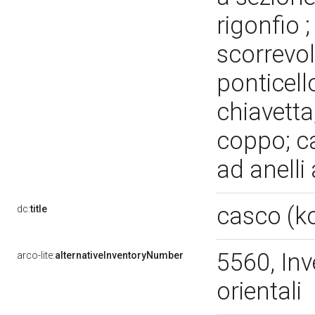
rigonfio 
scorrevol
ponticell
chiavetta
coppo; ca
ad anelli
casco (k
dc:
title
5560, Inv
arco-lite:
alternativeInventoryNumber
orientali