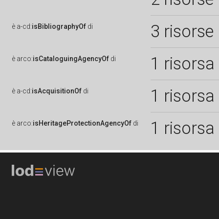
3 risorse
è
a-cd:
isBibliographyOf
di
1 risorsa
è
arco:
isCataloguingAgencyOf
di
1 risorsa
è
a-cd:
isAcquisitionOf
di
1 risorsa
è
arco:
isHeritageProtectionAgencyOf
di