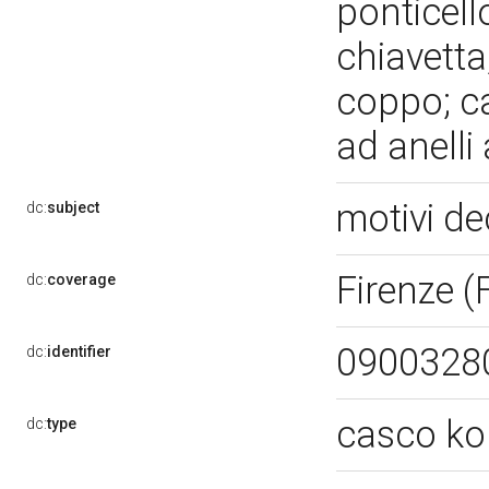
ponticell
chiavetta
coppo; ca
ad anelli
motivi de
dc:
subject
Firenze (
dc:
coverage
0900328
dc:
identifier
casco ko
dc:
type