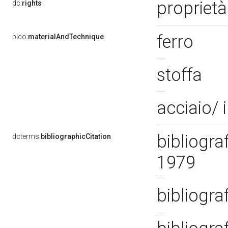
proprietà
dc:
rights
ferro
pico:
materialAndTechnique
stoffa
acciaio/ 
bibliogra
dcterms:
bibliographicCitation
1979
bibliogra