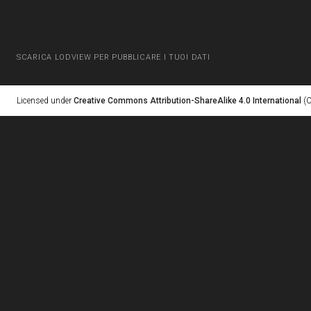
SCARICA LODVIEW PER PUBBLICARE I TUOI DATI
Licensed under
Creative Commons Attribution-ShareAlike 4.0 International
(C