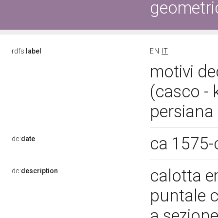
geometric
rdfs:
label
EN
IT
motivi de
(casco - 
persiana 
ca 1575-
dc:
date
calotta 
dc:
description
puntale 
a sezion