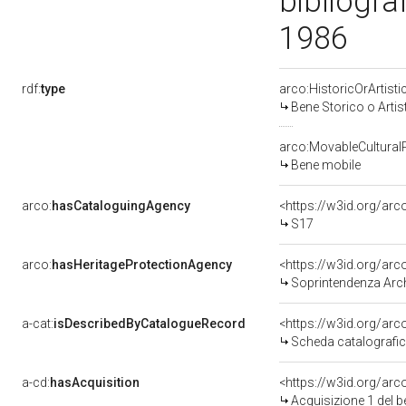
bibliograf
1986
rdf:
type
arco:HistoricOrArtisti
Bene Storico o Artis
arco:MovableCultural
Bene mobile
arco:
hasCataloguingAgency
<https://w3id.org/a
S17
arco:
hasHeritageProtectionAgency
<https://w3id.org/a
Soprintendenza Archeol
a-cat:
isDescribedByCatalogueRecord
<https://w3id.org/a
Scheda catalografi
a-cd:
hasAcquisition
<https://w3id.org/ar
Acquisizione 1 del 