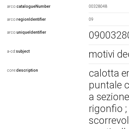
00328048
arco:
catalogueNumber
09
arco:
regionIdentifier
0900328
arco:
uniqueIdentifier
motivi de
a-cd:
subject
calotta 
core:
description
puntale 
a sezion
rigonfio 
scorrevol