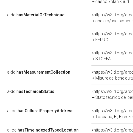
casco kolah khud
a-dd:
hasMaterialOrTechnique
<https://w3id.org/arc
acciaio/ incisione/
<https://w3id.org/arc
FERRO
<https://w3id.org/arc
STOFFA
a-dd:
hasMeasurementCollection
<https://w3id.org/ar
Misure del bene cul
a-dd:
hasTechnicalStatus
<https://w3id.org/ar
Stato tecnico del b
a-loc:
hasCulturalPropertyAddress
<https://w3id.org/a
Toscana, FI, Firenze
a-loc:
hasTimeIndexedTypedLocation
<https://w3id.org/ar