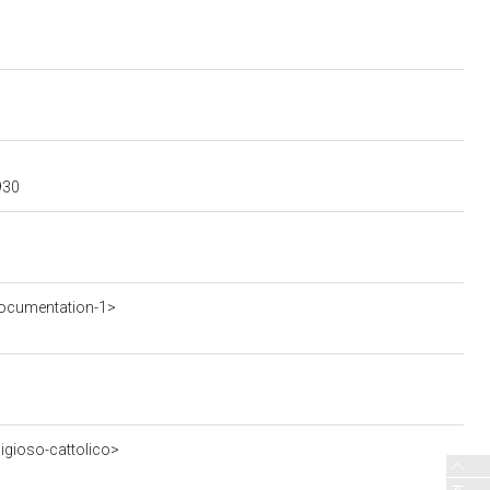
930
ocumentation-1>
ligioso-cattolico>