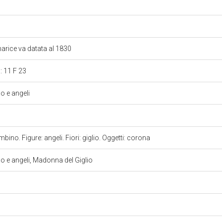
a marice va datata al 1830
 : 11 F 23
 e angeli
ino. Figure: angeli. Fiori: giglio. Oggetti: corona
e angeli, Madonna del Giglio