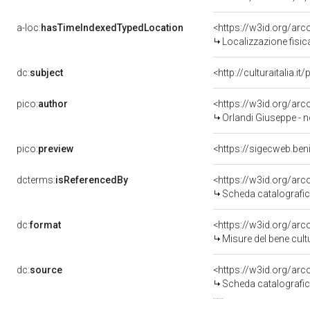
a-loc:
hasTimeIndexedTypedLocation
<https://w3id.org/ar
Localizzazione fisic
dc:
subject
<http://culturaitalia.
pico:
author
<https://w3id.org/a
Orlandi Giuseppe - n
pico:
preview
<https://sigecweb.ben
dcterms:
isReferencedBy
<https://w3id.org/a
Scheda catalografi
dc:
format
<https://w3id.org/ar
Misure del bene cul
dc:
source
<https://w3id.org/a
Scheda catalografi