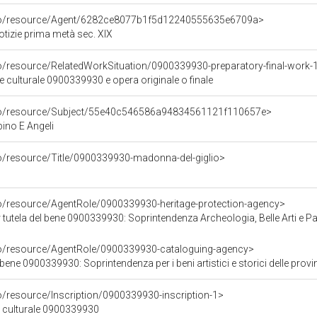
rco/resource/Agent/6282ce8077b1f5d12240555635e6709a>
otizie prima metà sec. XIX
co/resource/RelatedWorkSituation/0900339930-preparatory-final-work-
ne culturale 0900339930 e opera originale o finale
rco/resource/Subject/55e40c546586a94834561121f110657e>
no E Angeli
co/resource/Title/0900339930-madonna-del-giglio>
co/resource/AgentRole/0900339930-heritage-protection-agency>
tutela del bene 0900339930: Soprintendenza Archeologia, Belle Arti e Paes
co/resource/AgentRole/0900339930-cataloguing-agency>
ene 0900339930: Soprintendenza per i beni artistici e storici delle provin
o/resource/Inscription/0900339930-inscription-1>
ne culturale 0900339930