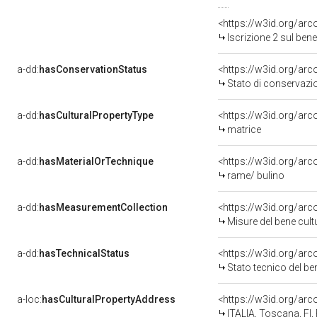
<https://w3id.org/arc
Iscrizione 2 sul be
a-dd:
hasConservationStatus
<https://w3id.org/ar
Stato di conservazi
a-dd:
hasCulturalPropertyType
<https://w3id.org/a
matrice
a-dd:
hasMaterialOrTechnique
<https://w3id.org/arc
rame/ bulino
a-dd:
hasMeasurementCollection
<https://w3id.org/ar
Misure del bene cul
a-dd:
hasTechnicalStatus
<https://w3id.org/ar
Stato tecnico del b
a-loc:
hasCulturalPropertyAddress
<https://w3id.org/a
ITALIA, Toscana, FI,