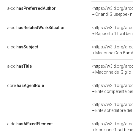
a-cd:
hasPreferredAuthor
<https://w3id.org/a
Orlandi Giuseppe - n
a-cd:
hasRelatedWorkSituation
<https://w3id.org/ar
Rapporto 1 tra il be
a-cd:
hasSubject
<https://w3id.org/a
Madonna Con Bambi
a-cd:
hasTitle
<https://w3id.org/ar
Madonna del Giglio
core:
hasAgentRole
<https://w3id.org/ar
Ente competente per 
<https://w3id.org/ar
Ente schedatore del b
a-dd:
hasAffixedElement
<https://w3id.org/arc
Iscrizione 1 sul be