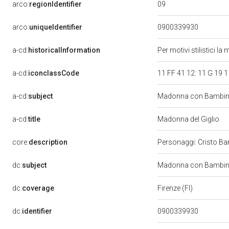
09
arco:
regionIdentifier
arco:
uniqueIdentifier
0900339930
a-cd:
historicalInformation
Per motivi stilistici l
a-cd:
iconclassCode
11 FF 41 12: 11 G 19 1
a-cd:
subject
Madonna con Bambino
a-cd:
title
Madonna del Giglio
core:
description
Personaggi: Cristo Bamb
dc:
subject
Madonna con Bambino 
dc:
coverage
Firenze (FI)
dc:
identifier
0900339930