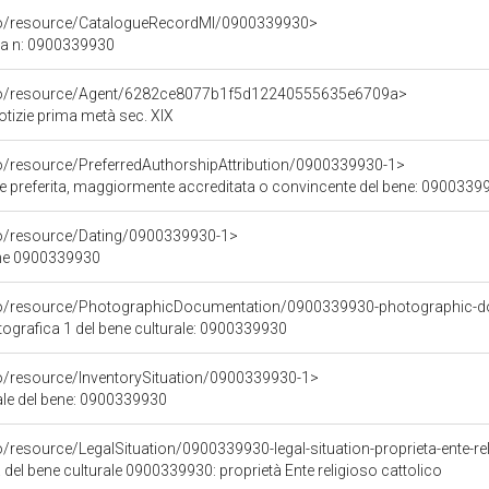
rco/resource/CatalogueRecordMI/0900339930>
ca n: 0900339930
rco/resource/Agent/6282ce8077b1f5d12240555635e6709a>
otizie prima metà sec. XIX
co/resource/PreferredAuthorshipAttribution/0900339930-1>
ore preferita, maggiormente accreditata o convincente del bene: 0900339
co/resource/Dating/0900339930-1>
ene 0900339930
rco/resource/PhotographicDocumentation/0900339930-photographic-d
grafica 1 del bene culturale: 0900339930
co/resource/InventorySituation/0900339930-1>
iale del bene: 0900339930
o/resource/LegalSituation/0900339930-legal-situation-proprieta-ente-re
 del bene culturale 0900339930: proprietà Ente religioso cattolico