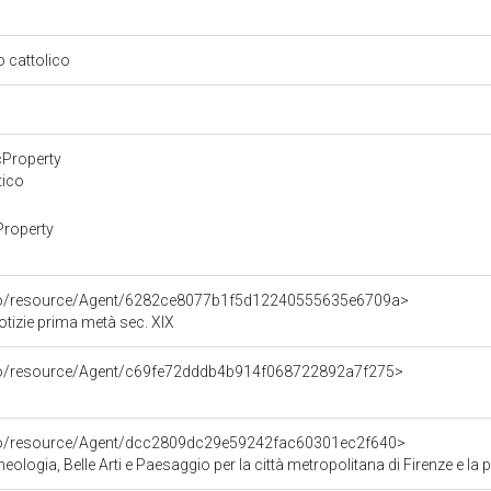
so cattolico
cProperty
tico
Property
rco/resource/Agent/6282ce8077b1f5d12240555635e6709a>
otizie prima metà sec. XIX
rco/resource/Agent/c69fe72dddb4b914f068722892a7f275>
rco/resource/Agent/dcc2809dc29e59242fac60301ec2f640>
ologia, Belle Arti e Paesaggio per la città metropolitana di Firenze e la 