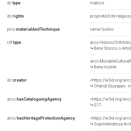
matrice
dc:
type
dc:
rights
proprietà Ente religio
pico:
materialAndTechnique
rame/ bulino
rdf:
type
arco:HistoricOrArtisti
Bene Storico o Artis
arco:MovableCultural
Bene mobile
dc:
creator
<https://w3id.org/a
Orlandi Giuseppe - n
arco:
hasCataloguingAgency
<https://w3id.org/a
S17
arco:
hasHeritageProtectionAgency
<https://w3id.org/a
Soprintendenza Arche