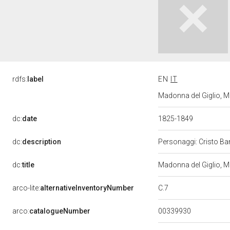
rdfs:
label
EN
IT
Madonna del Giglio, M
dc:
date
1825-1849
dc:
description
Personaggi: Cristo Bamb
dc:
title
Madonna del Giglio, 
C.7
arco-lite:
alternativeInventoryNumber
00339930
arco:
catalogueNumber