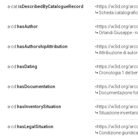
a-cat:
isDescribedByCatalogueRecord
<https://w3id.org/a
Scheda catalografi
a-cd:
hasAuthor
<https://w3id.org/a
Orlandi Giuseppe - n
a-cd:
hasAuthorshipAttribution
<https://w3id.org/ar
Attribuzione di aut
a-cd:
hasDating
<https://w3id.org/ar
Cronologia 1 del b
a-cd:
hasDocumentation
<https://w3id.org/a
Documentazione foto
a-cd:
hasInventorySituation
<https://w3id.org/ar
Situazione inventar
a-cd:
hasLegalSituation
<https://w3id.org/arc
Condizione giuridica