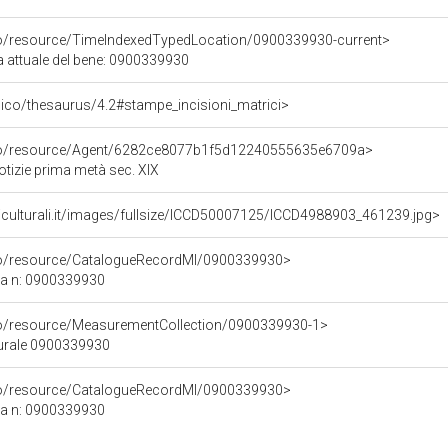
co/resource/TimeIndexedTypedLocation/0900339930-current>
a attuale del bene: 0900339930
it/pico/thesaurus/4.2#stampe_incisioni_matrici>
rco/resource/Agent/6282ce8077b1f5d12240555635e6709a>
otizie prima metà sec. XIX
iculturali.it/images/fullsize/ICCD50007125/ICCD4988903_461239.jpg>
rco/resource/CatalogueRecordMI/0900339930>
ca n: 0900339930
co/resource/MeasurementCollection/0900339930-1>
turale 0900339930
rco/resource/CatalogueRecordMI/0900339930>
ca n: 0900339930