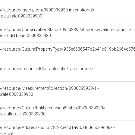
o/resource/Inscription/0900339930-inscription-2>
ne culturale 0900339930
co/resource/ConservationStatus/0900339930-conservation-status-1>
one 1 del bene: 0900339930
rco/resource/CulturalPropertyType/935e6636547b2b41d619bb2664c57
o/resource/TechnicalCharacteristic/rame-bulino>
co/resource/MeasurementCollection/0900339930-1>
turale 0900339930
co/resource/CulturalEntityTechnicalStatus/0900339930>
ene culturale 0900339930
rco/resource/Address/cd5bf78f233eb01a9f0af6065c39c06e>
 Firenze