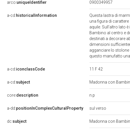
arco:
uniqueIdentifier
0900349957
a-cd:
historicalInformation
Questa lastra di marmo
una figura di carattere
aquile. Sull'altro lat
Bambino al centro e due 
destinati a decorare ab
dimensioni sufficientem
agganciare lo stolone d
questo manufatto una 
11 F 42
a-cd:
iconclassCode
a-cd:
subject
Madonna con Bambino
n.p
core:
description
a-dd:
positionInComplexCulturalProperty
sul verso
dc:
subject
Madonna con Bambino