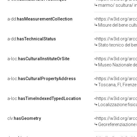
marmo/ scultura/ i
a-dd:
hasMeasurementCollection
<https://w3id.org/ar
Misure del bene cul
a-dd:
hasTechnicalStatus
<https://w3id.org/ar
Stato tecnico del b
a-loc:
hasCulturalInstituteOrSite
<https://w3id.org/ar
Museo Nazionale del
a-loc:
hasCulturalPropertyAddress
<https://w3id.org/a
Toscana, FI, Firenze
a-loc:
hasTimeIndexedTypedLocation
<https://w3id.org/ar
Localizzazione fisic
clv:
hasGeometry
<https://w3id.org/ar
Georeferenziazione 