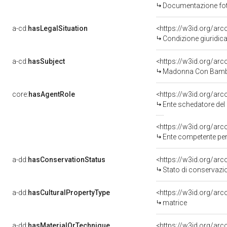
Documentazione foto
a-cd:
hasLegalSituation
<https://w3id.org/arc
Condizione giuridica
a-cd:
hasSubject
<https://w3id.org/a
Madonna Con Bambi
core:
hasAgentRole
<https://w3id.org/ar
Ente schedatore del b
<https://w3id.org/ar
Ente competente per 
a-dd:
hasConservationStatus
<https://w3id.org/ar
Stato di conservazi
a-dd:
hasCulturalPropertyType
<https://w3id.org/a
matrice
a-dd:
hasMaterialOrTechnique
<https://w3id.org/arc