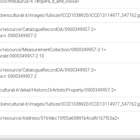
it/pico/thesaurus/4.1#opere_d_arte_visiva>
.beniculturali.it/images/fullsize/ICCD1038920/ICCD13114977_547762.j
rco/resource/CatalogueRecordOA/0900349957-2>
ca n: 0900349957-2
co/resource/MeasurementCollection/0900349957-2-1>
turale 0900349957-2 10
rco/resource/CatalogueRecordOA/0900349957-2>
ca n: 0900349957-2
culturali.it/detail/HistoricOrArtisticProperty/0900349957-2>
.beniculturali.it/images/fullsize/ICCD1038920/ICCD13114977_547762.j
rco/resource/Address/016febc10f05a60891b4cafb167f53a2>