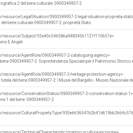
grafica 2 del bene culturale: 0900349957-2
o/resource/LegalSituation/0900349957-2-legal-situation-proprieta-stat
 del bene culturale 0900349957-2: proprietà Stato
rco/resource/Subject/55e40c546586a94834561121f110657e>
no E Angeli
co/resource/AgentRole/0900349957-2-cataloguing-agency>
ene 0900349957-2: Soprintendenza Speciale per il Patrimonio Storico Artist
co/resource/AgentRole/0900349957-2-heritage-protection-agency>
tutela del bene 0900349957-2: I Musei del Bargello - Museo Nazionale de
co/resource/ConservationStatus/0900349957-2-conservation-status-1>
one 1 del bene: 0900349957-2
rco/resource/CulturalPropertyType/935e6636547b2b41d619bb2664c57
o/resource/TechnicalCharacteristic/marmo-scultura-incisione>