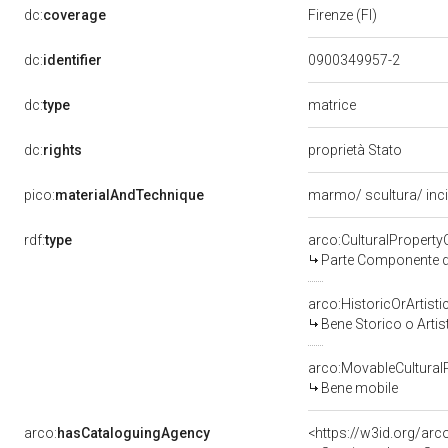
dc:
coverage
Firenze (FI)
dc:
identifier
0900349957-2
matrice
dc:
type
dc:
rights
proprietà Stato
pico:
materialAndTechnique
marmo/ scultura/ inc
rdf:
type
arco:CulturalPropert
Parte Componente di
arco:HistoricOrArtisti
Bene Storico o Artis
arco:MovableCultural
Bene mobile
arco:
hasCataloguingAgency
<https://w3id.org/a