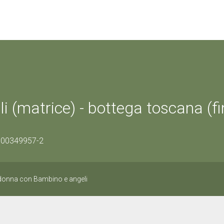
(matrice) - bottega toscana (fi
0900349957-2
adonna con Bambino e angeli