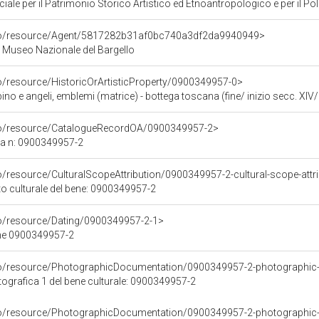
ale per il Patrimonio Storico Artistico ed Etnoantropologico e per il Polo
rco/resource/Agent/5817282b31af0bc740a3df2da9940949>
 - Museo Nazionale del Bargello
co/resource/HistoricOrArtisticProperty/0900349957-0>
 e angeli, emblemi (matrice) - bottega toscana (fine/ inizio secc. XIV/
rco/resource/CatalogueRecordOA/0900349957-2>
ca n: 0900349957-2
o/resource/CulturalScopeAttribution/0900349957-2-cultural-scope-attr
to culturale del bene: 0900349957-2
co/resource/Dating/0900349957-2-1>
ene 0900349957-2
rco/resource/PhotographicDocumentation/0900349957-2-photographic
grafica 1 del bene culturale: 0900349957-2
rco/resource/PhotographicDocumentation/0900349957-2-photographic