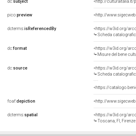
dc:
subject
<http://culturaitalia.
pico:
preview
<http://www.sigecweb
dcterms:
isReferencedBy
<https://w3id.org/a
Scheda catalografi
dc:
format
<https://w3id.org/ar
Misure del bene cul
dc:
source
<https://w3id.org/a
Scheda catalografi
<https://catalogo.beni
foaf:
depiction
<http://www.sigecweb
dcterms:
spatial
<https://w3id.org/a
Toscana, FI, Firenze