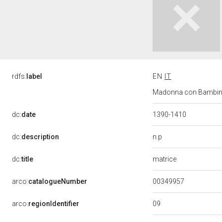
rdfs:
label
EN
IT
Madonna con Bambino e
dc:
date
1390-1410
n.p
dc:
description
matrice
dc:
title
00349957
arco:
catalogueNumber
09
arco:
regionIdentifier