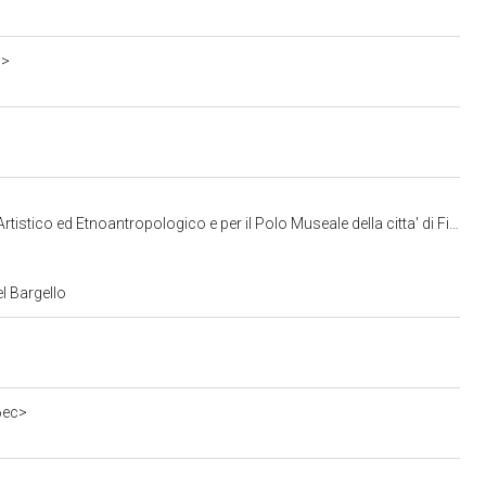
o>
ico ed Etnoantropologico e per il Polo Museale della citta' di Firenze
l Bargello
6ec>