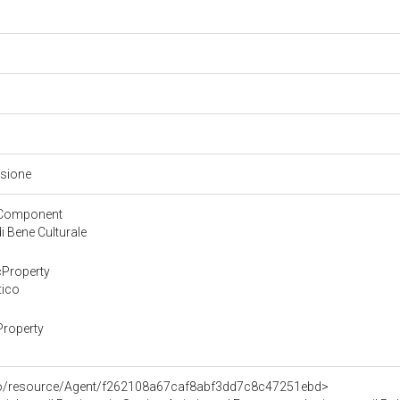
isione
yComponent
 Bene Culturale
cProperty
tico
Property
rco/resource/Agent/f262108a67caf8abf3dd7c8c47251ebd>