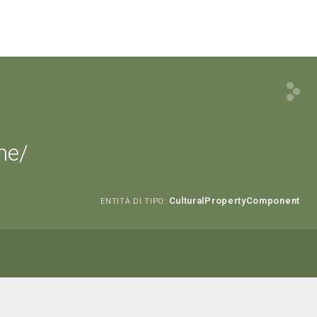
ne/
CulturalPropertyComponent
ENTITÀ DI TIPO: