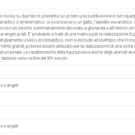
 incisa su due facce, presenta su un lato una suddivisione in sei riqua
 araldico o emblematico: si riconoscono un gallo, l'agnello eucaristico, u
o è inciso un cerchio sommariamente decorato a ghirlanda e all'interno un
angeli ai lati. E' probabile si tratti di una matrice per la realizzazione di 
bigliamento civile o ecclesiastico: non si esclude ad esempio che il tondo 
ente grandi, potesse essere utilizzato per la realizzazione di una sorta 
i un piviale. Le caratteristiche della figurazione e anche degli animali a
dazione verso la fine del XIV secolo
 e angeli
 e angeli