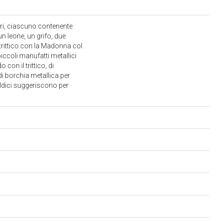
dri, ciascuno contenente
n leone, un grifo, due
 trittico con la Madonna col
piccoli manufatti metallici
con il trittico, di
di borchia metallica per
raldici suggeriscono per