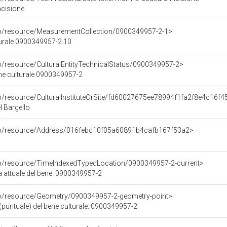
ncisione
co/resource/MeasurementCollection/0900349957-2-1>
turale 0900349957-2 10
co/resource/CulturalEntityTechnicalStatus/0900349957-2>
ene culturale 0900349957-2
co/resource/CulturalInstituteOrSite/fd60027675ee78994f1fa2f8e4c16f4
 Bargello
rco/resource/Address/016febc10f05a60891b4cafb167f53a2>
co/resource/TimeIndexedTypedLocation/0900349957-2-current>
a attuale del bene: 0900349957-2
co/resource/Geometry/0900349957-2-geometry-point>
(puntuale) del bene culturale: 0900349957-2