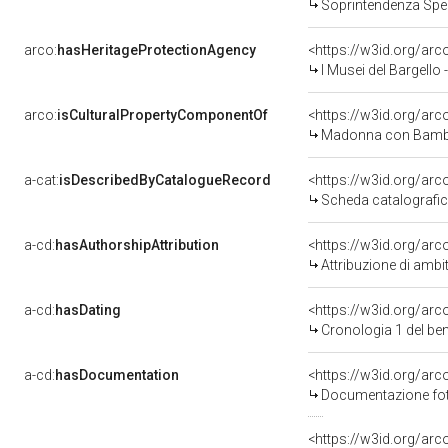
Soprintendenza Speci
arco:
hasHeritageProtectionAgency
<https://w3id.org/a
I Musei del Bargello
arco:
isCulturalPropertyComponentOf
<https://w3id.org/ar
Madonna con Bambino
a-cat:
isDescribedByCatalogueRecord
<https://w3id.org/a
Scheda catalografi
a-cd:
hasAuthorshipAttribution
<https://w3id.org/arc
Attribuzione di ambi
a-cd:
hasDating
<https://w3id.org/ar
Cronologia 1 del b
a-cd:
hasDocumentation
<https://w3id.org/a
Documentazione foto
<https://w3id.org/a