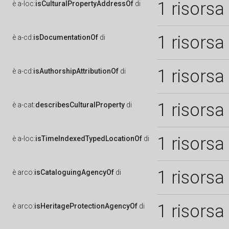
1 risorsa
è
a-loc:
isCulturalPropertyAddressOf
di
1 risorsa
è
a-cd:
isDocumentationOf
di
1 risorsa
è
a-cd:
isAuthorshipAttributionOf
di
1 risorsa
è
a-cat:
describesCulturalProperty
di
1 risorsa
è
a-loc:
isTimeIndexedTypedLocationOf
di
1 risorsa
è
arco:
isCataloguingAgencyOf
di
1 risorsa
è
arco:
isHeritageProtectionAgencyOf
di