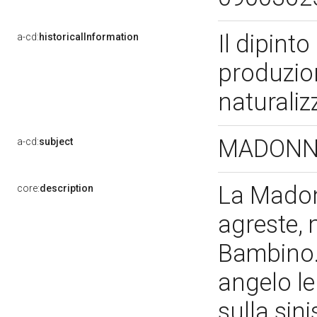
Il dipint
a-cd:
historicalInformation
produzion
naturali
MADONNA
a-cd:
subject
La Madon
core:
description
agreste, 
Bambino. 
angelo le 
sulla sini