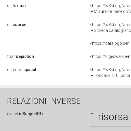
dc:
format
<https://w3id.org/ar
Misure del bene cul
dc:
source
<https://w3id.org/a
Scheda catalografi
<https://catalogo.beni
foaf:
depiction
<https://sigecweb.be
dcterms:
spatial
<https://w3id.org/a
Toscana, LU, Lucca
RELAZIONI INVERSE
1 risorsa
è
a-cd:
isSubjectOf
di