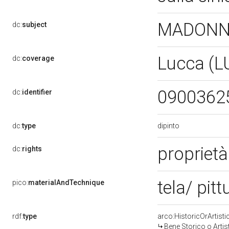
MADONNA
dc:
subject
Lucca (L
dc:
coverage
0900362
dc:
identifier
dipinto
dc:
type
proprietà
dc:
rights
tela/ pitt
pico:
materialAndTechnique
rdf:
type
arco:HistoricOrArtisti
Bene Storico o Artis