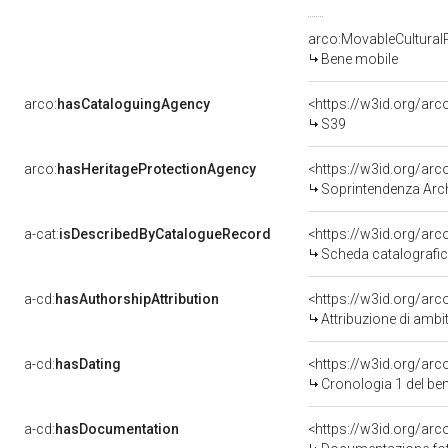
arco:MovableCultural
Bene mobile
arco:
hasCataloguingAgency
<https://w3id.org/a
S39
arco:
hasHeritageProtectionAgency
<https://w3id.org/a
Soprintendenza Arche
a-cat:
isDescribedByCatalogueRecord
<https://w3id.org/a
Scheda catalografi
a-cd:
hasAuthorshipAttribution
<https://w3id.org/arc
Attribuzione di ambi
a-cd:
hasDating
<https://w3id.org/ar
Cronologia 1 del b
a-cd:
hasDocumentation