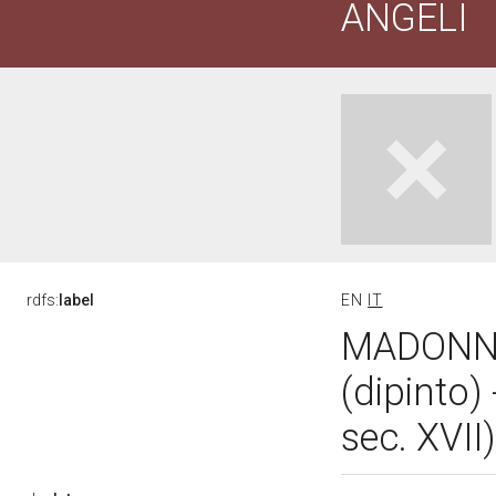
ANGELI
rdfs:
label
EN
IT
MADONNA
(dipinto)
sec. XVII