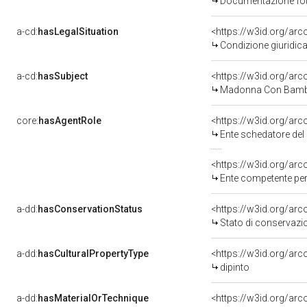
Documentazione foto
a-cd:
hasLegalSituation
Condizione giuridica
a-cd:
hasSubject
<https://w3id.org/a
Madonna Con Bambi
core:
hasAgentRole
<https://w3id.org/ar
Ente schedatore del bene 0900362557: Sop
<https://w3id.org/ar
Ente competente per tutela de
a-dd:
hasConservationStatus
<https://w3id.org/ar
Stato di conservazi
a-dd:
hasCulturalPropertyType
<https://w3id.org/a
dipinto
a-dd:
hasMaterialOrTechnique
<https://w3id.org/arco