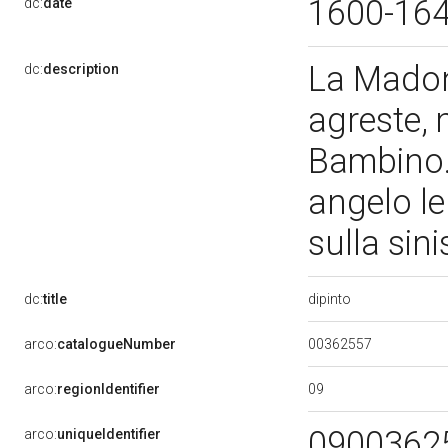
1600-16
dc:
date
La Madon
dc:
description
agreste, 
Bambino. 
angelo le 
sulla sini
dipinto
dc:
title
00362557
arco:
catalogueNumber
09
arco:
regionIdentifier
0900362
arco:
uniqueIdentifier