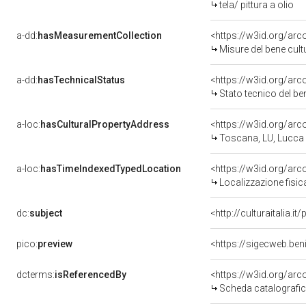
tela/ pittura a olio
a-dd:
hasMeasurementCollection
<https://w3id.org/ar
Misure del bene cul
a-dd:
hasTechnicalStatus
<https://w3id.org/ar
Stato tecnico del b
a-loc:
hasCulturalPropertyAddress
<https://w3id.org/a
Toscana, LU, Lucca
a-loc:
hasTimeIndexedTypedLocation
<https://w3id.org/ar
Localizzazione fisic
dc:
subject
<http://culturaitalia.
pico:
preview
<https://sigecweb.be
dcterms:
isReferencedBy
<https://w3id.org/a
Scheda catalografi