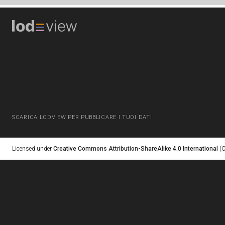
SCARICA LODVIEW PER PUBBLICARE I TUOI DATI
Licensed under
Creative Commons Attribution-ShareAlike 4.0 International
(C