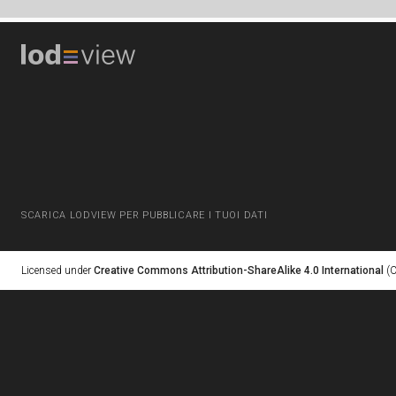
SCARICA LODVIEW PER PUBBLICARE I TUOI DATI
Licensed under
Creative Commons Attribution-ShareAlike 4.0 International
(C