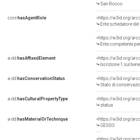
San Rocco
core:
hasAgentRole
<https://w3id.org/ar
Ente schedatore del bene 0900365754: Sop
<https://w3id.org/ar
Ente competente per tutela de
a-dd:
hasAffixedElement
<https://w3id.org/arc
Iscrizione 1 sul be
a-dd:
hasConservationStatus
<https://w3id.org/ar
Stato di conservazi
a-dd:
hasCulturalPropertyType
<https://w3id.org/a
statua
a-dd:
hasMaterialOrTechnique
<https://w3id.org/ar
GESSO
<https://w3id.org/arc