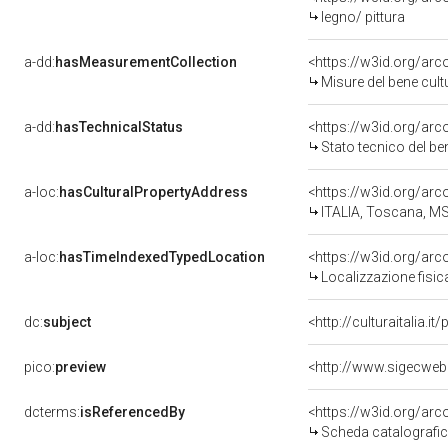
legno/ pittura
a-dd:
hasMeasurementCollection
<https://w3id.org/ar
Misure del bene cul
a-dd:
hasTechnicalStatus
<https://w3id.org/ar
Stato tecnico del b
a-loc:
hasCulturalPropertyAddress
<https://w3id.org/a
ITALIA, Toscana, MS
a-loc:
hasTimeIndexedTypedLocation
<https://w3id.org/ar
Localizzazione fisic
dc:
subject
<http://culturaitalia.
pico:
preview
dcterms:
isReferencedBy
<https://w3id.org/a
Scheda catalografi