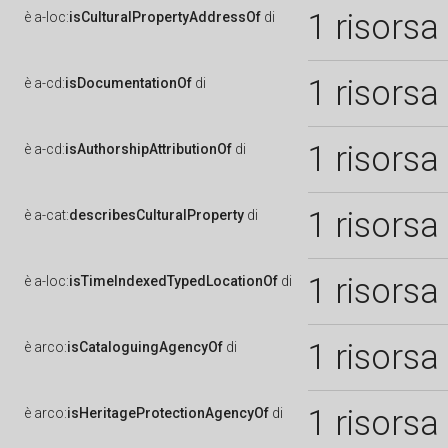
1 risorsa
è
a-loc:
isCulturalPropertyAddressOf
di
1 risorsa
è
a-cd:
isDocumentationOf
di
1 risorsa
è
a-cd:
isAuthorshipAttributionOf
di
1 risorsa
è
a-cat:
describesCulturalProperty
di
1 risorsa
è
a-loc:
isTimeIndexedTypedLocationOf
di
1 risorsa
è
arco:
isCataloguingAgencyOf
di
1 risorsa
è
arco:
isHeritageProtectionAgencyOf
di