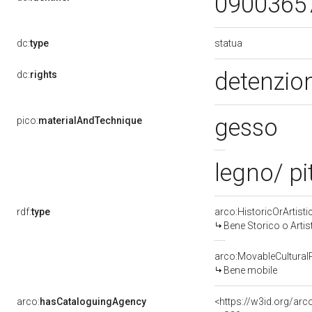
0900365
statua
dc:
type
detenzion
dc:
rights
gesso
pico:
materialAndTechnique
legno/ pi
rdf:
type
arco:HistoricOrArtisti
Bene Storico o Artis
arco:MovableCultural
Bene mobile
arco:
hasCataloguingAgency
<https://w3id.org/a