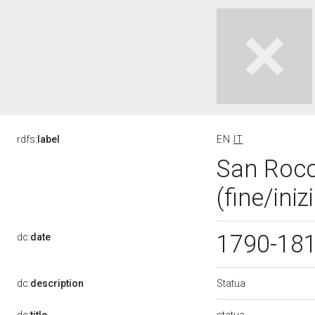
rdfs:
label
EN
IT
San Rocco
(fine/iniz
1790-18
dc:
date
Statua
dc:
description
statua