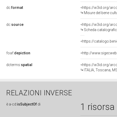
dc:
format
<https://w3id.org/ar
Misure del bene cul
dc:
source
<https://w3id.org/a
Scheda catalografi
<https://catalogo.beni
foaf:
depiction
dcterms:
spatial
<https://w3id.org/a
ITALIA, Toscana, MS
RELAZIONI INVERSE
1 risorsa
è
a-cd:
isSubjectOf
di