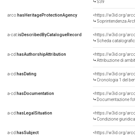
S39
arco:
hasHeritageProtectionAgency
<https://w3id.org/a
Soprintendenza Arche
a-cat:
isDescribedByCatalogueRecord
<https://w3id.org/a
Scheda catalografi
a-cd:
hasAuthorshipAttribution
<https://w3id.org/arc
Attribuzione di ambi
a-cd:
hasDating
<https://w3id.org/ar
Cronologia 1 del b
a-cd:
hasDocumentation
Documentazione foto
a-cd:
hasLegalSituation
Condizione giuridica
a-cd:
hasSubject
<https://w3id.org/a