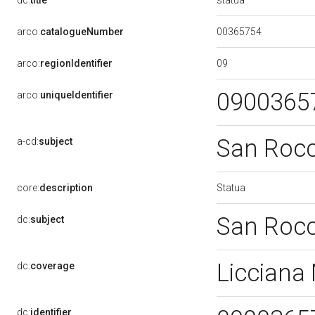
dc:
title
00365754
arco:
catalogueNumber
09
arco:
regionIdentifier
0900365
arco:
uniqueIdentifier
San Roc
a-cd:
subject
Statua
core:
description
San Roc
dc:
subject
Licciana
dc:
coverage
dc:
identifier