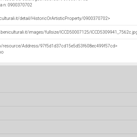
ca n: 0900370702
culturali.it/detail/HistoricOrArtisticProperty/0900370702>
.beniculturali.it/images/fullsize/ICCD50007125/ICCD5309941_7562c.jp
rco/resource/Address/97f5d1d37cd15e5d53f608ec499f57cd>
no