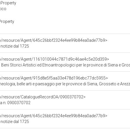
cProperty
tico
Property
rco/resource/Agent/645c26bbf2324e4ee99b84ea0ade77b9>
 notizie dal 1725
rco/resource/Agent/1161010044c7871d9c46ae4c5e20d359>
 Beni Storici Artistici ed Etnoantropologici per le province di Siena e Gr
rco/resource/Agent/915d8e5f5aa33e478d196ebc77dc5955>
ologia, belle arti e paesaggio per le province di Siena, Grosseto e Arez
rco/resource/CatalogueRecordOA/0900370702>
ca n: 0900370702
rco/resource/Agent/645c26bbf2324e4ee99b84ea0ade77b9>
 notizie dal 1725