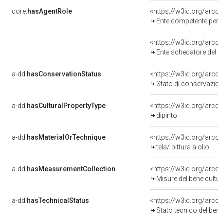
core:
hasAgentRole
<https://w3id.org/ar
Ente competente per 
<https://w3id.org/ar
Ente schedatore del 
a-dd:
hasConservationStatus
<https://w3id.org/ar
Stato di conservazi
a-dd:
hasCulturalPropertyType
<https://w3id.org/a
dipinto
a-dd:
hasMaterialOrTechnique
<https://w3id.org/arco
tela/ pittura a olio
a-dd:
hasMeasurementCollection
<https://w3id.org/ar
Misure del bene cul
a-dd:
hasTechnicalStatus
<https://w3id.org/ar
Stato tecnico del b