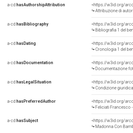
a-cd:
hasAuthorshipAttribution
<https://w3id.org/ar
Attribuzione di aut
a-cd:
hasBibliography
<https://w3id.org/ar
Bibliografia 1 del b
a-cd:
hasDating
<https://w3id.org/ar
Cronologia 1 del b
a-cd:
hasDocumentation
<https://w3id.org/a
Documentazione foto
a-cd:
hasLegalSituation
<https://w3id.org/arc
Condizione giuridica
a-cd:
hasPreferredAuthor
<https://w3id.org/a
Feliciati Francesco -
a-cd:
hasSubject
<https://w3id.org/a
Madonna Con Bambi