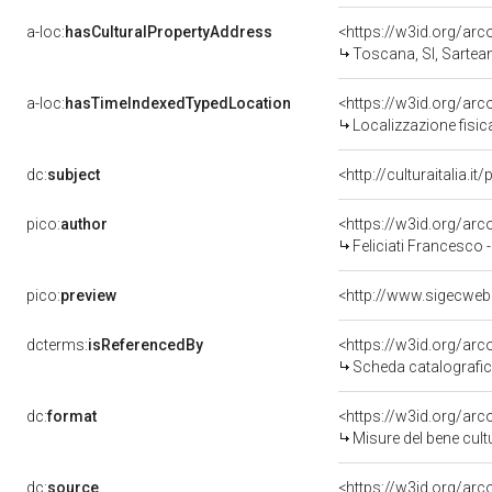
a-loc:
hasCulturalPropertyAddress
<https://w3id.org/a
Toscana, SI, Sartea
a-loc:
hasTimeIndexedTypedLocation
<https://w3id.org/ar
Localizzazione fisic
dc:
subject
<http://culturaitalia.
pico:
author
<https://w3id.org/a
Feliciati Francesco -
pico:
preview
<http://www.sigecweb
dcterms:
isReferencedBy
<https://w3id.org/a
Scheda catalografi
dc:
format
<https://w3id.org/ar
Misure del bene cul
dc:
source
<https://w3id.org/a