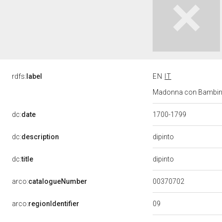
rdfs:
label
EN
IT
Madonna con Bambino e 
dc:
date
1700-1799
dipinto
dc:
description
dipinto
dc:
title
00370702
arco:
catalogueNumber
09
arco:
regionIdentifier