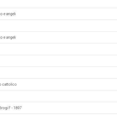
 e angeli
 e angeli
so cattolico
 Brogi F - 1897