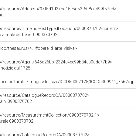
rco/resource/Address/97f5d1d37cd15e5d53f608ec499f57cd>
no
co/resource/TimeIndexedTypedLocation/0900370702-current>
a attuale del bene: 0900370702
it/pico/thesaurus/4.1#opere_d_arte_visiva>
rco/resource/Agent/645c26bbf2324e4ee99b84ea0ade77b9>
 notizie dal 1725
.beniculturali.it/images/fullsize/ICCD50007125/ICCD5309941_7562c.jp
rco/resource/CatalogueRecordOA/0900370702>
ca n: 0900370702
co/resource/MeasurementCollection/0900370702-1>
turale 0900370702
rco/resource/CatalogueRecordOA/0900370702>