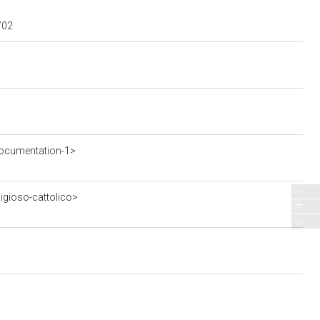
702
ocumentation-1>
ligioso-cattolico>