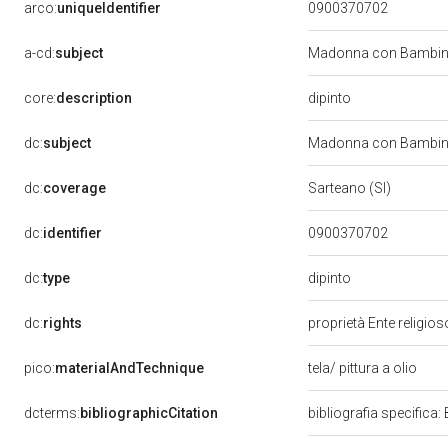
arco:
uniqueIdentifier
0900370702
a-cd:
subject
Madonna con Bambino
dipinto
core:
description
dc:
subject
Madonna con Bambino
dc:
coverage
Sarteano (SI)
dc:
identifier
0900370702
dipinto
dc:
type
dc:
rights
proprietà Ente religio
pico:
materialAndTechnique
tela/ pittura a olio
dcterms:
bibliographicCitation
bibliografia specifica: