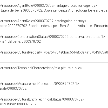
co/resource/AgentRole/0900370702-heritage-protection-agency>
tutela del bene 0900370702: Soprintendenza Archeologia, belle arti e pa
co/resource/AgentRole/0900370702-cataloguing-agency>
bene 0900370702: Soprintendenza per i Beni Storici Artistici ed Etnoantr
co/resource/ConservationStatus/0900370702-conservation-status-1>
one 1 del bene: 0900370702
rco/resource/CulturalPropertyType/54764e0bac66f48b0e7af57043f65a
/resource/TechnicalCharacteristic/tela-pittura-a-olio>
co/resource/MeasurementCollection/0900370702-1>
turale 0900370702
co/resource/CulturalEntityTechnicalStatus/0900370702>
ene culturale 0900370702