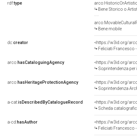
rdf:
type
arco:HistoricOrArtisti
Bene Storico o Artis
arco:MovableCultural
Bene mobile
dc:
creator
<https://w3id.org/a
Feliciati Francesco -
arco:
hasCataloguingAgency
<https://w3id.org/a
Soprintendenza per i
arco:
hasHeritageProtectionAgency
<https://w3id.org/a
Soprintendenza Arche
a-cat:
isDescribedByCatalogueRecord
<https://w3id.org/a
Scheda catalografi
a-cd:
hasAuthor
<https://w3id.org/a
Feliciati Francesco -