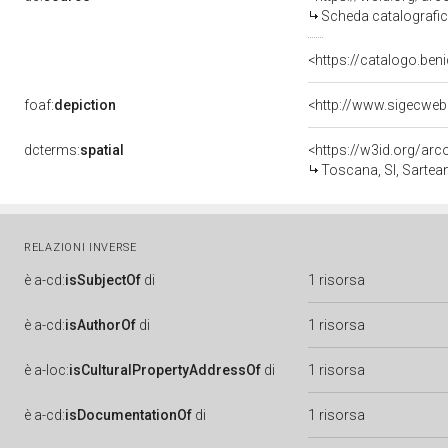
Scheda catalografi
<https://catalogo.beni
foaf:
depiction
<http://www.sigecweb
dcterms:
spatial
<https://w3id.org/a
Toscana, SI, Sartea
RELAZIONI INVERSE
è
a-cd:
isSubjectOf
di
1 risorsa
è
a-cd:
isAuthorOf
di
1 risorsa
è
a-loc:
isCulturalPropertyAddressOf
di
1 risorsa
è
a-cd:
isDocumentationOf
di
1 risorsa