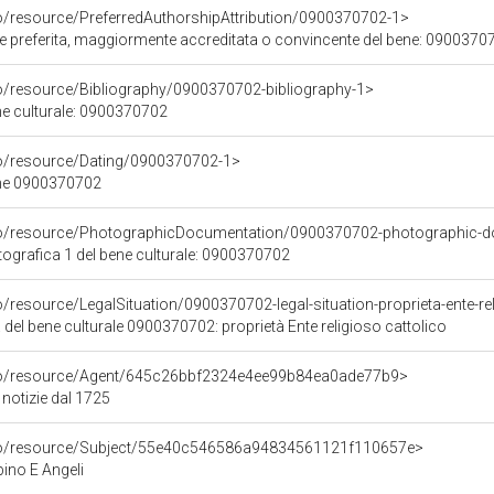
co/resource/PreferredAuthorshipAttribution/0900370702-1>
ore preferita, maggiormente accreditata o convincente del bene: 0900370
co/resource/Bibliography/0900370702-bibliography-1>
ene culturale: 0900370702
co/resource/Dating/0900370702-1>
ene 0900370702
rco/resource/PhotographicDocumentation/0900370702-photographic-d
grafica 1 del bene culturale: 0900370702
o/resource/LegalSituation/0900370702-legal-situation-proprieta-ente-re
 del bene culturale 0900370702: proprietà Ente religioso cattolico
rco/resource/Agent/645c26bbf2324e4ee99b84ea0ade77b9>
 notizie dal 1725
rco/resource/Subject/55e40c546586a94834561121f110657e>
no E Angeli