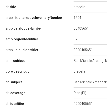
predella
dc:
title
1604
arco-lite:
alternativeInventoryNumber
00405651
arco:
catalogueNumber
09
arco:
regionIdentifier
arco:
uniqueIdentifier
0900405651
a-cd:
subject
San Michele Arcangelo
predella
core:
description
dc:
subject
San Michele Arcangelo
dc:
coverage
Pisa (PI)
dc:
identifier
0900405651