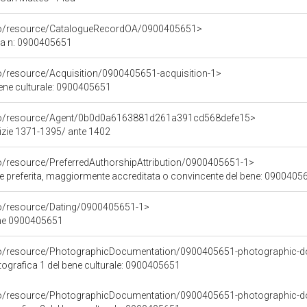
rco/resource/CatalogueRecordOA/0900405651>
ca n: 0900405651
co/resource/Acquisition/0900405651-acquisition-1>
bene culturale: 0900405651
rco/resource/Agent/0b0d0a6163881d261a391cd568defe15>
tizie 1371-1395/ ante 1402
co/resource/PreferredAuthorshipAttribution/0900405651-1>
ore preferita, maggiormente accreditata o convincente del bene: 0900405
co/resource/Dating/0900405651-1>
ene 0900405651
rco/resource/PhotographicDocumentation/0900405651-photographic-d
grafica 1 del bene culturale: 0900405651
rco/resource/PhotographicDocumentation/0900405651-photographic-d