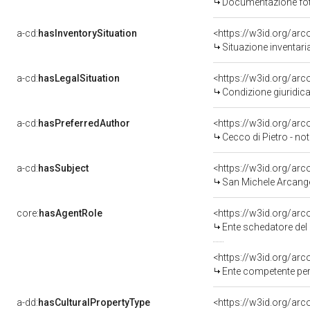
Documentazione foto
a-cd:
hasInventorySituation
<https://w3id.org/ar
Situazione inventar
a-cd:
hasLegalSituation
<https://w3id.org/arc
Condizione giuridica
a-cd:
hasPreferredAuthor
<https://w3id.org/a
Cecco di Pietro - no
a-cd:
hasSubject
<https://w3id.org/a
San Michele Arcange
core:
hasAgentRole
<https://w3id.org/ar
Ente schedatore del bene 
<https://w3id.org/ar
Ente competente per
a-dd:
hasCulturalPropertyType
<https://w3id.org/ar