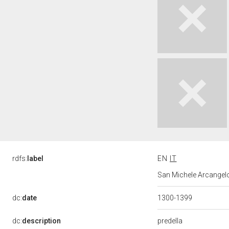
rdfs:
label
EN
IT
San Michele Arcangelo,
dc:
date
1300-1399
predella
dc:
description