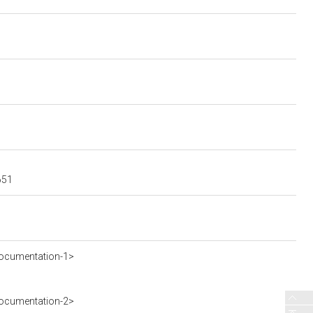
651
ocumentation-1>
ocumentation-2>