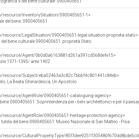
grafica 9 del bene culturale: 0900405651
co/resource/InventorySituation/0900405651-1>
iale del bene: 0900405651
o/resource/LegalSituation/0900405651-legal-situation-proprieta-stato>
 del bene culturale 0900405651: proprietà Stato
rco/resource/Agent/0b0d0a6163881d261a391cd568defe15>
tizie 1371-1395/ ante 1402
rco/resource/Subject/eba52463a3c82c7bbbf4c801441c84eb>
lo, La Beata Gherardesca, Un Apostolo
co/resource/AgentRole/0900405651-cataloguing-agency>
0900405651: Soprintendenza per i beni architettonici e per il paesaggio, per il patrimonio
co/resource/AgentRole/0900405651-heritage-protection-agency>
 tutela del bene 0900405651: Museo Nazionale di San Matteo - Pisa
co/resource/CulturalPropertyType/85f3dee9251f305480f670dd8bde5cd