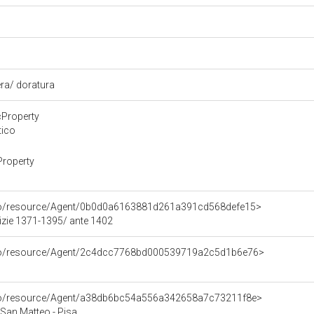
era/ doratura
cProperty
tico
Property
rco/resource/Agent/0b0d0a6163881d261a391cd568defe15>
tizie 1371-1395/ ante 1402
rco/resource/Agent/2c4dcc7768bd000539719a2c5d1b6e76>
rco/resource/Agent/a38db6bc54a556a342658a7c73211f8e>
San Matteo - Pisa