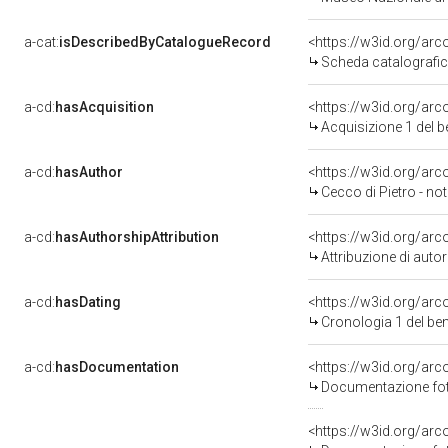
a-cat:
isDescribedByCatalogueRecord
<https://w3id.org/a
Scheda catalografi
a-cd:
hasAcquisition
<https://w3id.org/ar
Acquisizione 1 del 
a-cd:
hasAuthor
<https://w3id.org/a
Cecco di Pietro - no
a-cd:
hasAuthorshipAttribution
<https://w3id.org/ar
Attribuzione di aut
a-cd:
hasDating
<https://w3id.org/ar
Cronologia 1 del b
a-cd:
hasDocumentation
<https://w3id.org/a
Documentazione foto
<https://w3id.org/a