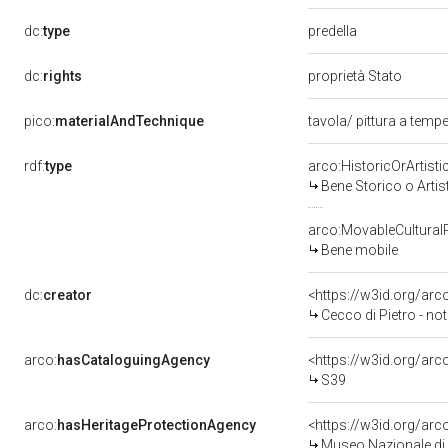
predella
dc:
type
dc:
rights
proprietà Stato
pico:
materialAndTechnique
tavola/ pittura a temp
rdf:
type
arco:HistoricOrArtisti
Bene Storico o Artis
arco:MovableCultural
Bene mobile
dc:
creator
<https://w3id.org/a
Cecco di Pietro - no
arco:
hasCataloguingAgency
<https://w3id.org/a
S39
arco:
hasHeritageProtectionAgency
<https://w3id.org/a
Museo Nazionale di 