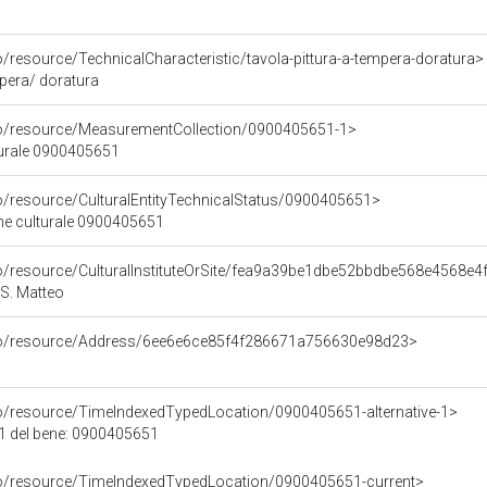
o/resource/TechnicalCharacteristic/tavola-pittura-a-tempera-doratura>
mpera/ doratura
co/resource/MeasurementCollection/0900405651-1>
turale 0900405651
co/resource/CulturalEntityTechnicalStatus/0900405651>
ene culturale 0900405651
co/resource/CulturalInstituteOrSite/fea9a39be1dbe52bbdbe568e4568e4
S. Matteo
rco/resource/Address/6ee6e6ce85f4f286671a756630e98d23>
co/resource/TimeIndexedTypedLocation/0900405651-alternative-1>
 1 del bene: 0900405651
co/resource/TimeIndexedTypedLocation/0900405651-current>