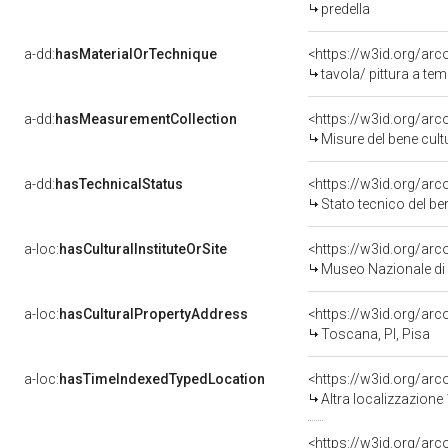
predella
a-dd:
hasMaterialOrTechnique
<https://w3id.org/arc
tavola/ pittura a te
a-dd:
hasMeasurementCollection
<https://w3id.org/ar
Misure del bene cul
a-dd:
hasTechnicalStatus
<https://w3id.org/ar
Stato tecnico del b
a-loc:
hasCulturalInstituteOrSite
<https://w3id.org/ar
Museo Nazionale di 
a-loc:
hasCulturalPropertyAddress
<https://w3id.org/a
Toscana, PI, Pisa
a-loc:
hasTimeIndexedTypedLocation
<https://w3id.org/ar
Altra localizzazione
<https://w3id.org/ar