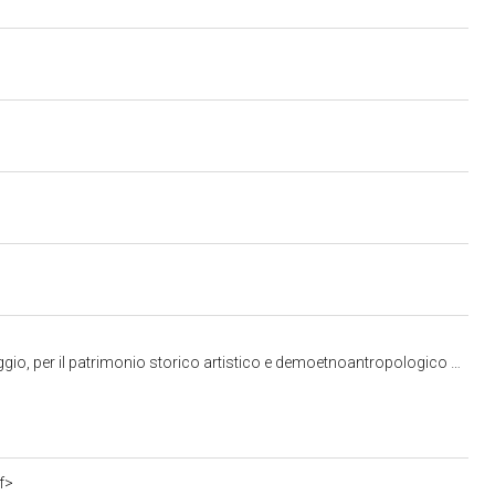
 storico artistico e demoetnoantropologico di Pisa, Livorno, Lucca e Massa Carrara
f>