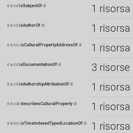
1 risorsa
è
a-cd:
isSubjectOf
di
1 risorsa
è
a-cd:
isAuthorOf
di
1 risorsa
è
a-loc:
isCulturalPropertyAddressOf
di
3 risorse
è
a-cd:
isDocumentationOf
di
1 risorsa
è
a-cd:
isAuthorshipAttributionOf
di
1 risorsa
è
a-cat:
describesCulturalProperty
di
1 risorsa
è
a-loc:
isTimeIndexedTypedLocationOf
di