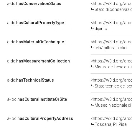
a-dd:
hasConservationStatus
<https://w3id.org/ar
Stato di conservazi
a-dd:
hasCulturalPropertyType
<https://w3id.org/a
dipinto
a-dd:
hasMaterialOrTechnique
<https://w3id.org/arco
tela/ pittura a olio
a-dd:
hasMeasurementCollection
<https://w3id.org/ar
Misure del bene cul
a-dd:
hasTechnicalStatus
<https://w3id.org/ar
Stato tecnico del b
a-loc:
hasCulturalInstituteOrSite
<https://w3id.org/ar
Museo Nazionale di 
a-loc:
hasCulturalPropertyAddress
<https://w3id.org/a
Toscana, PI, Pisa