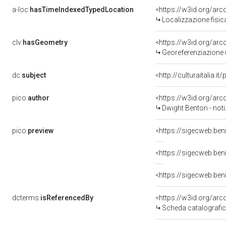
a-loc:
hasTimeIndexedTypedLocation
<https://w3id.org/ar
Localizzazione fisic
clv:
hasGeometry
<https://w3id.org/ar
Georeferenziazione 
dc:
subject
<http://culturaitalia.
pico:
author
<https://w3id.org/a
Dwight Benton - noti
pico:
preview
<https://sigecweb.be
<https://sigecweb.be
dcterms:
isReferencedBy
<https://w3id.org/a
Scheda catalografi