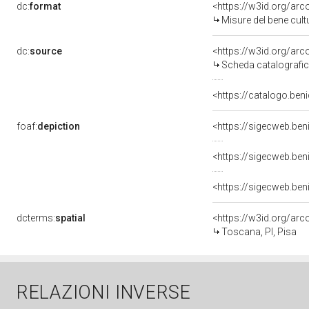
dc:
format
<https://w3id.org/ar
Misure del bene cul
dc:
source
<https://w3id.org/a
Scheda catalografi
<https://catalogo.beni
foaf:
depiction
<https://sigecweb.be
<https://sigecweb.be
dcterms:
spatial
<https://w3id.org/a
Toscana, PI, Pisa
RELAZIONI INVERSE