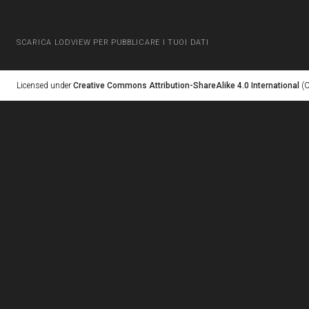
SCARICA LODVIEW PER PUBBLICARE I TUOI DATI
Licensed under
Creative Commons Attribution-ShareAlike 4.0 International
(C