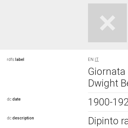
rdfs:
label
EN
IT
Giornata 
Dwight B
1900-19
dc:
date
Dipinto r
dc:
description