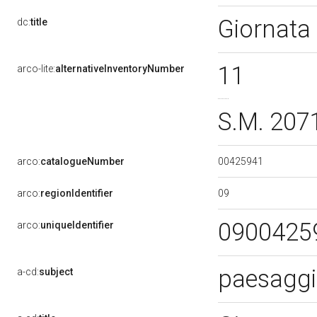
Giornata 
dc:
title
11
arco-lite:
alternativeInventoryNumber
S.M. 207
00425941
arco:
catalogueNumber
09
arco:
regionIdentifier
0900425
arco:
uniqueIdentifier
paesagg
a-cd:
subject