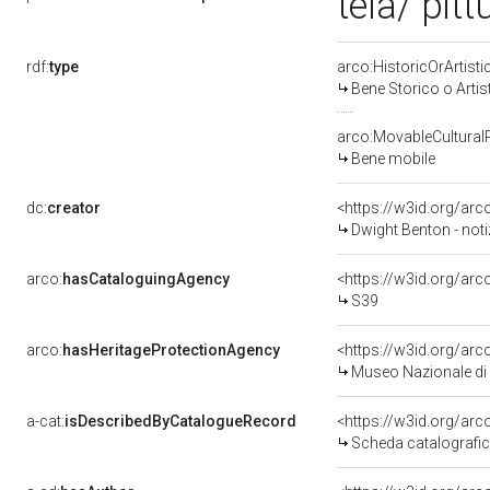
tela/ pitt
rdf:
type
arco:HistoricOrArtisti
Bene Storico o Artis
arco:MovableCultural
Bene mobile
dc:
creator
<https://w3id.org/a
Dwight Benton - noti
arco:
hasCataloguingAgency
<https://w3id.org/a
S39
arco:
hasHeritageProtectionAgency
<https://w3id.org/a
Museo Nazionale di 
a-cat:
isDescribedByCatalogueRecord
<https://w3id.org/a
Scheda catalografi