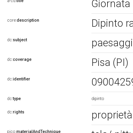
Giornata 
a-cd:
title
Dipinto r
core:
description
paesaggio
dc:
subject
Pisa (PI)
dc:
coverage
0900425
dc:
identifier
dipinto
dc:
type
propriet
dc:
rights
pico:
materialAndTechnique