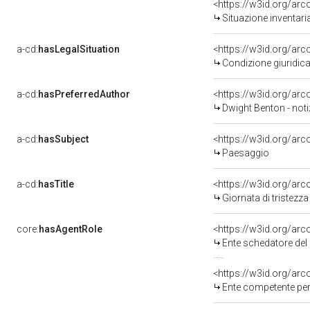
<https://w3id.org/ar
Situazione inventar
a-cd:
hasLegalSituation
<https://w3id.org/arc
Condizione giuridica
a-cd:
hasPreferredAuthor
<https://w3id.org/a
Dwight Benton - noti
a-cd:
hasSubject
<https://w3id.org/a
Paesaggio
a-cd:
hasTitle
<https://w3id.org/arc
Giornata di tristezza
core:
hasAgentRole
<https://w3id.org/ar
Ente schedatore del bene 0900425941: Sop
<https://w3id.org/ar
Ente competente per