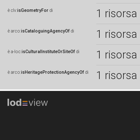
1 risorsa
è
clv:
isGeometryFor
di
1 risorsa
è
arco:
isCataloguingAgencyOf
di
1 risorsa
è
a-loc:
isCulturalInstituteOrSiteOf
di
1 risorsa
è
arco:
isHeritageProtectionAgencyOf
di