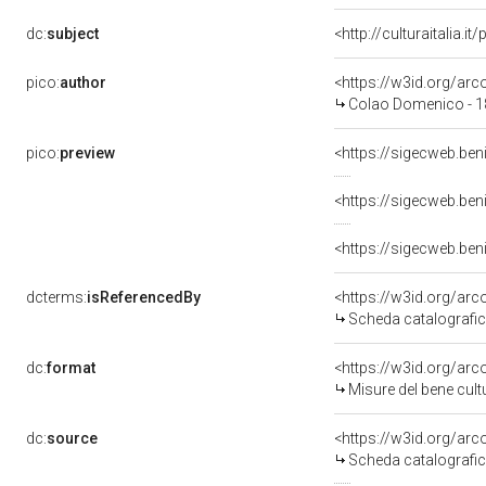
dc:
subject
<http://culturaitalia.
pico:
author
<https://w3id.org/a
Colao Domenico - 1
pico:
preview
<https://sigecweb.be
dcterms:
isReferencedBy
<https://w3id.org/a
Scheda catalografi
dc:
format
<https://w3id.org/ar
Misure del bene cul
dc:
source
<https://w3id.org/a
Scheda catalografi