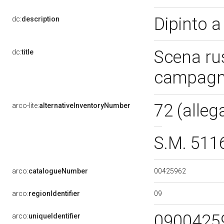
Dipinto a
dc:
description
Scena rus
dc:
title
campagna
72 (alleg
arco-lite:
alternativeInventoryNumber
S.M. 511
00425962
arco:
catalogueNumber
09
arco:
regionIdentifier
0900425
arco:
uniqueIdentifier