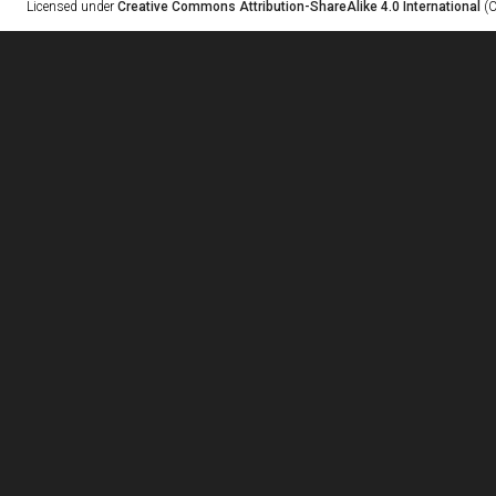
Licensed under
Creative Commons Attribution-ShareAlike 4.0 International
(C