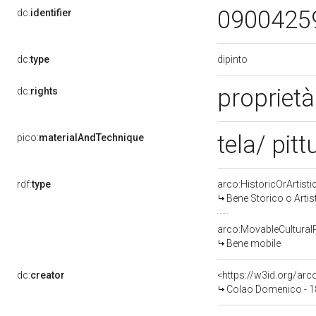
0900425
dc:
identifier
dipinto
dc:
type
propriet
dc:
rights
tela/ pitt
pico:
materialAndTechnique
rdf:
type
arco:HistoricOrArtisti
Bene Storico o Artis
arco:MovableCultural
Bene mobile
dc:
creator
<https://w3id.org/a
Colao Domenico - 1