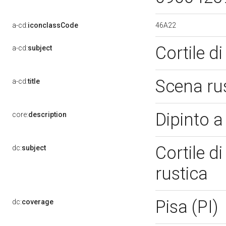
46A22
a-cd:
iconclassCode
Cortile 
a-cd:
subject
Scena ru
a-cd:
title
Dipinto a
core:
description
Cortile d
dc:
subject
rustica
Pisa (PI)
dc:
coverage