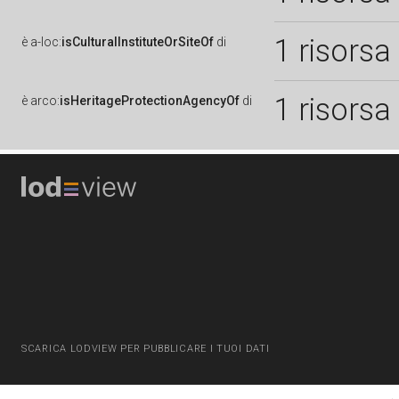
1 risorsa
è
a-loc:
isCulturalInstituteOrSiteOf
di
1 risorsa
è
arco:
isHeritageProtectionAgencyOf
di
SCARICA LODVIEW PER PUBBLICARE I TUOI DATI