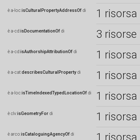
1 risorsa
è
a-loc:
isCulturalPropertyAddressOf
di
3 risorse
è
a-cd:
isDocumentationOf
di
1 risorsa
è
a-cd:
isAuthorshipAttributionOf
di
1 risorsa
è
a-cat:
describesCulturalProperty
di
1 risorsa
è
a-loc:
isTimeIndexedTypedLocationOf
di
1 risorsa
è
clv:
isGeometryFor
di
1 risorsa
è
arco:
isCataloguingAgencyOf
di