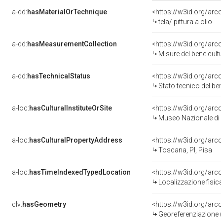
a-dd:
hasMaterialOrTechnique
<https://w3id.org/arco
tela/ pittura a olio
a-dd:
hasMeasurementCollection
<https://w3id.org/ar
Misure del bene cul
a-dd:
hasTechnicalStatus
<https://w3id.org/ar
Stato tecnico del b
a-loc:
hasCulturalInstituteOrSite
<https://w3id.org/ar
Museo Nazionale di 
a-loc:
hasCulturalPropertyAddress
<https://w3id.org/a
Toscana, PI, Pisa
a-loc:
hasTimeIndexedTypedLocation
<https://w3id.org/ar
Localizzazione fisic
clv:
hasGeometry
<https://w3id.org/ar
Georeferenziazione 