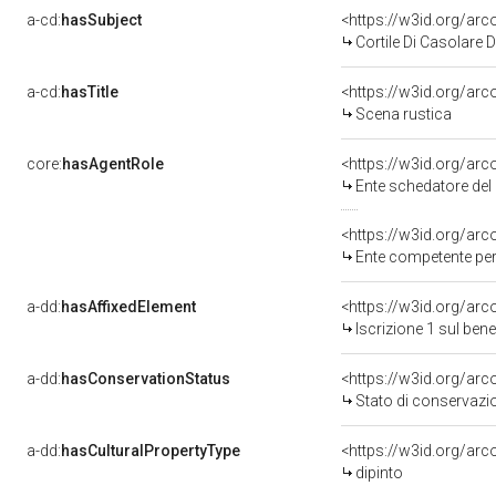
a-cd:
hasSubject
<https://w3id.org/a
Cortile Di Casolare
a-cd:
hasTitle
<https://w3id.org/ar
Scena rustica
core:
hasAgentRole
<https://w3id.org/ar
Ente schedatore del bene
<https://w3id.org/ar
Ente competente per
a-dd:
hasAffixedElement
<https://w3id.org/arc
Iscrizione 1 sul be
a-dd:
hasConservationStatus
<https://w3id.org/ar
Stato di conservazi
a-dd:
hasCulturalPropertyType
<https://w3id.org/a
dipinto