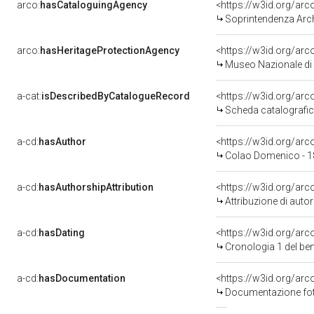
arco:
hasCataloguingAgency
<https://w3id.org/a
Soprintendenza Arche
arco:
hasHeritageProtectionAgency
<https://w3id.org/a
Museo Nazionale di 
a-cat:
isDescribedByCatalogueRecord
<https://w3id.org/a
Scheda catalografi
a-cd:
hasAuthor
<https://w3id.org/a
Colao Domenico - 1
a-cd:
hasAuthorshipAttribution
<https://w3id.org/ar
Attribuzione di aut
a-cd:
hasDating
<https://w3id.org/ar
Cronologia 1 del b
a-cd:
hasDocumentation
Documentazione foto