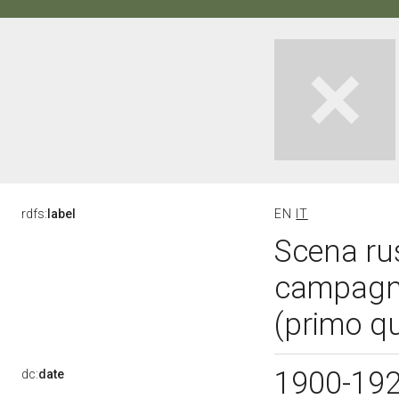
rdfs:
label
EN
IT
Scena rus
campagna
(primo q
1900-19
dc:
date