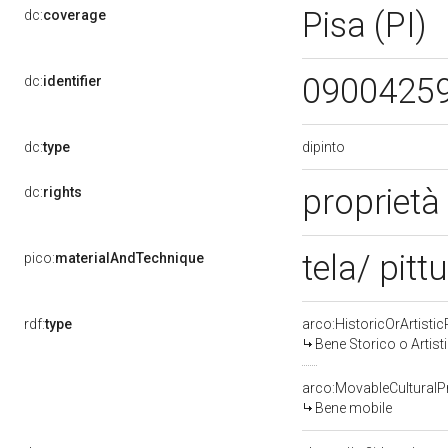
Pisa (PI)
dc:
coverage
0900425
dc:
identifier
dipinto
dc:
type
proprietà
dc:
rights
tela/ pitt
pico:
materialAndTechnique
rdf:
type
arco:HistoricOrArtistic
Bene Storico o Artist
arco:MovableCulturalP
Bene mobile