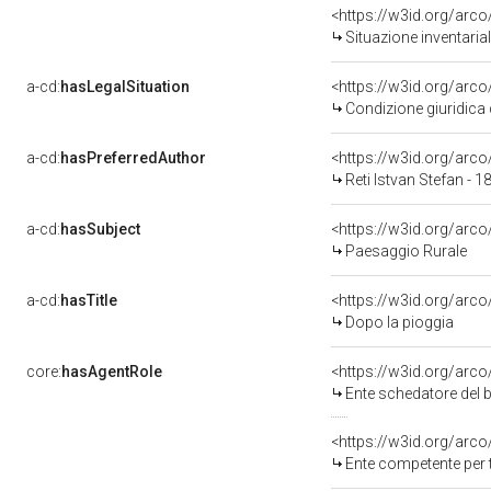
<https://w3id.org/arc
Situazione inventari
a-cd:
hasLegalSituation
<https://w3id.org/arco
Condizione giuridica 
a-cd:
hasPreferredAuthor
<https://w3id.org/ar
Reti Istvan Stefan - 
a-cd:
hasSubject
<https://w3id.org/ar
Paesaggio Rurale
a-cd:
hasTitle
<https://w3id.org/arc
Dopo la pioggia
core:
hasAgentRole
<https://w3id.org/arc
Ente schedatore del bene 
<https://w3id.org/arc
Ente competente per 