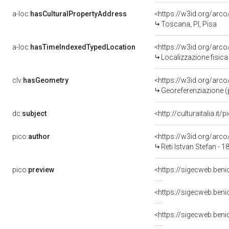
a-loc:
hasCulturalPropertyAddress
<https://w3id.org/ar
Toscana, PI, Pisa
a-loc:
hasTimeIndexedTypedLocation
<https://w3id.org/ar
Localizzazione fisica
clv:
hasGeometry
<https://w3id.org/ar
Georeferenziazione (
dc:
subject
<http://culturaitalia.i
pico:
author
<https://w3id.org/ar
Reti Istvan Stefan - 
pico:
preview
<https://sigecweb.ben
<https://sigecweb.ben
<https://sigecweb.ben