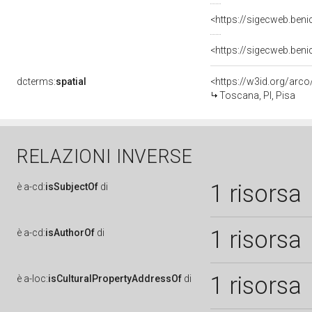
dcterms:
spatial
<https://w3id.org/ar
Toscana, PI, Pisa
RELAZIONI INVERSE
1 risorsa
è
a-cd:
isSubjectOf
di
1 risorsa
è
a-cd:
isAuthorOf
di
1 risorsa
è
a-loc:
isCulturalPropertyAddressOf
di