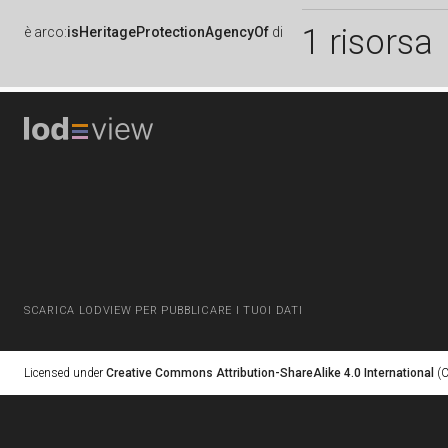
1 risorsa
è
arco:
isHeritageProtectionAgencyOf
di
SCARICA LODVIEW PER PUBBLICARE I TUOI DATI
Licensed under
Creative Commons Attribution-ShareAlike 4.0 International
(C