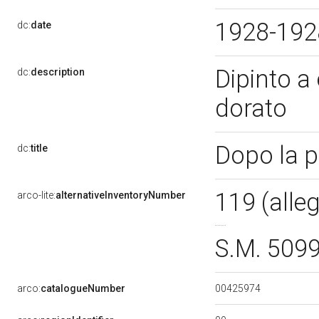
1928-19
dc:
date
Dipinto a 
dc:
description
dorato
Dopo la p
dc:
title
119 (alle
arco-lite:
alternativeInventoryNumber
S.M. 509
00425974
arco:
catalogueNumber