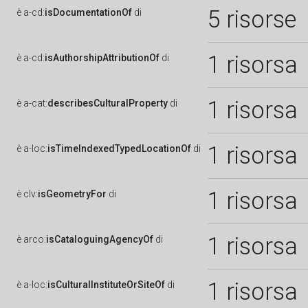
5 risorse
è
a-cd:
isDocumentationOf
di
1 risorsa
è
a-cd:
isAuthorshipAttributionOf
di
1 risorsa
è
a-cat:
describesCulturalProperty
di
1 risorsa
è
a-loc:
isTimeIndexedTypedLocationOf
di
1 risorsa
è
clv:
isGeometryFor
di
1 risorsa
è
arco:
isCataloguingAgencyOf
di
1 risorsa
è
a-loc:
isCulturalInstituteOrSiteOf
di