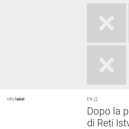
rdfs:
label
EN
IT
Dopo la p
di Reti Is