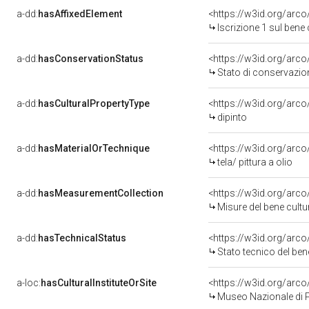
a-dd:
hasAffixedElement
<https://w3id.org/arco
Iscrizione 1 sul ben
a-dd:
hasConservationStatus
<https://w3id.org/arc
Stato di conservazio
a-dd:
hasCulturalPropertyType
<https://w3id.org/ar
dipinto
a-dd:
hasMaterialOrTechnique
<https://w3id.org/arco/
tela/ pittura a olio
a-dd:
hasMeasurementCollection
<https://w3id.org/ar
Misure del bene cult
a-dd:
hasTechnicalStatus
<https://w3id.org/arc
Stato tecnico del be
a-loc:
hasCulturalInstituteOrSite
<https://w3id.org/arc
Museo Nazionale di P