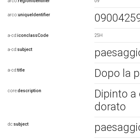
09
arco:
regionIdentifier
0900425
arco:
uniqueIdentifier
25H
a-cd:
iconclassCode
paesaggi
a-cd:
subject
Dopo la 
a-cd:
title
Dipinto a 
core:
description
dorato
paesaggio
dc:
subject