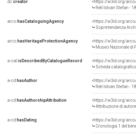
dc:
creator
<https://w3id.org/ar
Reti Istvan Stefan - 
arco:
hasCataloguingAgency
<https://w3id.org/ar
Soprintendenza Archeo
arco:
hasHeritageProtectionAgency
<https://w3id.org/ar
Museo Nazionale di P
a-cat:
isDescribedByCatalogueRecord
<https://w3id.org/ar
Scheda catalografic
a-cd:
hasAuthor
<https://w3id.org/ar
Reti Istvan Stefan - 
a-cd:
hasAuthorshipAttribution
<https://w3id.org/arc
Attribuzione di auto
a-cd:
hasDating
<https://w3id.org/arc
Cronologia 1 del be