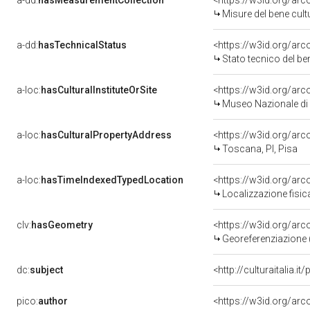
a-dd:
hasMeasurementCollection
<https://w3id.org/ar
Misure del bene cul
a-dd:
hasTechnicalStatus
<https://w3id.org/ar
Stato tecnico del b
a-loc:
hasCulturalInstituteOrSite
<https://w3id.org/ar
Museo Nazionale di 
a-loc:
hasCulturalPropertyAddress
<https://w3id.org/a
Toscana, PI, Pisa
a-loc:
hasTimeIndexedTypedLocation
<https://w3id.org/ar
Localizzazione fisic
clv:
hasGeometry
<https://w3id.org/ar
Georeferenziazione 
dc:
subject
<http://culturaitalia.
pico:
author
<https://w3id.org/a