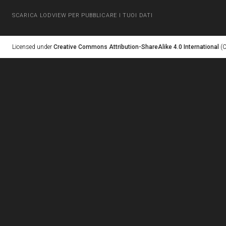
SCARICA LODVIEW PER PUBBLICARE I TUOI DATI
Licensed under
Creative Commons Attribution-ShareAlike 4.0 International
(C