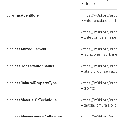
Il treno
core:
hasAgentRole
<https://w3id.org/ar
Ente schedatore del bene
<https://w3id.org/ar
Ente competente per
a-dd:
hasAffixedElement
<https://w3id.org/arc
Iscrizione 1 sul be
a-dd:
hasConservationStatus
<https://w3id.org/ar
Stato di conservazi
a-dd:
hasCulturalPropertyType
<https://w3id.org/a
dipinto
a-dd:
hasMaterialOrTechnique
<https://w3id.org/arc
tavola/ pittura a olio