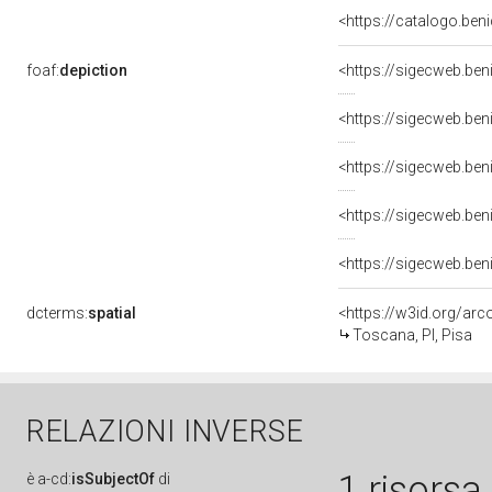
<https://catalogo.beni
foaf:
depiction
<https://sigecweb.be
<https://sigecweb.be
<https://sigecweb.be
dcterms:
spatial
<https://w3id.org/a
Toscana, PI, Pisa
RELAZIONI INVERSE
1 risorsa
è
a-cd:
isSubjectOf
di