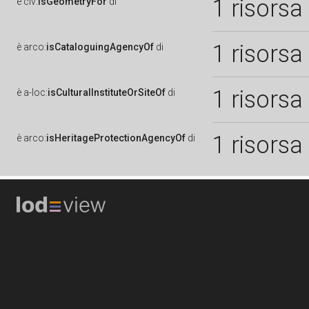
1 risorsa
è
clv:
isGeometryFor
di
1 risorsa
è
arco:
isCataloguingAgencyOf
di
1 risorsa
è
a-loc:
isCulturalInstituteOrSiteOf
di
1 risorsa
è
arco:
isHeritageProtectionAgencyOf
di