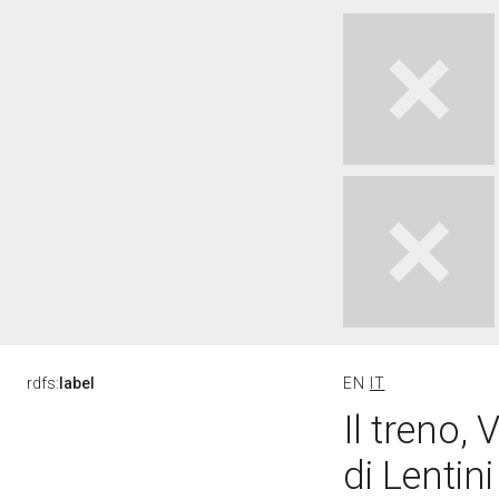
rdfs:
label
EN
IT
Il treno, 
di Lentin