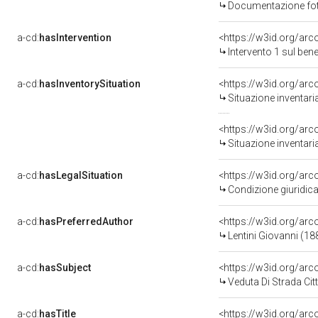
Documentazione foto
a-cd:
hasIntervention
<https://w3id.org/arc
Intervento 1 sul be
a-cd:
hasInventorySituation
<https://w3id.org/ar
Situazione inventar
<https://w3id.org/ar
Situazione inventar
a-cd:
hasLegalSituation
<https://w3id.org/arc
Condizione giuridica
a-cd:
hasPreferredAuthor
<https://w3id.org/a
Lentini Giovanni (1
a-cd:
hasSubject
<https://w3id.org/a
Veduta Di Strada Cit
a-cd:
hasTitle
<https://w3id.org/arc