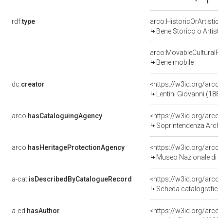
rdf:
type
arco:HistoricOrArtisti
Bene Storico o Artis
arco:MovableCultural
Bene mobile
dc:
creator
<https://w3id.org/a
Lentini Giovanni (1
arco:
hasCataloguingAgency
<https://w3id.org/a
Soprintendenza Arche
arco:
hasHeritageProtectionAgency
<https://w3id.org/a
Museo Nazionale di 
a-cat:
isDescribedByCatalogueRecord
<https://w3id.org/a
Scheda catalografi
a-cd:
hasAuthor
<https://w3id.org/a