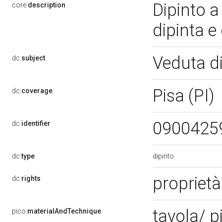
Dipinto a
core:
description
dipinta e
Veduta di
dc:
subject
Pisa (PI)
dc:
coverage
0900425
dc:
identifier
dipinto
dc:
type
propriet
dc:
rights
tavola/ p
pico:
materialAndTechnique