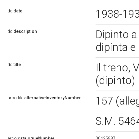
1938-19
dc:
date
Dipinto a
dc:
description
dipinta e
Il treno,
dc:
title
(dipinto)
157 (alle
arco-lite:
alternativeInventoryNumber
S.M. 546
00425987
arco:
catalogueNumber