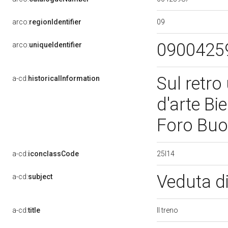
09
arco:
regionIdentifier
0900425
arco:
uniqueIdentifier
Sul retro
a-cd:
historicalInformation
d'arte Bi
Foro Buon
25I14
a-cd:
iconclassCode
Veduta di
a-cd:
subject
Il treno
a-cd:
title