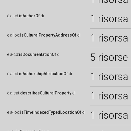
1 risorsa
è
a-cd:
isAuthorOf
di
1 risorsa
è
a-loc:
isCulturalPropertyAddressOf
di
5 risorse
è
a-cd:
isDocumentationOf
di
1 risorsa
è
a-cd:
isAuthorshipAttributionOf
di
1 risorsa
è
a-cat:
describesCulturalProperty
di
1 risorsa
è
a-loc:
isTimeIndexedTypedLocationOf
di